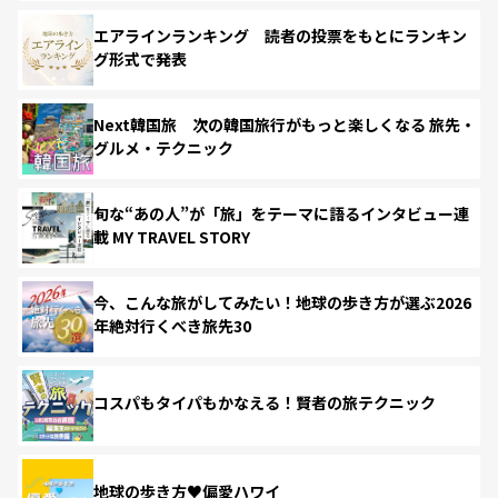
エアラインランキング 読者の投票をもとにランキン
グ形式で発表
Next韓国旅 次の韓国旅行がもっと楽しくなる 旅先・
グルメ・テクニック
旬な“あの人”が「旅」をテーマに語るインタビュー連
載 MY TRAVEL STORY
今、こんな旅がしてみたい！地球の歩き方が選ぶ2026
年絶対行くべき旅先30
コスパもタイパもかなえる！賢者の旅テクニック
地球の歩き方♥偏愛ハワイ