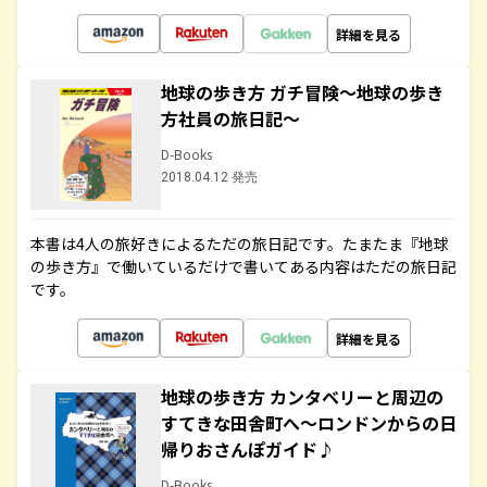
詳細を見る
地球の歩き方 ガチ冒険～地球の歩き
方社員の旅日記～
D-Books
2018.04.12 発売
本書は4人の旅好きによるただの旅日記です。たまたま『地球
の歩き方』で働いているだけで書いてある内容はただの旅日記
です。
詳細を見る
地球の歩き方 カンタベリーと周辺の
すてきな田舎町へ～ロンドンからの日
帰りおさんぽガイド♪
D-Books