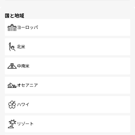
ほしい。
ほしい。
園や自然保護区など、自然が調和した近代的な景観と文化
の多様性あふれるカラフルな町は、どこを歩いても新しい
国と地域
発見がある。さらに、治安のよさや充実した公共交通機関
も、旅行者にとっては魅力的なポイント。グルメも豊富
で、ホーカーズは地元の風情を楽しめる外せないスポット
ヨーロッパ
だ。訪れる人を飽きさせないシンガポールで、多様な魅力
を体感しよう。 なお、新着のシンガポール情報は
コンテン
ツ一覧
を参照してほしい。
北米
中南米
オセアニア
ハワイ
リゾート