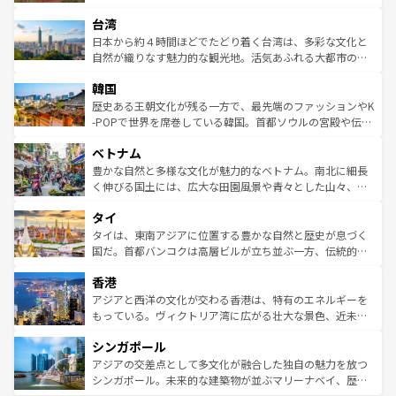
るだろう。車でのロードトリップや列車の旅も、アメリカ
文化や歴史が息づいている。「アロハスピリット」と呼ば
ストラリア東海岸北部に広がる大サンゴ礁地帯グレートバ
ならではの贅沢な旅のスタイルだ。 なお、新着のアメリカ
台湾
れるおもてなしの心で訪れる人々を迎えてくれるハワイの
リアリーフや大陸中央部にそびえるウルル（エアーズロッ
情報は
コンテンツ一覧
を参照してほしい。
人々、おいしいローカルフードやハワイアンミュージッ
ク）、タスマニアの美しい原生林やケアンズの熱帯雨林な
日本から約４時間ほどでたどり着く台湾は、多彩な文化と
ク、伝統的なフラダンスなど、すべてがハワイの魅力を彩
ど、見どころがたくさん。また、カフェやワイン、オージ
自然が織りなす魅力的な観光地。活気あふれる大都市の台
っている。訪れるたびに新しい発見と感動が待っているハ
ービーフなどの食文化も豊かで、美味しいものであふれて
北やノスタルジックな町並みが人気な九份（ジォウフェ
ワイを、存分に味わってほしい。 なお、新着のハワイ情報
韓国
いる。アクティビティも充実しており、サーフィンやダイ
ン）、静ひつな山岳地帯である台湾東部など、都市の喧騒
は
コンテンツ一覧
を参照してほしい。
ビング、ハイキングなど、アウトドア好きにはたまらな
と山間の静けさが共存しており、訪れる人に新しい発見と
歴史ある王朝文化が残る一方で、最先端のファッションやK
い。オーストラリアの多彩な魅力を存分に味わいつくそ
驚きをもたらしてくれる。また、奥深い台湾の食文化も魅
-POPで世界を席巻している韓国。首都ソウルの宮殿や伝統
う。 なお、新着のオーストラリア情報は
コンテンツ一覧
を
力で、夜市などの屋台グルメから高級料理、ヘルシーで美
家屋が並ぶエリアでは韓国の歴史と文化に浸ることがで
参照してほしい。
ベトナム
容にもいいと評判のスイーツなど、バラエティ豊かな料理
き、地方に足を延ばせば四季折々の自然美を楽しむことが
が味わえる。 なお、新着の台湾情報は
コンテンツ一覧
を参
できる。そして、キムチや焼肉、絶品のストリートフード
豊かな自然と多様な文化が魅力的なベトナム。南北に細長
照してほしい。
まで、さまざまな韓国料理が待っている。夜には、韓国な
く伸びる国土には、広大な田園風景や青々とした山々、世
らではのナイトライフも堪能できる。あたたかいホスピタ
界遺産に登録された壮大な自然景観が点在し、都市部では
タイ
リティに包まれながら、韓国の多彩な魅力を心ゆくまで味
急速な発展と共に伝統が息づく。ハノイの古い町並みやホ
わってみてほしい。 なお、新着の韓国情報は
コンテンツ一
ーチミン市のフランス統治時代の建物も、独特の雰囲気を
タイは、東南アジアに位置する豊かな自然と歴史が息づく
覧
を参照してほしい。
醸し出している。また、バラエティの豊かさとおいしさで
国だ。首都バンコクは高層ビルが立ち並ぶ一方、伝統的な
世界中の食通を魅了してやまないベトナム料理も魅力のひ
寺院や市場がいたるところに点在し、古きよき文化と現代
香港
とつ。フォーやバインミー、ベトナムコーヒーなどは、ぜ
の活気が交差している。北部ではチェンマイなどの山岳地
ひ現地で味わいたい。どの地域を訪れてもあたたかい人々
帯で自然と触れ合い、南部ではプーケットやクラビの美し
アジアと西洋の文化が交わる香港は、特有のエネルギーを
が旅行者を迎えてくれるので、きっと忘れられない旅にな
いビーチでリゾート気分を楽しむことができる。タイ料理
もっている。ヴィクトリア湾に広がる壮大な景色、近未来
るはずだ。 なお、新着のベトナム情報は
コンテンツ一覧
を
は世界的に有名で、屋台から高級レストランまで味覚を刺
的なアートスポット、そして歴史と現代が融合した町並
参照してほしい。
シンガポール
激する。気候は一年中温暖で、どの季節にも異なる楽しみ
み、どこを訪れても感動するはず。観光スポットが密集し
が待っている。親しみやすいタイの人々、仏教を中心とし
ており、効率よく見どころを回れるのも魅力。息をのむよ
アジアの交差点として多文化が融合した独自の魅力を放つ
た文化、そして多様な観光資源が、訪れる旅人を魅了し続
うな絶景から文化的な体験まで、香港を存分に楽しみ尽く
シンガポール。未来的な建築物が並ぶマリーナベイ、歴史
ける。 なお、新着のタイ情報は
コンテンツ一覧
を参照して
そう。 なお、新着の香港情報は
コンテンツ一覧
を参照して
と伝統を感じられるエスニックタウン、多数の緑豊かな公