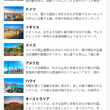
指の観光地だ。首都パリのエッフェル塔やルーブル美術館
の城塞都市、穏やかなビーチリゾートまで多彩な表情を見
といった象徴的なスポットから、田舎町の古風な美しさま
せる。地方によって風土や気候が異なるスペインはその個
ドイツ
で、幅広い魅力が詰まっている。華麗な宮殿、歴史的な大
性で訪れる人を魅了する。 なお、新着のスペイン情報は
コ
聖堂、美しいビーチ、そして豊かな自然が、訪れる者を心
ドイツは、豊かな歴史と多彩な文化が交差するヨーロッパ
ンテンツ一覧
を参照してほしい。
から魅了する。また、フランスは美食の国としても知ら
の中心に位置する国。中世の街並みが残るロマンチック街
れ、フランス料理はユネスコ無形文化遺産にも登録されて
道から、未来を先取りするようなモダンな都市まで多様な
イギリス
いる。シャンパンの発祥地であるランス、プロヴァンスの
顔を持つこの国は、どこを歩いても飽きることがない。ベ
香り高いラベンダー畑など、多彩な楽しみ方が可能だ。さ
ルリンの文化的活気、バイエルン州のアルプスの絶景、そ
イギリスは、古きよき伝統と最先端が共存する国。ウェス
らに、パリ以外の地域にも魅力が溢れており、どの街角に
してライン川沿いのワイン畑といった風景は必見。ビール
トミンスター寺院や大英博物館のようなランドマーク、歴
も豊かな歴史と文化が息づいている。パリ以外の個性あふ
とソーセージを味わいながら地元の人と過ごす楽しい時間
史ある大学都市、美しい丘陵地帯や牧歌的な風景など、エ
れる地方に足を運ぶとそれぞれで全く異なる文化を体験で
スイス
は、お酒好きな人にはぜひ体験してほしい。 なお、新着の
リアごとに異なる魅力がある。また、優雅なアフタヌーン
きるだろう。 なお、新着のフランス情報は
コンテンツ一覧
ドイツ情報は
コンテンツ一覧
を参照してほしい。
ティー、ビール好きにはたまらない英国パブ、サッカー観
スイスの国土面積は九州ほどの広さだが、運行時刻が正確
を参照してほしい。
戦など、本場だからこそできる体験も豊富。イギリスを旅
な交通網が整備されており、初心者でも安心して個人旅行
して楽しみつくそう。 なお、新着のイギリス情報は
コンテ
を楽しめる。日本同様に時刻表どおりの旅が可能だ。中世
アメリカ
ンツ一覧
を参照してほしい。
の建物がそのまま残る町や、スイスならではのユニークな
博物館もあり、アルプス観光だけでなく町歩きも満喫する
アメリカ合衆国は、広大な土地と多様な文化が魅力の国。
ことができる。国民の所得が高いため物価も高いが、旅行
東海岸の都市部から西海岸のカリフォルニアまで、訪れる
者向けの交通パス提供のサービスもあり、うまく活用すれ
場所ごとに異なる風景と体験が待っている。ニューヨーク
ハワイ
ば市内交通費無料で観光を楽しむこともできる。 なお、新
のような巨大都市は、観光、ショッピング、エンターテイ
着のスイス情報は
コンテンツ一覧
を参照してほしい。
ンメントが詰まった刺激的なスポットだ。一方、アメリカ
年間を通じて温暖な気候に恵まれ、多くの島で構成される
西部には大自然が広がり、グランドキャニオンやイエロー
ハワイは、どの島も独自の魅力をもっている。大自然の神
ストーン国立公園といった絶景が堪能できる。さらに、南
秘を感じたいなら、火山が生み出した壮大な景観を誇るハ
オーストラリア
部のニューオーリンズでは、音楽と美食が融合した独特の
ワイ島は見逃せない。また、定番の観光地といえばオアフ
文化が魅力。旅行者はアメリカの各地域で異なる魅力を楽
島だが、静かな自然を求めるならマウイ島やカウアイ島が
オーストラリアは、壮大な自然と多様な文化が魅力の国。
しみながら、その多様性と豊かな歴史を感じることができ
おすすめ。エメラルドグリーンに輝く海をはじめ、豊かな
シドニーのシンボルであるシドニー・オペラハウス、オー