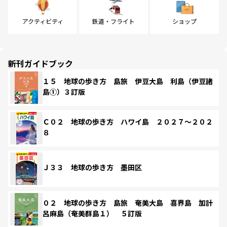
アクティビティ
鉄道・フライト
ショップ
新刊ガイドブック
１５ 地球の歩き方 島旅 伊豆大島 利島（伊豆諸
島①）３訂版
Ｃ０２ 地球の歩き方 ハワイ島 ２０２７～２０２
８
Ｊ３３ 地球の歩き方 墨田区
０２ 地球の歩き方 島旅 奄美大島 喜界島 加計
呂麻島（奄美群島１） ５訂版