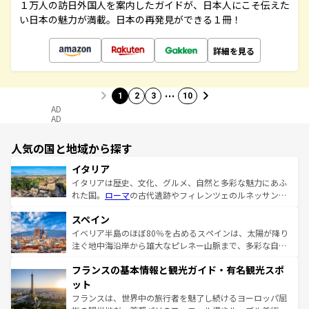
１万人の訪日外国人を案内したガイドが、日本人にこそ伝えた
い日本の魅力が満載。日本の再発見ができる１冊！
詳細を見る
…
1
2
3
10
AD
AD
人気の国と地域から探す
イタリア
イタリアは歴史、文化、グルメ、自然と多彩な魅力にあふ
れた国。
ローマ
の古代遺跡やフィレンツェのルネッサンス
美術、ヴェネツィアの運河など、歴史あるスポットはもち
スペイン
ろん、トスカーナの美しい田園風景やアマルフィ海岸の絶
景など、自然景観も見逃せない。観光の合間には、本場の
イベリア半島のほぼ80％を占めるスペインは、太陽が降り
ピザやパスタなど、絶品のイタリア料理を堪能することも
注ぐ地中海沿岸から雄大なピレネー山脈まで、多彩な自然
できる。朝目覚めてから夜眠るまで、すべての瞬間を楽し
と文化が詰まったヨーロッパ屈指の旅行先だ。多様な地域
フランスの基本情報と観光ガイド・有名観光スポ
ませてくれるイタリアで、忘れられない旅をしてみよう！
文化が根付くこの国では、情熱的なフラメンコ、熱気あふ
なお、新着のイタリア情報は
コンテンツ一覧
を参照してほ
れる闘牛、そして美味しいタパスが生活の一部となってい
ット
しい。
る。首都マドリードの洗練された雰囲気や、バルセロナの
フランスは、世界中の旅行者を魅了し続けるヨーロッパ屈
アートに溢れた街角から、地方では古代ローマ遺跡や中世