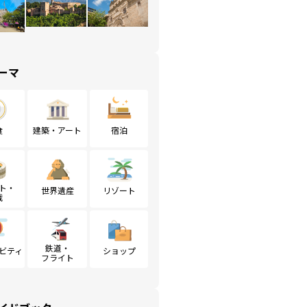
ーマ
食
建築・アート
宿泊
ト・
世界遺産
リゾート
戦
鉄道・
ビティ
ショップ
フライト