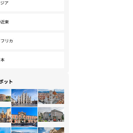
アジア
中近東
アフリカ
日本
ポット