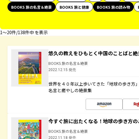
BOOKS 旅の名言＆絶景
BOOKS 旅と健康
BOOKS 旅の読み物
1〜20件/138件中 を表示
悠久の教えをひもとく中国のことばと絶
BOOKS 旅の名言＆絶景
2022.12.15 発売
世界を４０年以上歩いてきた「地球の歩き方
名言と癒やしの絶景集
今すぐ旅に出たくなる！地球の歩き方の
BOOKS 旅の名言＆絶景
2022.11.18 発売