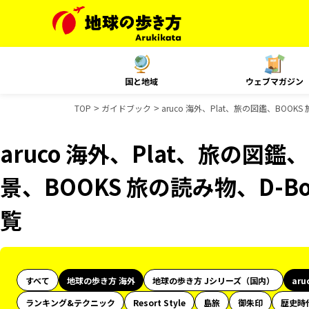
国と地域
ウェブマガジン
TOP
ガイドブック
aruco 海外、Plat、旅の図鑑、BOO
aruco 海外、Plat、旅の図鑑
景、BOOKS 旅の読み物、D-B
覧
すべて
地球の歩き方 海外
地球の歩き方 Jシリーズ（国内）
aru
ランキング&テクニック
Resort Style
島旅
御朱印
歴史時