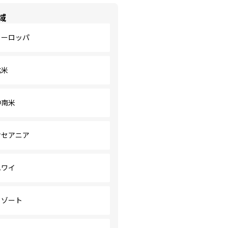
域
ヨーロッパ
北米
中南米
オセアニア
ハワイ
リゾート