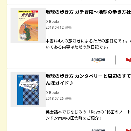
地球の歩き方 ガチ冒険～地球の歩き方
D-Books
2018.04.12 発売
本書は4人の旅好きによるただの旅日記です。
いてある内容はただの旅日記です。
地球の歩き方 カンタベリーと周辺のす
んぽガイド♪
D-Books
2018.07.26 発売
英会話本でおなじみの「Kayoの“秘密のノー
ンドン南東の田舎町をご紹介！