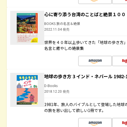
心に寄り添う台湾のことばと絶景１００
BOOKS 旅の名言＆絶景
2022.11.04 発売
世界を４０年以上歩いてきた「地球の歩き方
名言と癒やしの絶景集
地球の歩き方 3 インド・ネパール 1982
D-Books
2018.12.20 発売
1981年、旅人のバイブルとして登場した地
の旅を思い出して欲しい1冊です。