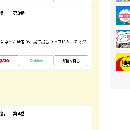
憶。 第3巻
とになった筆者が、島で出合うトロピカルでマジ
詳細を見る
憶。 第4巻