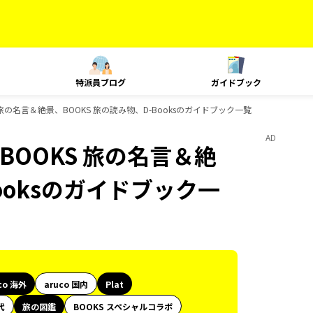
特派員ブログ
ガイドブック
KS 旅の名言＆絶景、BOOKS 旅の読み物、D-Booksのガイドブック一覧
AD
、BOOKS 旅の名言＆絶
ooksのガイドブック一
co 海外
aruco 国内
Plat
代
旅の図鑑
BOOKS スペシャルコラボ