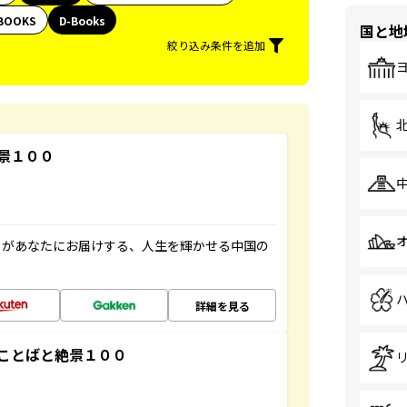
BOOKS
D-Books
国と地
絞り込み条件を追加
景１００
」があなたにお届けする、人生を輝かせる中国の
詳細を見る
ことばと絶景１００