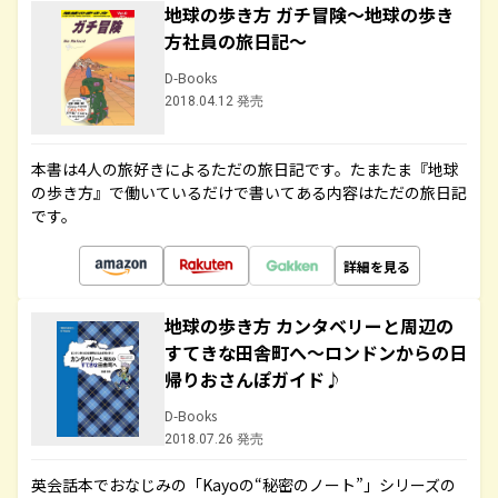
地球の歩き方 ガチ冒険～地球の歩き
方社員の旅日記～
D-Books
2018.04.12 発売
本書は4人の旅好きによるただの旅日記です。たまたま『地球
の歩き方』で働いているだけで書いてある内容はただの旅日記
です。
詳細を見る
地球の歩き方 カンタベリーと周辺の
すてきな田舎町へ～ロンドンからの日
帰りおさんぽガイド♪
D-Books
2018.07.26 発売
英会話本でおなじみの「Kayoの“秘密のノート”」シリーズの