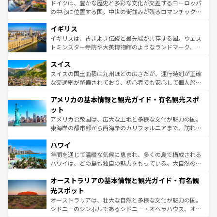
から魅了する。また、フランスは美食の国としても知ら
ドイツは、豊かな歴史と多彩な文化が交差するヨーロッパ
れ、フランス料理はユネスコ無形文化遺産にも登録されて
の中心に位置する国。中世の街並みが残るロマンチック街
いる。シャンパンの発祥地であるランス、プロヴァンスの
道から、未来を先取りするようなモダンな都市まで多様な
香り高いラベンダー畑など、多彩な楽しみ方が可能だ。さ
イギリス
顔を持つこの国は、どこを歩いても飽きることがない。ベ
らに、パリ以外の地域にも魅力が溢れており、どの街角に
ルリンの文化的活気、バイエルン州のアルプスの絶景、そ
イギリスは、古きよき伝統と最先端が共存する国。ウェス
も豊かな歴史と文化が息づいている。パリ以外の個性あふ
してライン川沿いのワイン畑といった風景は必見。ビール
トミンスター寺院や大英博物館のようなランドマーク、歴
れる地方に足を運ぶとそれぞれで全く異なる文化を体験で
とソーセージを味わいながら地元の人と過ごす楽しい時間
史ある大学都市、美しい丘陵地帯や牧歌的な風景など、エ
きるだろう。 なお、新着のフランス情報は
コンテンツ一覧
スイス
は、お酒好きな人にはぜひ体験してほしい。 なお、新着の
リアごとに異なる魅力がある。また、優雅なアフタヌーン
を参照してほしい。
ドイツ情報は
コンテンツ一覧
を参照してほしい。
ティー、ビール好きにはたまらない英国パブ、サッカー観
スイスの国土面積は九州ほどの広さだが、運行時刻が正確
戦など、本場だからこそできる体験も豊富。イギリスを旅
な交通網が整備されており、初心者でも安心して個人旅行
して楽しみつくそう。 なお、新着のイギリス情報は
コンテ
を楽しめる。日本同様に時刻表どおりの旅が可能だ。中世
アメリカの基本情報と観光ガイド・有名観光スポ
ンツ一覧
を参照してほしい。
の建物がそのまま残る町や、スイスならではのユニークな
博物館もあり、アルプス観光だけでなく町歩きも満喫する
ット
ことができる。国民の所得が高いため物価も高いが、旅行
アメリカ合衆国は、広大な土地と多様な文化が魅力の国。
者向けの交通パス提供のサービスもあり、うまく活用すれ
東海岸の都市部から西海岸のカリフォルニアまで、訪れる
ば市内交通費無料で観光を楽しむこともできる。 なお、新
場所ごとに異なる風景と体験が待っている。ニューヨーク
着のスイス情報は
コンテンツ一覧
を参照してほしい。
ハワイ
のような巨大都市は、観光、ショッピング、エンターテイ
ンメントが詰まった刺激的なスポットだ。一方、アメリカ
年間を通じて温暖な気候に恵まれ、多くの島で構成される
西部には大自然が広がり、グランドキャニオンやイエロー
ハワイは、どの島も独自の魅力をもっている。大自然の神
ストーン国立公園といった絶景が堪能できる。さらに、南
秘を感じたいなら、火山が生み出した壮大な景観を誇るハ
オーストラリアの基本情報と観光ガイド・有名観
部のニューオーリンズでは、音楽と美食が融合した独特の
ワイ島は見逃せない。また、定番の観光地といえばオアフ
文化が魅力。旅行者はアメリカの各地域で異なる魅力を楽
島だが、静かな自然を求めるならマウイ島やカウアイ島が
光スポット
しみながら、その多様性と豊かな歴史を感じることができ
おすすめ。エメラルドグリーンに輝く海をはじめ、豊かな
オーストラリアは、壮大な自然と多様な文化が魅力の国。
るだろう。車でのロードトリップや列車の旅も、アメリカ
文化や歴史が息づいている。「アロハスピリット」と呼ば
シドニーのシンボルであるシドニー・オペラハウス、オー
ならではの贅沢な旅のスタイルだ。 なお、新着のアメリカ
れるおもてなしの心で訪れる人々を迎えてくれるハワイの