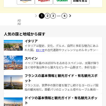
詳細を見る
…
1
2
3
6
AD
AD
人気の国と地域から探す
イタリア
イタリアは歴史、文化、グルメ、自然と多彩な魅力にあふ
れた国。
ローマ
の古代遺跡やフィレンツェのルネッサンス
美術、ヴェネツィアの運河など、歴史あるスポットはもち
スペイン
ろん、トスカーナの美しい田園風景やアマルフィ海岸の絶
景など、自然景観も見逃せない。観光の合間には、本場の
イベリア半島のほぼ80％を占めるスペインは、太陽が降り
ピザやパスタなど、絶品のイタリア料理を堪能することも
注ぐ地中海沿岸から雄大なピレネー山脈まで、多彩な自然
できる。朝目覚めてから夜眠るまで、すべての瞬間を楽し
と文化が詰まったヨーロッパ屈指の旅行先だ。多様な地域
フランスの基本情報と観光ガイド・有名観光スポ
ませてくれるイタリアで、忘れられない旅をしてみよう！
文化が根付くこの国では、情熱的なフラメンコ、熱気あふ
なお、新着のイタリア情報は
コンテンツ一覧
を参照してほ
れる闘牛、そして美味しいタパスが生活の一部となってい
ット
しい。
る。首都マドリードの洗練された雰囲気や、バルセロナの
フランスは、世界中の旅行者を魅了し続けるヨーロッパ屈
アートに溢れた街角から、地方では古代ローマ遺跡や中世
指の観光地だ。首都パリのエッフェル塔やルーブル美術館
の城塞都市、穏やかなビーチリゾートまで多彩な表情を見
といった象徴的なスポットから、田舎町の古風な美しさま
せる。地方によって風土や気候が異なるスペインはその個
ドイツの基本情報と観光ガイド・有名観光スポッ
で、幅広い魅力が詰まっている。華麗な宮殿、歴史的な大
性で訪れる人を魅了する。 なお、新着のスペイン情報は
コ
聖堂、美しいビーチ、そして豊かな自然が、訪れる者を心
ト
ンテンツ一覧
を参照してほしい。