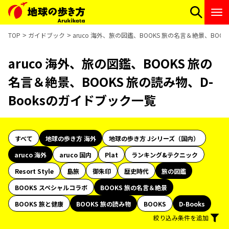
TOP
ガイドブック
aruco 海外、旅の図鑑、BOOKS 旅の名言＆絶景、BOO
aruco 海外、旅の図鑑、BOOKS 旅の
名言＆絶景、BOOKS 旅の読み物、D-
Booksのガイドブック一覧
すべて
地球の歩き方 海外
地球の歩き方 Jシリーズ（国内）
aruco 海外
aruco 国内
Plat
ランキング&テクニック
Resort Style
島旅
御朱印
歴史時代
旅の図鑑
BOOKS スペシャルコラボ
BOOKS 旅の名言＆絶景
BOOKS 旅と健康
BOOKS 旅の読み物
BOOKS
D-Books
絞り込み条件を追加