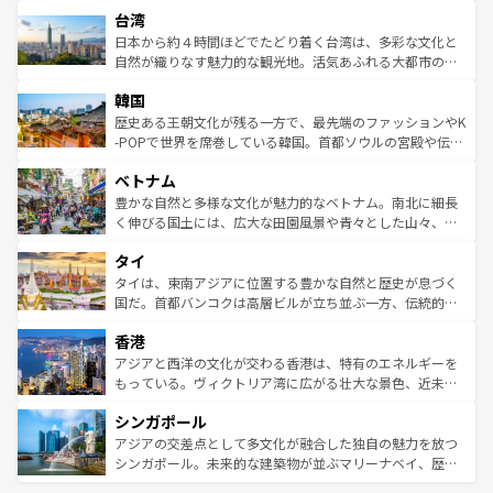
ストラリア東海岸北部に広がる大サンゴ礁地帯グレートバ
情報は
コンテンツ一覧
を参照してほしい。
人々、おいしいローカルフードやハワイアンミュージッ
台湾
リアリーフや大陸中央部にそびえるウルル（エアーズロッ
ク、伝統的なフラダンスなど、すべてがハワイの魅力を彩
ク）、タスマニアの美しい原生林やケアンズの熱帯雨林な
日本から約４時間ほどでたどり着く台湾は、多彩な文化と
っている。訪れるたびに新しい発見と感動が待っているハ
ど、見どころがたくさん。また、カフェやワイン、オージ
自然が織りなす魅力的な観光地。活気あふれる大都市の台
ワイを、存分に味わってほしい。 なお、新着のハワイ情報
ービーフなどの食文化も豊かで、美味しいものであふれて
北やノスタルジックな町並みが人気な九份（ジォウフェ
は
コンテンツ一覧
を参照してほしい。
韓国
いる。アクティビティも充実しており、サーフィンやダイ
ン）、静ひつな山岳地帯である台湾東部など、都市の喧騒
ビング、ハイキングなど、アウトドア好きにはたまらな
と山間の静けさが共存しており、訪れる人に新しい発見と
歴史ある王朝文化が残る一方で、最先端のファッションやK
い。オーストラリアの多彩な魅力を存分に味わいつくそ
驚きをもたらしてくれる。また、奥深い台湾の食文化も魅
-POPで世界を席巻している韓国。首都ソウルの宮殿や伝統
う。 なお、新着のオーストラリア情報は
コンテンツ一覧
を
力で、夜市などの屋台グルメから高級料理、ヘルシーで美
家屋が並ぶエリアでは韓国の歴史と文化に浸ることがで
参照してほしい。
ベトナム
容にもいいと評判のスイーツなど、バラエティ豊かな料理
き、地方に足を延ばせば四季折々の自然美を楽しむことが
が味わえる。 なお、新着の台湾情報は
コンテンツ一覧
を参
できる。そして、キムチや焼肉、絶品のストリートフード
豊かな自然と多様な文化が魅力的なベトナム。南北に細長
照してほしい。
まで、さまざまな韓国料理が待っている。夜には、韓国な
く伸びる国土には、広大な田園風景や青々とした山々、世
らではのナイトライフも堪能できる。あたたかいホスピタ
界遺産に登録された壮大な自然景観が点在し、都市部では
タイ
リティに包まれながら、韓国の多彩な魅力を心ゆくまで味
急速な発展と共に伝統が息づく。ハノイの古い町並みやホ
わってみてほしい。 なお、新着の韓国情報は
コンテンツ一
ーチミン市のフランス統治時代の建物も、独特の雰囲気を
タイは、東南アジアに位置する豊かな自然と歴史が息づく
覧
を参照してほしい。
醸し出している。また、バラエティの豊かさとおいしさで
国だ。首都バンコクは高層ビルが立ち並ぶ一方、伝統的な
世界中の食通を魅了してやまないベトナム料理も魅力のひ
寺院や市場がいたるところに点在し、古きよき文化と現代
香港
とつ。フォーやバインミー、ベトナムコーヒーなどは、ぜ
の活気が交差している。北部ではチェンマイなどの山岳地
ひ現地で味わいたい。どの地域を訪れてもあたたかい人々
帯で自然と触れ合い、南部ではプーケットやクラビの美し
アジアと西洋の文化が交わる香港は、特有のエネルギーを
が旅行者を迎えてくれるので、きっと忘れられない旅にな
いビーチでリゾート気分を楽しむことができる。タイ料理
もっている。ヴィクトリア湾に広がる壮大な景色、近未来
るはずだ。 なお、新着のベトナム情報は
コンテンツ一覧
を
は世界的に有名で、屋台から高級レストランまで味覚を刺
的なアートスポット、そして歴史と現代が融合した町並
参照してほしい。
シンガポール
激する。気候は一年中温暖で、どの季節にも異なる楽しみ
み、どこを訪れても感動するはず。観光スポットが密集し
が待っている。親しみやすいタイの人々、仏教を中心とし
ており、効率よく見どころを回れるのも魅力。息をのむよ
アジアの交差点として多文化が融合した独自の魅力を放つ
た文化、そして多様な観光資源が、訪れる旅人を魅了し続
うな絶景から文化的な体験まで、香港を存分に楽しみ尽く
シンガポール。未来的な建築物が並ぶマリーナベイ、歴史
ける。 なお、新着のタイ情報は
コンテンツ一覧
を参照して
そう。 なお、新着の香港情報は
コンテンツ一覧
を参照して
と伝統を感じられるエスニックタウン、多数の緑豊かな公