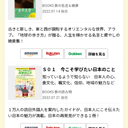
BOOKS 旅の名言＆絶景
2022.07.14 発売
古きと新しき、東と西が調和するオリエンタルな世界、アラ
ブ。「地球の歩き方」が贈る、人生を輝かせる名言と癒やしの
絶景集！
詳細を見る
Ｓ０１ 今こそ学びたい日本のこと
知っているようで知らない 日本人の心、
食文化、職文化、信仰、地域の魅力など
BOOKS 旅の読み物
2022.07.21 発売
１万人の訪日外国人を案内したガイドが、日本人にこそ伝えた
い日本の魅力が満載。日本の再発見ができる１冊！