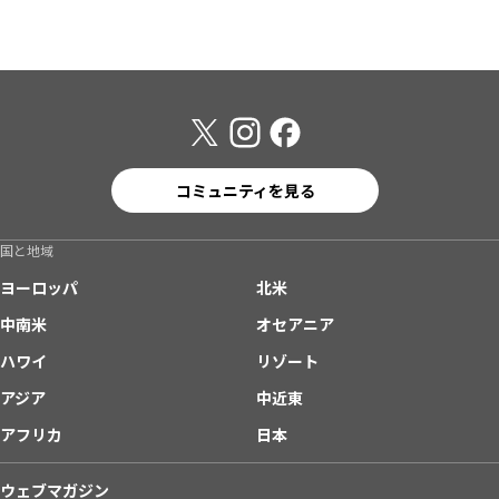
コミュニティを見る
国と地域
ヨーロッパ
北米
中南米
オセアニア
ハワイ
リゾート
アジア
中近東
アフリカ
日本
ウェブマガジン