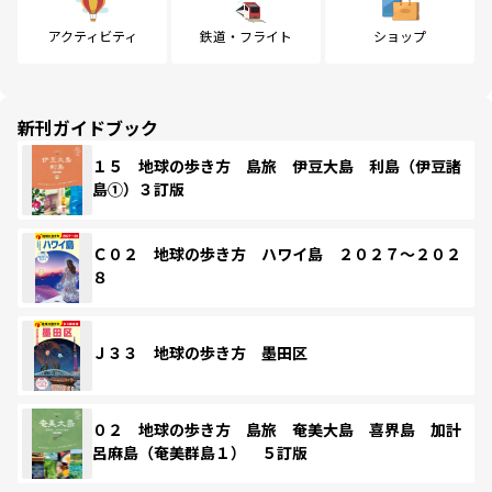
アクティビティ
鉄道・フライト
ショップ
新刊ガイドブック
１５ 地球の歩き方 島旅 伊豆大島 利島（伊豆諸
島①）３訂版
Ｃ０２ 地球の歩き方 ハワイ島 ２０２７～２０２
８
Ｊ３３ 地球の歩き方 墨田区
０２ 地球の歩き方 島旅 奄美大島 喜界島 加計
呂麻島（奄美群島１） ５訂版