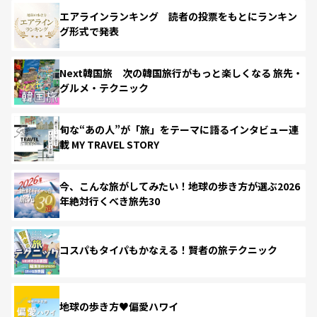
エアラインランキング 読者の投票をもとにランキン
グ形式で発表
Next韓国旅 次の韓国旅行がもっと楽しくなる 旅先・
グルメ・テクニック
旬な“あの人”が「旅」をテーマに語るインタビュー連
載 MY TRAVEL STORY
今、こんな旅がしてみたい！地球の歩き方が選ぶ2026
年絶対行くべき旅先30
コスパもタイパもかなえる！賢者の旅テクニック
地球の歩き方♥偏愛ハワイ