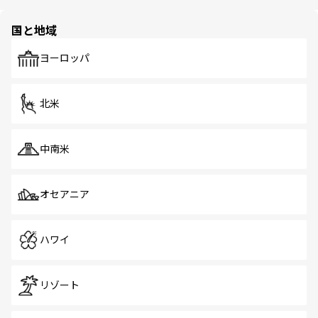
ほしい。
ほしい。
園や自然保護区など、自然が調和した近代的な景観と文化
の多様性あふれるカラフルな町は、どこを歩いても新しい
国と地域
発見がある。さらに、治安のよさや充実した公共交通機関
も、旅行者にとっては魅力的なポイント。グルメも豊富
で、ホーカーズは地元の風情を楽しめる外せないスポット
ヨーロッパ
だ。訪れる人を飽きさせないシンガポールで、多様な魅力
を体感しよう。 なお、新着のシンガポール情報は
コンテン
ツ一覧
を参照してほしい。
北米
中南米
オセアニア
ハワイ
リゾート