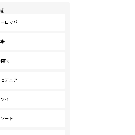
域
ヨーロッパ
北米
中南米
オセアニア
ハワイ
リゾート