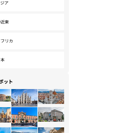
アジア
中近東
アフリカ
日本
ポット