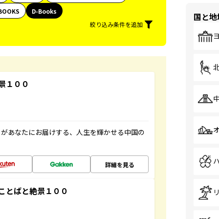
BOOKS
D-Books
国と地
絞り込み条件を追加
景１００
」があなたにお届けする、人生を輝かせる中国の
詳細を見る
ことばと絶景１００