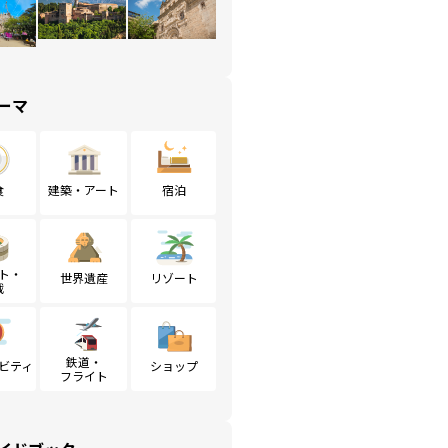
ーマ
食
建築・アート
宿泊
ト・
世界遺産
リゾート
戦
鉄道・
ビティ
ショップ
フライト