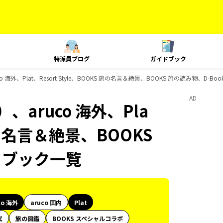
特派員ブログ
ガイドブック
海外、Plat、Resort Style、BOOKS 旅の名言＆絶景、BOOKS 旅の読み物、D-B
AD
aruco 海外、Pla
 旅の名言＆絶景、BOOKS
ドブック一覧
co 海外
aruco 国内
Plat
代
旅の図鑑
BOOKS スペシャルコラボ