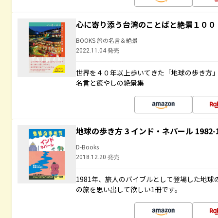
心に寄り添う台湾のことばと絶景１００
BOOKS 旅の名言＆絶景
2022.11.04 発売
世界を４０年以上歩いてきた「地球の歩き方
名言と癒やしの絶景集
地球の歩き方 3 インド・ネパール 1982
D-Books
2018.12.20 発売
1981年、旅人のバイブルとして登場した地
の旅を思い出して欲しい1冊です。