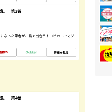
憶。 第3巻
とになった筆者が、島で出合うトロピカルでマジ
詳細を見る
憶。 第4巻