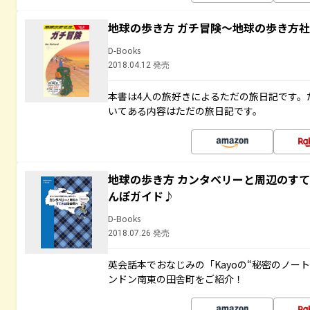
地球の歩き方 ガチ冒険～地球の歩き方
D-Books
2018.04.12 発売
本書は4人の旅好きによるただの旅日記です。
いてある内容はただの旅日記です。
地球の歩き方 カンタベリーと周辺のす
んぽガイド♪
D-Books
2018.07.26 発売
英会話本でおなじみの「Kayoの“秘密のノー
ンドン南東の田舎町をご紹介！