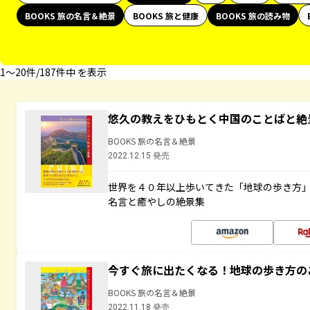
BOOKS 旅の名言＆絶景
BOOKS 旅と健康
BOOKS 旅の読み物
1〜20件/187件中 を表示
悠久の教えをひもとく中国のことばと絶
BOOKS 旅の名言＆絶景
2022.12.15 発売
世界を４０年以上歩いてきた「地球の歩き方
名言と癒やしの絶景集
今すぐ旅に出たくなる！地球の歩き方の
BOOKS 旅の名言＆絶景
2022.11.18 発売