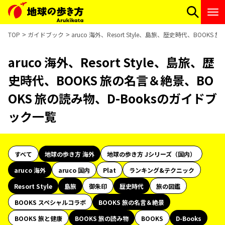
TOP
ガイドブック
aruco 海外、Resort Style、島旅、歴史時代、BOO
aruco 海外、Resort Style、島旅、歴
史時代、BOOKS 旅の名言＆絶景、BO
OKS 旅の読み物、D-Booksのガイドブ
ック一覧
すべて
地球の歩き方 海外
地球の歩き方 Jシリーズ（国内）
aruco 海外
aruco 国内
Plat
ランキング&テクニック
Resort Style
島旅
御朱印
歴史時代
旅の図鑑
BOOKS スペシャルコラボ
BOOKS 旅の名言＆絶景
BOOKS 旅と健康
BOOKS 旅の読み物
BOOKS
D-Books