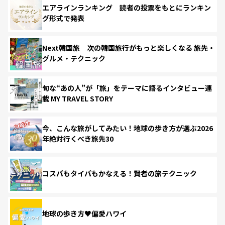
エアラインランキング 読者の投票をもとにランキン
グ形式で発表
Next韓国旅 次の韓国旅行がもっと楽しくなる 旅先・
グルメ・テクニック
旬な“あの人”が「旅」をテーマに語るインタビュー連
載 MY TRAVEL STORY
今、こんな旅がしてみたい！地球の歩き方が選ぶ2026
年絶対行くべき旅先30
コスパもタイパもかなえる！賢者の旅テクニック
地球の歩き方♥偏愛ハワイ