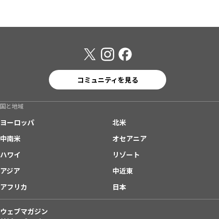
コミュニティを見る
国と地域
ヨーロッパ
北米
中南米
オセアニア
ハワイ
リゾート
アジア
中近東
アフリカ
日本
ウェブマガジン