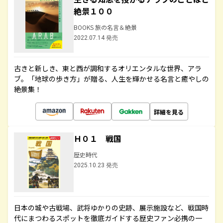
絶景１００
BOOKS 旅の名言＆絶景
2022.07.14 発売
古きと新しき、東と西が調和するオリエンタルな世界、アラ
ブ。「地球の歩き方」が贈る、人生を輝かせる名言と癒やしの
絶景集！
詳細を見る
Ｈ０１ 戦国
歴史時代
2025.10.23 発売
日本の城や古戦場、武将ゆかりの史跡、展示施設など、戦国時
代にまつわるスポットを徹底ガイドする歴史ファン必携の一