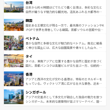
ならではの贅沢な旅のスタイルだ。 なお、新着のアメリカ
台湾
れるおもてなしの心で訪れる人々を迎えてくれるハワイの
リアリーフや大陸中央部にそびえるウルル（エアーズロッ
情報は
コンテンツ一覧
を参照してほしい。
人々、おいしいローカルフードやハワイアンミュージッ
ク）、タスマニアの美しい原生林やケアンズの熱帯雨林な
日本から約４時間ほどでたどり着く台湾は、多彩な文化と
ク、伝統的なフラダンスなど、すべてがハワイの魅力を彩
ど、見どころがたくさん。また、カフェやワイン、オージ
自然が織りなす魅力的な観光地。活気あふれる大都市の台
っている。訪れるたびに新しい発見と感動が待っているハ
ービーフなどの食文化も豊かで、美味しいものであふれて
北やノスタルジックな町並みが人気な九份（ジォウフェ
ワイを、存分に味わってほしい。 なお、新着のハワイ情報
韓国
いる。アクティビティも充実しており、サーフィンやダイ
ン）、静ひつな山岳地帯である台湾東部など、都市の喧騒
は
コンテンツ一覧
を参照してほしい。
ビング、ハイキングなど、アウトドア好きにはたまらな
と山間の静けさが共存しており、訪れる人に新しい発見と
歴史ある王朝文化が残る一方で、最先端のファッションやK
い。オーストラリアの多彩な魅力を存分に味わいつくそ
驚きをもたらしてくれる。また、奥深い台湾の食文化も魅
-POPで世界を席巻している韓国。首都ソウルの宮殿や伝統
う。 なお、新着のオーストラリア情報は
コンテンツ一覧
を
力で、夜市などの屋台グルメから高級料理、ヘルシーで美
家屋が並ぶエリアでは韓国の歴史と文化に浸ることがで
参照してほしい。
ベトナム
容にもいいと評判のスイーツなど、バラエティ豊かな料理
き、地方に足を延ばせば四季折々の自然美を楽しむことが
が味わえる。 なお、新着の台湾情報は
コンテンツ一覧
を参
できる。そして、キムチや焼肉、絶品のストリートフード
豊かな自然と多様な文化が魅力的なベトナム。南北に細長
照してほしい。
まで、さまざまな韓国料理が待っている。夜には、韓国な
く伸びる国土には、広大な田園風景や青々とした山々、世
らではのナイトライフも堪能できる。あたたかいホスピタ
界遺産に登録された壮大な自然景観が点在し、都市部では
タイ
リティに包まれながら、韓国の多彩な魅力を心ゆくまで味
急速な発展と共に伝統が息づく。ハノイの古い町並みやホ
わってみてほしい。 なお、新着の韓国情報は
コンテンツ一
ーチミン市のフランス統治時代の建物も、独特の雰囲気を
タイは、東南アジアに位置する豊かな自然と歴史が息づく
覧
を参照してほしい。
醸し出している。また、バラエティの豊かさとおいしさで
国だ。首都バンコクは高層ビルが立ち並ぶ一方、伝統的な
世界中の食通を魅了してやまないベトナム料理も魅力のひ
寺院や市場がいたるところに点在し、古きよき文化と現代
香港
とつ。フォーやバインミー、ベトナムコーヒーなどは、ぜ
の活気が交差している。北部ではチェンマイなどの山岳地
ひ現地で味わいたい。どの地域を訪れてもあたたかい人々
帯で自然と触れ合い、南部ではプーケットやクラビの美し
アジアと西洋の文化が交わる香港は、特有のエネルギーを
が旅行者を迎えてくれるので、きっと忘れられない旅にな
いビーチでリゾート気分を楽しむことができる。タイ料理
もっている。ヴィクトリア湾に広がる壮大な景色、近未来
るはずだ。 なお、新着のベトナム情報は
コンテンツ一覧
を
は世界的に有名で、屋台から高級レストランまで味覚を刺
的なアートスポット、そして歴史と現代が融合した町並
参照してほしい。
シンガポール
激する。気候は一年中温暖で、どの季節にも異なる楽しみ
み、どこを訪れても感動するはず。観光スポットが密集し
が待っている。親しみやすいタイの人々、仏教を中心とし
ており、効率よく見どころを回れるのも魅力。息をのむよ
アジアの交差点として多文化が融合した独自の魅力を放つ
た文化、そして多様な観光資源が、訪れる旅人を魅了し続
うな絶景から文化的な体験まで、香港を存分に楽しみ尽く
シンガポール。未来的な建築物が並ぶマリーナベイ、歴史
ける。 なお、新着のタイ情報は
コンテンツ一覧
を参照して
そう。 なお、新着の香港情報は
コンテンツ一覧
を参照して
と伝統を感じられるエスニックタウン、多数の緑豊かな公
ほしい。
ほしい。