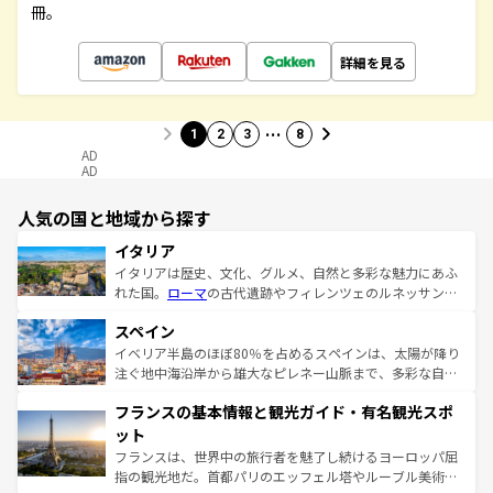
冊。
詳細を見る
…
1
2
3
8
AD
AD
人気の国と地域から探す
イタリア
イタリアは歴史、文化、グルメ、自然と多彩な魅力にあふ
れた国。
ローマ
の古代遺跡やフィレンツェのルネッサンス
美術、ヴェネツィアの運河など、歴史あるスポットはもち
スペイン
ろん、トスカーナの美しい田園風景やアマルフィ海岸の絶
景など、自然景観も見逃せない。観光の合間には、本場の
イベリア半島のほぼ80％を占めるスペインは、太陽が降り
ピザやパスタなど、絶品のイタリア料理を堪能することも
注ぐ地中海沿岸から雄大なピレネー山脈まで、多彩な自然
できる。朝目覚めてから夜眠るまで、すべての瞬間を楽し
と文化が詰まったヨーロッパ屈指の旅行先だ。多様な地域
フランスの基本情報と観光ガイド・有名観光スポ
ませてくれるイタリアで、忘れられない旅をしてみよう！
文化が根付くこの国では、情熱的なフラメンコ、熱気あふ
なお、新着のイタリア情報は
コンテンツ一覧
を参照してほ
れる闘牛、そして美味しいタパスが生活の一部となってい
ット
しい。
る。首都マドリードの洗練された雰囲気や、バルセロナの
フランスは、世界中の旅行者を魅了し続けるヨーロッパ屈
アートに溢れた街角から、地方では古代ローマ遺跡や中世
指の観光地だ。首都パリのエッフェル塔やルーブル美術館
の城塞都市、穏やかなビーチリゾートまで多彩な表情を見