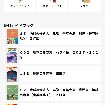
アクティビティ
鉄道・フライト
ショップ
新刊ガイドブック
１５ 地球の歩き方 島旅 伊豆大島 利島（伊豆諸
島①）３訂版
Ｃ０２ 地球の歩き方 ハワイ島 ２０２７～２０２
８
Ｊ３３ 地球の歩き方 墨田区
０２ 地球の歩き方 島旅 奄美大島 喜界島 加計
呂麻島（奄美群島１） ５訂版