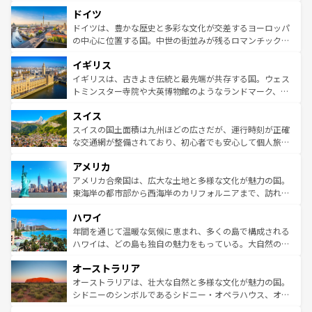
といった象徴的なスポットから、田舎町の古風な美しさま
せる。地方によって風土や気候が異なるスペインはその個
ドイツ
で、幅広い魅力が詰まっている。華麗な宮殿、歴史的な大
性で訪れる人を魅了する。 なお、新着のスペイン情報は
コ
聖堂、美しいビーチ、そして豊かな自然が、訪れる者を心
ドイツは、豊かな歴史と多彩な文化が交差するヨーロッパ
ンテンツ一覧
を参照してほしい。
から魅了する。また、フランスは美食の国としても知ら
の中心に位置する国。中世の街並みが残るロマンチック街
れ、フランス料理はユネスコ無形文化遺産にも登録されて
道から、未来を先取りするようなモダンな都市まで多様な
イギリス
いる。シャンパンの発祥地であるランス、プロヴァンスの
顔を持つこの国は、どこを歩いても飽きることがない。ベ
香り高いラベンダー畑など、多彩な楽しみ方が可能だ。さ
ルリンの文化的活気、バイエルン州のアルプスの絶景、そ
イギリスは、古きよき伝統と最先端が共存する国。ウェス
らに、パリ以外の地域にも魅力が溢れており、どの街角に
してライン川沿いのワイン畑といった風景は必見。ビール
トミンスター寺院や大英博物館のようなランドマーク、歴
も豊かな歴史と文化が息づいている。パリ以外の個性あふ
とソーセージを味わいながら地元の人と過ごす楽しい時間
史ある大学都市、美しい丘陵地帯や牧歌的な風景など、エ
れる地方に足を運ぶとそれぞれで全く異なる文化を体験で
スイス
は、お酒好きな人にはぜひ体験してほしい。 なお、新着の
リアごとに異なる魅力がある。また、優雅なアフタヌーン
きるだろう。 なお、新着のフランス情報は
コンテンツ一覧
ドイツ情報は
コンテンツ一覧
を参照してほしい。
ティー、ビール好きにはたまらない英国パブ、サッカー観
スイスの国土面積は九州ほどの広さだが、運行時刻が正確
を参照してほしい。
戦など、本場だからこそできる体験も豊富。イギリスを旅
な交通網が整備されており、初心者でも安心して個人旅行
して楽しみつくそう。 なお、新着のイギリス情報は
コンテ
を楽しめる。日本同様に時刻表どおりの旅が可能だ。中世
アメリカ
ンツ一覧
を参照してほしい。
の建物がそのまま残る町や、スイスならではのユニークな
博物館もあり、アルプス観光だけでなく町歩きも満喫する
アメリカ合衆国は、広大な土地と多様な文化が魅力の国。
ことができる。国民の所得が高いため物価も高いが、旅行
東海岸の都市部から西海岸のカリフォルニアまで、訪れる
者向けの交通パス提供のサービスもあり、うまく活用すれ
場所ごとに異なる風景と体験が待っている。ニューヨーク
ハワイ
ば市内交通費無料で観光を楽しむこともできる。 なお、新
のような巨大都市は、観光、ショッピング、エンターテイ
着のスイス情報は
コンテンツ一覧
を参照してほしい。
ンメントが詰まった刺激的なスポットだ。一方、アメリカ
年間を通じて温暖な気候に恵まれ、多くの島で構成される
西部には大自然が広がり、グランドキャニオンやイエロー
ハワイは、どの島も独自の魅力をもっている。大自然の神
ストーン国立公園といった絶景が堪能できる。さらに、南
秘を感じたいなら、火山が生み出した壮大な景観を誇るハ
オーストラリア
部のニューオーリンズでは、音楽と美食が融合した独特の
ワイ島は見逃せない。また、定番の観光地といえばオアフ
文化が魅力。旅行者はアメリカの各地域で異なる魅力を楽
島だが、静かな自然を求めるならマウイ島やカウアイ島が
オーストラリアは、壮大な自然と多様な文化が魅力の国。
しみながら、その多様性と豊かな歴史を感じることができ
おすすめ。エメラルドグリーンに輝く海をはじめ、豊かな
シドニーのシンボルであるシドニー・オペラハウス、オー
るだろう。車でのロードトリップや列車の旅も、アメリカ
文化や歴史が息づいている。「アロハスピリット」と呼ば
ストラリア東海岸北部に広がる大サンゴ礁地帯グレートバ