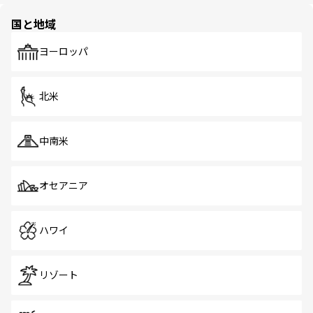
園や自然保護区など、自然が調和した近代的な景観と文化
の多様性あふれるカラフルな町は、どこを歩いても新しい
国と地域
発見がある。さらに、治安のよさや充実した公共交通機関
も、旅行者にとっては魅力的なポイント。グルメも豊富
で、ホーカーズは地元の風情を楽しめる外せないスポット
ヨーロッパ
だ。訪れる人を飽きさせないシンガポールで、多様な魅力
を体感しよう。 なお、新着のシンガポール情報は
コンテン
ツ一覧
を参照してほしい。
北米
中南米
オセアニア
ハワイ
リゾート