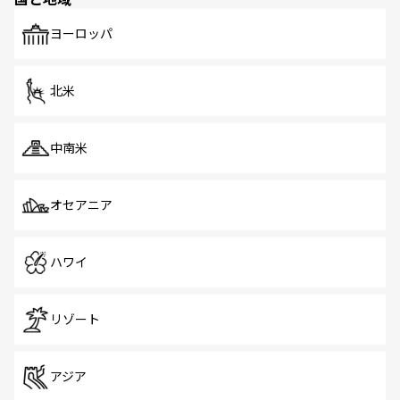
発見がある。さらに、治安のよさや充実した公共交通機関
も、旅行者にとっては魅力的なポイント。グルメも豊富
で、ホーカーズは地元の風情を楽しめる外せないスポット
ヨーロッパ
だ。訪れる人を飽きさせないシンガポールで、多様な魅力
を体感しよう。 なお、新着のシンガポール情報は
コンテン
ツ一覧
を参照してほしい。
北米
中南米
オセアニア
ハワイ
リゾート
アジア