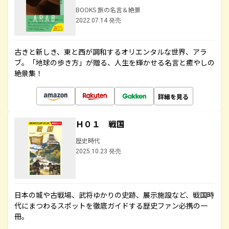
BOOKS 旅の名言＆絶景
2022.07.14 発売
古きと新しき、東と西が調和するオリエンタルな世界、アラ
ブ。「地球の歩き方」が贈る、人生を輝かせる名言と癒やしの
絶景集！
詳細を見る
Ｈ０１ 戦国
歴史時代
2025.10.23 発売
日本の城や古戦場、武将ゆかりの史跡、展示施設など、戦国時
代にまつわるスポットを徹底ガイドする歴史ファン必携の一
冊。