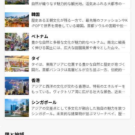
ク、伝統的なフラダンスなど、すべてがハワイの魅力を彩
ど、見どころがたくさん。また、カフェやワイン、オージ
自然が織りなす魅力的な観光地。活気あふれる大都市の台
っている。訪れるたびに新しい発見と感動が待っているハ
ービーフなどの食文化も豊かで、美味しいものであふれて
北やノスタルジックな町並みが人気な九份（ジォウフェ
ワイを、存分に味わってほしい。 なお、新着のハワイ情報
韓国
いる。アクティビティも充実しており、サーフィンやダイ
ン）、静ひつな山岳地帯である台湾東部など、都市の喧騒
は
コンテンツ一覧
を参照してほしい。
ビング、ハイキングなど、アウトドア好きにはたまらな
と山間の静けさが共存しており、訪れる人に新しい発見と
歴史ある王朝文化が残る一方で、最先端のファッションやK
い。オーストラリアの多彩な魅力を存分に味わいつくそ
驚きをもたらしてくれる。また、奥深い台湾の食文化も魅
-POPで世界を席巻している韓国。首都ソウルの宮殿や伝統
う。 なお、新着のオーストラリア情報は
コンテンツ一覧
を
力で、夜市などの屋台グルメから高級料理、ヘルシーで美
家屋が並ぶエリアでは韓国の歴史と文化に浸ることがで
参照してほしい。
ベトナム
容にもいいと評判のスイーツなど、バラエティ豊かな料理
き、地方に足を延ばせば四季折々の自然美を楽しむことが
が味わえる。 なお、新着の台湾情報は
コンテンツ一覧
を参
できる。そして、キムチや焼肉、絶品のストリートフード
豊かな自然と多様な文化が魅力的なベトナム。南北に細長
照してほしい。
まで、さまざまな韓国料理が待っている。夜には、韓国な
く伸びる国土には、広大な田園風景や青々とした山々、世
らではのナイトライフも堪能できる。あたたかいホスピタ
界遺産に登録された壮大な自然景観が点在し、都市部では
タイ
リティに包まれながら、韓国の多彩な魅力を心ゆくまで味
急速な発展と共に伝統が息づく。ハノイの古い町並みやホ
わってみてほしい。 なお、新着の韓国情報は
コンテンツ一
ーチミン市のフランス統治時代の建物も、独特の雰囲気を
タイは、東南アジアに位置する豊かな自然と歴史が息づく
覧
を参照してほしい。
醸し出している。また、バラエティの豊かさとおいしさで
国だ。首都バンコクは高層ビルが立ち並ぶ一方、伝統的な
世界中の食通を魅了してやまないベトナム料理も魅力のひ
寺院や市場がいたるところに点在し、古きよき文化と現代
香港
とつ。フォーやバインミー、ベトナムコーヒーなどは、ぜ
の活気が交差している。北部ではチェンマイなどの山岳地
ひ現地で味わいたい。どの地域を訪れてもあたたかい人々
帯で自然と触れ合い、南部ではプーケットやクラビの美し
アジアと西洋の文化が交わる香港は、特有のエネルギーを
が旅行者を迎えてくれるので、きっと忘れられない旅にな
いビーチでリゾート気分を楽しむことができる。タイ料理
もっている。ヴィクトリア湾に広がる壮大な景色、近未来
るはずだ。 なお、新着のベトナム情報は
コンテンツ一覧
を
は世界的に有名で、屋台から高級レストランまで味覚を刺
的なアートスポット、そして歴史と現代が融合した町並
参照してほしい。
シンガポール
激する。気候は一年中温暖で、どの季節にも異なる楽しみ
み、どこを訪れても感動するはず。観光スポットが密集し
が待っている。親しみやすいタイの人々、仏教を中心とし
ており、効率よく見どころを回れるのも魅力。息をのむよ
アジアの交差点として多文化が融合した独自の魅力を放つ
た文化、そして多様な観光資源が、訪れる旅人を魅了し続
うな絶景から文化的な体験まで、香港を存分に楽しみ尽く
シンガポール。未来的な建築物が並ぶマリーナベイ、歴史
ける。 なお、新着のタイ情報は
コンテンツ一覧
を参照して
そう。 なお、新着の香港情報は
コンテンツ一覧
を参照して
と伝統を感じられるエスニックタウン、多数の緑豊かな公
ほしい。
ほしい。
園や自然保護区など、自然が調和した近代的な景観と文化
の多様性あふれるカラフルな町は、どこを歩いても新しい
国と地域