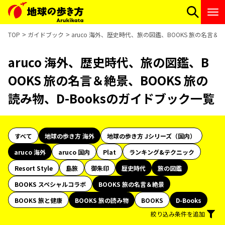
TOP
ガイドブック
aruco 海外、歴史時代、旅の図鑑、BOOKS 旅の名言＆絶
aruco 海外、歴史時代、旅の図鑑、B
OOKS 旅の名言＆絶景、BOOKS 旅の
読み物、D-Booksのガイドブック一覧
すべて
地球の歩き方 海外
地球の歩き方 Jシリーズ（国内）
aruco 海外
aruco 国内
Plat
ランキング&テクニック
Resort Style
島旅
御朱印
歴史時代
旅の図鑑
BOOKS スペシャルコラボ
BOOKS 旅の名言＆絶景
BOOKS 旅と健康
BOOKS 旅の読み物
BOOKS
D-Books
絞り込み条件を追加