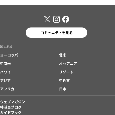
コミュニティを見る
国と地域
ヨーロッパ
北米
中南米
オセアニア
ハワイ
リゾート
アジア
中近東
アフリカ
日本
ウェブマガジン
特派員ブログ
ガイドブック