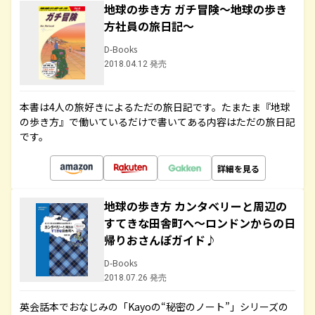
地球の歩き方 ガチ冒険～地球の歩き
方社員の旅日記～
D-Books
2018.04.12 発売
本書は4人の旅好きによるただの旅日記です。たまたま『地球
の歩き方』で働いているだけで書いてある内容はただの旅日記
です。
詳細を見る
地球の歩き方 カンタベリーと周辺の
すてきな田舎町へ～ロンドンからの日
帰りおさんぽガイド♪
D-Books
2018.07.26 発売
英会話本でおなじみの「Kayoの“秘密のノート”」シリーズの