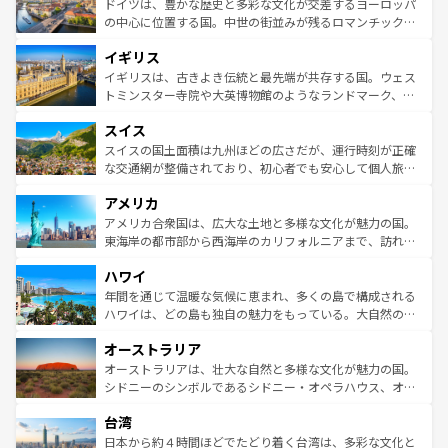
聖堂、美しいビーチ、そして豊かな自然が、訪れる者を心
ドイツは、豊かな歴史と多彩な文化が交差するヨーロッパ
ンテンツ一覧
を参照してほしい。
から魅了する。また、フランスは美食の国としても知ら
の中心に位置する国。中世の街並みが残るロマンチック街
れ、フランス料理はユネスコ無形文化遺産にも登録されて
道から、未来を先取りするようなモダンな都市まで多様な
イギリス
いる。シャンパンの発祥地であるランス、プロヴァンスの
顔を持つこの国は、どこを歩いても飽きることがない。ベ
香り高いラベンダー畑など、多彩な楽しみ方が可能だ。さ
ルリンの文化的活気、バイエルン州のアルプスの絶景、そ
イギリスは、古きよき伝統と最先端が共存する国。ウェス
らに、パリ以外の地域にも魅力が溢れており、どの街角に
してライン川沿いのワイン畑といった風景は必見。ビール
トミンスター寺院や大英博物館のようなランドマーク、歴
も豊かな歴史と文化が息づいている。パリ以外の個性あふ
とソーセージを味わいながら地元の人と過ごす楽しい時間
史ある大学都市、美しい丘陵地帯や牧歌的な風景など、エ
れる地方に足を運ぶとそれぞれで全く異なる文化を体験で
スイス
は、お酒好きな人にはぜひ体験してほしい。 なお、新着の
リアごとに異なる魅力がある。また、優雅なアフタヌーン
きるだろう。 なお、新着のフランス情報は
コンテンツ一覧
ドイツ情報は
コンテンツ一覧
を参照してほしい。
ティー、ビール好きにはたまらない英国パブ、サッカー観
スイスの国土面積は九州ほどの広さだが、運行時刻が正確
を参照してほしい。
戦など、本場だからこそできる体験も豊富。イギリスを旅
な交通網が整備されており、初心者でも安心して個人旅行
して楽しみつくそう。 なお、新着のイギリス情報は
コンテ
を楽しめる。日本同様に時刻表どおりの旅が可能だ。中世
アメリカ
ンツ一覧
を参照してほしい。
の建物がそのまま残る町や、スイスならではのユニークな
博物館もあり、アルプス観光だけでなく町歩きも満喫する
アメリカ合衆国は、広大な土地と多様な文化が魅力の国。
ことができる。国民の所得が高いため物価も高いが、旅行
東海岸の都市部から西海岸のカリフォルニアまで、訪れる
者向けの交通パス提供のサービスもあり、うまく活用すれ
場所ごとに異なる風景と体験が待っている。ニューヨーク
ハワイ
ば市内交通費無料で観光を楽しむこともできる。 なお、新
のような巨大都市は、観光、ショッピング、エンターテイ
着のスイス情報は
コンテンツ一覧
を参照してほしい。
ンメントが詰まった刺激的なスポットだ。一方、アメリカ
年間を通じて温暖な気候に恵まれ、多くの島で構成される
西部には大自然が広がり、グランドキャニオンやイエロー
ハワイは、どの島も独自の魅力をもっている。大自然の神
ストーン国立公園といった絶景が堪能できる。さらに、南
秘を感じたいなら、火山が生み出した壮大な景観を誇るハ
オーストラリア
部のニューオーリンズでは、音楽と美食が融合した独特の
ワイ島は見逃せない。また、定番の観光地といえばオアフ
文化が魅力。旅行者はアメリカの各地域で異なる魅力を楽
島だが、静かな自然を求めるならマウイ島やカウアイ島が
オーストラリアは、壮大な自然と多様な文化が魅力の国。
しみながら、その多様性と豊かな歴史を感じることができ
おすすめ。エメラルドグリーンに輝く海をはじめ、豊かな
シドニーのシンボルであるシドニー・オペラハウス、オー
るだろう。車でのロードトリップや列車の旅も、アメリカ
文化や歴史が息づいている。「アロハスピリット」と呼ば
ストラリア東海岸北部に広がる大サンゴ礁地帯グレートバ
ならではの贅沢な旅のスタイルだ。 なお、新着のアメリカ
台湾
れるおもてなしの心で訪れる人々を迎えてくれるハワイの
リアリーフや大陸中央部にそびえるウルル（エアーズロッ
情報は
コンテンツ一覧
を参照してほしい。
人々、おいしいローカルフードやハワイアンミュージッ
ク）、タスマニアの美しい原生林やケアンズの熱帯雨林な
日本から約４時間ほどでたどり着く台湾は、多彩な文化と