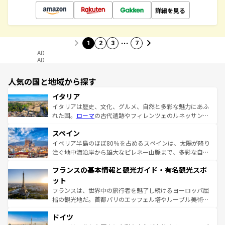
詳細を見る
…
1
2
3
7
AD
AD
人気の国と地域から探す
イタリア
イタリアは歴史、文化、グルメ、自然と多彩な魅力にあふ
れた国。
ローマ
の古代遺跡やフィレンツェのルネッサンス
美術、ヴェネツィアの運河など、歴史あるスポットはもち
スペイン
ろん、トスカーナの美しい田園風景やアマルフィ海岸の絶
景など、自然景観も見逃せない。観光の合間には、本場の
イベリア半島のほぼ80％を占めるスペインは、太陽が降り
ピザやパスタなど、絶品のイタリア料理を堪能することも
注ぐ地中海沿岸から雄大なピレネー山脈まで、多彩な自然
できる。朝目覚めてから夜眠るまで、すべての瞬間を楽し
と文化が詰まったヨーロッパ屈指の旅行先だ。多様な地域
フランスの基本情報と観光ガイド・有名観光スポ
ませてくれるイタリアで、忘れられない旅をしてみよう！
文化が根付くこの国では、情熱的なフラメンコ、熱気あふ
なお、新着のイタリア情報は
コンテンツ一覧
を参照してほ
れる闘牛、そして美味しいタパスが生活の一部となってい
ット
しい。
る。首都マドリードの洗練された雰囲気や、バルセロナの
フランスは、世界中の旅行者を魅了し続けるヨーロッパ屈
アートに溢れた街角から、地方では古代ローマ遺跡や中世
指の観光地だ。首都パリのエッフェル塔やルーブル美術館
の城塞都市、穏やかなビーチリゾートまで多彩な表情を見
といった象徴的なスポットから、田舎町の古風な美しさま
せる。地方によって風土や気候が異なるスペインはその個
ドイツ
で、幅広い魅力が詰まっている。華麗な宮殿、歴史的な大
性で訪れる人を魅了する。 なお、新着のスペイン情報は
コ