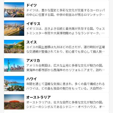
といった象徴的なスポットから、田舎町の古風な美しさま
せる。地方によって風土や気候が異なるスペインはその個
ドイツ
で、幅広い魅力が詰まっている。華麗な宮殿、歴史的な大
性で訪れる人を魅了する。 なお、新着のスペイン情報は
コ
聖堂、美しいビーチ、そして豊かな自然が、訪れる者を心
ドイツは、豊かな歴史と多彩な文化が交差するヨーロッパ
ンテンツ一覧
を参照してほしい。
から魅了する。また、フランスは美食の国としても知ら
の中心に位置する国。中世の街並みが残るロマンチック街
れ、フランス料理はユネスコ無形文化遺産にも登録されて
道から、未来を先取りするようなモダンな都市まで多様な
イギリス
いる。シャンパンの発祥地であるランス、プロヴァンスの
顔を持つこの国は、どこを歩いても飽きることがない。ベ
香り高いラベンダー畑など、多彩な楽しみ方が可能だ。さ
ルリンの文化的活気、バイエルン州のアルプスの絶景、そ
イギリスは、古きよき伝統と最先端が共存する国。ウェス
らに、パリ以外の地域にも魅力が溢れており、どの街角に
してライン川沿いのワイン畑といった風景は必見。ビール
トミンスター寺院や大英博物館のようなランドマーク、歴
も豊かな歴史と文化が息づいている。パリ以外の個性あふ
とソーセージを味わいながら地元の人と過ごす楽しい時間
史ある大学都市、美しい丘陵地帯や牧歌的な風景など、エ
れる地方に足を運ぶとそれぞれで全く異なる文化を体験で
スイス
は、お酒好きな人にはぜひ体験してほしい。 なお、新着の
リアごとに異なる魅力がある。また、優雅なアフタヌーン
きるだろう。 なお、新着のフランス情報は
コンテンツ一覧
ドイツ情報は
コンテンツ一覧
を参照してほしい。
ティー、ビール好きにはたまらない英国パブ、サッカー観
スイスの国土面積は九州ほどの広さだが、運行時刻が正確
を参照してほしい。
戦など、本場だからこそできる体験も豊富。イギリスを旅
な交通網が整備されており、初心者でも安心して個人旅行
して楽しみつくそう。 なお、新着のイギリス情報は
コンテ
を楽しめる。日本同様に時刻表どおりの旅が可能だ。中世
アメリカ
ンツ一覧
を参照してほしい。
の建物がそのまま残る町や、スイスならではのユニークな
博物館もあり、アルプス観光だけでなく町歩きも満喫する
アメリカ合衆国は、広大な土地と多様な文化が魅力の国。
ことができる。国民の所得が高いため物価も高いが、旅行
東海岸の都市部から西海岸のカリフォルニアまで、訪れる
者向けの交通パス提供のサービスもあり、うまく活用すれ
場所ごとに異なる風景と体験が待っている。ニューヨーク
ハワイ
ば市内交通費無料で観光を楽しむこともできる。 なお、新
のような巨大都市は、観光、ショッピング、エンターテイ
着のスイス情報は
コンテンツ一覧
を参照してほしい。
ンメントが詰まった刺激的なスポットだ。一方、アメリカ
年間を通じて温暖な気候に恵まれ、多くの島で構成される
西部には大自然が広がり、グランドキャニオンやイエロー
ハワイは、どの島も独自の魅力をもっている。大自然の神
ストーン国立公園といった絶景が堪能できる。さらに、南
秘を感じたいなら、火山が生み出した壮大な景観を誇るハ
オーストラリア
部のニューオーリンズでは、音楽と美食が融合した独特の
ワイ島は見逃せない。また、定番の観光地といえばオアフ
文化が魅力。旅行者はアメリカの各地域で異なる魅力を楽
島だが、静かな自然を求めるならマウイ島やカウアイ島が
オーストラリアは、壮大な自然と多様な文化が魅力の国。
しみながら、その多様性と豊かな歴史を感じることができ
おすすめ。エメラルドグリーンに輝く海をはじめ、豊かな
シドニーのシンボルであるシドニー・オペラハウス、オー
るだろう。車でのロードトリップや列車の旅も、アメリカ
文化や歴史が息づいている。「アロハスピリット」と呼ば
ストラリア東海岸北部に広がる大サンゴ礁地帯グレートバ