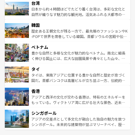
ならではの贅沢な旅のスタイルだ。 なお、新着のアメリカ
台湾
れるおもてなしの心で訪れる人々を迎えてくれるハワイの
リアリーフや大陸中央部にそびえるウルル（エアーズロッ
情報は
コンテンツ一覧
を参照してほしい。
人々、おいしいローカルフードやハワイアンミュージッ
ク）、タスマニアの美しい原生林やケアンズの熱帯雨林な
日本から約４時間ほどでたどり着く台湾は、多彩な文化と
ク、伝統的なフラダンスなど、すべてがハワイの魅力を彩
ど、見どころがたくさん。また、カフェやワイン、オージ
自然が織りなす魅力的な観光地。活気あふれる大都市の台
っている。訪れるたびに新しい発見と感動が待っているハ
ービーフなどの食文化も豊かで、美味しいものであふれて
北やノスタルジックな町並みが人気な九份（ジォウフェ
ワイを、存分に味わってほしい。 なお、新着のハワイ情報
韓国
いる。アクティビティも充実しており、サーフィンやダイ
ン）、静ひつな山岳地帯である台湾東部など、都市の喧騒
は
コンテンツ一覧
を参照してほしい。
ビング、ハイキングなど、アウトドア好きにはたまらな
と山間の静けさが共存しており、訪れる人に新しい発見と
歴史ある王朝文化が残る一方で、最先端のファッションやK
い。オーストラリアの多彩な魅力を存分に味わいつくそ
驚きをもたらしてくれる。また、奥深い台湾の食文化も魅
-POPで世界を席巻している韓国。首都ソウルの宮殿や伝統
う。 なお、新着のオーストラリア情報は
コンテンツ一覧
を
力で、夜市などの屋台グルメから高級料理、ヘルシーで美
家屋が並ぶエリアでは韓国の歴史と文化に浸ることがで
参照してほしい。
ベトナム
容にもいいと評判のスイーツなど、バラエティ豊かな料理
き、地方に足を延ばせば四季折々の自然美を楽しむことが
が味わえる。 なお、新着の台湾情報は
コンテンツ一覧
を参
できる。そして、キムチや焼肉、絶品のストリートフード
豊かな自然と多様な文化が魅力的なベトナム。南北に細長
照してほしい。
まで、さまざまな韓国料理が待っている。夜には、韓国な
く伸びる国土には、広大な田園風景や青々とした山々、世
らではのナイトライフも堪能できる。あたたかいホスピタ
界遺産に登録された壮大な自然景観が点在し、都市部では
タイ
リティに包まれながら、韓国の多彩な魅力を心ゆくまで味
急速な発展と共に伝統が息づく。ハノイの古い町並みやホ
わってみてほしい。 なお、新着の韓国情報は
コンテンツ一
ーチミン市のフランス統治時代の建物も、独特の雰囲気を
タイは、東南アジアに位置する豊かな自然と歴史が息づく
覧
を参照してほしい。
醸し出している。また、バラエティの豊かさとおいしさで
国だ。首都バンコクは高層ビルが立ち並ぶ一方、伝統的な
世界中の食通を魅了してやまないベトナム料理も魅力のひ
寺院や市場がいたるところに点在し、古きよき文化と現代
香港
とつ。フォーやバインミー、ベトナムコーヒーなどは、ぜ
の活気が交差している。北部ではチェンマイなどの山岳地
ひ現地で味わいたい。どの地域を訪れてもあたたかい人々
帯で自然と触れ合い、南部ではプーケットやクラビの美し
アジアと西洋の文化が交わる香港は、特有のエネルギーを
が旅行者を迎えてくれるので、きっと忘れられない旅にな
いビーチでリゾート気分を楽しむことができる。タイ料理
もっている。ヴィクトリア湾に広がる壮大な景色、近未来
るはずだ。 なお、新着のベトナム情報は
コンテンツ一覧
を
は世界的に有名で、屋台から高級レストランまで味覚を刺
的なアートスポット、そして歴史と現代が融合した町並
参照してほしい。
シンガポール
激する。気候は一年中温暖で、どの季節にも異なる楽しみ
み、どこを訪れても感動するはず。観光スポットが密集し
が待っている。親しみやすいタイの人々、仏教を中心とし
ており、効率よく見どころを回れるのも魅力。息をのむよ
アジアの交差点として多文化が融合した独自の魅力を放つ
た文化、そして多様な観光資源が、訪れる旅人を魅了し続
うな絶景から文化的な体験まで、香港を存分に楽しみ尽く
シンガポール。未来的な建築物が並ぶマリーナベイ、歴史
ける。 なお、新着のタイ情報は
コンテンツ一覧
を参照して
そう。 なお、新着の香港情報は
コンテンツ一覧
を参照して
と伝統を感じられるエスニックタウン、多数の緑豊かな公
ほしい。
ほしい。