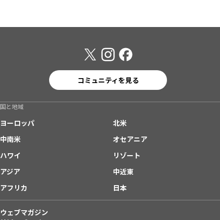
コミュニティを見る
国と地域
ヨーロッパ
北米
中南米
オセアニア
ハワイ
リゾート
アジア
中近東
アフリカ
日本
ウェブマガジン