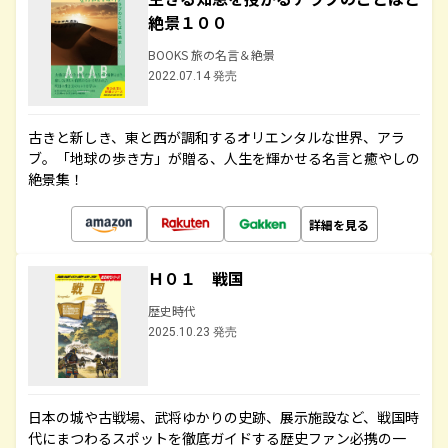
絶景１００
BOOKS 旅の名言＆絶景
2022.07.14 発売
古きと新しき、東と西が調和するオリエンタルな世界、アラ
ブ。「地球の歩き方」が贈る、人生を輝かせる名言と癒やしの
絶景集！
詳細を見る
Ｈ０１ 戦国
歴史時代
2025.10.23 発売
日本の城や古戦場、武将ゆかりの史跡、展示施設など、戦国時
代にまつわるスポットを徹底ガイドする歴史ファン必携の一