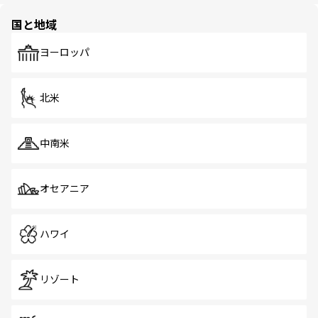
園や自然保護区など、自然が調和した近代的な景観と文化
の多様性あふれるカラフルな町は、どこを歩いても新しい
国と地域
発見がある。さらに、治安のよさや充実した公共交通機関
も、旅行者にとっては魅力的なポイント。グルメも豊富
で、ホーカーズは地元の風情を楽しめる外せないスポット
ヨーロッパ
だ。訪れる人を飽きさせないシンガポールで、多様な魅力
を体感しよう。 なお、新着のシンガポール情報は
コンテン
ツ一覧
を参照してほしい。
北米
中南米
オセアニア
ハワイ
リゾート