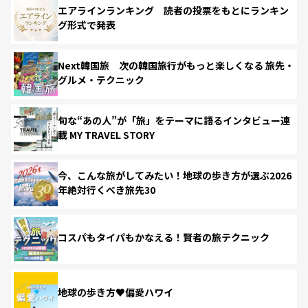
エアラインランキング 読者の投票をもとにランキン
グ形式で発表
Next韓国旅 次の韓国旅行がもっと楽しくなる 旅先・
グルメ・テクニック
旬な“あの人”が「旅」をテーマに語るインタビュー連
載 MY TRAVEL STORY
今、こんな旅がしてみたい！地球の歩き方が選ぶ2026
年絶対行くべき旅先30
コスパもタイパもかなえる！賢者の旅テクニック
地球の歩き方♥偏愛ハワイ