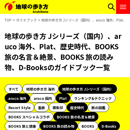
TOP
ガイドブック
地球の歩き方 Jシリーズ（国内）、aruco 海外、Plat、
地球の歩き方 Jシリーズ（国内）、ar
uco 海外、Plat、歴史時代、BOOKS
旅の名言＆絶景、BOOKS 旅の読み
物、D-Booksのガイドブック一覧
すべて
地球の歩き方 海外
地球の歩き方 Jシリーズ（国内）
aruco 海外
aruco 国内
Plat
ランキング&テクニック
Resort Style
島旅
御朱印
歴史時代
旅の図鑑
BOOKS スペシャルコラボ
BOOKS 旅の名言＆絶景
BOOKS 旅と健康
BOOKS 旅の読み物
BOOKS
D-Books