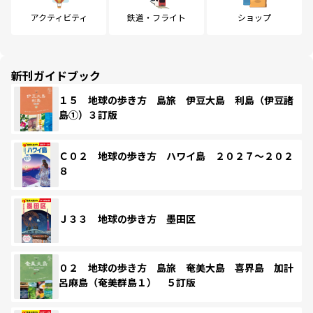
アクティビティ
鉄道・フライト
ショップ
新刊ガイドブック
１５ 地球の歩き方 島旅 伊豆大島 利島（伊豆諸
島①）３訂版
Ｃ０２ 地球の歩き方 ハワイ島 ２０２７～２０２
８
Ｊ３３ 地球の歩き方 墨田区
０２ 地球の歩き方 島旅 奄美大島 喜界島 加計
呂麻島（奄美群島１） ５訂版