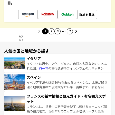
冊。
詳細を見る
…
1
2
3
7
AD
AD
人気の国と地域から探す
イタリア
イタリアは歴史、文化、グルメ、自然と多彩な魅力にあふ
れた国。
ローマ
の古代遺跡やフィレンツェのルネッサンス
美術、ヴェネツィアの運河など、歴史あるスポットはもち
スペイン
ろん、トスカーナの美しい田園風景やアマルフィ海岸の絶
景など、自然景観も見逃せない。観光の合間には、本場の
イベリア半島のほぼ80％を占めるスペインは、太陽が降り
ピザやパスタなど、絶品のイタリア料理を堪能することも
注ぐ地中海沿岸から雄大なピレネー山脈まで、多彩な自然
できる。朝目覚めてから夜眠るまで、すべての瞬間を楽し
と文化が詰まったヨーロッパ屈指の旅行先だ。多様な地域
フランスの基本情報と観光ガイド・有名観光スポ
ませてくれるイタリアで、忘れられない旅をしてみよう！
文化が根付くこの国では、情熱的なフラメンコ、熱気あふ
なお、新着のイタリア情報は
コンテンツ一覧
を参照してほ
れる闘牛、そして美味しいタパスが生活の一部となってい
ット
しい。
る。首都マドリードの洗練された雰囲気や、バルセロナの
フランスは、世界中の旅行者を魅了し続けるヨーロッパ屈
アートに溢れた街角から、地方では古代ローマ遺跡や中世
指の観光地だ。首都パリのエッフェル塔やルーブル美術館
の城塞都市、穏やかなビーチリゾートまで多彩な表情を見