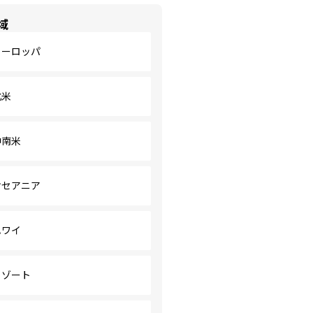
域
ヨーロッパ
北米
中南米
オセアニア
ハワイ
リゾート