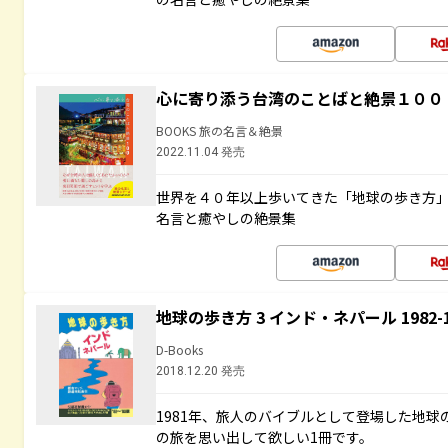
心に寄り添う台湾のことばと絶景１００
BOOKS 旅の名言＆絶景
2022.11.04 発売
世界を４０年以上歩いてきた「地球の歩き方
名言と癒やしの絶景集
地球の歩き方 3 インド・ネパール 1982
D-Books
2018.12.20 発売
1981年、旅人のバイブルとして登場した地
の旅を思い出して欲しい1冊です。