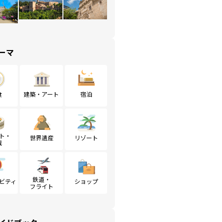
ーマ
食
建築・アート
宿泊
ト・
世界遺産
リゾート
戦
鉄道・
ビティ
ショップ
フライト