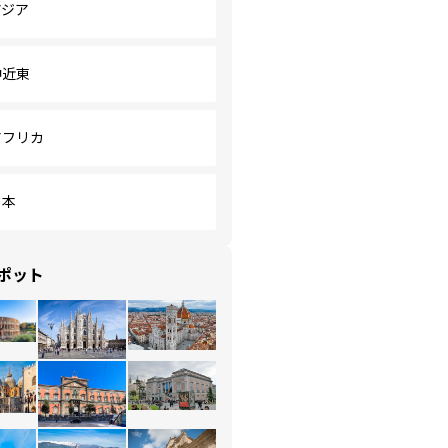
アジア
中近東
アフリカ
日本
ポット