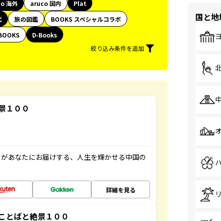
co 海外
aruco 国内
Plat
国と地
代
旅の図鑑
BOOKS スペシャルコラボ
BOOKS
D-Books
絞り込み条件を追加
景１００
」があなたにお届けする、人生を輝かせる中国の
詳細を見る
ことばと絶景１００