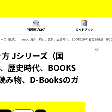
特派員ブログ
ガイドブック
ズ（国内）、aruco 海外、Plat、島旅、歴史時代、BOOKS 旅の名言＆絶景、BOO
AD
方 Jシリーズ（国
島旅、歴史時代、BOOKS
み物、D-Booksのガ