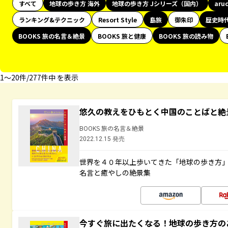
すべて
地球の歩き方 海外
地球の歩き方 Jシリーズ（国内）
aru
ランキング&テクニック
Resort Style
島旅
御朱印
歴史時
BOOKS 旅の名言＆絶景
BOOKS 旅と健康
BOOKS 旅の読み物
1〜20件/277件中 を表示
悠久の教えをひもとく中国のことばと絶
BOOKS 旅の名言＆絶景
2022.12.15 発売
世界を４０年以上歩いてきた「地球の歩き方
名言と癒やしの絶景集
今すぐ旅に出たくなる！地球の歩き方の