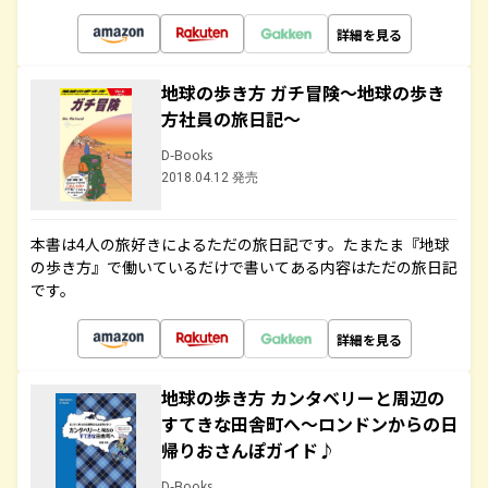
詳細を見る
地球の歩き方 ガチ冒険～地球の歩き
方社員の旅日記～
D-Books
2018.04.12 発売
本書は4人の旅好きによるただの旅日記です。たまたま『地球
の歩き方』で働いているだけで書いてある内容はただの旅日記
です。
詳細を見る
地球の歩き方 カンタベリーと周辺の
すてきな田舎町へ～ロンドンからの日
帰りおさんぽガイド♪
D-Books