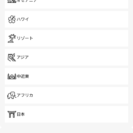
オセアニア
ハワイ
リゾート
アジア
中近東
アフリカ
日本