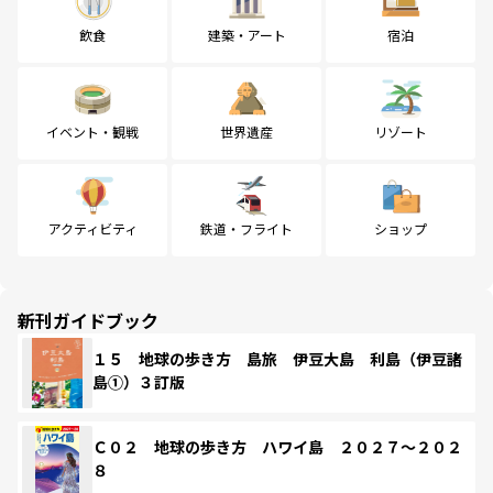
飲食
建築・アート
宿泊
イベント・観戦
世界遺産
リゾート
アクティビティ
鉄道・フライト
ショップ
新刊ガイドブック
１５ 地球の歩き方 島旅 伊豆大島 利島（伊豆諸
島①）３訂版
Ｃ０２ 地球の歩き方 ハワイ島 ２０２７～２０２
８