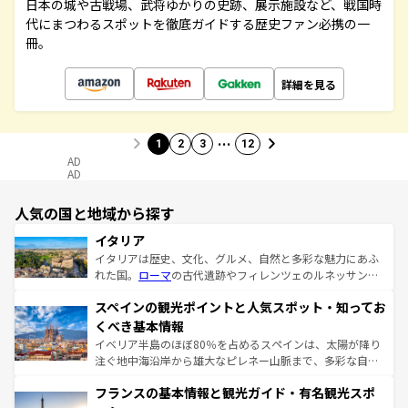
日本の城や古戦場、武将ゆかりの史跡、展示施設など、戦国時
代にまつわるスポットを徹底ガイドする歴史ファン必携の一
冊。
詳細を見る
…
1
2
3
12
AD
AD
人気の国と地域から探す
イタリア
イタリアは歴史、文化、グルメ、自然と多彩な魅力にあふ
れた国。
ローマ
の古代遺跡やフィレンツェのルネッサンス
美術、ヴェネツィアの運河など、歴史あるスポットはもち
スペインの観光ポイントと人気スポット・知ってお
ろん、トスカーナの美しい田園風景やアマルフィ海岸の絶
景など、自然景観も見逃せない。観光の合間には、本場の
くべき基本情報
ピザやパスタなど、絶品のイタリア料理を堪能することも
イベリア半島のほぼ80％を占めるスペインは、太陽が降り
できる。朝目覚めてから夜眠るまで、すべての瞬間を楽し
注ぐ地中海沿岸から雄大なピレネー山脈まで、多彩な自然
ませてくれるイタリアで、忘れられない旅をしてみよう！
と文化が詰まったヨーロッパ屈指の旅行先だ。多様な地域
なお、新着のイタリア情報は
コンテンツ一覧
を参照してほ
フランスの基本情報と観光ガイド・有名観光スポ
文化が根付くこの国では、情熱的なフラメンコ、熱気あふ
しい。