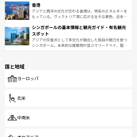
香港
とつ。フォーやバインミー、ベトナムコーヒーなどは、ぜ
の活気が交差している。北部ではチェンマイなどの山岳地
ひ現地で味わいたい。どの地域を訪れてもあたたかい人々
帯で自然と触れ合い、南部ではプーケットやクラビの美し
アジアと西洋の文化が交わる香港は、特有のエネルギーを
が旅行者を迎えてくれるので、きっと忘れられない旅にな
いビーチでリゾート気分を楽しむことができる。タイ料理
もっている。ヴィクトリア湾に広がる壮大な景色、近未来
るはずだ。 なお、新着のベトナム情報は
コンテンツ一覧
を
は世界的に有名で、屋台から高級レストランまで味覚を刺
的なアートスポット、そして歴史と現代が融合した町並
参照してほしい。
シンガポールの基本情報と観光ガイド・有名観光
激する。気候は一年中温暖で、どの季節にも異なる楽しみ
み、どこを訪れても感動するはず。観光スポットが密集し
が待っている。親しみやすいタイの人々、仏教を中心とし
ており、効率よく見どころを回れるのも魅力。息をのむよ
スポット
た文化、そして多様な観光資源が、訪れる旅人を魅了し続
うな絶景から文化的な体験まで、香港を存分に楽しみ尽く
アジアの交差点として多文化が融合した独自の魅力を放つ
ける。 なお、新着のタイ情報は
コンテンツ一覧
を参照して
そう。 なお、新着の香港情報は
コンテンツ一覧
を参照して
シンガポール。未来的な建築物が並ぶマリーナベイ、歴史
ほしい。
ほしい。
と伝統を感じられるエスニックタウン、多数の緑豊かな公
園や自然保護区など、自然が調和した近代的な景観と文化
の多様性あふれるカラフルな町は、どこを歩いても新しい
国と地域
発見がある。さらに、治安のよさや充実した公共交通機関
も、旅行者にとっては魅力的なポイント。グルメも豊富
で、ホーカーズは地元の風情を楽しめる外せないスポット
ヨーロッパ
だ。訪れる人を飽きさせないシンガポールで、多様な魅力
を体感しよう。 なお、新着のシンガポール情報は
コンテン
ツ一覧
を参照してほしい。
北米
中南米