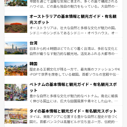
年間を通じて温暖な気候に恵まれ、多くの島で構成される
ストーン国立公園といった絶景が堪能できる。さらに、南
ハワイは、どの島も独自の魅力をもっている。大自然の神
部のニューオーリンズでは、音楽と美食が融合した独特の
秘を感じたいなら、火山が生み出した壮大な景観を誇るハ
文化が魅力。旅行者はアメリカの各地域で異なる魅力を楽
オーストラリアの基本情報と観光ガイド・有名観
ワイ島は見逃せない。また、定番の観光地といえばオアフ
しみながら、その多様性と豊かな歴史を感じることができ
島だが、静かな自然を求めるならマウイ島やカウアイ島が
光スポット
るだろう。車でのロードトリップや列車の旅も、アメリカ
おすすめ。エメラルドグリーンに輝く海をはじめ、豊かな
オーストラリアは、壮大な自然と多様な文化が魅力の国。
ならではの贅沢な旅のスタイルだ。 なお、新着のアメリカ
文化や歴史が息づいている。「アロハスピリット」と呼ば
シドニーのシンボルであるシドニー・オペラハウス、オー
情報は
コンテンツ一覧
を参照してほしい。
れるおもてなしの心で訪れる人々を迎えてくれるハワイの
ストラリア東海岸北部に広がる大サンゴ礁地帯グレートバ
人々、おいしいローカルフードやハワイアンミュージッ
台湾
リアリーフや大陸中央部にそびえるウルル（エアーズロッ
ク、伝統的なフラダンスなど、すべてがハワイの魅力を彩
ク）、タスマニアの美しい原生林やケアンズの熱帯雨林な
日本から約４時間ほどでたどり着く台湾は、多彩な文化と
っている。訪れるたびに新しい発見と感動が待っているハ
ど、見どころがたくさん。また、カフェやワイン、オージ
自然が織りなす魅力的な観光地。活気あふれる大都市の台
ワイを、存分に味わってほしい。 なお、新着のハワイ情報
ービーフなどの食文化も豊かで、美味しいものであふれて
北やノスタルジックな町並みが人気な九份（ジォウフェ
は
コンテンツ一覧
を参照してほしい。
韓国
いる。アクティビティも充実しており、サーフィンやダイ
ン）、静ひつな山岳地帯である台湾東部など、都市の喧騒
ビング、ハイキングなど、アウトドア好きにはたまらな
と山間の静けさが共存しており、訪れる人に新しい発見と
歴史ある王朝文化が残る一方で、最先端のファッションやK
い。オーストラリアの多彩な魅力を存分に味わいつくそ
驚きをもたらしてくれる。また、奥深い台湾の食文化も魅
-POPで世界を席巻している韓国。首都ソウルの宮殿や伝統
う。 なお、新着のオーストラリア情報は
コンテンツ一覧
を
力で、夜市などの屋台グルメから高級料理、ヘルシーで美
家屋が並ぶエリアでは韓国の歴史と文化に浸ることがで
参照してほしい。
ベトナムの基本情報と観光ガイド・有名観光スポ
容にもいいと評判のスイーツなど、バラエティ豊かな料理
き、地方に足を延ばせば四季折々の自然美を楽しむことが
が味わえる。 なお、新着の台湾情報は
コンテンツ一覧
を参
できる。そして、キムチや焼肉、絶品のストリートフード
ット
照してほしい。
まで、さまざまな韓国料理が待っている。夜には、韓国な
豊かな自然と多様な文化が魅力的なベトナム。南北に細長
らではのナイトライフも堪能できる。あたたかいホスピタ
く伸びる国土には、広大な田園風景や青々とした山々、世
リティに包まれながら、韓国の多彩な魅力を心ゆくまで味
界遺産に登録された壮大な自然景観が点在し、都市部では
わってみてほしい。 なお、新着の韓国情報は
コンテンツ一
タイの基本情報と観光ガイド・有名観光スポット
急速な発展と共に伝統が息づく。ハノイの古い町並みやホ
覧
を参照してほしい。
ーチミン市のフランス統治時代の建物も、独特の雰囲気を
タイは、東南アジアに位置する豊かな自然と歴史が息づく
醸し出している。また、バラエティの豊かさとおいしさで
国だ。首都バンコクは高層ビルが立ち並ぶ一方、伝統的な
世界中の食通を魅了してやまないベトナム料理も魅力のひ
寺院や市場がいたるところに点在し、古きよき文化と現代