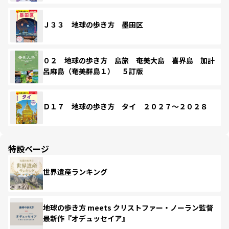
Ｊ３３ 地球の歩き方 墨田区
０２ 地球の歩き方 島旅 奄美大島 喜界島 加計
呂麻島（奄美群島１） ５訂版
Ｄ１７ 地球の歩き方 タイ ２０２７～２０２８
特設ページ
世界遺産ランキング
地球の歩き方 meets クリストファー・ノーラン監督
最新作『オデュッセイア』