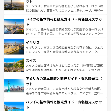
れる闘牛、そして美味しいタパスが生活の一部となってい
ット
る。首都マドリードの洗練された雰囲気や、バルセロナの
フランスは、世界中の旅行者を魅了し続けるヨーロッパ屈
アートに溢れた街角から、地方では古代ローマ遺跡や中世
指の観光地だ。首都パリのエッフェル塔やルーブル美術館
の城塞都市、穏やかなビーチリゾートまで多彩な表情を見
といった象徴的なスポットから、田舎町の古風な美しさま
せる。地方によって風土や気候が異なるスペインはその個
ドイツの基本情報と観光ガイド・有名観光スポッ
で、幅広い魅力が詰まっている。華麗な宮殿、歴史的な大
性で訪れる人を魅了する。 なお、新着のスペイン情報は
コ
聖堂、美しいビーチ、そして豊かな自然が、訪れる者を心
ト
ンテンツ一覧
を参照してほしい。
から魅了する。また、フランスは美食の国としても知ら
ドイツは、豊かな歴史と多彩な文化が交差するヨーロッパ
れ、フランス料理はユネスコ無形文化遺産にも登録されて
の中心に位置する国。中世の街並みが残るロマンチック街
いる。シャンパンの発祥地であるランス、プロヴァンスの
道から、未来を先取りするようなモダンな都市まで多様な
香り高いラベンダー畑など、多彩な楽しみ方が可能だ。さ
イギリス
顔を持つこの国は、どこを歩いても飽きることがない。ベ
らに、パリ以外の地域にも魅力が溢れており、どの街角に
ルリンの文化的活気、バイエルン州のアルプスの絶景、そ
イギリスは、古きよき伝統と最先端が共存する国。ウェス
も豊かな歴史と文化が息づいている。パリ以外の個性あふ
してライン川沿いのワイン畑といった風景は必見。ビール
トミンスター寺院や大英博物館のようなランドマーク、歴
れる地方に足を運ぶとそれぞれで全く異なる文化を体験で
とソーセージを味わいながら地元の人と過ごす楽しい時間
史ある大学都市、美しい丘陵地帯や牧歌的な風景など、エ
きるだろう。 なお、新着のフランス情報は
コンテンツ一覧
スイス
は、お酒好きな人にはぜひ体験してほしい。 なお、新着の
リアごとに異なる魅力がある。また、優雅なアフタヌーン
を参照してほしい。
ドイツ情報は
コンテンツ一覧
を参照してほしい。
ティー、ビール好きにはたまらない英国パブ、サッカー観
スイスの国土面積は九州ほどの広さだが、運行時刻が正確
戦など、本場だからこそできる体験も豊富。イギリスを旅
な交通網が整備されており、初心者でも安心して個人旅行
して楽しみつくそう。 なお、新着のイギリス情報は
コンテ
を楽しめる。日本同様に時刻表どおりの旅が可能だ。中世
アメリカの基本情報と観光ガイド・有名観光スポ
ンツ一覧
を参照してほしい。
の建物がそのまま残る町や、スイスならではのユニークな
博物館もあり、アルプス観光だけでなく町歩きも満喫する
ット
ことができる。国民の所得が高いため物価も高いが、旅行
アメリカ合衆国は、広大な土地と多様な文化が魅力の国。
者向けの交通パス提供のサービスもあり、うまく活用すれ
東海岸の都市部から西海岸のカリフォルニアまで、訪れる
ば市内交通費無料で観光を楽しむこともできる。 なお、新
場所ごとに異なる風景と体験が待っている。ニューヨーク
着のスイス情報は
コンテンツ一覧
を参照してほしい。
ハワイの基本情報と観光ガイド・有名観光スポッ
のような巨大都市は、観光、ショッピング、エンターテイ
ンメントが詰まった刺激的なスポットだ。一方、アメリカ
ト
西部には大自然が広がり、グランドキャニオンやイエロー