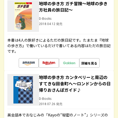
地球の歩き方 ガチ冒険～地球の歩き
方社員の旅日記～
D-Books
2018.04.12 発売
本書は4人の旅好きによるただの旅日記です。たまたま『地球
の歩き方』で働いているだけで書いてある内容はただの旅日記
です。
詳細を見る
地球の歩き方 カンタベリーと周辺の
すてきな田舎町へ～ロンドンからの日
帰りおさんぽガイド♪
D-Books
2018.07.26 発売
英会話本でおなじみの「Kayoの“秘密のノート”」シリーズの