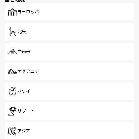
発見がある。さらに、治安のよさや充実した公共交通機関
も、旅行者にとっては魅力的なポイント。グルメも豊富
で、ホーカーズは地元の風情を楽しめる外せないスポット
ヨーロッパ
だ。訪れる人を飽きさせないシンガポールで、多様な魅力
を体感しよう。 なお、新着のシンガポール情報は
コンテン
ツ一覧
を参照してほしい。
北米
中南米
オセアニア
ハワイ
リゾート
アジア