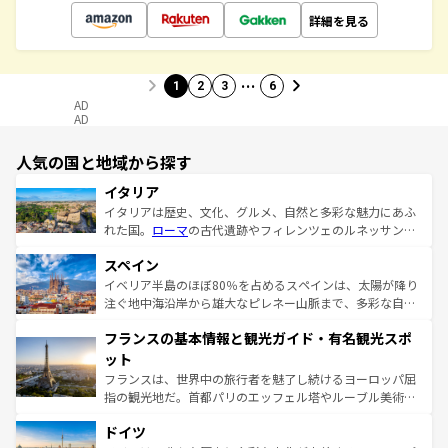
詳細を見る
…
1
2
3
6
AD
AD
人気の国と地域から探す
イタリア
イタリアは歴史、文化、グルメ、自然と多彩な魅力にあふ
れた国。
ローマ
の古代遺跡やフィレンツェのルネッサンス
美術、ヴェネツィアの運河など、歴史あるスポットはもち
スペイン
ろん、トスカーナの美しい田園風景やアマルフィ海岸の絶
景など、自然景観も見逃せない。観光の合間には、本場の
イベリア半島のほぼ80％を占めるスペインは、太陽が降り
ピザやパスタなど、絶品のイタリア料理を堪能することも
注ぐ地中海沿岸から雄大なピレネー山脈まで、多彩な自然
できる。朝目覚めてから夜眠るまで、すべての瞬間を楽し
と文化が詰まったヨーロッパ屈指の旅行先だ。多様な地域
フランスの基本情報と観光ガイド・有名観光スポ
ませてくれるイタリアで、忘れられない旅をしてみよう！
文化が根付くこの国では、情熱的なフラメンコ、熱気あふ
なお、新着のイタリア情報は
コンテンツ一覧
を参照してほ
れる闘牛、そして美味しいタパスが生活の一部となってい
ット
しい。
る。首都マドリードの洗練された雰囲気や、バルセロナの
フランスは、世界中の旅行者を魅了し続けるヨーロッパ屈
アートに溢れた街角から、地方では古代ローマ遺跡や中世
指の観光地だ。首都パリのエッフェル塔やルーブル美術館
の城塞都市、穏やかなビーチリゾートまで多彩な表情を見
といった象徴的なスポットから、田舎町の古風な美しさま
せる。地方によって風土や気候が異なるスペインはその個
ドイツ
で、幅広い魅力が詰まっている。華麗な宮殿、歴史的な大
性で訪れる人を魅了する。 なお、新着のスペイン情報は
コ