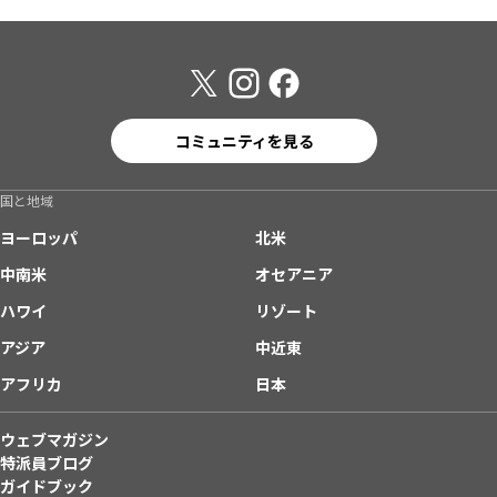
コミュニティを見る
国と地域
ヨーロッパ
北米
中南米
オセアニア
ハワイ
リゾート
アジア
中近東
アフリカ
日本
ウェブマガジン
特派員ブログ
ガイドブック