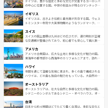
聖堂、美しいビーチ、そして豊かな自然が、訪れる者を心
ドイツは、豊かな歴史と多彩な文化が交差するヨーロッパ
ンテンツ一覧
を参照してほしい。
から魅了する。また、フランスは美食の国としても知ら
の中心に位置する国。中世の街並みが残るロマンチック街
れ、フランス料理はユネスコ無形文化遺産にも登録されて
道から、未来を先取りするようなモダンな都市まで多様な
イギリス
いる。シャンパンの発祥地であるランス、プロヴァンスの
顔を持つこの国は、どこを歩いても飽きることがない。ベ
香り高いラベンダー畑など、多彩な楽しみ方が可能だ。さ
ルリンの文化的活気、バイエルン州のアルプスの絶景、そ
イギリスは、古きよき伝統と最先端が共存する国。ウェス
らに、パリ以外の地域にも魅力が溢れており、どの街角に
してライン川沿いのワイン畑といった風景は必見。ビール
トミンスター寺院や大英博物館のようなランドマーク、歴
も豊かな歴史と文化が息づいている。パリ以外の個性あふ
とソーセージを味わいながら地元の人と過ごす楽しい時間
史ある大学都市、美しい丘陵地帯や牧歌的な風景など、エ
れる地方に足を運ぶとそれぞれで全く異なる文化を体験で
スイス
は、お酒好きな人にはぜひ体験してほしい。 なお、新着の
リアごとに異なる魅力がある。また、優雅なアフタヌーン
きるだろう。 なお、新着のフランス情報は
コンテンツ一覧
ドイツ情報は
コンテンツ一覧
を参照してほしい。
ティー、ビール好きにはたまらない英国パブ、サッカー観
スイスの国土面積は九州ほどの広さだが、運行時刻が正確
を参照してほしい。
戦など、本場だからこそできる体験も豊富。イギリスを旅
な交通網が整備されており、初心者でも安心して個人旅行
して楽しみつくそう。 なお、新着のイギリス情報は
コンテ
を楽しめる。日本同様に時刻表どおりの旅が可能だ。中世
アメリカ
ンツ一覧
を参照してほしい。
の建物がそのまま残る町や、スイスならではのユニークな
博物館もあり、アルプス観光だけでなく町歩きも満喫する
アメリカ合衆国は、広大な土地と多様な文化が魅力の国。
ことができる。国民の所得が高いため物価も高いが、旅行
東海岸の都市部から西海岸のカリフォルニアまで、訪れる
者向けの交通パス提供のサービスもあり、うまく活用すれ
場所ごとに異なる風景と体験が待っている。ニューヨーク
ハワイ
ば市内交通費無料で観光を楽しむこともできる。 なお、新
のような巨大都市は、観光、ショッピング、エンターテイ
着のスイス情報は
コンテンツ一覧
を参照してほしい。
ンメントが詰まった刺激的なスポットだ。一方、アメリカ
年間を通じて温暖な気候に恵まれ、多くの島で構成される
西部には大自然が広がり、グランドキャニオンやイエロー
ハワイは、どの島も独自の魅力をもっている。大自然の神
ストーン国立公園といった絶景が堪能できる。さらに、南
秘を感じたいなら、火山が生み出した壮大な景観を誇るハ
オーストラリア
部のニューオーリンズでは、音楽と美食が融合した独特の
ワイ島は見逃せない。また、定番の観光地といえばオアフ
文化が魅力。旅行者はアメリカの各地域で異なる魅力を楽
島だが、静かな自然を求めるならマウイ島やカウアイ島が
オーストラリアは、壮大な自然と多様な文化が魅力の国。
しみながら、その多様性と豊かな歴史を感じることができ
おすすめ。エメラルドグリーンに輝く海をはじめ、豊かな
シドニーのシンボルであるシドニー・オペラハウス、オー
るだろう。車でのロードトリップや列車の旅も、アメリカ
文化や歴史が息づいている。「アロハスピリット」と呼ば
ストラリア東海岸北部に広がる大サンゴ礁地帯グレートバ
ならではの贅沢な旅のスタイルだ。 なお、新着のアメリカ
台湾
れるおもてなしの心で訪れる人々を迎えてくれるハワイの
リアリーフや大陸中央部にそびえるウルル（エアーズロッ
情報は
コンテンツ一覧
を参照してほしい。
人々、おいしいローカルフードやハワイアンミュージッ
ク）、タスマニアの美しい原生林やケアンズの熱帯雨林な
日本から約４時間ほどでたどり着く台湾は、多彩な文化と