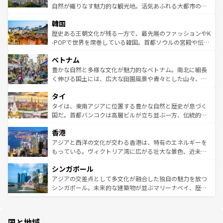
ク、伝統的なフラダンスなど、すべてがハワイの魅力を彩
ど、見どころがたくさん。また、カフェやワイン、オージ
自然が織りなす魅力的な観光地。活気あふれる大都市の台
っている。訪れるたびに新しい発見と感動が待っているハ
ービーフなどの食文化も豊かで、美味しいものであふれて
北やノスタルジックな町並みが人気な九份（ジォウフェ
ワイを、存分に味わってほしい。 なお、新着のハワイ情報
韓国
いる。アクティビティも充実しており、サーフィンやダイ
ン）、静ひつな山岳地帯である台湾東部など、都市の喧騒
は
コンテンツ一覧
を参照してほしい。
ビング、ハイキングなど、アウトドア好きにはたまらな
と山間の静けさが共存しており、訪れる人に新しい発見と
歴史ある王朝文化が残る一方で、最先端のファッションやK
い。オーストラリアの多彩な魅力を存分に味わいつくそ
驚きをもたらしてくれる。また、奥深い台湾の食文化も魅
-POPで世界を席巻している韓国。首都ソウルの宮殿や伝統
う。 なお、新着のオーストラリア情報は
コンテンツ一覧
を
力で、夜市などの屋台グルメから高級料理、ヘルシーで美
家屋が並ぶエリアでは韓国の歴史と文化に浸ることがで
参照してほしい。
ベトナム
容にもいいと評判のスイーツなど、バラエティ豊かな料理
き、地方に足を延ばせば四季折々の自然美を楽しむことが
が味わえる。 なお、新着の台湾情報は
コンテンツ一覧
を参
できる。そして、キムチや焼肉、絶品のストリートフード
豊かな自然と多様な文化が魅力的なベトナム。南北に細長
照してほしい。
まで、さまざまな韓国料理が待っている。夜には、韓国な
く伸びる国土には、広大な田園風景や青々とした山々、世
らではのナイトライフも堪能できる。あたたかいホスピタ
界遺産に登録された壮大な自然景観が点在し、都市部では
タイ
リティに包まれながら、韓国の多彩な魅力を心ゆくまで味
急速な発展と共に伝統が息づく。ハノイの古い町並みやホ
わってみてほしい。 なお、新着の韓国情報は
コンテンツ一
ーチミン市のフランス統治時代の建物も、独特の雰囲気を
タイは、東南アジアに位置する豊かな自然と歴史が息づく
覧
を参照してほしい。
醸し出している。また、バラエティの豊かさとおいしさで
国だ。首都バンコクは高層ビルが立ち並ぶ一方、伝統的な
世界中の食通を魅了してやまないベトナム料理も魅力のひ
寺院や市場がいたるところに点在し、古きよき文化と現代
香港
とつ。フォーやバインミー、ベトナムコーヒーなどは、ぜ
の活気が交差している。北部ではチェンマイなどの山岳地
ひ現地で味わいたい。どの地域を訪れてもあたたかい人々
帯で自然と触れ合い、南部ではプーケットやクラビの美し
アジアと西洋の文化が交わる香港は、特有のエネルギーを
が旅行者を迎えてくれるので、きっと忘れられない旅にな
いビーチでリゾート気分を楽しむことができる。タイ料理
もっている。ヴィクトリア湾に広がる壮大な景色、近未来
るはずだ。 なお、新着のベトナム情報は
コンテンツ一覧
を
は世界的に有名で、屋台から高級レストランまで味覚を刺
的なアートスポット、そして歴史と現代が融合した町並
参照してほしい。
シンガポール
激する。気候は一年中温暖で、どの季節にも異なる楽しみ
み、どこを訪れても感動するはず。観光スポットが密集し
が待っている。親しみやすいタイの人々、仏教を中心とし
ており、効率よく見どころを回れるのも魅力。息をのむよ
アジアの交差点として多文化が融合した独自の魅力を放つ
た文化、そして多様な観光資源が、訪れる旅人を魅了し続
うな絶景から文化的な体験まで、香港を存分に楽しみ尽く
シンガポール。未来的な建築物が並ぶマリーナベイ、歴史
ける。 なお、新着のタイ情報は
コンテンツ一覧
を参照して
そう。 なお、新着の香港情報は
コンテンツ一覧
を参照して
と伝統を感じられるエスニックタウン、多数の緑豊かな公
ほしい。
ほしい。
園や自然保護区など、自然が調和した近代的な景観と文化
の多様性あふれるカラフルな町は、どこを歩いても新しい
国と地域