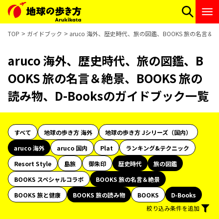
TOP
ガイドブック
aruco 海外、歴史時代、旅の図鑑、BOOKS 旅の名言＆絶
aruco 海外、歴史時代、旅の図鑑、B
OOKS 旅の名言＆絶景、BOOKS 旅の
読み物、D-Booksのガイドブック一覧
すべて
地球の歩き方 海外
地球の歩き方 Jシリーズ（国内）
aruco 海外
aruco 国内
Plat
ランキング&テクニック
Resort Style
島旅
御朱印
歴史時代
旅の図鑑
BOOKS スペシャルコラボ
BOOKS 旅の名言＆絶景
BOOKS 旅と健康
BOOKS 旅の読み物
BOOKS
D-Books
絞り込み条件を追加