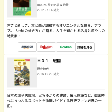
BOOKS 旅の名言＆絶景
2022.07.14 発売
古きと新しき、東と西が調和するオリエンタルな世界、アラ
ブ。「地球の歩き方」が贈る、人生を輝かせる名言と癒やしの
絶景集！
詳細を見る
Ｈ０１ 戦国
歴史時代
2025.10.23 発売
日本の城や古戦場、武将ゆかりの史跡、展示施設など、戦国時
代にまつわるスポットを徹底ガイドする歴史ファン必携の一
冊。