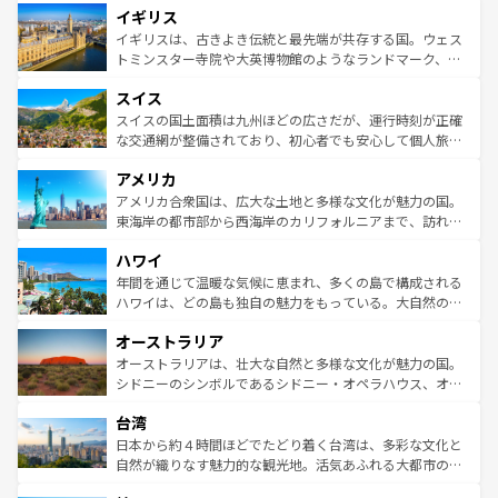
イギリス
いる。シャンパンの発祥地であるランス、プロヴァンスの
顔を持つこの国は、どこを歩いても飽きることがない。ベ
香り高いラベンダー畑など、多彩な楽しみ方が可能だ。さ
ルリンの文化的活気、バイエルン州のアルプスの絶景、そ
イギリスは、古きよき伝統と最先端が共存する国。ウェス
らに、パリ以外の地域にも魅力が溢れており、どの街角に
してライン川沿いのワイン畑といった風景は必見。ビール
トミンスター寺院や大英博物館のようなランドマーク、歴
も豊かな歴史と文化が息づいている。パリ以外の個性あふ
とソーセージを味わいながら地元の人と過ごす楽しい時間
史ある大学都市、美しい丘陵地帯や牧歌的な風景など、エ
れる地方に足を運ぶとそれぞれで全く異なる文化を体験で
スイス
は、お酒好きな人にはぜひ体験してほしい。 なお、新着の
リアごとに異なる魅力がある。また、優雅なアフタヌーン
きるだろう。 なお、新着のフランス情報は
コンテンツ一覧
ドイツ情報は
コンテンツ一覧
を参照してほしい。
ティー、ビール好きにはたまらない英国パブ、サッカー観
スイスの国土面積は九州ほどの広さだが、運行時刻が正確
を参照してほしい。
戦など、本場だからこそできる体験も豊富。イギリスを旅
な交通網が整備されており、初心者でも安心して個人旅行
して楽しみつくそう。 なお、新着のイギリス情報は
コンテ
を楽しめる。日本同様に時刻表どおりの旅が可能だ。中世
アメリカ
ンツ一覧
を参照してほしい。
の建物がそのまま残る町や、スイスならではのユニークな
博物館もあり、アルプス観光だけでなく町歩きも満喫する
アメリカ合衆国は、広大な土地と多様な文化が魅力の国。
ことができる。国民の所得が高いため物価も高いが、旅行
東海岸の都市部から西海岸のカリフォルニアまで、訪れる
者向けの交通パス提供のサービスもあり、うまく活用すれ
場所ごとに異なる風景と体験が待っている。ニューヨーク
ハワイ
ば市内交通費無料で観光を楽しむこともできる。 なお、新
のような巨大都市は、観光、ショッピング、エンターテイ
着のスイス情報は
コンテンツ一覧
を参照してほしい。
ンメントが詰まった刺激的なスポットだ。一方、アメリカ
年間を通じて温暖な気候に恵まれ、多くの島で構成される
西部には大自然が広がり、グランドキャニオンやイエロー
ハワイは、どの島も独自の魅力をもっている。大自然の神
ストーン国立公園といった絶景が堪能できる。さらに、南
秘を感じたいなら、火山が生み出した壮大な景観を誇るハ
オーストラリア
部のニューオーリンズでは、音楽と美食が融合した独特の
ワイ島は見逃せない。また、定番の観光地といえばオアフ
文化が魅力。旅行者はアメリカの各地域で異なる魅力を楽
島だが、静かな自然を求めるならマウイ島やカウアイ島が
オーストラリアは、壮大な自然と多様な文化が魅力の国。
しみながら、その多様性と豊かな歴史を感じることができ
おすすめ。エメラルドグリーンに輝く海をはじめ、豊かな
シドニーのシンボルであるシドニー・オペラハウス、オー
るだろう。車でのロードトリップや列車の旅も、アメリカ
文化や歴史が息づいている。「アロハスピリット」と呼ば
ストラリア東海岸北部に広がる大サンゴ礁地帯グレートバ
ならではの贅沢な旅のスタイルだ。 なお、新着のアメリカ
台湾
れるおもてなしの心で訪れる人々を迎えてくれるハワイの
リアリーフや大陸中央部にそびえるウルル（エアーズロッ
情報は
コンテンツ一覧
を参照してほしい。
人々、おいしいローカルフードやハワイアンミュージッ
ク）、タスマニアの美しい原生林やケアンズの熱帯雨林な
日本から約４時間ほどでたどり着く台湾は、多彩な文化と
ク、伝統的なフラダンスなど、すべてがハワイの魅力を彩
ど、見どころがたくさん。また、カフェやワイン、オージ
自然が織りなす魅力的な観光地。活気あふれる大都市の台
っている。訪れるたびに新しい発見と感動が待っているハ
ービーフなどの食文化も豊かで、美味しいものであふれて
北やノスタルジックな町並みが人気な九份（ジォウフェ