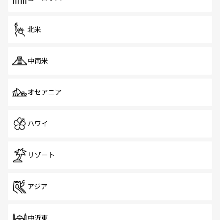
だ。訪れる人を飽きさせないシンガポールで、多様な魅力
を体感しよう。 なお、新着のシンガポール情報は
コンテン
ツ一覧
を参照してほしい。
北米
中南米
オセアニア
ハワイ
リゾート
アジア
中近東