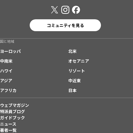
コミュニティを見る
国と地域
ヨーロッパ
北米
中南米
オセアニア
ハワイ
リゾート
アジア
中近東
アフリカ
日本
ウェブマガジン
特派員ブログ
ガイドブック
ニュース
著者一覧