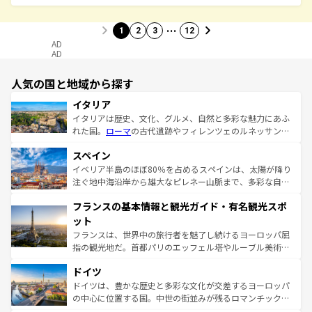
…
1
2
3
12
AD
AD
人気の国と地域から探す
イタリア
イタリアは歴史、文化、グルメ、自然と多彩な魅力にあふ
れた国。
ローマ
の古代遺跡やフィレンツェのルネッサンス
美術、ヴェネツィアの運河など、歴史あるスポットはもち
スペイン
ろん、トスカーナの美しい田園風景やアマルフィ海岸の絶
景など、自然景観も見逃せない。観光の合間には、本場の
イベリア半島のほぼ80％を占めるスペインは、太陽が降り
ピザやパスタなど、絶品のイタリア料理を堪能することも
注ぐ地中海沿岸から雄大なピレネー山脈まで、多彩な自然
できる。朝目覚めてから夜眠るまで、すべての瞬間を楽し
と文化が詰まったヨーロッパ屈指の旅行先だ。多様な地域
フランスの基本情報と観光ガイド・有名観光スポ
ませてくれるイタリアで、忘れられない旅をしてみよう！
文化が根付くこの国では、情熱的なフラメンコ、熱気あふ
なお、新着のイタリア情報は
コンテンツ一覧
を参照してほ
れる闘牛、そして美味しいタパスが生活の一部となってい
ット
しい。
る。首都マドリードの洗練された雰囲気や、バルセロナの
フランスは、世界中の旅行者を魅了し続けるヨーロッパ屈
アートに溢れた街角から、地方では古代ローマ遺跡や中世
指の観光地だ。首都パリのエッフェル塔やルーブル美術館
の城塞都市、穏やかなビーチリゾートまで多彩な表情を見
といった象徴的なスポットから、田舎町の古風な美しさま
せる。地方によって風土や気候が異なるスペインはその個
ドイツ
で、幅広い魅力が詰まっている。華麗な宮殿、歴史的な大
性で訪れる人を魅了する。 なお、新着のスペイン情報は
コ
聖堂、美しいビーチ、そして豊かな自然が、訪れる者を心
ドイツは、豊かな歴史と多彩な文化が交差するヨーロッパ
ンテンツ一覧
を参照してほしい。
から魅了する。また、フランスは美食の国としても知ら
の中心に位置する国。中世の街並みが残るロマンチック街
れ、フランス料理はユネスコ無形文化遺産にも登録されて
道から、未来を先取りするようなモダンな都市まで多様な