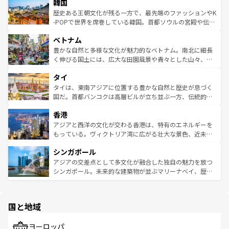
ワイを、存分に味わってほしい。 なお、新着のハワイ情報
韓国
いる。アクティビティも充実しており、サーフィンやダイ
ン）、静ひつな山岳地帯である台湾東部など、都市の喧騒
は
コンテンツ一覧
を参照してほしい。
ビング、ハイキングなど、アウトドア好きにはたまらな
と山間の静けさが共存しており、訪れる人に新しい発見と
歴史ある王朝文化が残る一方で、最先端のファッションやK
い。オーストラリアの多彩な魅力を存分に味わいつくそ
驚きをもたらしてくれる。また、奥深い台湾の食文化も魅
-POPで世界を席巻している韓国。首都ソウルの宮殿や伝統
う。 なお、新着のオーストラリア情報は
コンテンツ一覧
を
力で、夜市などの屋台グルメから高級料理、ヘルシーで美
家屋が並ぶエリアでは韓国の歴史と文化に浸ることがで
参照してほしい。
ベトナム
容にもいいと評判のスイーツなど、バラエティ豊かな料理
き、地方に足を延ばせば四季折々の自然美を楽しむことが
が味わえる。 なお、新着の台湾情報は
コンテンツ一覧
を参
できる。そして、キムチや焼肉、絶品のストリートフード
豊かな自然と多様な文化が魅力的なベトナム。南北に細長
照してほしい。
まで、さまざまな韓国料理が待っている。夜には、韓国な
く伸びる国土には、広大な田園風景や青々とした山々、世
らではのナイトライフも堪能できる。あたたかいホスピタ
界遺産に登録された壮大な自然景観が点在し、都市部では
タイ
リティに包まれながら、韓国の多彩な魅力を心ゆくまで味
急速な発展と共に伝統が息づく。ハノイの古い町並みやホ
わってみてほしい。 なお、新着の韓国情報は
コンテンツ一
ーチミン市のフランス統治時代の建物も、独特の雰囲気を
タイは、東南アジアに位置する豊かな自然と歴史が息づく
覧
を参照してほしい。
醸し出している。また、バラエティの豊かさとおいしさで
国だ。首都バンコクは高層ビルが立ち並ぶ一方、伝統的な
世界中の食通を魅了してやまないベトナム料理も魅力のひ
寺院や市場がいたるところに点在し、古きよき文化と現代
香港
とつ。フォーやバインミー、ベトナムコーヒーなどは、ぜ
の活気が交差している。北部ではチェンマイなどの山岳地
ひ現地で味わいたい。どの地域を訪れてもあたたかい人々
帯で自然と触れ合い、南部ではプーケットやクラビの美し
アジアと西洋の文化が交わる香港は、特有のエネルギーを
が旅行者を迎えてくれるので、きっと忘れられない旅にな
いビーチでリゾート気分を楽しむことができる。タイ料理
もっている。ヴィクトリア湾に広がる壮大な景色、近未来
るはずだ。 なお、新着のベトナム情報は
コンテンツ一覧
を
は世界的に有名で、屋台から高級レストランまで味覚を刺
的なアートスポット、そして歴史と現代が融合した町並
参照してほしい。
シンガポール
激する。気候は一年中温暖で、どの季節にも異なる楽しみ
み、どこを訪れても感動するはず。観光スポットが密集し
が待っている。親しみやすいタイの人々、仏教を中心とし
ており、効率よく見どころを回れるのも魅力。息をのむよ
アジアの交差点として多文化が融合した独自の魅力を放つ
た文化、そして多様な観光資源が、訪れる旅人を魅了し続
うな絶景から文化的な体験まで、香港を存分に楽しみ尽く
シンガポール。未来的な建築物が並ぶマリーナベイ、歴史
ける。 なお、新着のタイ情報は
コンテンツ一覧
を参照して
そう。 なお、新着の香港情報は
コンテンツ一覧
を参照して
と伝統を感じられるエスニックタウン、多数の緑豊かな公
ほしい。
ほしい。
園や自然保護区など、自然が調和した近代的な景観と文化
の多様性あふれるカラフルな町は、どこを歩いても新しい
国と地域
発見がある。さらに、治安のよさや充実した公共交通機関
も、旅行者にとっては魅力的なポイント。グルメも豊富
で、ホーカーズは地元の風情を楽しめる外せないスポット
ヨーロッパ