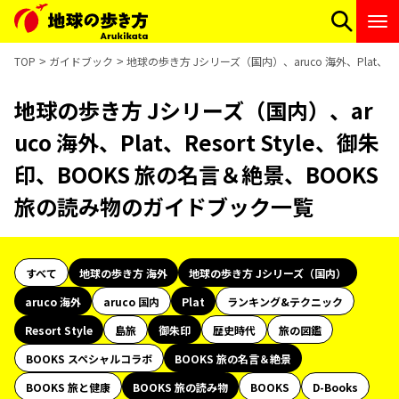
TOP
ガイドブック
地球の歩き方 Jシリーズ（国内）、aruco 海外、Plat、R
地球の歩き方 Jシリーズ（国内）、ar
uco 海外、Plat、Resort Style、御朱
印、BOOKS 旅の名言＆絶景、BOOKS
旅の読み物のガイドブック一覧
すべて
地球の歩き方 海外
地球の歩き方 Jシリーズ（国内）
aruco 海外
aruco 国内
Plat
ランキング&テクニック
Resort Style
島旅
御朱印
歴史時代
旅の図鑑
BOOKS スペシャルコラボ
BOOKS 旅の名言＆絶景
BOOKS 旅と健康
BOOKS 旅の読み物
BOOKS
D-Books