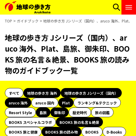
TOP
ガイドブック
地球の歩き方 Jシリーズ（国内）、aruco 海外、Plat
地球の歩き方 Jシリーズ（国内）、ar
uco 海外、Plat、島旅、御朱印、BOO
KS 旅の名言＆絶景、BOOKS 旅の読み
物のガイドブック一覧
すべて
地球の歩き方 海外
地球の歩き方 Jシリーズ（国内）
aruco 海外
aruco 国内
Plat
ランキング&テクニック
Resort Style
島旅
御朱印
歴史時代
旅の図鑑
BOOKS スペシャルコラボ
BOOKS 旅の名言＆絶景
BOOKS 旅と健康
BOOKS 旅の読み物
BOOKS
D-Books