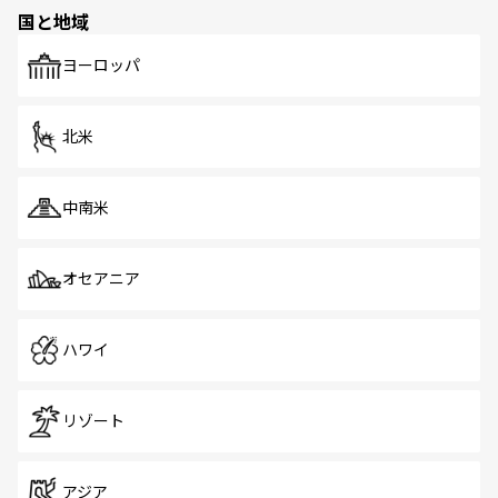
の多様性あふれるカラフルな町は、どこを歩いても新しい
国と地域
発見がある。さらに、治安のよさや充実した公共交通機関
も、旅行者にとっては魅力的なポイント。グルメも豊富
で、ホーカーズは地元の風情を楽しめる外せないスポット
ヨーロッパ
だ。訪れる人を飽きさせないシンガポールで、多様な魅力
を体感しよう。 なお、新着のシンガポール情報は
コンテン
ツ一覧
を参照してほしい。
北米
中南米
オセアニア
ハワイ
リゾート
アジア