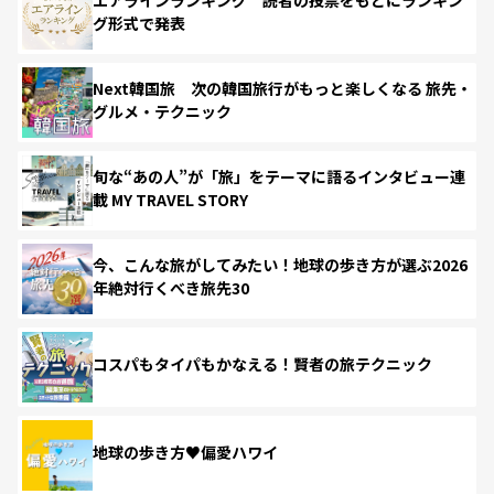
グ形式で発表
Next韓国旅 次の韓国旅行がもっと楽しくなる 旅先・
グルメ・テクニック
旬な“あの人”が「旅」をテーマに語るインタビュー連
載 MY TRAVEL STORY
今、こんな旅がしてみたい！地球の歩き方が選ぶ2026
年絶対行くべき旅先30
コスパもタイパもかなえる！賢者の旅テクニック
地球の歩き方♥偏愛ハワイ