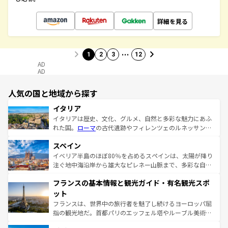
詳細を見る
…
1
2
3
12
AD
AD
人気の国と地域から探す
イタリア
イタリアは歴史、文化、グルメ、自然と多彩な魅力にあふ
れた国。
ローマ
の古代遺跡やフィレンツェのルネッサンス
美術、ヴェネツィアの運河など、歴史あるスポットはもち
スペイン
ろん、トスカーナの美しい田園風景やアマルフィ海岸の絶
景など、自然景観も見逃せない。観光の合間には、本場の
イベリア半島のほぼ80％を占めるスペインは、太陽が降り
ピザやパスタなど、絶品のイタリア料理を堪能することも
注ぐ地中海沿岸から雄大なピレネー山脈まで、多彩な自然
できる。朝目覚めてから夜眠るまで、すべての瞬間を楽し
と文化が詰まったヨーロッパ屈指の旅行先だ。多様な地域
フランスの基本情報と観光ガイド・有名観光スポ
ませてくれるイタリアで、忘れられない旅をしてみよう！
文化が根付くこの国では、情熱的なフラメンコ、熱気あふ
なお、新着のイタリア情報は
コンテンツ一覧
を参照してほ
れる闘牛、そして美味しいタパスが生活の一部となってい
ット
しい。
る。首都マドリードの洗練された雰囲気や、バルセロナの
フランスは、世界中の旅行者を魅了し続けるヨーロッパ屈
アートに溢れた街角から、地方では古代ローマ遺跡や中世
指の観光地だ。首都パリのエッフェル塔やルーブル美術館
の城塞都市、穏やかなビーチリゾートまで多彩な表情を見
といった象徴的なスポットから、田舎町の古風な美しさま