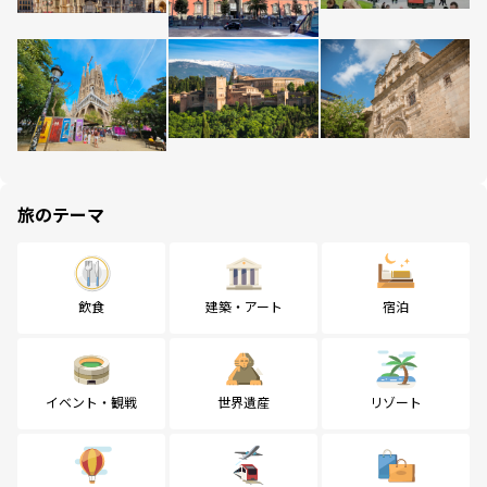
旅のテーマ
飲食
建築・アート
宿泊
イベント・観戦
世界遺産
リゾート