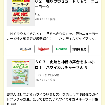
０２ 地球の歩き方 Ｐｌａｔ ニュ
ーヨーク
Plat
2024.08.08 発売
「ＮＹでやるべきこと」「見るべきもの」を、現地ニューヨー
カーと達人編集者が厳選紹介！！ ハンディなガイドブック。
詳細を見る
Ｓ０３ 史跡と神話の舞台をホロホ
ロ！ ハワイカルチャーさんぽ
BOOKS 旅の読み物
2024.03.22 発売
おさんぽしながらハワイの歴史と文化を楽しく学ぶ最強のガイ
ドブックが誕生。知っておきたいハワイの年表やキーワード集
も必読