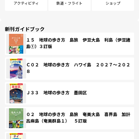
アクティビティ
鉄道・フライト
ショップ
新刊ガイドブック
１５ 地球の歩き方 島旅 伊豆大島 利島（伊豆諸
島①）３訂版
Ｃ０２ 地球の歩き方 ハワイ島 ２０２７～２０２
８
Ｊ３３ 地球の歩き方 墨田区
０２ 地球の歩き方 島旅 奄美大島 喜界島 加計
呂麻島（奄美群島１） ５訂版