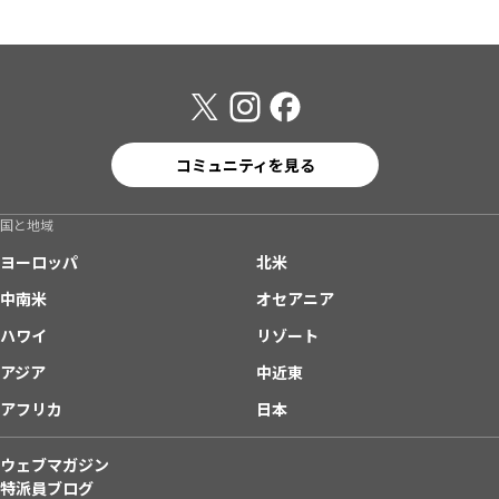
コミュニティを見る
国と地域
ヨーロッパ
北米
中南米
オセアニア
ハワイ
リゾート
アジア
中近東
アフリカ
日本
ウェブマガジン
特派員ブログ