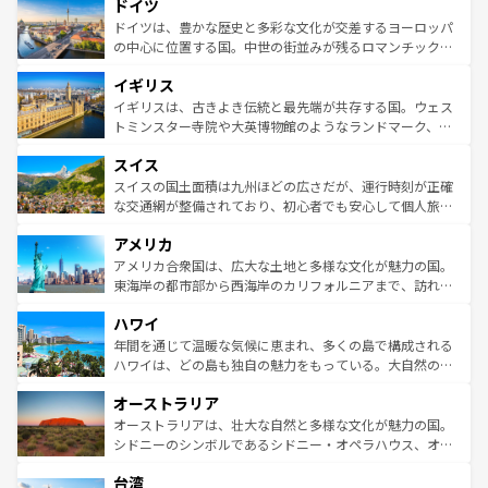
せる。地方によって風土や気候が異なるスペインはその個
ドイツ
で、幅広い魅力が詰まっている。華麗な宮殿、歴史的な大
性で訪れる人を魅了する。 なお、新着のスペイン情報は
コ
聖堂、美しいビーチ、そして豊かな自然が、訪れる者を心
ドイツは、豊かな歴史と多彩な文化が交差するヨーロッパ
ンテンツ一覧
を参照してほしい。
から魅了する。また、フランスは美食の国としても知ら
の中心に位置する国。中世の街並みが残るロマンチック街
れ、フランス料理はユネスコ無形文化遺産にも登録されて
道から、未来を先取りするようなモダンな都市まで多様な
イギリス
いる。シャンパンの発祥地であるランス、プロヴァンスの
顔を持つこの国は、どこを歩いても飽きることがない。ベ
香り高いラベンダー畑など、多彩な楽しみ方が可能だ。さ
ルリンの文化的活気、バイエルン州のアルプスの絶景、そ
イギリスは、古きよき伝統と最先端が共存する国。ウェス
らに、パリ以外の地域にも魅力が溢れており、どの街角に
してライン川沿いのワイン畑といった風景は必見。ビール
トミンスター寺院や大英博物館のようなランドマーク、歴
も豊かな歴史と文化が息づいている。パリ以外の個性あふ
とソーセージを味わいながら地元の人と過ごす楽しい時間
史ある大学都市、美しい丘陵地帯や牧歌的な風景など、エ
れる地方に足を運ぶとそれぞれで全く異なる文化を体験で
スイス
は、お酒好きな人にはぜひ体験してほしい。 なお、新着の
リアごとに異なる魅力がある。また、優雅なアフタヌーン
きるだろう。 なお、新着のフランス情報は
コンテンツ一覧
ドイツ情報は
コンテンツ一覧
を参照してほしい。
ティー、ビール好きにはたまらない英国パブ、サッカー観
スイスの国土面積は九州ほどの広さだが、運行時刻が正確
を参照してほしい。
戦など、本場だからこそできる体験も豊富。イギリスを旅
な交通網が整備されており、初心者でも安心して個人旅行
して楽しみつくそう。 なお、新着のイギリス情報は
コンテ
を楽しめる。日本同様に時刻表どおりの旅が可能だ。中世
アメリカ
ンツ一覧
を参照してほしい。
の建物がそのまま残る町や、スイスならではのユニークな
博物館もあり、アルプス観光だけでなく町歩きも満喫する
アメリカ合衆国は、広大な土地と多様な文化が魅力の国。
ことができる。国民の所得が高いため物価も高いが、旅行
東海岸の都市部から西海岸のカリフォルニアまで、訪れる
者向けの交通パス提供のサービスもあり、うまく活用すれ
場所ごとに異なる風景と体験が待っている。ニューヨーク
ハワイ
ば市内交通費無料で観光を楽しむこともできる。 なお、新
のような巨大都市は、観光、ショッピング、エンターテイ
着のスイス情報は
コンテンツ一覧
を参照してほしい。
ンメントが詰まった刺激的なスポットだ。一方、アメリカ
年間を通じて温暖な気候に恵まれ、多くの島で構成される
西部には大自然が広がり、グランドキャニオンやイエロー
ハワイは、どの島も独自の魅力をもっている。大自然の神
ストーン国立公園といった絶景が堪能できる。さらに、南
秘を感じたいなら、火山が生み出した壮大な景観を誇るハ
オーストラリア
部のニューオーリンズでは、音楽と美食が融合した独特の
ワイ島は見逃せない。また、定番の観光地といえばオアフ
文化が魅力。旅行者はアメリカの各地域で異なる魅力を楽
島だが、静かな自然を求めるならマウイ島やカウアイ島が
オーストラリアは、壮大な自然と多様な文化が魅力の国。
しみながら、その多様性と豊かな歴史を感じることができ
おすすめ。エメラルドグリーンに輝く海をはじめ、豊かな
シドニーのシンボルであるシドニー・オペラハウス、オー
るだろう。車でのロードトリップや列車の旅も、アメリカ
文化や歴史が息づいている。「アロハスピリット」と呼ば
ストラリア東海岸北部に広がる大サンゴ礁地帯グレートバ
ならではの贅沢な旅のスタイルだ。 なお、新着のアメリカ
台湾
れるおもてなしの心で訪れる人々を迎えてくれるハワイの
リアリーフや大陸中央部にそびえるウルル（エアーズロッ