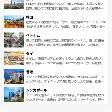
情報は
コンテンツ一覧
を参照してほしい。
人々、おいしいローカルフードやハワイアンミュージッ
ク）、タスマニアの美しい原生林やケアンズの熱帯雨林な
日本から約４時間ほどでたどり着く台湾は、多彩な文化と
ク、伝統的なフラダンスなど、すべてがハワイの魅力を彩
ど、見どころがたくさん。また、カフェやワイン、オージ
自然が織りなす魅力的な観光地。活気あふれる大都市の台
っている。訪れるたびに新しい発見と感動が待っているハ
ービーフなどの食文化も豊かで、美味しいものであふれて
北やノスタルジックな町並みが人気な九份（ジォウフェ
ワイを、存分に味わってほしい。 なお、新着のハワイ情報
韓国
いる。アクティビティも充実しており、サーフィンやダイ
ン）、静ひつな山岳地帯である台湾東部など、都市の喧騒
は
コンテンツ一覧
を参照してほしい。
ビング、ハイキングなど、アウトドア好きにはたまらな
と山間の静けさが共存しており、訪れる人に新しい発見と
歴史ある王朝文化が残る一方で、最先端のファッションやK
い。オーストラリアの多彩な魅力を存分に味わいつくそ
驚きをもたらしてくれる。また、奥深い台湾の食文化も魅
-POPで世界を席巻している韓国。首都ソウルの宮殿や伝統
う。 なお、新着のオーストラリア情報は
コンテンツ一覧
を
力で、夜市などの屋台グルメから高級料理、ヘルシーで美
家屋が並ぶエリアでは韓国の歴史と文化に浸ることがで
参照してほしい。
ベトナム
容にもいいと評判のスイーツなど、バラエティ豊かな料理
き、地方に足を延ばせば四季折々の自然美を楽しむことが
が味わえる。 なお、新着の台湾情報は
コンテンツ一覧
を参
できる。そして、キムチや焼肉、絶品のストリートフード
豊かな自然と多様な文化が魅力的なベトナム。南北に細長
照してほしい。
まで、さまざまな韓国料理が待っている。夜には、韓国な
く伸びる国土には、広大な田園風景や青々とした山々、世
らではのナイトライフも堪能できる。あたたかいホスピタ
界遺産に登録された壮大な自然景観が点在し、都市部では
タイ
リティに包まれながら、韓国の多彩な魅力を心ゆくまで味
急速な発展と共に伝統が息づく。ハノイの古い町並みやホ
わってみてほしい。 なお、新着の韓国情報は
コンテンツ一
ーチミン市のフランス統治時代の建物も、独特の雰囲気を
タイは、東南アジアに位置する豊かな自然と歴史が息づく
覧
を参照してほしい。
醸し出している。また、バラエティの豊かさとおいしさで
国だ。首都バンコクは高層ビルが立ち並ぶ一方、伝統的な
世界中の食通を魅了してやまないベトナム料理も魅力のひ
寺院や市場がいたるところに点在し、古きよき文化と現代
香港
とつ。フォーやバインミー、ベトナムコーヒーなどは、ぜ
の活気が交差している。北部ではチェンマイなどの山岳地
ひ現地で味わいたい。どの地域を訪れてもあたたかい人々
帯で自然と触れ合い、南部ではプーケットやクラビの美し
アジアと西洋の文化が交わる香港は、特有のエネルギーを
が旅行者を迎えてくれるので、きっと忘れられない旅にな
いビーチでリゾート気分を楽しむことができる。タイ料理
もっている。ヴィクトリア湾に広がる壮大な景色、近未来
るはずだ。 なお、新着のベトナム情報は
コンテンツ一覧
を
は世界的に有名で、屋台から高級レストランまで味覚を刺
的なアートスポット、そして歴史と現代が融合した町並
参照してほしい。
シンガポール
激する。気候は一年中温暖で、どの季節にも異なる楽しみ
み、どこを訪れても感動するはず。観光スポットが密集し
が待っている。親しみやすいタイの人々、仏教を中心とし
ており、効率よく見どころを回れるのも魅力。息をのむよ
アジアの交差点として多文化が融合した独自の魅力を放つ
た文化、そして多様な観光資源が、訪れる旅人を魅了し続
うな絶景から文化的な体験まで、香港を存分に楽しみ尽く
シンガポール。未来的な建築物が並ぶマリーナベイ、歴史
ける。 なお、新着のタイ情報は
コンテンツ一覧
を参照して
そう。 なお、新着の香港情報は
コンテンツ一覧
を参照して
と伝統を感じられるエスニックタウン、多数の緑豊かな公
ほしい。
ほしい。
園や自然保護区など、自然が調和した近代的な景観と文化