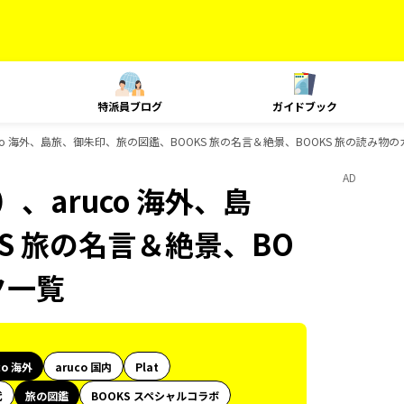
特派員ブログ
ガイドブック
co 海外、島旅、御朱印、旅の図鑑、BOOKS 旅の名言＆絶景、BOOKS 旅の読み物
AD
、aruco 海外、島
S 旅の名言＆絶景、BO
ク一覧
co 海外
aruco 国内
Plat
代
旅の図鑑
BOOKS スペシャルコラボ