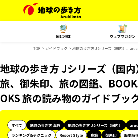
国と地域
ウェブマガジン
TOP
ガイドブック
地球の歩き方 Jシリーズ（国内）、aru
地球の歩き方 Jシリーズ（国内）
旅、御朱印、旅の図鑑、BOOK
OKS 旅の読み物のガイドブッ
すべて
地球の歩き方 海外
地球の歩き方 Jシリーズ（国内）
aru
ランキング&テクニック
Resort Style
島旅
御朱印
歴史時