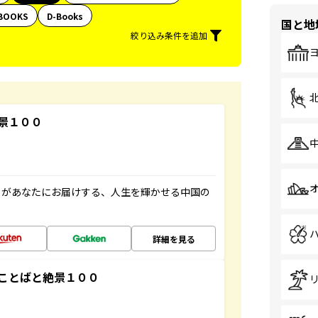
BOOKS
D-Books
国と地
絞り込み条件を追加
景１００
」があなたにお届けする、人生を輝かせる中国の
詳細を見る
ことばと絶景１００