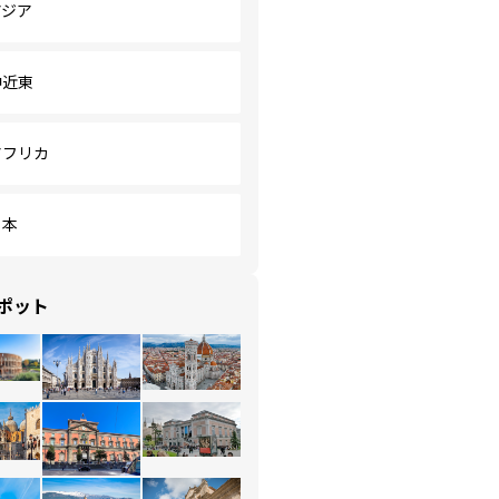
アジア
中近東
アフリカ
日本
ポット