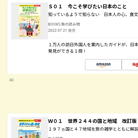
Ｓ０１ 今こそ学びたい日本のこと
知っているようで知らない 日本人の心、食
BOOKS 旅の読み物
2022.07.21 発売
１万人の訪日外国人を案内したガイドが、日
発見ができる１冊！
AD
Ｗ０１ 世界２４４の国と地域 改訂版
１９７ヵ国と４７地域を旅の雑学とともに解