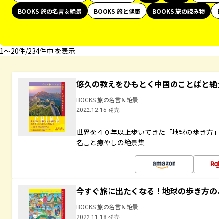
BOOKS 旅の名言＆絶景
BOOKS 旅と健康
BOOKS 旅の読み物
1〜20件/234件中 を表示
悠久の教えをひもとく中国のことばと絶
BOOKS 旅の名言＆絶景
2022.12.15 発売
世界を４０年以上歩いてきた「地球の歩き方
名言と癒やしの絶景集
今すぐ旅に出たくなる！地球の歩き方の
BOOKS 旅の名言＆絶景
2022.11.18 発売