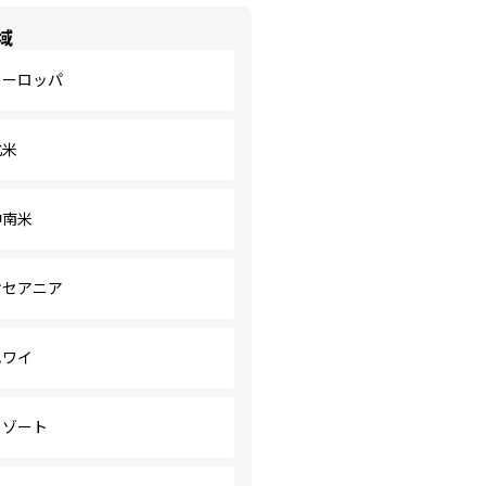
域
ヨーロッパ
北米
中南米
オセアニア
ハワイ
リゾート