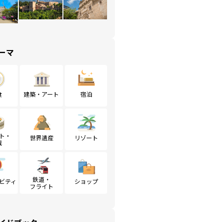
ーマ
食
建築・アート
宿泊
ト・
世界遺産
リゾート
戦
鉄道・
ビティ
ショップ
フライト