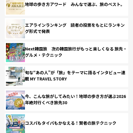
地球の歩き方アワード みんなで選ぶ、旅のベスト。
エアラインランキング 読者の投票をもとにランキン
グ形式で発表
Next韓国旅 次の韓国旅行がもっと楽しくなる 旅先・
グルメ・テクニック
旬な“あの人”が「旅」をテーマに語るインタビュー連
載 MY TRAVEL STORY
今、こんな旅がしてみたい！地球の歩き方が選ぶ2026
年絶対行くべき旅先30
コスパもタイパもかなえる！賢者の旅テクニック