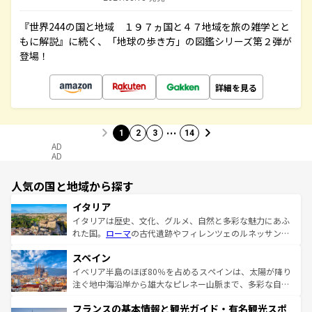
『世界244の国と地域 １９７ヵ国と４７地域を旅の雑学とと
もに解説』に続く、「地球の歩き方」の図鑑シリーズ第２弾が
登場！
詳細を見る
…
1
2
3
14
AD
AD
人気の国と地域から探す
イタリア
イタリアは歴史、文化、グルメ、自然と多彩な魅力にあふ
れた国。
ローマ
の古代遺跡やフィレンツェのルネッサンス
美術、ヴェネツィアの運河など、歴史あるスポットはもち
スペイン
ろん、トスカーナの美しい田園風景やアマルフィ海岸の絶
景など、自然景観も見逃せない。観光の合間には、本場の
イベリア半島のほぼ80％を占めるスペインは、太陽が降り
ピザやパスタなど、絶品のイタリア料理を堪能することも
注ぐ地中海沿岸から雄大なピレネー山脈まで、多彩な自然
できる。朝目覚めてから夜眠るまで、すべての瞬間を楽し
と文化が詰まったヨーロッパ屈指の旅行先だ。多様な地域
フランスの基本情報と観光ガイド・有名観光スポ
ませてくれるイタリアで、忘れられない旅をしてみよう！
文化が根付くこの国では、情熱的なフラメンコ、熱気あふ