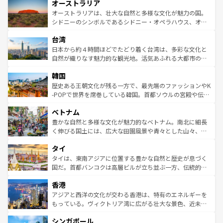
オーストラリア
部のニューオーリンズでは、音楽と美食が融合した独特の
ワイ島は見逃せない。また、定番の観光地といえばオアフ
文化が魅力。旅行者はアメリカの各地域で異なる魅力を楽
島だが、静かな自然を求めるならマウイ島やカウアイ島が
オーストラリアは、壮大な自然と多様な文化が魅力の国。
しみながら、その多様性と豊かな歴史を感じることができ
おすすめ。エメラルドグリーンに輝く海をはじめ、豊かな
シドニーのシンボルであるシドニー・オペラハウス、オー
るだろう。車でのロードトリップや列車の旅も、アメリカ
文化や歴史が息づいている。「アロハスピリット」と呼ば
ストラリア東海岸北部に広がる大サンゴ礁地帯グレートバ
ならではの贅沢な旅のスタイルだ。 なお、新着のアメリカ
台湾
れるおもてなしの心で訪れる人々を迎えてくれるハワイの
リアリーフや大陸中央部にそびえるウルル（エアーズロッ
情報は
コンテンツ一覧
を参照してほしい。
人々、おいしいローカルフードやハワイアンミュージッ
ク）、タスマニアの美しい原生林やケアンズの熱帯雨林な
日本から約４時間ほどでたどり着く台湾は、多彩な文化と
ク、伝統的なフラダンスなど、すべてがハワイの魅力を彩
ど、見どころがたくさん。また、カフェやワイン、オージ
自然が織りなす魅力的な観光地。活気あふれる大都市の台
っている。訪れるたびに新しい発見と感動が待っているハ
ービーフなどの食文化も豊かで、美味しいものであふれて
北やノスタルジックな町並みが人気な九份（ジォウフェ
ワイを、存分に味わってほしい。 なお、新着のハワイ情報
韓国
いる。アクティビティも充実しており、サーフィンやダイ
ン）、静ひつな山岳地帯である台湾東部など、都市の喧騒
は
コンテンツ一覧
を参照してほしい。
ビング、ハイキングなど、アウトドア好きにはたまらな
と山間の静けさが共存しており、訪れる人に新しい発見と
歴史ある王朝文化が残る一方で、最先端のファッションやK
い。オーストラリアの多彩な魅力を存分に味わいつくそ
驚きをもたらしてくれる。また、奥深い台湾の食文化も魅
-POPで世界を席巻している韓国。首都ソウルの宮殿や伝統
う。 なお、新着のオーストラリア情報は
コンテンツ一覧
を
力で、夜市などの屋台グルメから高級料理、ヘルシーで美
家屋が並ぶエリアでは韓国の歴史と文化に浸ることがで
参照してほしい。
ベトナム
容にもいいと評判のスイーツなど、バラエティ豊かな料理
き、地方に足を延ばせば四季折々の自然美を楽しむことが
が味わえる。 なお、新着の台湾情報は
コンテンツ一覧
を参
できる。そして、キムチや焼肉、絶品のストリートフード
豊かな自然と多様な文化が魅力的なベトナム。南北に細長
照してほしい。
まで、さまざまな韓国料理が待っている。夜には、韓国な
く伸びる国土には、広大な田園風景や青々とした山々、世
らではのナイトライフも堪能できる。あたたかいホスピタ
界遺産に登録された壮大な自然景観が点在し、都市部では
タイ
リティに包まれながら、韓国の多彩な魅力を心ゆくまで味
急速な発展と共に伝統が息づく。ハノイの古い町並みやホ
わってみてほしい。 なお、新着の韓国情報は
コンテンツ一
ーチミン市のフランス統治時代の建物も、独特の雰囲気を
タイは、東南アジアに位置する豊かな自然と歴史が息づく
覧
を参照してほしい。
醸し出している。また、バラエティの豊かさとおいしさで
国だ。首都バンコクは高層ビルが立ち並ぶ一方、伝統的な
世界中の食通を魅了してやまないベトナム料理も魅力のひ
寺院や市場がいたるところに点在し、古きよき文化と現代
香港
とつ。フォーやバインミー、ベトナムコーヒーなどは、ぜ
の活気が交差している。北部ではチェンマイなどの山岳地
ひ現地で味わいたい。どの地域を訪れてもあたたかい人々
帯で自然と触れ合い、南部ではプーケットやクラビの美し
アジアと西洋の文化が交わる香港は、特有のエネルギーを
が旅行者を迎えてくれるので、きっと忘れられない旅にな
いビーチでリゾート気分を楽しむことができる。タイ料理
もっている。ヴィクトリア湾に広がる壮大な景色、近未来
るはずだ。 なお、新着のベトナム情報は
コンテンツ一覧
を
は世界的に有名で、屋台から高級レストランまで味覚を刺
的なアートスポット、そして歴史と現代が融合した町並
参照してほしい。
シンガポール
激する。気候は一年中温暖で、どの季節にも異なる楽しみ
み、どこを訪れても感動するはず。観光スポットが密集し