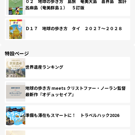
０２ 地球の歩き方 島旅 奄美大島 喜界島 加計
呂麻島（奄美群島１） ５訂版
Ｄ１７ 地球の歩き方 タイ ２０２７～２０２８
特設ページ
世界遺産ランキング
地球の歩き方 meets クリストファー・ノーラン監督
最新作『オデュッセイア』
準備も滞在もスマートに！ トラベルハック2026