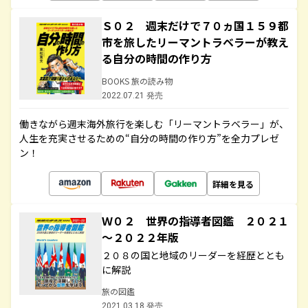
Ｓ０２ 週末だけで７０ヵ国１５９都
市を旅したリーマントラベラーが教え
る自分の時間の作り方
BOOKS 旅の読み物
2022.07.21 発売
働きながら週末海外旅行を楽しむ「リーマントラベラー」が、
人生を充実させるための“自分の時間の作り方”を全力プレゼ
ン！
詳細を見る
Ｗ０２ 世界の指導者図鑑 ２０２１
～２０２２年版
２０８の国と地域のリーダーを経歴ととも
に解説
旅の図鑑
2021.03.18 発売