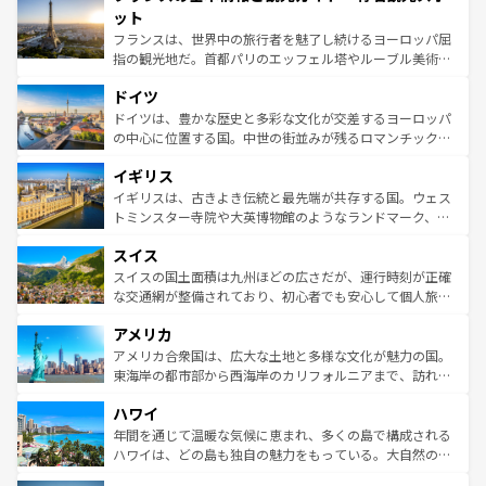
なお、新着のイタリア情報は
コンテンツ一覧
を参照してほ
れる闘牛、そして美味しいタパスが生活の一部となってい
ット
しい。
る。首都マドリードの洗練された雰囲気や、バルセロナの
フランスは、世界中の旅行者を魅了し続けるヨーロッパ屈
アートに溢れた街角から、地方では古代ローマ遺跡や中世
指の観光地だ。首都パリのエッフェル塔やルーブル美術館
の城塞都市、穏やかなビーチリゾートまで多彩な表情を見
といった象徴的なスポットから、田舎町の古風な美しさま
せる。地方によって風土や気候が異なるスペインはその個
ドイツ
で、幅広い魅力が詰まっている。華麗な宮殿、歴史的な大
性で訪れる人を魅了する。 なお、新着のスペイン情報は
コ
聖堂、美しいビーチ、そして豊かな自然が、訪れる者を心
ドイツは、豊かな歴史と多彩な文化が交差するヨーロッパ
ンテンツ一覧
を参照してほしい。
から魅了する。また、フランスは美食の国としても知ら
の中心に位置する国。中世の街並みが残るロマンチック街
れ、フランス料理はユネスコ無形文化遺産にも登録されて
道から、未来を先取りするようなモダンな都市まで多様な
イギリス
いる。シャンパンの発祥地であるランス、プロヴァンスの
顔を持つこの国は、どこを歩いても飽きることがない。ベ
香り高いラベンダー畑など、多彩な楽しみ方が可能だ。さ
ルリンの文化的活気、バイエルン州のアルプスの絶景、そ
イギリスは、古きよき伝統と最先端が共存する国。ウェス
らに、パリ以外の地域にも魅力が溢れており、どの街角に
してライン川沿いのワイン畑といった風景は必見。ビール
トミンスター寺院や大英博物館のようなランドマーク、歴
も豊かな歴史と文化が息づいている。パリ以外の個性あふ
とソーセージを味わいながら地元の人と過ごす楽しい時間
史ある大学都市、美しい丘陵地帯や牧歌的な風景など、エ
れる地方に足を運ぶとそれぞれで全く異なる文化を体験で
スイス
は、お酒好きな人にはぜひ体験してほしい。 なお、新着の
リアごとに異なる魅力がある。また、優雅なアフタヌーン
きるだろう。 なお、新着のフランス情報は
コンテンツ一覧
ドイツ情報は
コンテンツ一覧
を参照してほしい。
ティー、ビール好きにはたまらない英国パブ、サッカー観
スイスの国土面積は九州ほどの広さだが、運行時刻が正確
を参照してほしい。
戦など、本場だからこそできる体験も豊富。イギリスを旅
な交通網が整備されており、初心者でも安心して個人旅行
して楽しみつくそう。 なお、新着のイギリス情報は
コンテ
を楽しめる。日本同様に時刻表どおりの旅が可能だ。中世
アメリカ
ンツ一覧
を参照してほしい。
の建物がそのまま残る町や、スイスならではのユニークな
博物館もあり、アルプス観光だけでなく町歩きも満喫する
アメリカ合衆国は、広大な土地と多様な文化が魅力の国。
ことができる。国民の所得が高いため物価も高いが、旅行
東海岸の都市部から西海岸のカリフォルニアまで、訪れる
者向けの交通パス提供のサービスもあり、うまく活用すれ
場所ごとに異なる風景と体験が待っている。ニューヨーク
ハワイ
ば市内交通費無料で観光を楽しむこともできる。 なお、新
のような巨大都市は、観光、ショッピング、エンターテイ
着のスイス情報は
コンテンツ一覧
を参照してほしい。
ンメントが詰まった刺激的なスポットだ。一方、アメリカ
年間を通じて温暖な気候に恵まれ、多くの島で構成される
西部には大自然が広がり、グランドキャニオンやイエロー
ハワイは、どの島も独自の魅力をもっている。大自然の神
ストーン国立公園といった絶景が堪能できる。さらに、南
秘を感じたいなら、火山が生み出した壮大な景観を誇るハ