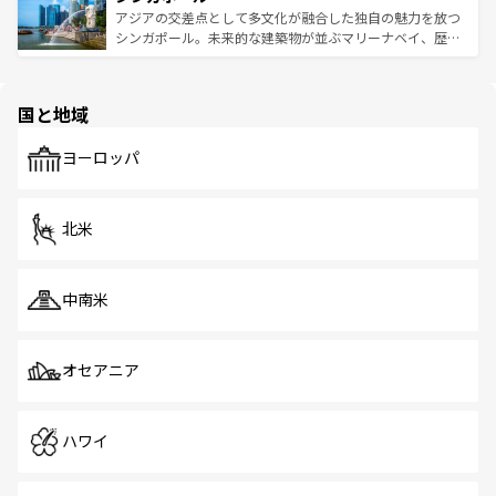
が待っている。親しみやすいタイの人々、仏教を中心とし
ており、効率よく見どころを回れるのも魅力。息をのむよ
アジアの交差点として多文化が融合した独自の魅力を放つ
た文化、そして多様な観光資源が、訪れる旅人を魅了し続
うな絶景から文化的な体験まで、香港を存分に楽しみ尽く
シンガポール。未来的な建築物が並ぶマリーナベイ、歴史
ける。 なお、新着のタイ情報は
コンテンツ一覧
を参照して
そう。 なお、新着の香港情報は
コンテンツ一覧
を参照して
と伝統を感じられるエスニックタウン、多数の緑豊かな公
ほしい。
ほしい。
園や自然保護区など、自然が調和した近代的な景観と文化
の多様性あふれるカラフルな町は、どこを歩いても新しい
国と地域
発見がある。さらに、治安のよさや充実した公共交通機関
も、旅行者にとっては魅力的なポイント。グルメも豊富
で、ホーカーズは地元の風情を楽しめる外せないスポット
ヨーロッパ
だ。訪れる人を飽きさせないシンガポールで、多様な魅力
を体感しよう。 なお、新着のシンガポール情報は
コンテン
ツ一覧
を参照してほしい。
北米
中南米
オセアニア
ハワイ