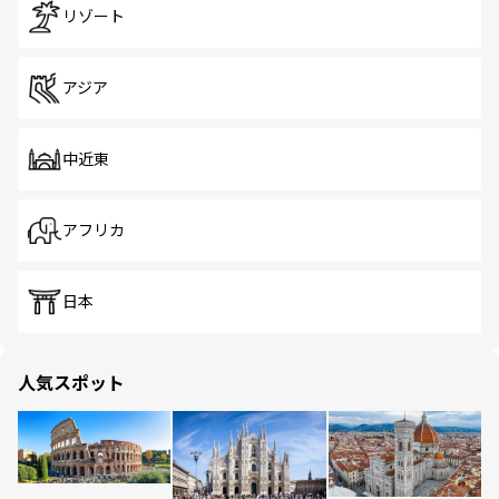
リゾート
アジア
中近東
アフリカ
日本
人気スポット