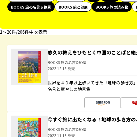
BOOKS 旅の名言＆絶景
BOOKS 旅と健康
BOOKS 旅の読み物
1〜20件/206件中 を表示
悠久の教えをひもとく中国のことばと絶
BOOKS 旅の名言＆絶景
2022.12.15 発売
世界を４０年以上歩いてきた「地球の歩き方
名言と癒やしの絶景集
今すぐ旅に出たくなる！地球の歩き方の
BOOKS 旅の名言＆絶景
2022.11.18 発売