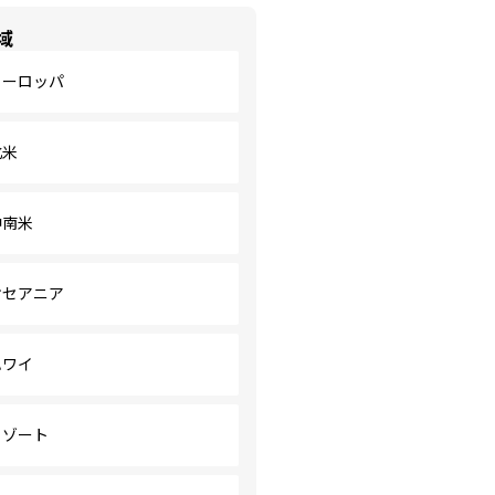
域
ヨーロッパ
北米
中南米
オセアニア
ハワイ
リゾート