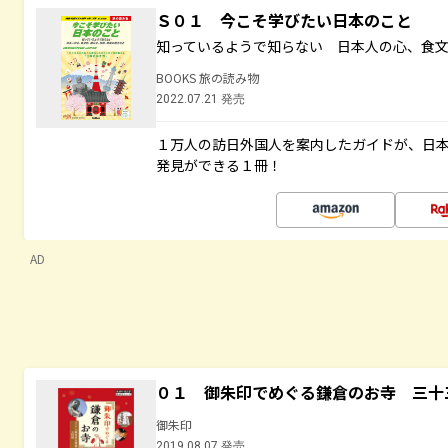
Ｓ０１ 今こそ学びたい日本のこと
知っているようで知らない 日本人の心、食
BOOKS 旅の読み物
2022.07.21 発売
１万人の訪日外国人を案内したガイドが、日
発見ができる１冊！
AD
０１ 御朱印でめぐる鎌倉のお寺 三十
御朱印
2019.08.07 発売