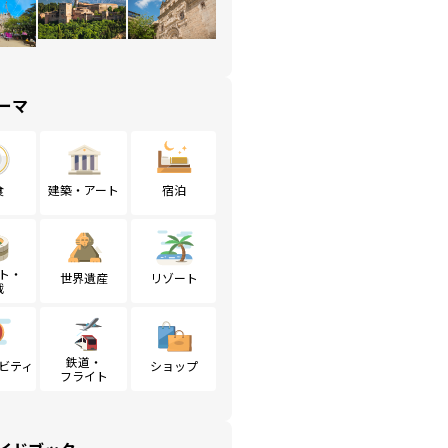
ーマ
食
建築・アート
宿泊
ト・
世界遺産
リゾート
戦
鉄道・
ビティ
ショップ
フライト