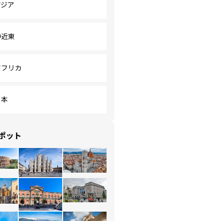
アジア
中近東
アフリカ
日本
ポット