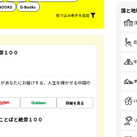
BOOKS
D-Books
国と地
絞り込み条件を追加
景１００
」があなたにお届けする、人生を輝かせる中国の
詳細を見る
ことばと絶景１００