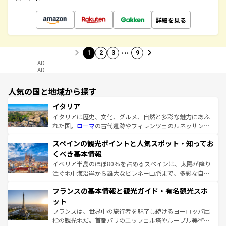
詳細を見る
…
1
2
3
9
AD
AD
人気の国と地域から探す
イタリア
イタリアは歴史、文化、グルメ、自然と多彩な魅力にあふ
れた国。
ローマ
の古代遺跡やフィレンツェのルネッサンス
美術、ヴェネツィアの運河など、歴史あるスポットはもち
スペインの観光ポイントと人気スポット・知ってお
ろん、トスカーナの美しい田園風景やアマルフィ海岸の絶
景など、自然景観も見逃せない。観光の合間には、本場の
くべき基本情報
ピザやパスタなど、絶品のイタリア料理を堪能することも
イベリア半島のほぼ80％を占めるスペインは、太陽が降り
できる。朝目覚めてから夜眠るまで、すべての瞬間を楽し
注ぐ地中海沿岸から雄大なピレネー山脈まで、多彩な自然
ませてくれるイタリアで、忘れられない旅をしてみよう！
と文化が詰まったヨーロッパ屈指の旅行先だ。多様な地域
なお、新着のイタリア情報は
コンテンツ一覧
を参照してほ
フランスの基本情報と観光ガイド・有名観光スポ
文化が根付くこの国では、情熱的なフラメンコ、熱気あふ
しい。
れる闘牛、そして美味しいタパスが生活の一部となってい
ット
る。首都マドリードの洗練された雰囲気や、バルセロナの
フランスは、世界中の旅行者を魅了し続けるヨーロッパ屈
アートに溢れた街角から、地方では古代ローマ遺跡や中世
指の観光地だ。首都パリのエッフェル塔やルーブル美術館