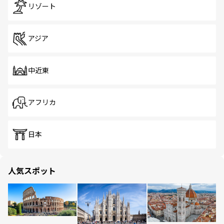
リゾート
アジア
中近東
アフリカ
日本
人気スポット