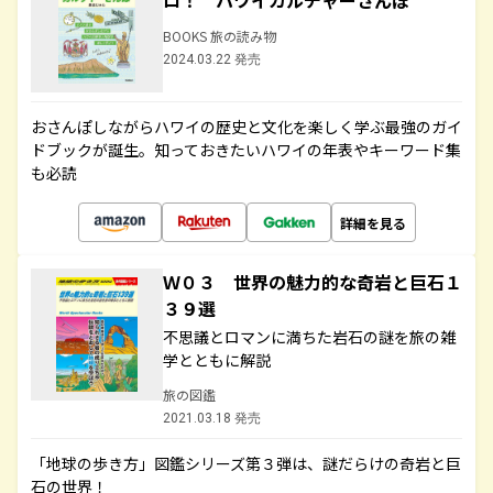
ロ！ ハワイカルチャーさんぽ
BOOKS 旅の読み物
2024.03.22 発売
おさんぽしながらハワイの歴史と文化を楽しく学ぶ最強のガイ
ドブックが誕生。知っておきたいハワイの年表やキーワード集
も必読
詳細を見る
Ｗ０３ 世界の魅力的な奇岩と巨石１
３９選
不思議とロマンに満ちた岩石の謎を旅の雑
学とともに解説
旅の図鑑
2021.03.18 発売
「地球の歩き方」図鑑シリーズ第３弾は、謎だらけの奇岩と巨
石の世界！