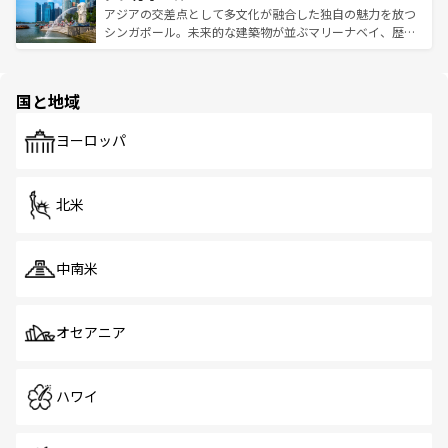
が待っている。親しみやすいタイの人々、仏教を中心とし
ており、効率よく見どころを回れるのも魅力。息をのむよ
アジアの交差点として多文化が融合した独自の魅力を放つ
た文化、そして多様な観光資源が、訪れる旅人を魅了し続
うな絶景から文化的な体験まで、香港を存分に楽しみ尽く
シンガポール。未来的な建築物が並ぶマリーナベイ、歴史
ける。 なお、新着のタイ情報は
コンテンツ一覧
を参照して
そう。 なお、新着の香港情報は
コンテンツ一覧
を参照して
と伝統を感じられるエスニックタウン、多数の緑豊かな公
ほしい。
ほしい。
園や自然保護区など、自然が調和した近代的な景観と文化
の多様性あふれるカラフルな町は、どこを歩いても新しい
国と地域
発見がある。さらに、治安のよさや充実した公共交通機関
も、旅行者にとっては魅力的なポイント。グルメも豊富
で、ホーカーズは地元の風情を楽しめる外せないスポット
ヨーロッパ
だ。訪れる人を飽きさせないシンガポールで、多様な魅力
を体感しよう。 なお、新着のシンガポール情報は
コンテン
ツ一覧
を参照してほしい。
北米
中南米
オセアニア
ハワイ