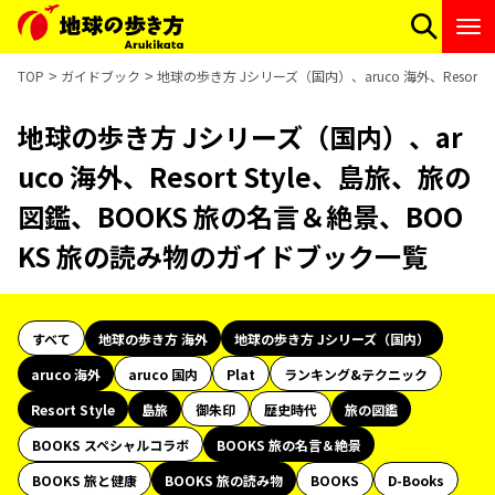
TOP
ガイドブック
地球の歩き方 Jシリーズ（国内）、aruco 海外、Resor
地球の歩き方 Jシリーズ（国内）、ar
uco 海外、Resort Style、島旅、旅の
図鑑、BOOKS 旅の名言＆絶景、BOO
KS 旅の読み物のガイドブック一覧
すべて
地球の歩き方 海外
地球の歩き方 Jシリーズ（国内）
aruco 海外
aruco 国内
Plat
ランキング&テクニック
Resort Style
島旅
御朱印
歴史時代
旅の図鑑
BOOKS スペシャルコラボ
BOOKS 旅の名言＆絶景
BOOKS 旅と健康
BOOKS 旅の読み物
BOOKS
D-Books