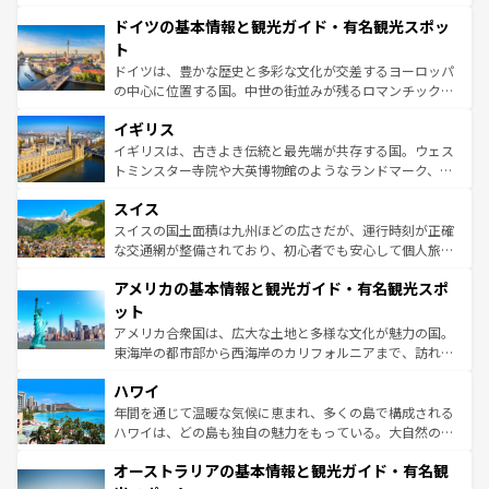
の城塞都市、穏やかなビーチリゾートまで多彩な表情を見
といった象徴的なスポットから、田舎町の古風な美しさま
せる。地方によって風土や気候が異なるスペインはその個
ドイツの基本情報と観光ガイド・有名観光スポッ
で、幅広い魅力が詰まっている。華麗な宮殿、歴史的な大
性で訪れる人を魅了する。 なお、新着のスペイン情報は
コ
聖堂、美しいビーチ、そして豊かな自然が、訪れる者を心
ト
ンテンツ一覧
を参照してほしい。
から魅了する。また、フランスは美食の国としても知ら
ドイツは、豊かな歴史と多彩な文化が交差するヨーロッパ
れ、フランス料理はユネスコ無形文化遺産にも登録されて
の中心に位置する国。中世の街並みが残るロマンチック街
いる。シャンパンの発祥地であるランス、プロヴァンスの
道から、未来を先取りするようなモダンな都市まで多様な
香り高いラベンダー畑など、多彩な楽しみ方が可能だ。さ
イギリス
顔を持つこの国は、どこを歩いても飽きることがない。ベ
らに、パリ以外の地域にも魅力が溢れており、どの街角に
ルリンの文化的活気、バイエルン州のアルプスの絶景、そ
イギリスは、古きよき伝統と最先端が共存する国。ウェス
も豊かな歴史と文化が息づいている。パリ以外の個性あふ
してライン川沿いのワイン畑といった風景は必見。ビール
トミンスター寺院や大英博物館のようなランドマーク、歴
れる地方に足を運ぶとそれぞれで全く異なる文化を体験で
とソーセージを味わいながら地元の人と過ごす楽しい時間
史ある大学都市、美しい丘陵地帯や牧歌的な風景など、エ
きるだろう。 なお、新着のフランス情報は
コンテンツ一覧
スイス
は、お酒好きな人にはぜひ体験してほしい。 なお、新着の
リアごとに異なる魅力がある。また、優雅なアフタヌーン
を参照してほしい。
ドイツ情報は
コンテンツ一覧
を参照してほしい。
ティー、ビール好きにはたまらない英国パブ、サッカー観
スイスの国土面積は九州ほどの広さだが、運行時刻が正確
戦など、本場だからこそできる体験も豊富。イギリスを旅
な交通網が整備されており、初心者でも安心して個人旅行
して楽しみつくそう。 なお、新着のイギリス情報は
コンテ
を楽しめる。日本同様に時刻表どおりの旅が可能だ。中世
アメリカの基本情報と観光ガイド・有名観光スポ
ンツ一覧
を参照してほしい。
の建物がそのまま残る町や、スイスならではのユニークな
博物館もあり、アルプス観光だけでなく町歩きも満喫する
ット
ことができる。国民の所得が高いため物価も高いが、旅行
アメリカ合衆国は、広大な土地と多様な文化が魅力の国。
者向けの交通パス提供のサービスもあり、うまく活用すれ
東海岸の都市部から西海岸のカリフォルニアまで、訪れる
ば市内交通費無料で観光を楽しむこともできる。 なお、新
場所ごとに異なる風景と体験が待っている。ニューヨーク
着のスイス情報は
コンテンツ一覧
を参照してほしい。
ハワイ
のような巨大都市は、観光、ショッピング、エンターテイ
ンメントが詰まった刺激的なスポットだ。一方、アメリカ
年間を通じて温暖な気候に恵まれ、多くの島で構成される
西部には大自然が広がり、グランドキャニオンやイエロー
ハワイは、どの島も独自の魅力をもっている。大自然の神
ストーン国立公園といった絶景が堪能できる。さらに、南
秘を感じたいなら、火山が生み出した壮大な景観を誇るハ
オーストラリアの基本情報と観光ガイド・有名観
部のニューオーリンズでは、音楽と美食が融合した独特の
ワイ島は見逃せない。また、定番の観光地といえばオアフ