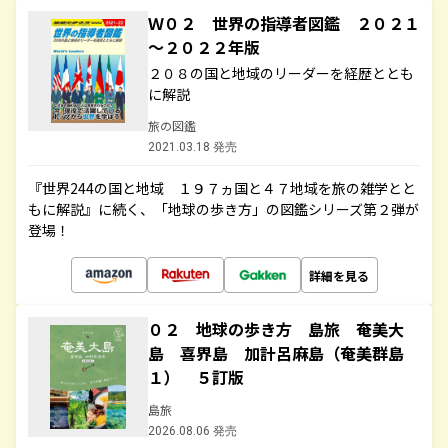
Ｗ０２ 世界の指導者図鑑 ２０２１
～２０２２年版
２０８の国と地域のリーダーを経歴ととも
に解説
旅の図鑑
2021.03.18 発売
『世界244の国と地域 １９７ヵ国と４７地域を旅の雑学とと
もに解説』に続く、「地球の歩き方」の図鑑シリーズ第２弾が
登場！
詳細を見る
０２ 地球の歩き方 島旅 奄美大
島 喜界島 加計呂麻島（奄美群島
１） ５訂版
島旅
2026.08.06 発売