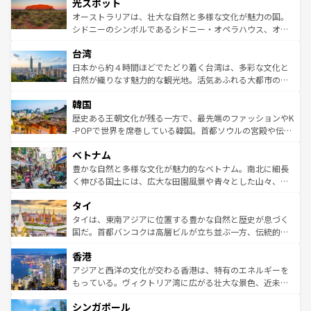
文化が魅力。旅行者はアメリカの各地域で異なる魅力を楽
島だが、静かな自然を求めるならマウイ島やカウアイ島が
光スポット
しみながら、その多様性と豊かな歴史を感じることができ
おすすめ。エメラルドグリーンに輝く海をはじめ、豊かな
オーストラリアは、壮大な自然と多様な文化が魅力の国。
るだろう。車でのロードトリップや列車の旅も、アメリカ
文化や歴史が息づいている。「アロハスピリット」と呼ば
シドニーのシンボルであるシドニー・オペラハウス、オー
ならではの贅沢な旅のスタイルだ。 なお、新着のアメリカ
れるおもてなしの心で訪れる人々を迎えてくれるハワイの
ストラリア東海岸北部に広がる大サンゴ礁地帯グレートバ
情報は
コンテンツ一覧
を参照してほしい。
人々、おいしいローカルフードやハワイアンミュージッ
台湾
リアリーフや大陸中央部にそびえるウルル（エアーズロッ
ク、伝統的なフラダンスなど、すべてがハワイの魅力を彩
ク）、タスマニアの美しい原生林やケアンズの熱帯雨林な
日本から約４時間ほどでたどり着く台湾は、多彩な文化と
っている。訪れるたびに新しい発見と感動が待っているハ
ど、見どころがたくさん。また、カフェやワイン、オージ
自然が織りなす魅力的な観光地。活気あふれる大都市の台
ワイを、存分に味わってほしい。 なお、新着のハワイ情報
ービーフなどの食文化も豊かで、美味しいものであふれて
北やノスタルジックな町並みが人気な九份（ジォウフェ
は
コンテンツ一覧
を参照してほしい。
韓国
いる。アクティビティも充実しており、サーフィンやダイ
ン）、静ひつな山岳地帯である台湾東部など、都市の喧騒
ビング、ハイキングなど、アウトドア好きにはたまらな
と山間の静けさが共存しており、訪れる人に新しい発見と
歴史ある王朝文化が残る一方で、最先端のファッションやK
い。オーストラリアの多彩な魅力を存分に味わいつくそ
驚きをもたらしてくれる。また、奥深い台湾の食文化も魅
-POPで世界を席巻している韓国。首都ソウルの宮殿や伝統
う。 なお、新着のオーストラリア情報は
コンテンツ一覧
を
力で、夜市などの屋台グルメから高級料理、ヘルシーで美
家屋が並ぶエリアでは韓国の歴史と文化に浸ることがで
参照してほしい。
ベトナム
容にもいいと評判のスイーツなど、バラエティ豊かな料理
き、地方に足を延ばせば四季折々の自然美を楽しむことが
が味わえる。 なお、新着の台湾情報は
コンテンツ一覧
を参
できる。そして、キムチや焼肉、絶品のストリートフード
豊かな自然と多様な文化が魅力的なベトナム。南北に細長
照してほしい。
まで、さまざまな韓国料理が待っている。夜には、韓国な
く伸びる国土には、広大な田園風景や青々とした山々、世
らではのナイトライフも堪能できる。あたたかいホスピタ
界遺産に登録された壮大な自然景観が点在し、都市部では
タイ
リティに包まれながら、韓国の多彩な魅力を心ゆくまで味
急速な発展と共に伝統が息づく。ハノイの古い町並みやホ
わってみてほしい。 なお、新着の韓国情報は
コンテンツ一
ーチミン市のフランス統治時代の建物も、独特の雰囲気を
タイは、東南アジアに位置する豊かな自然と歴史が息づく
覧
を参照してほしい。
醸し出している。また、バラエティの豊かさとおいしさで
国だ。首都バンコクは高層ビルが立ち並ぶ一方、伝統的な
世界中の食通を魅了してやまないベトナム料理も魅力のひ
寺院や市場がいたるところに点在し、古きよき文化と現代
香港
とつ。フォーやバインミー、ベトナムコーヒーなどは、ぜ
の活気が交差している。北部ではチェンマイなどの山岳地
ひ現地で味わいたい。どの地域を訪れてもあたたかい人々
帯で自然と触れ合い、南部ではプーケットやクラビの美し
アジアと西洋の文化が交わる香港は、特有のエネルギーを
が旅行者を迎えてくれるので、きっと忘れられない旅にな
いビーチでリゾート気分を楽しむことができる。タイ料理
もっている。ヴィクトリア湾に広がる壮大な景色、近未来
るはずだ。 なお、新着のベトナム情報は
コンテンツ一覧
を
は世界的に有名で、屋台から高級レストランまで味覚を刺
的なアートスポット、そして歴史と現代が融合した町並
参照してほしい。
シンガポール
激する。気候は一年中温暖で、どの季節にも異なる楽しみ
み、どこを訪れても感動するはず。観光スポットが密集し