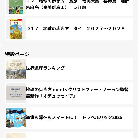
０２ 地球の歩き方 島旅 奄美大島 喜界島 加計
呂麻島（奄美群島１） ５訂版
Ｄ１７ 地球の歩き方 タイ ２０２７～２０２８
特設ページ
世界遺産ランキング
地球の歩き方 meets クリストファー・ノーラン監督
最新作『オデュッセイア』
準備も滞在もスマートに！ トラベルハック2026