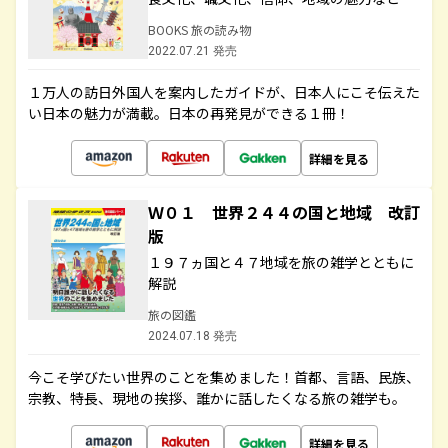
BOOKS 旅の読み物
2022.07.21 発売
１万人の訪日外国人を案内したガイドが、日本人にこそ伝えた
い日本の魅力が満載。日本の再発見ができる１冊！
詳細を見る
Ｗ０１ 世界２４４の国と地域 改訂
版
１９７ヵ国と４７地域を旅の雑学とともに
解説
旅の図鑑
2024.07.18 発売
今こそ学びたい世界のことを集めました！首都、言語、民族、
宗教、特長、現地の挨拶、誰かに話したくなる旅の雑学も。
詳細を見る