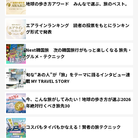
地球の歩き方アワード みんなで選ぶ、旅のベスト。
エアラインランキング 読者の投票をもとにランキン
グ形式で発表
Next韓国旅 次の韓国旅行がもっと楽しくなる 旅先・
グルメ・テクニック
旬な“あの人”が「旅」をテーマに語るインタビュー連
載 MY TRAVEL STORY
今、こんな旅がしてみたい！地球の歩き方が選ぶ2026
年絶対行くべき旅先30
コスパもタイパもかなえる！賢者の旅テクニック