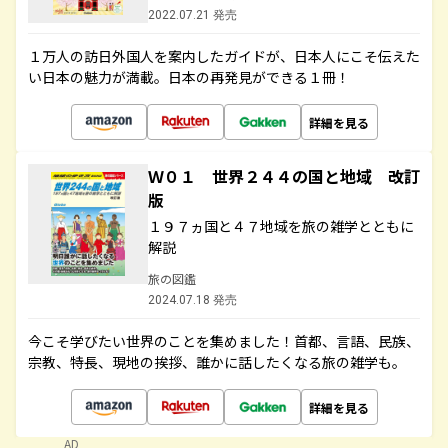
2022.07.21 発売
１万人の訪日外国人を案内したガイドが、日本人にこそ伝えた
い日本の魅力が満載。日本の再発見ができる１冊！
詳細を見る
Ｗ０１ 世界２４４の国と地域 改訂
版
１９７ヵ国と４７地域を旅の雑学とともに
解説
旅の図鑑
2024.07.18 発売
今こそ学びたい世界のことを集めました！首都、言語、民族、
宗教、特長、現地の挨拶、誰かに話したくなる旅の雑学も。
詳細を見る
AD