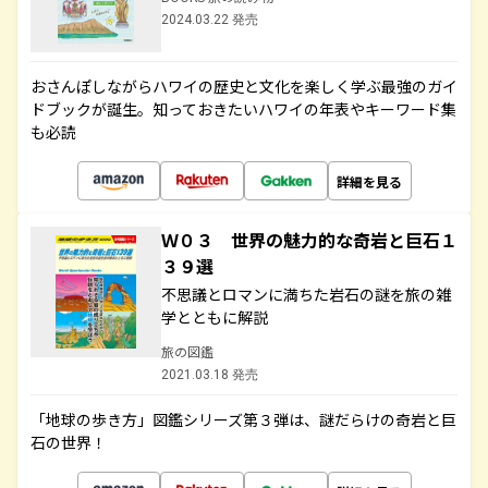
2024.03.22 発売
おさんぽしながらハワイの歴史と文化を楽しく学ぶ最強のガイ
ドブックが誕生。知っておきたいハワイの年表やキーワード集
も必読
詳細を見る
Ｗ０３ 世界の魅力的な奇岩と巨石１
３９選
不思議とロマンに満ちた岩石の謎を旅の雑
学とともに解説
旅の図鑑
2021.03.18 発売
「地球の歩き方」図鑑シリーズ第３弾は、謎だらけの奇岩と巨
石の世界！