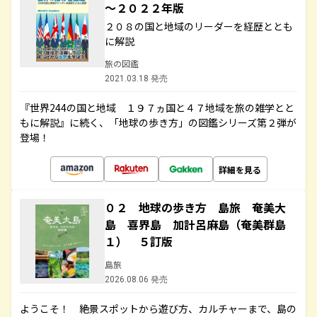
～２０２２年版
２０８の国と地域のリーダーを経歴ととも
に解説
旅の図鑑
2021.03.18 発売
『世界244の国と地域 １９７ヵ国と４７地域を旅の雑学とと
もに解説』に続く、「地球の歩き方」の図鑑シリーズ第２弾が
登場！
詳細を見る
０２ 地球の歩き方 島旅 奄美大
島 喜界島 加計呂麻島（奄美群島
１） ５訂版
島旅
2026.08.06 発売
ようこそ！ 絶景スポットから遊び方、カルチャーまで、島の