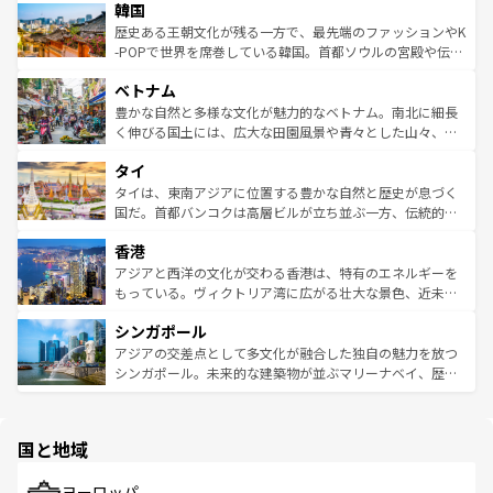
ワイを、存分に味わってほしい。 なお、新着のハワイ情報
韓国
いる。アクティビティも充実しており、サーフィンやダイ
ン）、静ひつな山岳地帯である台湾東部など、都市の喧騒
は
コンテンツ一覧
を参照してほしい。
ビング、ハイキングなど、アウトドア好きにはたまらな
と山間の静けさが共存しており、訪れる人に新しい発見と
歴史ある王朝文化が残る一方で、最先端のファッションやK
い。オーストラリアの多彩な魅力を存分に味わいつくそ
驚きをもたらしてくれる。また、奥深い台湾の食文化も魅
-POPで世界を席巻している韓国。首都ソウルの宮殿や伝統
う。 なお、新着のオーストラリア情報は
コンテンツ一覧
を
力で、夜市などの屋台グルメから高級料理、ヘルシーで美
家屋が並ぶエリアでは韓国の歴史と文化に浸ることがで
参照してほしい。
ベトナム
容にもいいと評判のスイーツなど、バラエティ豊かな料理
き、地方に足を延ばせば四季折々の自然美を楽しむことが
が味わえる。 なお、新着の台湾情報は
コンテンツ一覧
を参
できる。そして、キムチや焼肉、絶品のストリートフード
豊かな自然と多様な文化が魅力的なベトナム。南北に細長
照してほしい。
まで、さまざまな韓国料理が待っている。夜には、韓国な
く伸びる国土には、広大な田園風景や青々とした山々、世
らではのナイトライフも堪能できる。あたたかいホスピタ
界遺産に登録された壮大な自然景観が点在し、都市部では
タイ
リティに包まれながら、韓国の多彩な魅力を心ゆくまで味
急速な発展と共に伝統が息づく。ハノイの古い町並みやホ
わってみてほしい。 なお、新着の韓国情報は
コンテンツ一
ーチミン市のフランス統治時代の建物も、独特の雰囲気を
タイは、東南アジアに位置する豊かな自然と歴史が息づく
覧
を参照してほしい。
醸し出している。また、バラエティの豊かさとおいしさで
国だ。首都バンコクは高層ビルが立ち並ぶ一方、伝統的な
世界中の食通を魅了してやまないベトナム料理も魅力のひ
寺院や市場がいたるところに点在し、古きよき文化と現代
香港
とつ。フォーやバインミー、ベトナムコーヒーなどは、ぜ
の活気が交差している。北部ではチェンマイなどの山岳地
ひ現地で味わいたい。どの地域を訪れてもあたたかい人々
帯で自然と触れ合い、南部ではプーケットやクラビの美し
アジアと西洋の文化が交わる香港は、特有のエネルギーを
が旅行者を迎えてくれるので、きっと忘れられない旅にな
いビーチでリゾート気分を楽しむことができる。タイ料理
もっている。ヴィクトリア湾に広がる壮大な景色、近未来
るはずだ。 なお、新着のベトナム情報は
コンテンツ一覧
を
は世界的に有名で、屋台から高級レストランまで味覚を刺
的なアートスポット、そして歴史と現代が融合した町並
参照してほしい。
シンガポール
激する。気候は一年中温暖で、どの季節にも異なる楽しみ
み、どこを訪れても感動するはず。観光スポットが密集し
が待っている。親しみやすいタイの人々、仏教を中心とし
ており、効率よく見どころを回れるのも魅力。息をのむよ
アジアの交差点として多文化が融合した独自の魅力を放つ
た文化、そして多様な観光資源が、訪れる旅人を魅了し続
うな絶景から文化的な体験まで、香港を存分に楽しみ尽く
シンガポール。未来的な建築物が並ぶマリーナベイ、歴史
ける。 なお、新着のタイ情報は
コンテンツ一覧
を参照して
そう。 なお、新着の香港情報は
コンテンツ一覧
を参照して
と伝統を感じられるエスニックタウン、多数の緑豊かな公
ほしい。
ほしい。
園や自然保護区など、自然が調和した近代的な景観と文化
の多様性あふれるカラフルな町は、どこを歩いても新しい
国と地域
発見がある。さらに、治安のよさや充実した公共交通機関
も、旅行者にとっては魅力的なポイント。グルメも豊富
で、ホーカーズは地元の風情を楽しめる外せないスポット