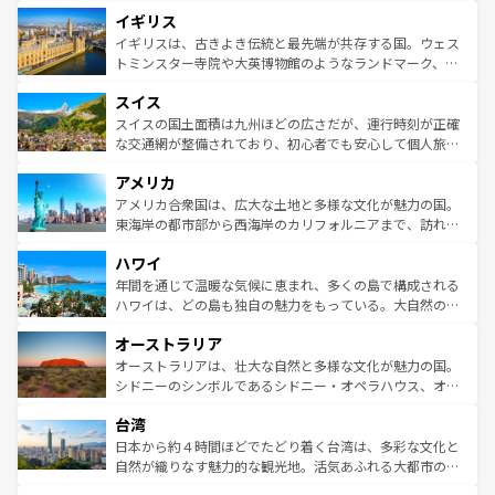
れ、フランス料理はユネスコ無形文化遺産にも登録されて
道から、未来を先取りするようなモダンな都市まで多様な
イギリス
いる。シャンパンの発祥地であるランス、プロヴァンスの
顔を持つこの国は、どこを歩いても飽きることがない。ベ
香り高いラベンダー畑など、多彩な楽しみ方が可能だ。さ
ルリンの文化的活気、バイエルン州のアルプスの絶景、そ
イギリスは、古きよき伝統と最先端が共存する国。ウェス
らに、パリ以外の地域にも魅力が溢れており、どの街角に
してライン川沿いのワイン畑といった風景は必見。ビール
トミンスター寺院や大英博物館のようなランドマーク、歴
も豊かな歴史と文化が息づいている。パリ以外の個性あふ
とソーセージを味わいながら地元の人と過ごす楽しい時間
史ある大学都市、美しい丘陵地帯や牧歌的な風景など、エ
れる地方に足を運ぶとそれぞれで全く異なる文化を体験で
スイス
は、お酒好きな人にはぜひ体験してほしい。 なお、新着の
リアごとに異なる魅力がある。また、優雅なアフタヌーン
きるだろう。 なお、新着のフランス情報は
コンテンツ一覧
ドイツ情報は
コンテンツ一覧
を参照してほしい。
ティー、ビール好きにはたまらない英国パブ、サッカー観
スイスの国土面積は九州ほどの広さだが、運行時刻が正確
を参照してほしい。
戦など、本場だからこそできる体験も豊富。イギリスを旅
な交通網が整備されており、初心者でも安心して個人旅行
して楽しみつくそう。 なお、新着のイギリス情報は
コンテ
を楽しめる。日本同様に時刻表どおりの旅が可能だ。中世
アメリカ
ンツ一覧
を参照してほしい。
の建物がそのまま残る町や、スイスならではのユニークな
博物館もあり、アルプス観光だけでなく町歩きも満喫する
アメリカ合衆国は、広大な土地と多様な文化が魅力の国。
ことができる。国民の所得が高いため物価も高いが、旅行
東海岸の都市部から西海岸のカリフォルニアまで、訪れる
者向けの交通パス提供のサービスもあり、うまく活用すれ
場所ごとに異なる風景と体験が待っている。ニューヨーク
ハワイ
ば市内交通費無料で観光を楽しむこともできる。 なお、新
のような巨大都市は、観光、ショッピング、エンターテイ
着のスイス情報は
コンテンツ一覧
を参照してほしい。
ンメントが詰まった刺激的なスポットだ。一方、アメリカ
年間を通じて温暖な気候に恵まれ、多くの島で構成される
西部には大自然が広がり、グランドキャニオンやイエロー
ハワイは、どの島も独自の魅力をもっている。大自然の神
ストーン国立公園といった絶景が堪能できる。さらに、南
秘を感じたいなら、火山が生み出した壮大な景観を誇るハ
オーストラリア
部のニューオーリンズでは、音楽と美食が融合した独特の
ワイ島は見逃せない。また、定番の観光地といえばオアフ
文化が魅力。旅行者はアメリカの各地域で異なる魅力を楽
島だが、静かな自然を求めるならマウイ島やカウアイ島が
オーストラリアは、壮大な自然と多様な文化が魅力の国。
しみながら、その多様性と豊かな歴史を感じることができ
おすすめ。エメラルドグリーンに輝く海をはじめ、豊かな
シドニーのシンボルであるシドニー・オペラハウス、オー
るだろう。車でのロードトリップや列車の旅も、アメリカ
文化や歴史が息づいている。「アロハスピリット」と呼ば
ストラリア東海岸北部に広がる大サンゴ礁地帯グレートバ
ならではの贅沢な旅のスタイルだ。 なお、新着のアメリカ
台湾
れるおもてなしの心で訪れる人々を迎えてくれるハワイの
リアリーフや大陸中央部にそびえるウルル（エアーズロッ
情報は
コンテンツ一覧
を参照してほしい。
人々、おいしいローカルフードやハワイアンミュージッ
ク）、タスマニアの美しい原生林やケアンズの熱帯雨林な
日本から約４時間ほどでたどり着く台湾は、多彩な文化と
ク、伝統的なフラダンスなど、すべてがハワイの魅力を彩
ど、見どころがたくさん。また、カフェやワイン、オージ
自然が織りなす魅力的な観光地。活気あふれる大都市の台
っている。訪れるたびに新しい発見と感動が待っているハ
ービーフなどの食文化も豊かで、美味しいものであふれて
北やノスタルジックな町並みが人気な九份（ジォウフェ