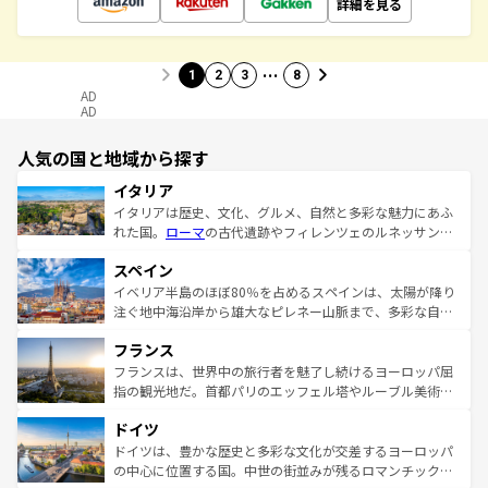
詳細を見る
…
1
2
3
8
AD
AD
人気の国と地域から探す
イタリア
イタリアは歴史、文化、グルメ、自然と多彩な魅力にあふ
れた国。
ローマ
の古代遺跡やフィレンツェのルネッサンス
美術、ヴェネツィアの運河など、歴史あるスポットはもち
スペイン
ろん、トスカーナの美しい田園風景やアマルフィ海岸の絶
景など、自然景観も見逃せない。観光の合間には、本場の
イベリア半島のほぼ80％を占めるスペインは、太陽が降り
ピザやパスタなど、絶品のイタリア料理を堪能することも
注ぐ地中海沿岸から雄大なピレネー山脈まで、多彩な自然
できる。朝目覚めてから夜眠るまで、すべての瞬間を楽し
と文化が詰まったヨーロッパ屈指の旅行先だ。多様な地域
フランス
ませてくれるイタリアで、忘れられない旅をしてみよう！
文化が根付くこの国では、情熱的なフラメンコ、熱気あふ
なお、新着のイタリア情報は
コンテンツ一覧
を参照してほ
れる闘牛、そして美味しいタパスが生活の一部となってい
フランスは、世界中の旅行者を魅了し続けるヨーロッパ屈
しい。
る。首都マドリードの洗練された雰囲気や、バルセロナの
指の観光地だ。首都パリのエッフェル塔やルーブル美術館
アートに溢れた街角から、地方では古代ローマ遺跡や中世
といった象徴的なスポットから、田舎町の古風な美しさま
ドイツ
の城塞都市、穏やかなビーチリゾートまで多彩な表情を見
で、幅広い魅力が詰まっている。華麗な宮殿、歴史的な大
せる。地方によって風土や気候が異なるスペインはその個
聖堂、美しいビーチ、そして豊かな自然が、訪れる者を心
ドイツは、豊かな歴史と多彩な文化が交差するヨーロッパ
性で訪れる人を魅了する。 なお、新着のスペイン情報は
コ
から魅了する。また、フランスは美食の国としても知ら
の中心に位置する国。中世の街並みが残るロマンチック街
ンテンツ一覧
を参照してほしい。