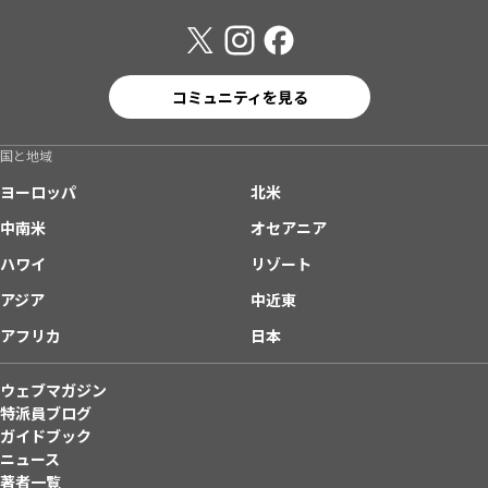
コミュニティを見る
国と地域
ヨーロッパ
北米
中南米
オセアニア
ハワイ
リゾート
アジア
中近東
アフリカ
日本
ウェブマガジン
特派員ブログ
ガイドブック
ニュース
著者一覧