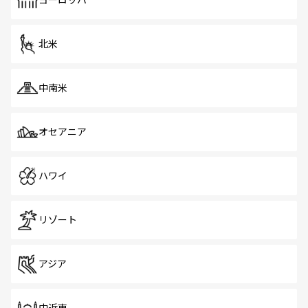
ヨーロッパ
だ。訪れる人を飽きさせないシンガポールで、多様な魅力
を体感しよう。 なお、新着のシンガポール情報は
コンテン
ツ一覧
を参照してほしい。
北米
中南米
オセアニア
ハワイ
リゾート
アジア