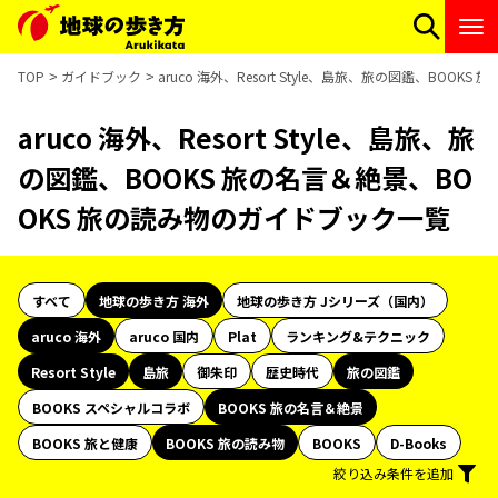
TOP
ガイドブック
aruco 海外、Resort Style、島旅、旅の図鑑、BOO
aruco 海外、Resort Style、島旅、旅
の図鑑、BOOKS 旅の名言＆絶景、BO
OKS 旅の読み物のガイドブック一覧
すべて
地球の歩き方 海外
地球の歩き方 Jシリーズ（国内）
aruco 海外
aruco 国内
Plat
ランキング&テクニック
Resort Style
島旅
御朱印
歴史時代
旅の図鑑
BOOKS スペシャルコラボ
BOOKS 旅の名言＆絶景
BOOKS 旅と健康
BOOKS 旅の読み物
BOOKS
D-Books
絞り込み条件を追加