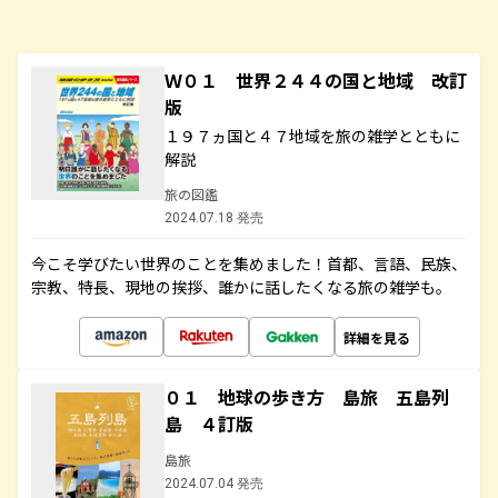
Ｗ０１ 世界２４４の国と地域 改訂
版
１９７ヵ国と４７地域を旅の雑学とともに
解説
旅の図鑑
2024.07.18 発売
今こそ学びたい世界のことを集めました！首都、言語、民族、
宗教、特長、現地の挨拶、誰かに話したくなる旅の雑学も。
詳細を見る
０１ 地球の歩き方 島旅 五島列
島 ４訂版
島旅
2024.07.04 発売