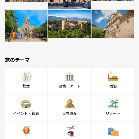
旅のテーマ
飲食
建築・アート
宿泊
イベント・観戦
世界遺産
リゾート