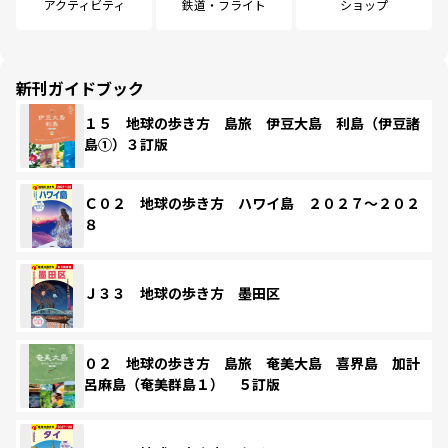
アクティビティ
鉄道・フライト
ショップ
新刊ガイドブック
１５ 地球の歩き方 島旅 伊豆大島 利島（伊豆諸
島①）３訂版
Ｃ０２ 地球の歩き方 ハワイ島 ２０２７～２０２
８
Ｊ３３ 地球の歩き方 墨田区
０２ 地球の歩き方 島旅 奄美大島 喜界島 加計
呂麻島（奄美群島１） ５訂版