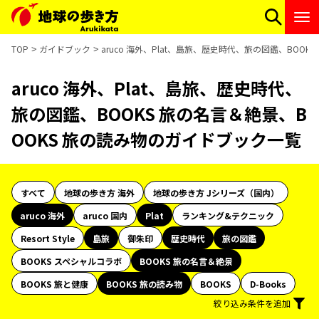
TOP
ガイドブック
aruco 海外、Plat、島旅、歴史時代、旅の図鑑、BOO
aruco 海外、Plat、島旅、歴史時代、
旅の図鑑、BOOKS 旅の名言＆絶景、B
OOKS 旅の読み物のガイドブック一覧
すべて
地球の歩き方 海外
地球の歩き方 Jシリーズ（国内）
aruco 海外
aruco 国内
Plat
ランキング&テクニック
Resort Style
島旅
御朱印
歴史時代
旅の図鑑
BOOKS スペシャルコラボ
BOOKS 旅の名言＆絶景
BOOKS 旅と健康
BOOKS 旅の読み物
BOOKS
D-Books
絞り込み条件を追加