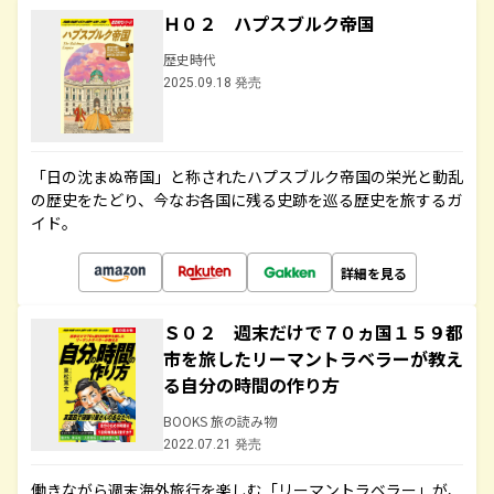
Ｈ０２ ハプスブルク帝国
歴史時代
2025.09.18 発売
「日の沈まぬ帝国」と称されたハプスブルク帝国の栄光と動乱
の歴史をたどり、今なお各国に残る史跡を巡る歴史を旅するガ
イド。
詳細を見る
Ｓ０２ 週末だけで７０ヵ国１５９都
市を旅したリーマントラベラーが教え
る自分の時間の作り方
BOOKS 旅の読み物
2022.07.21 発売
働きながら週末海外旅行を楽しむ「リーマントラベラー」が、