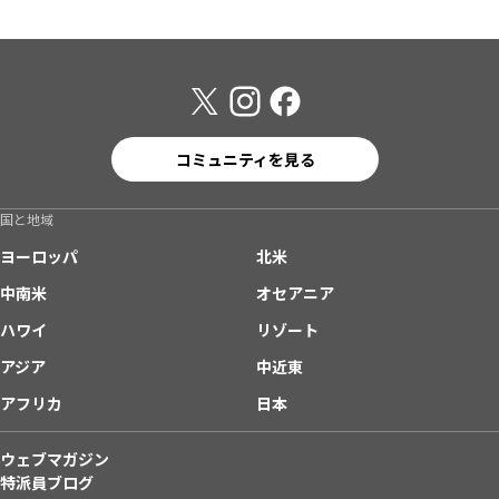
コミュニティを見る
国と地域
ヨーロッパ
北米
中南米
オセアニア
ハワイ
リゾート
アジア
中近東
アフリカ
日本
ウェブマガジン
特派員ブログ