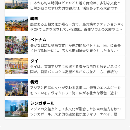
情報は
コンテンツ一覧
を参照してほしい。
人々、おいしいローカルフードやハワイアンミュージッ
ク）、タスマニアの美しい原生林やケアンズの熱帯雨林な
日本から約４時間ほどでたどり着く台湾は、多彩な文化と
ク、伝統的なフラダンスなど、すべてがハワイの魅力を彩
ど、見どころがたくさん。また、カフェやワイン、オージ
自然が織りなす魅力的な観光地。活気あふれる大都市の台
っている。訪れるたびに新しい発見と感動が待っているハ
ービーフなどの食文化も豊かで、美味しいものであふれて
北やノスタルジックな町並みが人気な九份（ジォウフェ
ワイを、存分に味わってほしい。 なお、新着のハワイ情報
韓国
いる。アクティビティも充実しており、サーフィンやダイ
ン）、静ひつな山岳地帯である台湾東部など、都市の喧騒
は
コンテンツ一覧
を参照してほしい。
ビング、ハイキングなど、アウトドア好きにはたまらな
と山間の静けさが共存しており、訪れる人に新しい発見と
歴史ある王朝文化が残る一方で、最先端のファッションやK
い。オーストラリアの多彩な魅力を存分に味わいつくそ
驚きをもたらしてくれる。また、奥深い台湾の食文化も魅
-POPで世界を席巻している韓国。首都ソウルの宮殿や伝統
う。 なお、新着のオーストラリア情報は
コンテンツ一覧
を
力で、夜市などの屋台グルメから高級料理、ヘルシーで美
家屋が並ぶエリアでは韓国の歴史と文化に浸ることがで
参照してほしい。
ベトナム
容にもいいと評判のスイーツなど、バラエティ豊かな料理
き、地方に足を延ばせば四季折々の自然美を楽しむことが
が味わえる。 なお、新着の台湾情報は
コンテンツ一覧
を参
できる。そして、キムチや焼肉、絶品のストリートフード
豊かな自然と多様な文化が魅力的なベトナム。南北に細長
照してほしい。
まで、さまざまな韓国料理が待っている。夜には、韓国な
く伸びる国土には、広大な田園風景や青々とした山々、世
らではのナイトライフも堪能できる。あたたかいホスピタ
界遺産に登録された壮大な自然景観が点在し、都市部では
タイ
リティに包まれながら、韓国の多彩な魅力を心ゆくまで味
急速な発展と共に伝統が息づく。ハノイの古い町並みやホ
わってみてほしい。 なお、新着の韓国情報は
コンテンツ一
ーチミン市のフランス統治時代の建物も、独特の雰囲気を
タイは、東南アジアに位置する豊かな自然と歴史が息づく
覧
を参照してほしい。
醸し出している。また、バラエティの豊かさとおいしさで
国だ。首都バンコクは高層ビルが立ち並ぶ一方、伝統的な
世界中の食通を魅了してやまないベトナム料理も魅力のひ
寺院や市場がいたるところに点在し、古きよき文化と現代
香港
とつ。フォーやバインミー、ベトナムコーヒーなどは、ぜ
の活気が交差している。北部ではチェンマイなどの山岳地
ひ現地で味わいたい。どの地域を訪れてもあたたかい人々
帯で自然と触れ合い、南部ではプーケットやクラビの美し
アジアと西洋の文化が交わる香港は、特有のエネルギーを
が旅行者を迎えてくれるので、きっと忘れられない旅にな
いビーチでリゾート気分を楽しむことができる。タイ料理
もっている。ヴィクトリア湾に広がる壮大な景色、近未来
るはずだ。 なお、新着のベトナム情報は
コンテンツ一覧
を
は世界的に有名で、屋台から高級レストランまで味覚を刺
的なアートスポット、そして歴史と現代が融合した町並
参照してほしい。
シンガポール
激する。気候は一年中温暖で、どの季節にも異なる楽しみ
み、どこを訪れても感動するはず。観光スポットが密集し
が待っている。親しみやすいタイの人々、仏教を中心とし
ており、効率よく見どころを回れるのも魅力。息をのむよ
アジアの交差点として多文化が融合した独自の魅力を放つ
た文化、そして多様な観光資源が、訪れる旅人を魅了し続
うな絶景から文化的な体験まで、香港を存分に楽しみ尽く
シンガポール。未来的な建築物が並ぶマリーナベイ、歴史
ける。 なお、新着のタイ情報は
コンテンツ一覧
を参照して
そう。 なお、新着の香港情報は
コンテンツ一覧
を参照して
と伝統を感じられるエスニックタウン、多数の緑豊かな公
ほしい。
ほしい。
園や自然保護区など、自然が調和した近代的な景観と文化
の多様性あふれるカラフルな町は、どこを歩いても新しい