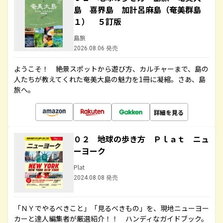
島 喜界島 加計呂麻島（奄美群島
１） ５訂版
島旅
2026.08.06 発売
ようこそ！ 絶景スポットから遊び方、カルチャーまで、島の
人たちが教えてくれた奄美大島の魅力を1冊に凝縮。さあ、島
旅へ。
詳細を見る
０２ 地球の歩き方 Ｐｌａｔ ニュ
ーヨーク
Plat
2024.08.08 発売
「ＮＹでやるべきこと」「見るべきもの」を、現地ニューヨー
カーと達人編集者が厳選紹介！！ ハンディなガイドブック。