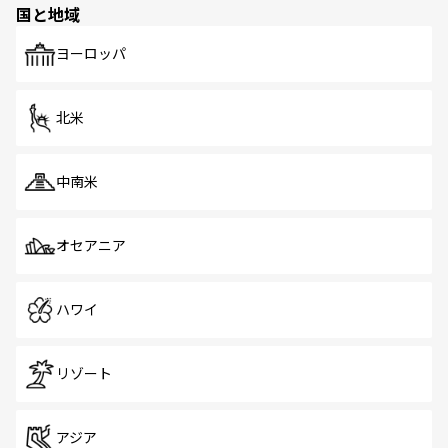
国と地域
発見がある。さらに、治安のよさや充実した公共交通機関
も、旅行者にとっては魅力的なポイント。グルメも豊富
で、ホーカーズは地元の風情を楽しめる外せないスポット
ヨーロッパ
だ。訪れる人を飽きさせないシンガポールで、多様な魅力
を体感しよう。 なお、新着のシンガポール情報は
コンテン
ツ一覧
を参照してほしい。
北米
中南米
オセアニア
ハワイ
リゾート
アジア