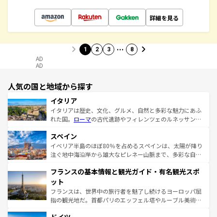
詳細を見る
…
1
2
3
8
AD
AD
人気の国と地域から探す
イタリア
イタリアは歴史、文化、グルメ、自然と多彩な魅力にあふ
れた国。
ローマ
の古代遺跡やフィレンツェのルネッサンス
美術、ヴェネツィアの運河など、歴史あるスポットはもち
スペイン
ろん、トスカーナの美しい田園風景やアマルフィ海岸の絶
景など、自然景観も見逃せない。観光の合間には、本場の
イベリア半島のほぼ80％を占めるスペインは、太陽が降り
ピザやパスタなど、絶品のイタリア料理を堪能することも
注ぐ地中海沿岸から雄大なピレネー山脈まで、多彩な自然
できる。朝目覚めてから夜眠るまで、すべての瞬間を楽し
と文化が詰まったヨーロッパ屈指の旅行先だ。多様な地域
フランスの基本情報と観光ガイド・有名観光スポ
ませてくれるイタリアで、忘れられない旅をしてみよう！
文化が根付くこの国では、情熱的なフラメンコ、熱気あふ
なお、新着のイタリア情報は
コンテンツ一覧
を参照してほ
れる闘牛、そして美味しいタパスが生活の一部となってい
ット
しい。
る。首都マドリードの洗練された雰囲気や、バルセロナの
フランスは、世界中の旅行者を魅了し続けるヨーロッパ屈
アートに溢れた街角から、地方では古代ローマ遺跡や中世
指の観光地だ。首都パリのエッフェル塔やルーブル美術館
の城塞都市、穏やかなビーチリゾートまで多彩な表情を見
といった象徴的なスポットから、田舎町の古風な美しさま
せる。地方によって風土や気候が異なるスペインはその個