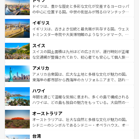
ドイツ
で、幅広い魅力が詰まっている。華麗な宮殿、歴史的な大
性で訪れる人を魅了する。 なお、新着のスペイン情報は
コ
聖堂、美しいビーチ、そして豊かな自然が、訪れる者を心
ドイツは、豊かな歴史と多彩な文化が交差するヨーロッパ
ンテンツ一覧
を参照してほしい。
から魅了する。また、フランスは美食の国としても知ら
の中心に位置する国。中世の街並みが残るロマンチック街
れ、フランス料理はユネスコ無形文化遺産にも登録されて
道から、未来を先取りするようなモダンな都市まで多様な
イギリス
いる。シャンパンの発祥地であるランス、プロヴァンスの
顔を持つこの国は、どこを歩いても飽きることがない。ベ
香り高いラベンダー畑など、多彩な楽しみ方が可能だ。さ
ルリンの文化的活気、バイエルン州のアルプスの絶景、そ
イギリスは、古きよき伝統と最先端が共存する国。ウェス
らに、パリ以外の地域にも魅力が溢れており、どの街角に
してライン川沿いのワイン畑といった風景は必見。ビール
トミンスター寺院や大英博物館のようなランドマーク、歴
も豊かな歴史と文化が息づいている。パリ以外の個性あふ
とソーセージを味わいながら地元の人と過ごす楽しい時間
史ある大学都市、美しい丘陵地帯や牧歌的な風景など、エ
れる地方に足を運ぶとそれぞれで全く異なる文化を体験で
スイス
は、お酒好きな人にはぜひ体験してほしい。 なお、新着の
リアごとに異なる魅力がある。また、優雅なアフタヌーン
きるだろう。 なお、新着のフランス情報は
コンテンツ一覧
ドイツ情報は
コンテンツ一覧
を参照してほしい。
ティー、ビール好きにはたまらない英国パブ、サッカー観
スイスの国土面積は九州ほどの広さだが、運行時刻が正確
を参照してほしい。
戦など、本場だからこそできる体験も豊富。イギリスを旅
な交通網が整備されており、初心者でも安心して個人旅行
して楽しみつくそう。 なお、新着のイギリス情報は
コンテ
を楽しめる。日本同様に時刻表どおりの旅が可能だ。中世
アメリカ
ンツ一覧
を参照してほしい。
の建物がそのまま残る町や、スイスならではのユニークな
博物館もあり、アルプス観光だけでなく町歩きも満喫する
アメリカ合衆国は、広大な土地と多様な文化が魅力の国。
ことができる。国民の所得が高いため物価も高いが、旅行
東海岸の都市部から西海岸のカリフォルニアまで、訪れる
者向けの交通パス提供のサービスもあり、うまく活用すれ
場所ごとに異なる風景と体験が待っている。ニューヨーク
ハワイ
ば市内交通費無料で観光を楽しむこともできる。 なお、新
のような巨大都市は、観光、ショッピング、エンターテイ
着のスイス情報は
コンテンツ一覧
を参照してほしい。
ンメントが詰まった刺激的なスポットだ。一方、アメリカ
年間を通じて温暖な気候に恵まれ、多くの島で構成される
西部には大自然が広がり、グランドキャニオンやイエロー
ハワイは、どの島も独自の魅力をもっている。大自然の神
ストーン国立公園といった絶景が堪能できる。さらに、南
秘を感じたいなら、火山が生み出した壮大な景観を誇るハ
オーストラリア
部のニューオーリンズでは、音楽と美食が融合した独特の
ワイ島は見逃せない。また、定番の観光地といえばオアフ
文化が魅力。旅行者はアメリカの各地域で異なる魅力を楽
島だが、静かな自然を求めるならマウイ島やカウアイ島が
オーストラリアは、壮大な自然と多様な文化が魅力の国。
しみながら、その多様性と豊かな歴史を感じることができ
おすすめ。エメラルドグリーンに輝く海をはじめ、豊かな
シドニーのシンボルであるシドニー・オペラハウス、オー
るだろう。車でのロードトリップや列車の旅も、アメリカ
文化や歴史が息づいている。「アロハスピリット」と呼ば
ストラリア東海岸北部に広がる大サンゴ礁地帯グレートバ
ならではの贅沢な旅のスタイルだ。 なお、新着のアメリカ
台湾
れるおもてなしの心で訪れる人々を迎えてくれるハワイの
リアリーフや大陸中央部にそびえるウルル（エアーズロッ