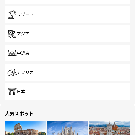
リゾート
アジア
中近東
アフリカ
日本
人気スポット