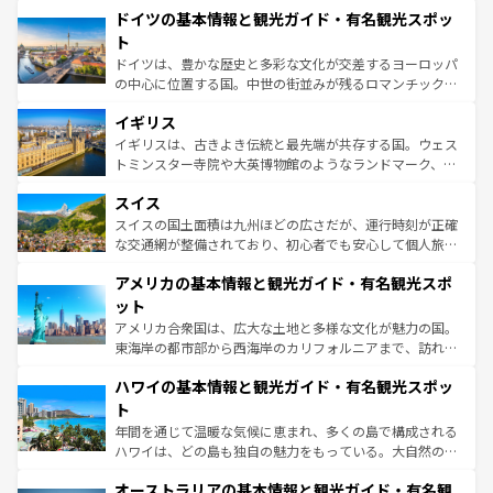
せる。地方によって風土や気候が異なるスペインはその個
ドイツの基本情報と観光ガイド・有名観光スポッ
で、幅広い魅力が詰まっている。華麗な宮殿、歴史的な大
性で訪れる人を魅了する。 なお、新着のスペイン情報は
コ
聖堂、美しいビーチ、そして豊かな自然が、訪れる者を心
ト
ンテンツ一覧
を参照してほしい。
から魅了する。また、フランスは美食の国としても知ら
ドイツは、豊かな歴史と多彩な文化が交差するヨーロッパ
れ、フランス料理はユネスコ無形文化遺産にも登録されて
の中心に位置する国。中世の街並みが残るロマンチック街
いる。シャンパンの発祥地であるランス、プロヴァンスの
道から、未来を先取りするようなモダンな都市まで多様な
香り高いラベンダー畑など、多彩な楽しみ方が可能だ。さ
イギリス
顔を持つこの国は、どこを歩いても飽きることがない。ベ
らに、パリ以外の地域にも魅力が溢れており、どの街角に
ルリンの文化的活気、バイエルン州のアルプスの絶景、そ
イギリスは、古きよき伝統と最先端が共存する国。ウェス
も豊かな歴史と文化が息づいている。パリ以外の個性あふ
してライン川沿いのワイン畑といった風景は必見。ビール
トミンスター寺院や大英博物館のようなランドマーク、歴
れる地方に足を運ぶとそれぞれで全く異なる文化を体験で
とソーセージを味わいながら地元の人と過ごす楽しい時間
史ある大学都市、美しい丘陵地帯や牧歌的な風景など、エ
きるだろう。 なお、新着のフランス情報は
コンテンツ一覧
スイス
は、お酒好きな人にはぜひ体験してほしい。 なお、新着の
リアごとに異なる魅力がある。また、優雅なアフタヌーン
を参照してほしい。
ドイツ情報は
コンテンツ一覧
を参照してほしい。
ティー、ビール好きにはたまらない英国パブ、サッカー観
スイスの国土面積は九州ほどの広さだが、運行時刻が正確
戦など、本場だからこそできる体験も豊富。イギリスを旅
な交通網が整備されており、初心者でも安心して個人旅行
して楽しみつくそう。 なお、新着のイギリス情報は
コンテ
を楽しめる。日本同様に時刻表どおりの旅が可能だ。中世
アメリカの基本情報と観光ガイド・有名観光スポ
ンツ一覧
を参照してほしい。
の建物がそのまま残る町や、スイスならではのユニークな
博物館もあり、アルプス観光だけでなく町歩きも満喫する
ット
ことができる。国民の所得が高いため物価も高いが、旅行
アメリカ合衆国は、広大な土地と多様な文化が魅力の国。
者向けの交通パス提供のサービスもあり、うまく活用すれ
東海岸の都市部から西海岸のカリフォルニアまで、訪れる
ば市内交通費無料で観光を楽しむこともできる。 なお、新
場所ごとに異なる風景と体験が待っている。ニューヨーク
着のスイス情報は
コンテンツ一覧
を参照してほしい。
ハワイの基本情報と観光ガイド・有名観光スポッ
のような巨大都市は、観光、ショッピング、エンターテイ
ンメントが詰まった刺激的なスポットだ。一方、アメリカ
ト
西部には大自然が広がり、グランドキャニオンやイエロー
年間を通じて温暖な気候に恵まれ、多くの島で構成される
ストーン国立公園といった絶景が堪能できる。さらに、南
ハワイは、どの島も独自の魅力をもっている。大自然の神
部のニューオーリンズでは、音楽と美食が融合した独特の
秘を感じたいなら、火山が生み出した壮大な景観を誇るハ
文化が魅力。旅行者はアメリカの各地域で異なる魅力を楽
オーストラリアの基本情報と観光ガイド・有名観
ワイ島は見逃せない。また、定番の観光地といえばオアフ