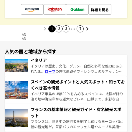
詳細を見る
…
1
2
3
7
AD
AD
人気の国と地域から探す
イタリア
イタリアは歴史、文化、グルメ、自然と多彩な魅力にあふ
れた国。
ローマ
の古代遺跡やフィレンツェのルネッサンス
美術、ヴェネツィアの運河など、歴史あるスポットはもち
スペインの観光ポイントと人気スポット・知ってお
ろん、トスカーナの美しい田園風景やアマルフィ海岸の絶
景など、自然景観も見逃せない。観光の合間には、本場の
くべき基本情報
ピザやパスタなど、絶品のイタリア料理を堪能することも
イベリア半島のほぼ80％を占めるスペインは、太陽が降り
できる。朝目覚めてから夜眠るまで、すべての瞬間を楽し
注ぐ地中海沿岸から雄大なピレネー山脈まで、多彩な自然
ませてくれるイタリアで、忘れられない旅をしてみよう！
と文化が詰まったヨーロッパ屈指の旅行先だ。多様な地域
なお、新着のイタリア情報は
コンテンツ一覧
を参照してほ
フランスの基本情報と観光ガイド・有名観光スポ
文化が根付くこの国では、情熱的なフラメンコ、熱気あふ
しい。
れる闘牛、そして美味しいタパスが生活の一部となってい
ット
る。首都マドリードの洗練された雰囲気や、バルセロナの
フランスは、世界中の旅行者を魅了し続けるヨーロッパ屈
アートに溢れた街角から、地方では古代ローマ遺跡や中世
指の観光地だ。首都パリのエッフェル塔やルーブル美術館
の城塞都市、穏やかなビーチリゾートまで多彩な表情を見
といった象徴的なスポットから、田舎町の古風な美しさま