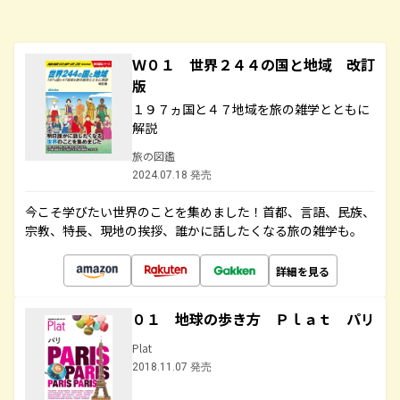
Ｗ０１ 世界２４４の国と地域 改訂
版
１９７ヵ国と４７地域を旅の雑学とともに
解説
旅の図鑑
2024.07.18 発売
今こそ学びたい世界のことを集めました！首都、言語、民族、
宗教、特長、現地の挨拶、誰かに話したくなる旅の雑学も。
詳細を見る
０１ 地球の歩き方 Ｐｌａｔ パリ
Plat
2018.11.07 発売