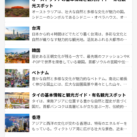
しみながら、その多様性と豊かな歴史を感じることができ
島だが、静かな自然を求めるならマウイ島やカウアイ島が
光スポット
るだろう。車でのロードトリップや列車の旅も、アメリカ
おすすめ。エメラルドグリーンに輝く海をはじめ、豊かな
オーストラリアは、壮大な自然と多様な文化が魅力の国。
ならではの贅沢な旅のスタイルだ。 なお、新着のアメリカ
文化や歴史が息づいている。「アロハスピリット」と呼ば
シドニーのシンボルであるシドニー・オペラハウス、オー
情報は
コンテンツ一覧
を参照してほしい。
れるおもてなしの心で訪れる人々を迎えてくれるハワイの
ストラリア東海岸北部に広がる大サンゴ礁地帯グレートバ
人々、おいしいローカルフードやハワイアンミュージッ
台湾
リアリーフや大陸中央部にそびえるウルル（エアーズロッ
ク、伝統的なフラダンスなど、すべてがハワイの魅力を彩
ク）、タスマニアの美しい原生林やケアンズの熱帯雨林な
日本から約４時間ほどでたどり着く台湾は、多彩な文化と
っている。訪れるたびに新しい発見と感動が待っているハ
ど、見どころがたくさん。また、カフェやワイン、オージ
自然が織りなす魅力的な観光地。活気あふれる大都市の台
ワイを、存分に味わってほしい。 なお、新着のハワイ情報
ービーフなどの食文化も豊かで、美味しいものであふれて
北やノスタルジックな町並みが人気な九份（ジォウフェ
は
コンテンツ一覧
を参照してほしい。
韓国
いる。アクティビティも充実しており、サーフィンやダイ
ン）、静ひつな山岳地帯である台湾東部など、都市の喧騒
ビング、ハイキングなど、アウトドア好きにはたまらな
と山間の静けさが共存しており、訪れる人に新しい発見と
歴史ある王朝文化が残る一方で、最先端のファッションやK
い。オーストラリアの多彩な魅力を存分に味わいつくそ
驚きをもたらしてくれる。また、奥深い台湾の食文化も魅
-POPで世界を席巻している韓国。首都ソウルの宮殿や伝統
う。 なお、新着のオーストラリア情報は
コンテンツ一覧
を
力で、夜市などの屋台グルメから高級料理、ヘルシーで美
家屋が並ぶエリアでは韓国の歴史と文化に浸ることがで
参照してほしい。
ベトナム
容にもいいと評判のスイーツなど、バラエティ豊かな料理
き、地方に足を延ばせば四季折々の自然美を楽しむことが
が味わえる。 なお、新着の台湾情報は
コンテンツ一覧
を参
できる。そして、キムチや焼肉、絶品のストリートフード
豊かな自然と多様な文化が魅力的なベトナム。南北に細長
照してほしい。
まで、さまざまな韓国料理が待っている。夜には、韓国な
く伸びる国土には、広大な田園風景や青々とした山々、世
らではのナイトライフも堪能できる。あたたかいホスピタ
界遺産に登録された壮大な自然景観が点在し、都市部では
タイの基本情報と観光ガイド・有名観光スポット
リティに包まれながら、韓国の多彩な魅力を心ゆくまで味
急速な発展と共に伝統が息づく。ハノイの古い町並みやホ
わってみてほしい。 なお、新着の韓国情報は
コンテンツ一
ーチミン市のフランス統治時代の建物も、独特の雰囲気を
タイは、東南アジアに位置する豊かな自然と歴史が息づく
覧
を参照してほしい。
醸し出している。また、バラエティの豊かさとおいしさで
国だ。首都バンコクは高層ビルが立ち並ぶ一方、伝統的な
世界中の食通を魅了してやまないベトナム料理も魅力のひ
寺院や市場がいたるところに点在し、古きよき文化と現代
香港
とつ。フォーやバインミー、ベトナムコーヒーなどは、ぜ
の活気が交差している。北部ではチェンマイなどの山岳地
ひ現地で味わいたい。どの地域を訪れてもあたたかい人々
帯で自然と触れ合い、南部ではプーケットやクラビの美し
アジアと西洋の文化が交わる香港は、特有のエネルギーを
が旅行者を迎えてくれるので、きっと忘れられない旅にな
いビーチでリゾート気分を楽しむことができる。タイ料理
もっている。ヴィクトリア湾に広がる壮大な景色、近未来
るはずだ。 なお、新着のベトナム情報は
コンテンツ一覧
を
は世界的に有名で、屋台から高級レストランまで味覚を刺
的なアートスポット、そして歴史と現代が融合した町並