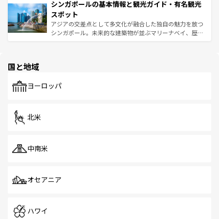
参照してほしい。
シンガポールの基本情報と観光ガイド・有名観光
激する。気候は一年中温暖で、どの季節にも異なる楽しみ
み、どこを訪れても感動するはず。観光スポットが密集し
が待っている。親しみやすいタイの人々、仏教を中心とし
ており、効率よく見どころを回れるのも魅力。息をのむよ
スポット
た文化、そして多様な観光資源が、訪れる旅人を魅了し続
うな絶景から文化的な体験まで、香港を存分に楽しみ尽く
アジアの交差点として多文化が融合した独自の魅力を放つ
ける。 なお、新着のタイ情報は
コンテンツ一覧
を参照して
そう。 なお、新着の香港情報は
コンテンツ一覧
を参照して
シンガポール。未来的な建築物が並ぶマリーナベイ、歴史
ほしい。
ほしい。
と伝統を感じられるエスニックタウン、多数の緑豊かな公
園や自然保護区など、自然が調和した近代的な景観と文化
の多様性あふれるカラフルな町は、どこを歩いても新しい
国と地域
発見がある。さらに、治安のよさや充実した公共交通機関
も、旅行者にとっては魅力的なポイント。グルメも豊富
で、ホーカーズは地元の風情を楽しめる外せないスポット
ヨーロッパ
だ。訪れる人を飽きさせないシンガポールで、多様な魅力
を体感しよう。 なお、新着のシンガポール情報は
コンテン
ツ一覧
を参照してほしい。
北米
中南米
オセアニア
ハワイ