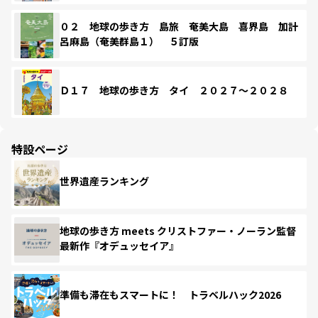
０２ 地球の歩き方 島旅 奄美大島 喜界島 加計
呂麻島（奄美群島１） ５訂版
Ｄ１７ 地球の歩き方 タイ ２０２７～２０２８
特設ページ
世界遺産ランキング
地球の歩き方 meets クリストファー・ノーラン監督
最新作『オデュッセイア』
準備も滞在もスマートに！ トラベルハック2026