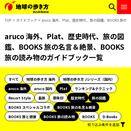
TOP
ガイドブック
aruco 海外、Plat、歴史時代、旅の図鑑、BOOKS 
aruco 海外、Plat、歴史時代、旅の図
鑑、BOOKS 旅の名言＆絶景、BOOKS
旅の読み物のガイドブック一覧
すべて
地球の歩き方 海外
地球の歩き方 Jシリーズ（国内）
aruco 海外
aruco 国内
Plat
ランキング&テクニック
Resort Style
島旅
御朱印
歴史時代
旅の図鑑
BOOKS スペシャルコラボ
BOOKS 旅の名言＆絶景
BOOKS 旅と健康
BOOKS 旅の読み物
BOOKS
D-Books
絞り込み条件を追加