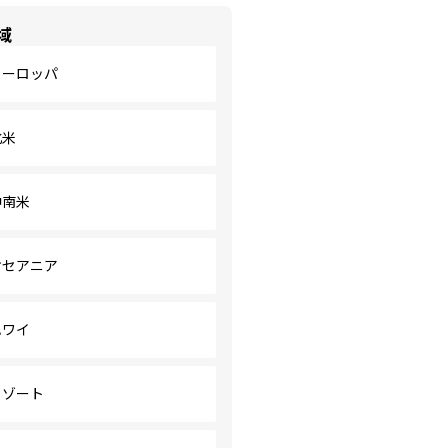
域
ヨーロッパ
北米
中南米
オセアニア
ハワイ
リゾート