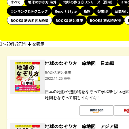
すべて
地球の歩き方 海外
地球の歩き方 Jシリーズ（国内）
aru
ランキング&テクニック
Resort Style
島旅
御朱印
歴史時代
BOOKS 旅の名言＆絶景
BOOKS 旅と健康
BOOKS 旅の読み物
1〜20件/273件中 を表示
地球のなぞり方 旅地図 日本編
BOOKS 旅と健康
2022.11.25 発売
日本の地形や造形物をなぞって学ぶ新しい地
地図をなぞって脳もイキイキ！
地球のなぞり方 旅地図 アジア編