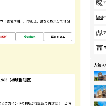
図本！国境や州、川や街道、島など旅気分で地図
詳細を見る
人気ス
-1983（初版復刻版）
球の歩き方インドの初版が復刻版で再登場！ 当時