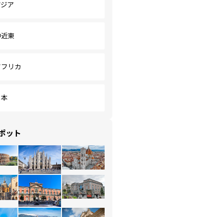
アジア
中近東
アフリカ
日本
ポット