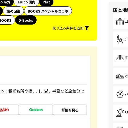
co 海外
aruco 国内
Plat
国と地
旅の図鑑
BOOKS スペシャルコラボ
BOOKS
D-Books
絞り込み条件を追加
図本！観光名所や橋、川、湖、半島など旅気分で
詳細を見る