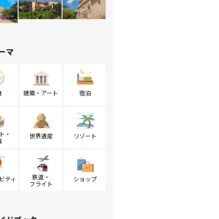
ーマ
食
建築・アート
宿泊
ト・
世界遺産
リゾート
戦
鉄道・
ビティ
ショップ
フライト