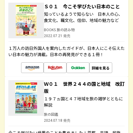
Ｓ０１ 今こそ学びたい日本のこと
知っているようで知らない 日本人の心、
食文化、職文化、信仰、地域の魅力など
BOOKS 旅の読み物
2022.07.21 発売
１万人の訪日外国人を案内したガイドが、日本人にこそ伝えた
い日本の魅力が満載。日本の再発見ができる１冊！
詳細を見る
Ｗ０１ 世界２４４の国と地域 改訂
版
１９７ヵ国と４７地域を旅の雑学とともに
解説
旅の図鑑
2024.07.18 発売
今こそ学びたい世界のことを集めました！首都、言語、民族、