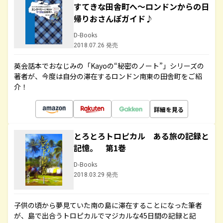
すてきな田舎町へ～ロンドンからの日
帰りおさんぽガイド♪
D-Books
2018.07.26 発売
英会話本でおなじみの「Kayoの“秘密のノート”」シリーズの
著者が、今度は自分の滞在するロンドン南東の田舎町をご紹
介！
詳細を見る
とろとろトロピカル ある旅の記録と
記憶。 第1巻
D-Books
2018.03.29 発売
子供の頃から夢見ていた南の島に滞在することになった筆者
が、島で出合うトロピカルでマジカルな45日間の記録と記