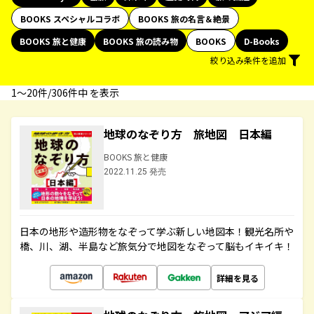
BOOKS スペシャルコラボ
BOOKS 旅の名言＆絶景
BOOKS 旅と健康
BOOKS 旅の読み物
BOOKS
D-Books
絞り込み条件を追加
1〜20件/306件中 を表示
地球のなぞり方 旅地図 日本編
BOOKS 旅と健康
2022.11.25 発売
日本の地形や造形物をなぞって学ぶ新しい地図本！観光名所や
橋、川、湖、半島など旅気分で地図をなぞって脳もイキイキ！
詳細を見る