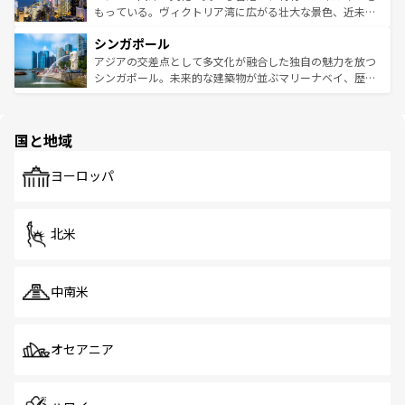
が旅行者を迎えてくれるので、きっと忘れられない旅にな
いビーチでリゾート気分を楽しむことができる。タイ料理
もっている。ヴィクトリア湾に広がる壮大な景色、近未来
るはずだ。 なお、新着のベトナム情報は
コンテンツ一覧
を
は世界的に有名で、屋台から高級レストランまで味覚を刺
的なアートスポット、そして歴史と現代が融合した町並
参照してほしい。
シンガポール
激する。気候は一年中温暖で、どの季節にも異なる楽しみ
み、どこを訪れても感動するはず。観光スポットが密集し
が待っている。親しみやすいタイの人々、仏教を中心とし
ており、効率よく見どころを回れるのも魅力。息をのむよ
アジアの交差点として多文化が融合した独自の魅力を放つ
た文化、そして多様な観光資源が、訪れる旅人を魅了し続
うな絶景から文化的な体験まで、香港を存分に楽しみ尽く
シンガポール。未来的な建築物が並ぶマリーナベイ、歴史
ける。 なお、新着のタイ情報は
コンテンツ一覧
を参照して
そう。 なお、新着の香港情報は
コンテンツ一覧
を参照して
と伝統を感じられるエスニックタウン、多数の緑豊かな公
ほしい。
ほしい。
園や自然保護区など、自然が調和した近代的な景観と文化
の多様性あふれるカラフルな町は、どこを歩いても新しい
国と地域
発見がある。さらに、治安のよさや充実した公共交通機関
も、旅行者にとっては魅力的なポイント。グルメも豊富
で、ホーカーズは地元の風情を楽しめる外せないスポット
ヨーロッパ
だ。訪れる人を飽きさせないシンガポールで、多様な魅力
を体感しよう。 なお、新着のシンガポール情報は
コンテン
ツ一覧
を参照してほしい。
北米
中南米
オセアニア