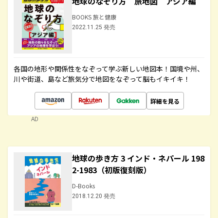
地球のなぞり方 旅地図 アジア編
BOOKS 旅と健康
2022.11.25 発売
各国の地形や関係性をなぞって学ぶ新しい地図本！国境や州、
川や街道、島など旅気分で地図をなぞって脳もイキイキ！
詳細を見る
AD
地球の歩き方 3 インド・ネパール 198
2-1983（初版復刻版）
D-Books
2018.12.20 発売