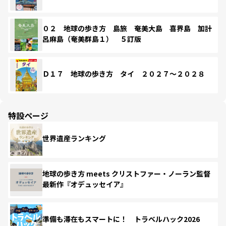
０２ 地球の歩き方 島旅 奄美大島 喜界島 加計
呂麻島（奄美群島１） ５訂版
Ｄ１７ 地球の歩き方 タイ ２０２７～２０２８
特設ページ
世界遺産ランキング
地球の歩き方 meets クリストファー・ノーラン監督
最新作『オデュッセイア』
準備も滞在もスマートに！ トラベルハック2026