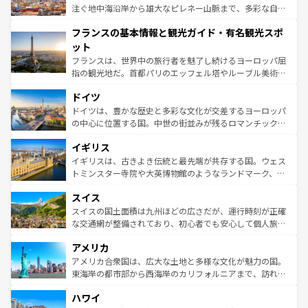
ピザやパスタなど、絶品のイタリア料理を堪能することも
注ぐ地中海沿岸から雄大なピレネー山脈まで、多彩な自然
できる。朝目覚めてから夜眠るまで、すべての瞬間を楽し
と文化が詰まったヨーロッパ屈指の旅行先だ。多様な地域
フランスの基本情報と観光ガイド・有名観光スポ
ませてくれるイタリアで、忘れられない旅をしてみよう！
文化が根付くこの国では、情熱的なフラメンコ、熱気あふ
なお、新着のイタリア情報は
コンテンツ一覧
を参照してほ
れる闘牛、そして美味しいタパスが生活の一部となってい
ット
しい。
る。首都マドリードの洗練された雰囲気や、バルセロナの
フランスは、世界中の旅行者を魅了し続けるヨーロッパ屈
アートに溢れた街角から、地方では古代ローマ遺跡や中世
指の観光地だ。首都パリのエッフェル塔やルーブル美術館
の城塞都市、穏やかなビーチリゾートまで多彩な表情を見
といった象徴的なスポットから、田舎町の古風な美しさま
せる。地方によって風土や気候が異なるスペインはその個
ドイツ
で、幅広い魅力が詰まっている。華麗な宮殿、歴史的な大
性で訪れる人を魅了する。 なお、新着のスペイン情報は
コ
聖堂、美しいビーチ、そして豊かな自然が、訪れる者を心
ドイツは、豊かな歴史と多彩な文化が交差するヨーロッパ
ンテンツ一覧
を参照してほしい。
から魅了する。また、フランスは美食の国としても知ら
の中心に位置する国。中世の街並みが残るロマンチック街
れ、フランス料理はユネスコ無形文化遺産にも登録されて
道から、未来を先取りするようなモダンな都市まで多様な
イギリス
いる。シャンパンの発祥地であるランス、プロヴァンスの
顔を持つこの国は、どこを歩いても飽きることがない。ベ
香り高いラベンダー畑など、多彩な楽しみ方が可能だ。さ
ルリンの文化的活気、バイエルン州のアルプスの絶景、そ
イギリスは、古きよき伝統と最先端が共存する国。ウェス
らに、パリ以外の地域にも魅力が溢れており、どの街角に
してライン川沿いのワイン畑といった風景は必見。ビール
トミンスター寺院や大英博物館のようなランドマーク、歴
も豊かな歴史と文化が息づいている。パリ以外の個性あふ
とソーセージを味わいながら地元の人と過ごす楽しい時間
史ある大学都市、美しい丘陵地帯や牧歌的な風景など、エ
れる地方に足を運ぶとそれぞれで全く異なる文化を体験で
スイス
は、お酒好きな人にはぜひ体験してほしい。 なお、新着の
リアごとに異なる魅力がある。また、優雅なアフタヌーン
きるだろう。 なお、新着のフランス情報は
コンテンツ一覧
ドイツ情報は
コンテンツ一覧
を参照してほしい。
ティー、ビール好きにはたまらない英国パブ、サッカー観
スイスの国土面積は九州ほどの広さだが、運行時刻が正確
を参照してほしい。
戦など、本場だからこそできる体験も豊富。イギリスを旅
な交通網が整備されており、初心者でも安心して個人旅行
して楽しみつくそう。 なお、新着のイギリス情報は
コンテ
を楽しめる。日本同様に時刻表どおりの旅が可能だ。中世
アメリカ
ンツ一覧
を参照してほしい。
の建物がそのまま残る町や、スイスならではのユニークな
博物館もあり、アルプス観光だけでなく町歩きも満喫する
アメリカ合衆国は、広大な土地と多様な文化が魅力の国。
ことができる。国民の所得が高いため物価も高いが、旅行
東海岸の都市部から西海岸のカリフォルニアまで、訪れる
者向けの交通パス提供のサービスもあり、うまく活用すれ
場所ごとに異なる風景と体験が待っている。ニューヨーク
ハワイ
ば市内交通費無料で観光を楽しむこともできる。 なお、新
のような巨大都市は、観光、ショッピング、エンターテイ