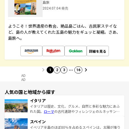
島旅
2024.07.04 発売
ようこそ！世界遺産の教会、絶品島ごはん、古民家ステイな
ど、島の人が教えてくれた五島の魅力をギュッと凝縮。さあ、
島旅へ。
詳細を見る
…
1
2
3
16
AD
AD
人気の国と地域から探す
イタリア
イタリアは歴史、文化、グルメ、自然と多彩な魅力にあふ
れた国。
ローマ
の古代遺跡やフィレンツェのルネッサンス
美術、ヴェネツィアの運河など、歴史あるスポットはもち
スペイン
ろん、トスカーナの美しい田園風景やアマルフィ海岸の絶
景など、自然景観も見逃せない。観光の合間には、本場の
イベリア半島のほぼ80％を占めるスペインは、太陽が降り