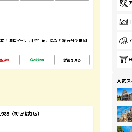
図本！国境や州、川や街道、島など旅気分で地図
詳細を見る
人気ス
-1983（初版復刻版）