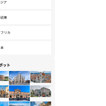
アジア
中近東
アフリカ
日本
ポット