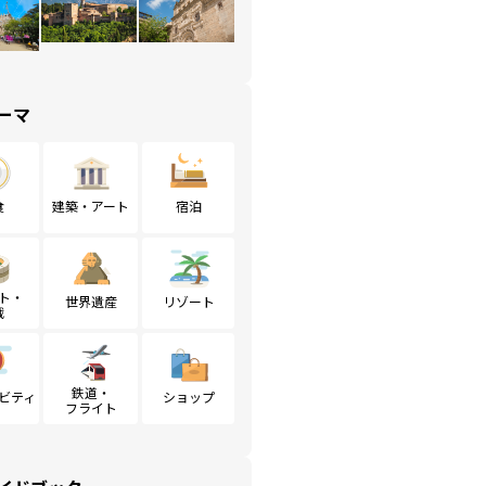
ーマ
食
建築・アート
宿泊
ト・
世界遺産
リゾート
戦
鉄道・
ビティ
ショップ
フライト