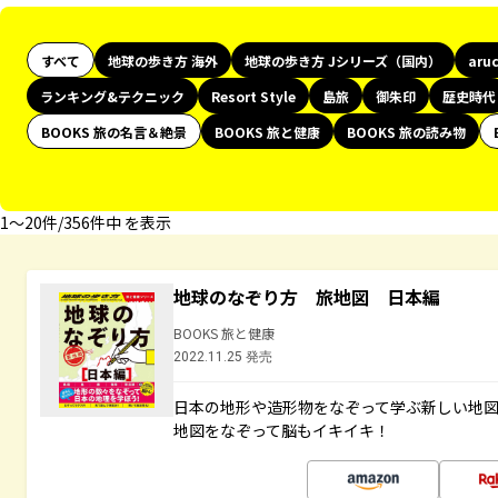
すべて
地球の歩き方 海外
地球の歩き方 Jシリーズ（国内）
aru
ランキング&テクニック
Resort Style
島旅
御朱印
歴史時代
BOOKS 旅の名言＆絶景
BOOKS 旅と健康
BOOKS 旅の読み物
1〜20件/356件中 を表示
地球のなぞり方 旅地図 日本編
BOOKS 旅と健康
2022.11.25 発売
日本の地形や造形物をなぞって学ぶ新しい地
地図をなぞって脳もイキイキ！