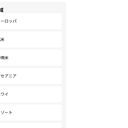
域
ヨーロッパ
北米
中南米
オセアニア
ハワイ
リゾート