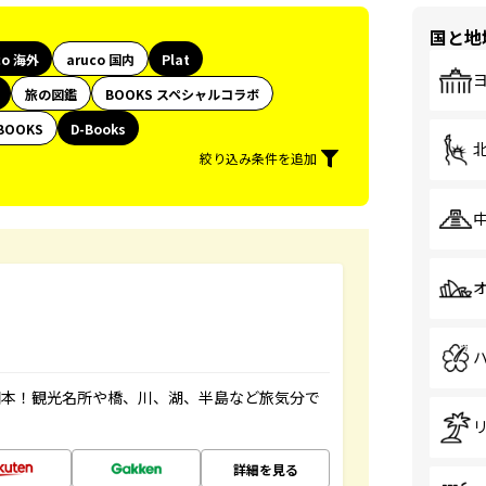
国と地
co 海外
aruco 国内
Plat
旅の図鑑
BOOKS スペシャルコラボ
BOOKS
D-Books
絞り込み条件を追加
図本！観光名所や橋、川、湖、半島など旅気分で
詳細を見る