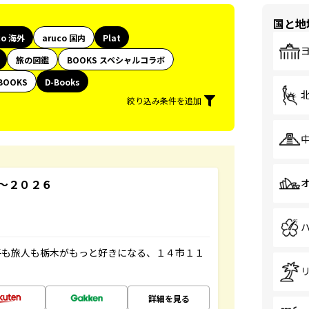
国と地
co 海外
aruco 国内
Plat
旅の図鑑
BOOKS スペシャルコラボ
BOOKS
D-Books
絞り込み条件を追加
～２０２６
子も旅人も栃木がもっと好きになる、１４市１１
詳細を見る