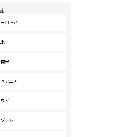
域
ヨーロッパ
北米
中南米
オセアニア
ハワイ
リゾート