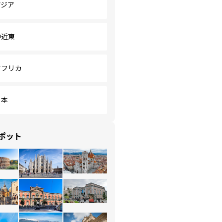
アジア
中近東
アフリカ
日本
ポット