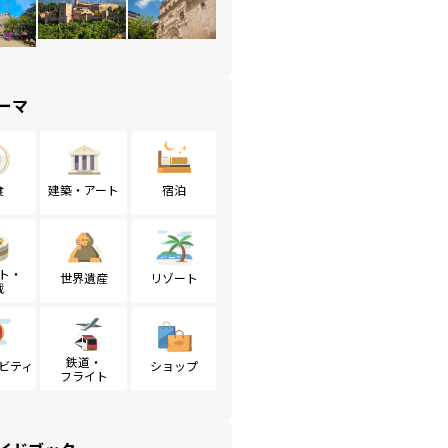
ーマ
食
建築・アート
宿泊
ト・
世界遺産
リゾート
戦
鉄道・
ビティ
ショップ
フライト