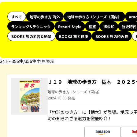
すべて
地球の歩き方 海外
地球の歩き方 Jシリーズ（国内）
aru
ランキング&テクニック
Resort Style
島旅
御朱印
歴史時代
BOOKS 旅の名言＆絶景
BOOKS 旅と健康
BOOKS 旅の読み物
341〜356件/356件中 を表示
Ｊ１９ 地球の歩き方 栃木 ２０２５
地球の歩き方 Jシリーズ（国内）
2024.10.03 発売
「地球の歩き方」に【栃木】が登場。地元っ
町の知られざる魅力を徹底紹介！