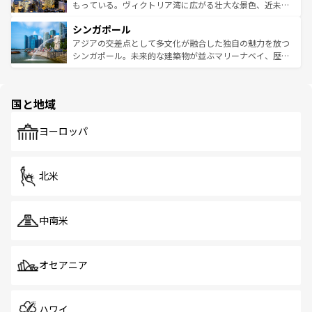
が旅行者を迎えてくれるので、きっと忘れられない旅にな
いビーチでリゾート気分を楽しむことができる。タイ料理
もっている。ヴィクトリア湾に広がる壮大な景色、近未来
るはずだ。 なお、新着のベトナム情報は
コンテンツ一覧
を
は世界的に有名で、屋台から高級レストランまで味覚を刺
的なアートスポット、そして歴史と現代が融合した町並
参照してほしい。
シンガポール
激する。気候は一年中温暖で、どの季節にも異なる楽しみ
み、どこを訪れても感動するはず。観光スポットが密集し
が待っている。親しみやすいタイの人々、仏教を中心とし
ており、効率よく見どころを回れるのも魅力。息をのむよ
アジアの交差点として多文化が融合した独自の魅力を放つ
た文化、そして多様な観光資源が、訪れる旅人を魅了し続
うな絶景から文化的な体験まで、香港を存分に楽しみ尽く
シンガポール。未来的な建築物が並ぶマリーナベイ、歴史
ける。 なお、新着のタイ情報は
コンテンツ一覧
を参照して
そう。 なお、新着の香港情報は
コンテンツ一覧
を参照して
と伝統を感じられるエスニックタウン、多数の緑豊かな公
ほしい。
ほしい。
園や自然保護区など、自然が調和した近代的な景観と文化
の多様性あふれるカラフルな町は、どこを歩いても新しい
国と地域
発見がある。さらに、治安のよさや充実した公共交通機関
も、旅行者にとっては魅力的なポイント。グルメも豊富
で、ホーカーズは地元の風情を楽しめる外せないスポット
ヨーロッパ
だ。訪れる人を飽きさせないシンガポールで、多様な魅力
を体感しよう。 なお、新着のシンガポール情報は
コンテン
ツ一覧
を参照してほしい。
北米
中南米
オセアニア
ハワイ