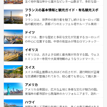
ピザやパスタなど、絶品のイタリア料理を堪能することも
注ぐ地中海沿岸から雄大なピレネー山脈まで、多彩な自然
できる。朝目覚めてから夜眠るまで、すべての瞬間を楽し
と文化が詰まったヨーロッパ屈指の旅行先だ。多様な地域
フランスの基本情報と観光ガイド・有名観光スポ
ませてくれるイタリアで、忘れられない旅をしてみよう！
文化が根付くこの国では、情熱的なフラメンコ、熱気あふ
なお、新着のイタリア情報は
コンテンツ一覧
を参照してほ
れる闘牛、そして美味しいタパスが生活の一部となってい
ット
しい。
る。首都マドリードの洗練された雰囲気や、バルセロナの
フランスは、世界中の旅行者を魅了し続けるヨーロッパ屈
アートに溢れた街角から、地方では古代ローマ遺跡や中世
指の観光地だ。首都パリのエッフェル塔やルーブル美術館
の城塞都市、穏やかなビーチリゾートまで多彩な表情を見
といった象徴的なスポットから、田舎町の古風な美しさま
せる。地方によって風土や気候が異なるスペインはその個
ドイツ
で、幅広い魅力が詰まっている。華麗な宮殿、歴史的な大
性で訪れる人を魅了する。 なお、新着のスペイン情報は
コ
聖堂、美しいビーチ、そして豊かな自然が、訪れる者を心
ドイツは、豊かな歴史と多彩な文化が交差するヨーロッパ
ンテンツ一覧
を参照してほしい。
から魅了する。また、フランスは美食の国としても知ら
の中心に位置する国。中世の街並みが残るロマンチック街
れ、フランス料理はユネスコ無形文化遺産にも登録されて
道から、未来を先取りするようなモダンな都市まで多様な
イギリス
いる。シャンパンの発祥地であるランス、プロヴァンスの
顔を持つこの国は、どこを歩いても飽きることがない。ベ
香り高いラベンダー畑など、多彩な楽しみ方が可能だ。さ
ルリンの文化的活気、バイエルン州のアルプスの絶景、そ
イギリスは、古きよき伝統と最先端が共存する国。ウェス
らに、パリ以外の地域にも魅力が溢れており、どの街角に
してライン川沿いのワイン畑といった風景は必見。ビール
トミンスター寺院や大英博物館のようなランドマーク、歴
も豊かな歴史と文化が息づいている。パリ以外の個性あふ
とソーセージを味わいながら地元の人と過ごす楽しい時間
史ある大学都市、美しい丘陵地帯や牧歌的な風景など、エ
れる地方に足を運ぶとそれぞれで全く異なる文化を体験で
スイス
は、お酒好きな人にはぜひ体験してほしい。 なお、新着の
リアごとに異なる魅力がある。また、優雅なアフタヌーン
きるだろう。 なお、新着のフランス情報は
コンテンツ一覧
ドイツ情報は
コンテンツ一覧
を参照してほしい。
ティー、ビール好きにはたまらない英国パブ、サッカー観
スイスの国土面積は九州ほどの広さだが、運行時刻が正確
を参照してほしい。
戦など、本場だからこそできる体験も豊富。イギリスを旅
な交通網が整備されており、初心者でも安心して個人旅行
して楽しみつくそう。 なお、新着のイギリス情報は
コンテ
を楽しめる。日本同様に時刻表どおりの旅が可能だ。中世
アメリカ
ンツ一覧
を参照してほしい。
の建物がそのまま残る町や、スイスならではのユニークな
博物館もあり、アルプス観光だけでなく町歩きも満喫する
アメリカ合衆国は、広大な土地と多様な文化が魅力の国。
ことができる。国民の所得が高いため物価も高いが、旅行
東海岸の都市部から西海岸のカリフォルニアまで、訪れる
者向けの交通パス提供のサービスもあり、うまく活用すれ
場所ごとに異なる風景と体験が待っている。ニューヨーク
ハワイ
ば市内交通費無料で観光を楽しむこともできる。 なお、新
のような巨大都市は、観光、ショッピング、エンターテイ
着のスイス情報は
コンテンツ一覧
を参照してほしい。
ンメントが詰まった刺激的なスポットだ。一方、アメリカ
年間を通じて温暖な気候に恵まれ、多くの島で構成される