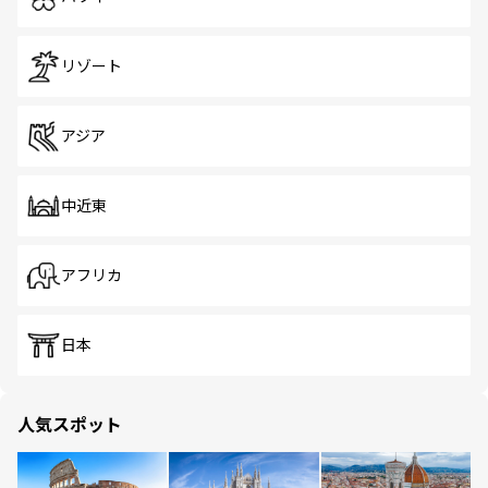
リゾート
アジア
中近東
アフリカ
日本
人気スポット