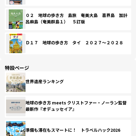
０２ 地球の歩き方 島旅 奄美大島 喜界島 加計
呂麻島（奄美群島１） ５訂版
Ｄ１７ 地球の歩き方 タイ ２０２７～２０２８
特設ページ
世界遺産ランキング
地球の歩き方 meets クリストファー・ノーラン監督
最新作『オデュッセイア』
準備も滞在もスマートに！ トラベルハック2026