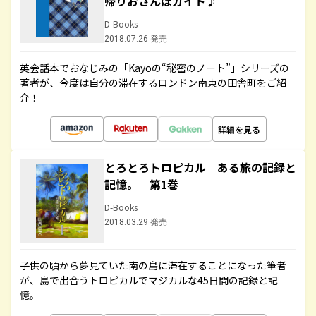
帰りおさんぽガイド♪
D-Books
2018.07.26 発売
英会話本でおなじみの「Kayoの“秘密のノート”」シリーズの
著者が、今度は自分の滞在するロンドン南東の田舎町をご紹
介！
詳細を見る
とろとろトロピカル ある旅の記録と
記憶。 第1巻
D-Books
2018.03.29 発売
子供の頃から夢見ていた南の島に滞在することになった筆者
が、島で出合うトロピカルでマジカルな45日間の記録と記
憶。