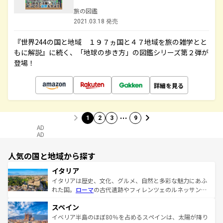
旅の図鑑
2021.03.18 発売
『世界244の国と地域 １９７ヵ国と４７地域を旅の雑学とと
もに解説』に続く、「地球の歩き方」の図鑑シリーズ第２弾が
登場！
詳細を見る
…
1
2
3
9
AD
AD
人気の国と地域から探す
イタリア
イタリアは歴史、文化、グルメ、自然と多彩な魅力にあふ
れた国。
ローマ
の古代遺跡やフィレンツェのルネッサンス
美術、ヴェネツィアの運河など、歴史あるスポットはもち
スペイン
ろん、トスカーナの美しい田園風景やアマルフィ海岸の絶
景など、自然景観も見逃せない。観光の合間には、本場の
イベリア半島のほぼ80％を占めるスペインは、太陽が降り