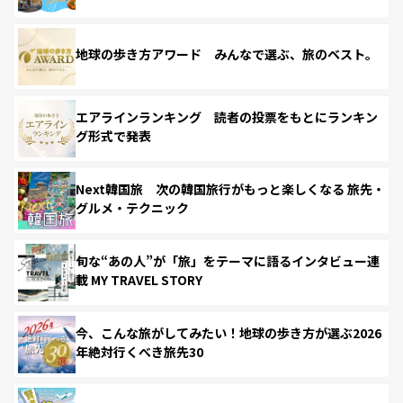
地球の歩き方アワード みんなで選ぶ、旅のベスト。
エアラインランキング 読者の投票をもとにランキン
グ形式で発表
Next韓国旅 次の韓国旅行がもっと楽しくなる 旅先・
グルメ・テクニック
旬な“あの人”が「旅」をテーマに語るインタビュー連
載 MY TRAVEL STORY
今、こんな旅がしてみたい！地球の歩き方が選ぶ2026
年絶対行くべき旅先30