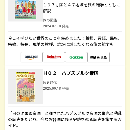
１９７ヵ国と４７地域を旅の雑学とともに
解説
旅の図鑑
2024.07.18 発売
今こそ学びたい世界のことを集めました！首都、言語、民族、
宗教、特長、現地の挨拶、誰かに話したくなる旅の雑学も。
詳細を見る
Ｈ０２ ハプスブルク帝国
歴史時代
2025.09.18 発売
「日の沈まぬ帝国」と称されたハプスブルク帝国の栄光と動乱
の歴史をたどり、今なお各国に残る史跡を巡る歴史を旅するガ
イド。