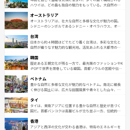
西部には大自然が広がり、グランドキャニオンやイエロー
ハワイは、どの島も独自の魅力をもっている。大自然の神
ストーン国立公園といった絶景が堪能できる。さらに、南
秘を感じたいなら、火山が生み出した壮大な景観を誇るハ
オーストラリア
部のニューオーリンズでは、音楽と美食が融合した独特の
ワイ島は見逃せない。また、定番の観光地といえばオアフ
文化が魅力。旅行者はアメリカの各地域で異なる魅力を楽
島だが、静かな自然を求めるならマウイ島やカウアイ島が
オーストラリアは、壮大な自然と多様な文化が魅力の国。
しみながら、その多様性と豊かな歴史を感じることができ
おすすめ。エメラルドグリーンに輝く海をはじめ、豊かな
シドニーのシンボルであるシドニー・オペラハウス、オー
るだろう。車でのロードトリップや列車の旅も、アメリカ
文化や歴史が息づいている。「アロハスピリット」と呼ば
ストラリア東海岸北部に広がる大サンゴ礁地帯グレートバ
ならではの贅沢な旅のスタイルだ。 なお、新着のアメリカ
台湾
れるおもてなしの心で訪れる人々を迎えてくれるハワイの
リアリーフや大陸中央部にそびえるウルル（エアーズロッ
情報は
コンテンツ一覧
を参照してほしい。
人々、おいしいローカルフードやハワイアンミュージッ
ク）、タスマニアの美しい原生林やケアンズの熱帯雨林な
日本から約４時間ほどでたどり着く台湾は、多彩な文化と
ク、伝統的なフラダンスなど、すべてがハワイの魅力を彩
ど、見どころがたくさん。また、カフェやワイン、オージ
自然が織りなす魅力的な観光地。活気あふれる大都市の台
っている。訪れるたびに新しい発見と感動が待っているハ
ービーフなどの食文化も豊かで、美味しいものであふれて
北やノスタルジックな町並みが人気な九份（ジォウフェ
ワイを、存分に味わってほしい。 なお、新着のハワイ情報
韓国
いる。アクティビティも充実しており、サーフィンやダイ
ン）、静ひつな山岳地帯である台湾東部など、都市の喧騒
は
コンテンツ一覧
を参照してほしい。
ビング、ハイキングなど、アウトドア好きにはたまらな
と山間の静けさが共存しており、訪れる人に新しい発見と
歴史ある王朝文化が残る一方で、最先端のファッションやK
い。オーストラリアの多彩な魅力を存分に味わいつくそ
驚きをもたらしてくれる。また、奥深い台湾の食文化も魅
-POPで世界を席巻している韓国。首都ソウルの宮殿や伝統
う。 なお、新着のオーストラリア情報は
コンテンツ一覧
を
力で、夜市などの屋台グルメから高級料理、ヘルシーで美
家屋が並ぶエリアでは韓国の歴史と文化に浸ることがで
参照してほしい。
ベトナム
容にもいいと評判のスイーツなど、バラエティ豊かな料理
き、地方に足を延ばせば四季折々の自然美を楽しむことが
が味わえる。 なお、新着の台湾情報は
コンテンツ一覧
を参
できる。そして、キムチや焼肉、絶品のストリートフード
豊かな自然と多様な文化が魅力的なベトナム。南北に細長
照してほしい。
まで、さまざまな韓国料理が待っている。夜には、韓国な
く伸びる国土には、広大な田園風景や青々とした山々、世
らではのナイトライフも堪能できる。あたたかいホスピタ
界遺産に登録された壮大な自然景観が点在し、都市部では
タイ
リティに包まれながら、韓国の多彩な魅力を心ゆくまで味
急速な発展と共に伝統が息づく。ハノイの古い町並みやホ
わってみてほしい。 なお、新着の韓国情報は
コンテンツ一
ーチミン市のフランス統治時代の建物も、独特の雰囲気を
タイは、東南アジアに位置する豊かな自然と歴史が息づく
覧
を参照してほしい。
醸し出している。また、バラエティの豊かさとおいしさで
国だ。首都バンコクは高層ビルが立ち並ぶ一方、伝統的な
世界中の食通を魅了してやまないベトナム料理も魅力のひ
寺院や市場がいたるところに点在し、古きよき文化と現代
香港
とつ。フォーやバインミー、ベトナムコーヒーなどは、ぜ
の活気が交差している。北部ではチェンマイなどの山岳地
ひ現地で味わいたい。どの地域を訪れてもあたたかい人々
帯で自然と触れ合い、南部ではプーケットやクラビの美し
アジアと西洋の文化が交わる香港は、特有のエネルギーを