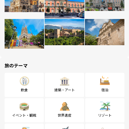
旅のテーマ
飲食
建築・アート
宿泊
イベント・観戦
世界遺産
リゾート