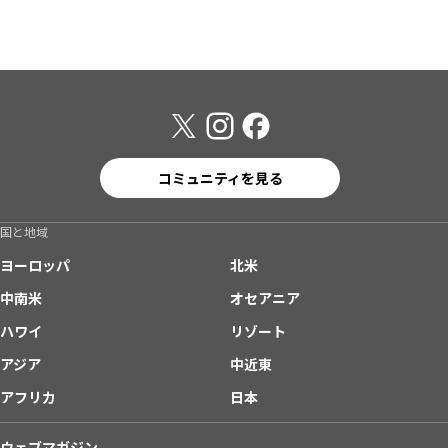
コミュニティを見る
国と地域
ヨーロッパ
北米
中南米
オセアニア
ハワイ
リゾート
アジア
中近東
アフリカ
日本
ウェブマガジン