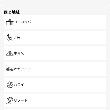
ほしい。
ほしい。
園や自然保護区など、自然が調和した近代的な景観と文化
の多様性あふれるカラフルな町は、どこを歩いても新しい
国と地域
発見がある。さらに、治安のよさや充実した公共交通機関
も、旅行者にとっては魅力的なポイント。グルメも豊富
で、ホーカーズは地元の風情を楽しめる外せないスポット
ヨーロッパ
だ。訪れる人を飽きさせないシンガポールで、多様な魅力
を体感しよう。 なお、新着のシンガポール情報は
コンテン
ツ一覧
を参照してほしい。
北米
中南米
オセアニア
ハワイ
リゾート