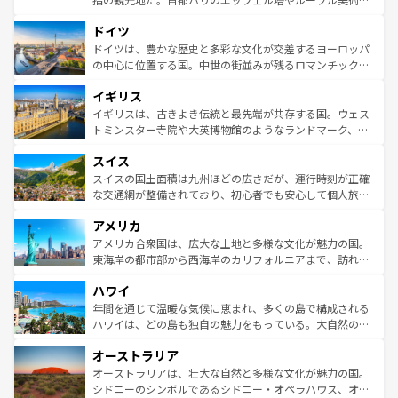
の城塞都市、穏やかなビーチリゾートまで多彩な表情を見
といった象徴的なスポットから、田舎町の古風な美しさま
せる。地方によって風土や気候が異なるスペインはその個
ドイツ
で、幅広い魅力が詰まっている。華麗な宮殿、歴史的な大
性で訪れる人を魅了する。 なお、新着のスペイン情報は
コ
聖堂、美しいビーチ、そして豊かな自然が、訪れる者を心
ドイツは、豊かな歴史と多彩な文化が交差するヨーロッパ
ンテンツ一覧
を参照してほしい。
から魅了する。また、フランスは美食の国としても知ら
の中心に位置する国。中世の街並みが残るロマンチック街
れ、フランス料理はユネスコ無形文化遺産にも登録されて
道から、未来を先取りするようなモダンな都市まで多様な
イギリス
いる。シャンパンの発祥地であるランス、プロヴァンスの
顔を持つこの国は、どこを歩いても飽きることがない。ベ
香り高いラベンダー畑など、多彩な楽しみ方が可能だ。さ
ルリンの文化的活気、バイエルン州のアルプスの絶景、そ
イギリスは、古きよき伝統と最先端が共存する国。ウェス
らに、パリ以外の地域にも魅力が溢れており、どの街角に
してライン川沿いのワイン畑といった風景は必見。ビール
トミンスター寺院や大英博物館のようなランドマーク、歴
も豊かな歴史と文化が息づいている。パリ以外の個性あふ
とソーセージを味わいながら地元の人と過ごす楽しい時間
史ある大学都市、美しい丘陵地帯や牧歌的な風景など、エ
れる地方に足を運ぶとそれぞれで全く異なる文化を体験で
スイス
は、お酒好きな人にはぜひ体験してほしい。 なお、新着の
リアごとに異なる魅力がある。また、優雅なアフタヌーン
きるだろう。 なお、新着のフランス情報は
コンテンツ一覧
ドイツ情報は
コンテンツ一覧
を参照してほしい。
ティー、ビール好きにはたまらない英国パブ、サッカー観
スイスの国土面積は九州ほどの広さだが、運行時刻が正確
を参照してほしい。
戦など、本場だからこそできる体験も豊富。イギリスを旅
な交通網が整備されており、初心者でも安心して個人旅行
して楽しみつくそう。 なお、新着のイギリス情報は
コンテ
を楽しめる。日本同様に時刻表どおりの旅が可能だ。中世
アメリカ
ンツ一覧
を参照してほしい。
の建物がそのまま残る町や、スイスならではのユニークな
博物館もあり、アルプス観光だけでなく町歩きも満喫する
アメリカ合衆国は、広大な土地と多様な文化が魅力の国。
ことができる。国民の所得が高いため物価も高いが、旅行
東海岸の都市部から西海岸のカリフォルニアまで、訪れる
者向けの交通パス提供のサービスもあり、うまく活用すれ
場所ごとに異なる風景と体験が待っている。ニューヨーク
ハワイ
ば市内交通費無料で観光を楽しむこともできる。 なお、新
のような巨大都市は、観光、ショッピング、エンターテイ
着のスイス情報は
コンテンツ一覧
を参照してほしい。
ンメントが詰まった刺激的なスポットだ。一方、アメリカ
年間を通じて温暖な気候に恵まれ、多くの島で構成される
西部には大自然が広がり、グランドキャニオンやイエロー
ハワイは、どの島も独自の魅力をもっている。大自然の神
ストーン国立公園といった絶景が堪能できる。さらに、南
秘を感じたいなら、火山が生み出した壮大な景観を誇るハ
オーストラリア
部のニューオーリンズでは、音楽と美食が融合した独特の
ワイ島は見逃せない。また、定番の観光地といえばオアフ
文化が魅力。旅行者はアメリカの各地域で異なる魅力を楽
島だが、静かな自然を求めるならマウイ島やカウアイ島が
オーストラリアは、壮大な自然と多様な文化が魅力の国。
しみながら、その多様性と豊かな歴史を感じることができ
おすすめ。エメラルドグリーンに輝く海をはじめ、豊かな
シドニーのシンボルであるシドニー・オペラハウス、オー