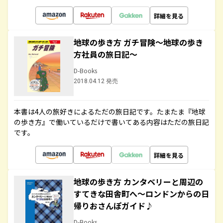
詳細を見る
地球の歩き方 ガチ冒険～地球の歩き
方社員の旅日記～
D-Books
2018.04.12 発売
本書は4人の旅好きによるただの旅日記です。たまたま『地球
の歩き方』で働いているだけで書いてある内容はただの旅日記
です。
詳細を見る
地球の歩き方 カンタベリーと周辺の
すてきな田舎町へ～ロンドンからの日
帰りおさんぽガイド♪
D-Books