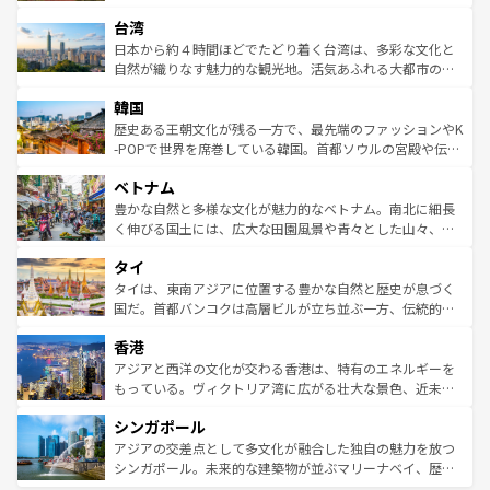
るだろう。車でのロードトリップや列車の旅も、アメリカ
文化や歴史が息づいている。「アロハスピリット」と呼ば
ストラリア東海岸北部に広がる大サンゴ礁地帯グレートバ
ならではの贅沢な旅のスタイルだ。 なお、新着のアメリカ
台湾
れるおもてなしの心で訪れる人々を迎えてくれるハワイの
リアリーフや大陸中央部にそびえるウルル（エアーズロッ
情報は
コンテンツ一覧
を参照してほしい。
人々、おいしいローカルフードやハワイアンミュージッ
ク）、タスマニアの美しい原生林やケアンズの熱帯雨林な
日本から約４時間ほどでたどり着く台湾は、多彩な文化と
ク、伝統的なフラダンスなど、すべてがハワイの魅力を彩
ど、見どころがたくさん。また、カフェやワイン、オージ
自然が織りなす魅力的な観光地。活気あふれる大都市の台
っている。訪れるたびに新しい発見と感動が待っているハ
ービーフなどの食文化も豊かで、美味しいものであふれて
北やノスタルジックな町並みが人気な九份（ジォウフェ
ワイを、存分に味わってほしい。 なお、新着のハワイ情報
韓国
いる。アクティビティも充実しており、サーフィンやダイ
ン）、静ひつな山岳地帯である台湾東部など、都市の喧騒
は
コンテンツ一覧
を参照してほしい。
ビング、ハイキングなど、アウトドア好きにはたまらな
と山間の静けさが共存しており、訪れる人に新しい発見と
歴史ある王朝文化が残る一方で、最先端のファッションやK
い。オーストラリアの多彩な魅力を存分に味わいつくそ
驚きをもたらしてくれる。また、奥深い台湾の食文化も魅
-POPで世界を席巻している韓国。首都ソウルの宮殿や伝統
う。 なお、新着のオーストラリア情報は
コンテンツ一覧
を
力で、夜市などの屋台グルメから高級料理、ヘルシーで美
家屋が並ぶエリアでは韓国の歴史と文化に浸ることがで
参照してほしい。
ベトナム
容にもいいと評判のスイーツなど、バラエティ豊かな料理
き、地方に足を延ばせば四季折々の自然美を楽しむことが
が味わえる。 なお、新着の台湾情報は
コンテンツ一覧
を参
できる。そして、キムチや焼肉、絶品のストリートフード
豊かな自然と多様な文化が魅力的なベトナム。南北に細長
照してほしい。
まで、さまざまな韓国料理が待っている。夜には、韓国な
く伸びる国土には、広大な田園風景や青々とした山々、世
らではのナイトライフも堪能できる。あたたかいホスピタ
界遺産に登録された壮大な自然景観が点在し、都市部では
タイ
リティに包まれながら、韓国の多彩な魅力を心ゆくまで味
急速な発展と共に伝統が息づく。ハノイの古い町並みやホ
わってみてほしい。 なお、新着の韓国情報は
コンテンツ一
ーチミン市のフランス統治時代の建物も、独特の雰囲気を
タイは、東南アジアに位置する豊かな自然と歴史が息づく
覧
を参照してほしい。
醸し出している。また、バラエティの豊かさとおいしさで
国だ。首都バンコクは高層ビルが立ち並ぶ一方、伝統的な
世界中の食通を魅了してやまないベトナム料理も魅力のひ
寺院や市場がいたるところに点在し、古きよき文化と現代
香港
とつ。フォーやバインミー、ベトナムコーヒーなどは、ぜ
の活気が交差している。北部ではチェンマイなどの山岳地
ひ現地で味わいたい。どの地域を訪れてもあたたかい人々
帯で自然と触れ合い、南部ではプーケットやクラビの美し
アジアと西洋の文化が交わる香港は、特有のエネルギーを
が旅行者を迎えてくれるので、きっと忘れられない旅にな
いビーチでリゾート気分を楽しむことができる。タイ料理
もっている。ヴィクトリア湾に広がる壮大な景色、近未来
るはずだ。 なお、新着のベトナム情報は
コンテンツ一覧
を
は世界的に有名で、屋台から高級レストランまで味覚を刺
的なアートスポット、そして歴史と現代が融合した町並
参照してほしい。
シンガポール
激する。気候は一年中温暖で、どの季節にも異なる楽しみ
み、どこを訪れても感動するはず。観光スポットが密集し
が待っている。親しみやすいタイの人々、仏教を中心とし
ており、効率よく見どころを回れるのも魅力。息をのむよ
アジアの交差点として多文化が融合した独自の魅力を放つ
た文化、そして多様な観光資源が、訪れる旅人を魅了し続
うな絶景から文化的な体験まで、香港を存分に楽しみ尽く
シンガポール。未来的な建築物が並ぶマリーナベイ、歴史
ける。 なお、新着のタイ情報は
コンテンツ一覧
を参照して
そう。 なお、新着の香港情報は
コンテンツ一覧
を参照して
と伝統を感じられるエスニックタウン、多数の緑豊かな公