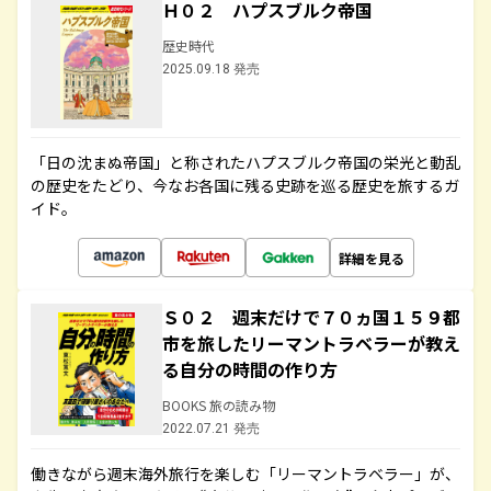
Ｈ０２ ハプスブルク帝国
歴史時代
2025.09.18 発売
「日の沈まぬ帝国」と称されたハプスブルク帝国の栄光と動乱
の歴史をたどり、今なお各国に残る史跡を巡る歴史を旅するガ
イド。
詳細を見る
Ｓ０２ 週末だけで７０ヵ国１５９都
市を旅したリーマントラベラーが教え
る自分の時間の作り方
BOOKS 旅の読み物
2022.07.21 発売
働きながら週末海外旅行を楽しむ「リーマントラベラー」が、