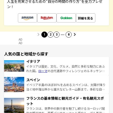
人生を充実させるための“自分の時間の作り方”を全力プレゼ
ン！
詳細を見る
…
1
2
3
8
AD
AD
人気の国と地域から探す
イタリア
イタリアは歴史、文化、グルメ、自然と多彩な魅力にあふ
れた国。
ローマ
の古代遺跡やフィレンツェのルネッサンス
美術、ヴェネツィアの運河など、歴史あるスポットはもち
スペイン
ろん、トスカーナの美しい田園風景やアマルフィ海岸の絶
景など、自然景観も見逃せない。観光の合間には、本場の
イベリア半島のほぼ80％を占めるスペインは、太陽が降り
ピザやパスタなど、絶品のイタリア料理を堪能することも
注ぐ地中海沿岸から雄大なピレネー山脈まで、多彩な自然
できる。朝目覚めてから夜眠るまで、すべての瞬間を楽し
と文化が詰まったヨーロッパ屈指の旅行先だ。多様な地域
フランスの基本情報と観光ガイド・有名観光スポ
ませてくれるイタリアで、忘れられない旅をしてみよう！
文化が根付くこの国では、情熱的なフラメンコ、熱気あふ
なお、新着のイタリア情報は
コンテンツ一覧
を参照してほ
れる闘牛、そして美味しいタパスが生活の一部となってい
ット
しい。
る。首都マドリードの洗練された雰囲気や、バルセロナの
フランスは、世界中の旅行者を魅了し続けるヨーロッパ屈
アートに溢れた街角から、地方では古代ローマ遺跡や中世
指の観光地だ。首都パリのエッフェル塔やルーブル美術館