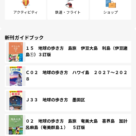
アクティビティ
鉄道・フライト
ショップ
新刊ガイドブック
１５ 地球の歩き方 島旅 伊豆大島 利島（伊豆諸
島①）３訂版
Ｃ０２ 地球の歩き方 ハワイ島 ２０２７～２０２
８
Ｊ３３ 地球の歩き方 墨田区
０２ 地球の歩き方 島旅 奄美大島 喜界島 加計
呂麻島（奄美群島１） ５訂版