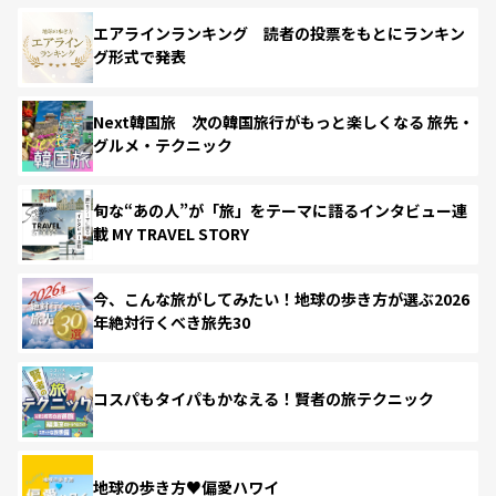
エアラインランキング 読者の投票をもとにランキン
グ形式で発表
Next韓国旅 次の韓国旅行がもっと楽しくなる 旅先・
グルメ・テクニック
旬な“あの人”が「旅」をテーマに語るインタビュー連
載 MY TRAVEL STORY
今、こんな旅がしてみたい！地球の歩き方が選ぶ2026
年絶対行くべき旅先30
コスパもタイパもかなえる！賢者の旅テクニック
地球の歩き方♥偏愛ハワイ