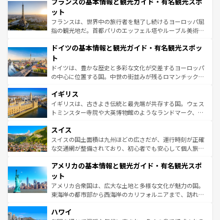
フランスの基本情報と観光ガイド・有名観光スポ
文化が根付くこの国では、情熱的なフラメンコ、熱気あふ
しい。
れる闘牛、そして美味しいタパスが生活の一部となってい
ット
る。首都マドリードの洗練された雰囲気や、バルセロナの
フランスは、世界中の旅行者を魅了し続けるヨーロッパ屈
アートに溢れた街角から、地方では古代ローマ遺跡や中世
指の観光地だ。首都パリのエッフェル塔やルーブル美術館
の城塞都市、穏やかなビーチリゾートまで多彩な表情を見
といった象徴的なスポットから、田舎町の古風な美しさま
せる。地方によって風土や気候が異なるスペインはその個
ドイツの基本情報と観光ガイド・有名観光スポッ
で、幅広い魅力が詰まっている。華麗な宮殿、歴史的な大
性で訪れる人を魅了する。 なお、新着のスペイン情報は
コ
聖堂、美しいビーチ、そして豊かな自然が、訪れる者を心
ト
ンテンツ一覧
を参照してほしい。
から魅了する。また、フランスは美食の国としても知ら
ドイツは、豊かな歴史と多彩な文化が交差するヨーロッパ
れ、フランス料理はユネスコ無形文化遺産にも登録されて
の中心に位置する国。中世の街並みが残るロマンチック街
いる。シャンパンの発祥地であるランス、プロヴァンスの
道から、未来を先取りするようなモダンな都市まで多様な
香り高いラベンダー畑など、多彩な楽しみ方が可能だ。さ
イギリス
顔を持つこの国は、どこを歩いても飽きることがない。ベ
らに、パリ以外の地域にも魅力が溢れており、どの街角に
ルリンの文化的活気、バイエルン州のアルプスの絶景、そ
イギリスは、古きよき伝統と最先端が共存する国。ウェス
も豊かな歴史と文化が息づいている。パリ以外の個性あふ
してライン川沿いのワイン畑といった風景は必見。ビール
トミンスター寺院や大英博物館のようなランドマーク、歴
れる地方に足を運ぶとそれぞれで全く異なる文化を体験で
とソーセージを味わいながら地元の人と過ごす楽しい時間
史ある大学都市、美しい丘陵地帯や牧歌的な風景など、エ
きるだろう。 なお、新着のフランス情報は
コンテンツ一覧
スイス
は、お酒好きな人にはぜひ体験してほしい。 なお、新着の
リアごとに異なる魅力がある。また、優雅なアフタヌーン
を参照してほしい。
ドイツ情報は
コンテンツ一覧
を参照してほしい。
ティー、ビール好きにはたまらない英国パブ、サッカー観
スイスの国土面積は九州ほどの広さだが、運行時刻が正確
戦など、本場だからこそできる体験も豊富。イギリスを旅
な交通網が整備されており、初心者でも安心して個人旅行
して楽しみつくそう。 なお、新着のイギリス情報は
コンテ
を楽しめる。日本同様に時刻表どおりの旅が可能だ。中世
アメリカの基本情報と観光ガイド・有名観光スポ
ンツ一覧
を参照してほしい。
の建物がそのまま残る町や、スイスならではのユニークな
博物館もあり、アルプス観光だけでなく町歩きも満喫する
ット
ことができる。国民の所得が高いため物価も高いが、旅行
アメリカ合衆国は、広大な土地と多様な文化が魅力の国。
者向けの交通パス提供のサービスもあり、うまく活用すれ
東海岸の都市部から西海岸のカリフォルニアまで、訪れる
ば市内交通費無料で観光を楽しむこともできる。 なお、新
場所ごとに異なる風景と体験が待っている。ニューヨーク
着のスイス情報は
コンテンツ一覧
を参照してほしい。
ハワイ
のような巨大都市は、観光、ショッピング、エンターテイ