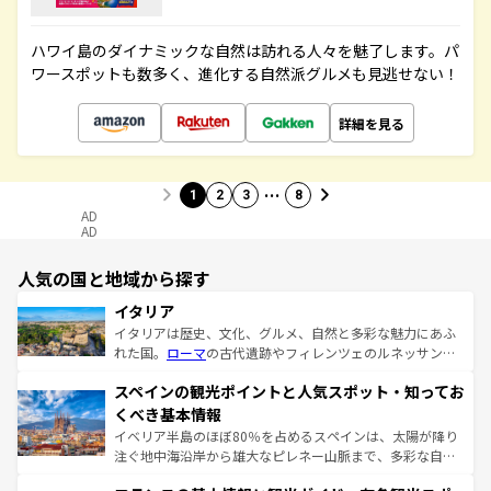
ハワイ島のダイナミックな自然は訪れる人々を魅了します。パ
ワースポットも数多く、進化する自然派グルメも見逃せない！
詳細を見る
…
1
2
3
8
AD
AD
人気の国と地域から探す
イタリア
イタリアは歴史、文化、グルメ、自然と多彩な魅力にあふ
れた国。
ローマ
の古代遺跡やフィレンツェのルネッサンス
美術、ヴェネツィアの運河など、歴史あるスポットはもち
スペインの観光ポイントと人気スポット・知ってお
ろん、トスカーナの美しい田園風景やアマルフィ海岸の絶
景など、自然景観も見逃せない。観光の合間には、本場の
くべき基本情報
ピザやパスタなど、絶品のイタリア料理を堪能することも
イベリア半島のほぼ80％を占めるスペインは、太陽が降り
できる。朝目覚めてから夜眠るまで、すべての瞬間を楽し
注ぐ地中海沿岸から雄大なピレネー山脈まで、多彩な自然
ませてくれるイタリアで、忘れられない旅をしてみよう！
と文化が詰まったヨーロッパ屈指の旅行先だ。多様な地域
なお、新着のイタリア情報は
コンテンツ一覧
を参照してほ