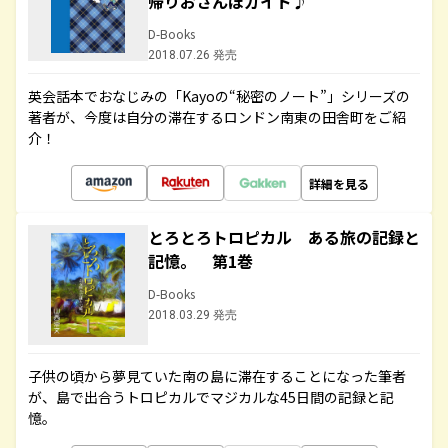
帰りおさんぽガイド♪
D-Books
2018.07.26 発売
英会話本でおなじみの「Kayoの“秘密のノート”」シリーズの
著者が、今度は自分の滞在するロンドン南東の田舎町をご紹
介！
詳細を見る
とろとろトロピカル ある旅の記録と
記憶。 第1巻
D-Books
2018.03.29 発売
子供の頃から夢見ていた南の島に滞在することになった筆者
が、島で出合うトロピカルでマジカルな45日間の記録と記
憶。