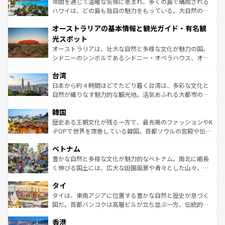
ンメントが詰まった刺激的なスポットだ。一方、アメリカ
年間を通じて温暖な気候に恵まれ、多くの島で構成される
西部には大自然が広がり、グランドキャニオンやイエロー
ハワイは、どの島も独自の魅力をもっている。大自然の神
ストーン国立公園といった絶景が堪能できる。さらに、南
秘を感じたいなら、火山が生み出した壮大な景観を誇るハ
オーストラリアの基本情報と観光ガイド・有名観
部のニューオーリンズでは、音楽と美食が融合した独特の
ワイ島は見逃せない。また、定番の観光地といえばオアフ
文化が魅力。旅行者はアメリカの各地域で異なる魅力を楽
島だが、静かな自然を求めるならマウイ島やカウアイ島が
光スポット
しみながら、その多様性と豊かな歴史を感じることができ
おすすめ。エメラルドグリーンに輝く海をはじめ、豊かな
オーストラリアは、壮大な自然と多様な文化が魅力の国。
るだろう。車でのロードトリップや列車の旅も、アメリカ
文化や歴史が息づいている。「アロハスピリット」と呼ば
シドニーのシンボルであるシドニー・オペラハウス、オー
ならではの贅沢な旅のスタイルだ。 なお、新着のアメリカ
れるおもてなしの心で訪れる人々を迎えてくれるハワイの
ストラリア東海岸北部に広がる大サンゴ礁地帯グレートバ
情報は
コンテンツ一覧
を参照してほしい。
人々、おいしいローカルフードやハワイアンミュージッ
台湾
リアリーフや大陸中央部にそびえるウルル（エアーズロッ
ク、伝統的なフラダンスなど、すべてがハワイの魅力を彩
ク）、タスマニアの美しい原生林やケアンズの熱帯雨林な
日本から約４時間ほどでたどり着く台湾は、多彩な文化と
っている。訪れるたびに新しい発見と感動が待っているハ
ど、見どころがたくさん。また、カフェやワイン、オージ
自然が織りなす魅力的な観光地。活気あふれる大都市の台
ワイを、存分に味わってほしい。 なお、新着のハワイ情報
ービーフなどの食文化も豊かで、美味しいものであふれて
北やノスタルジックな町並みが人気な九份（ジォウフェ
は
コンテンツ一覧
を参照してほしい。
韓国
いる。アクティビティも充実しており、サーフィンやダイ
ン）、静ひつな山岳地帯である台湾東部など、都市の喧騒
ビング、ハイキングなど、アウトドア好きにはたまらな
と山間の静けさが共存しており、訪れる人に新しい発見と
歴史ある王朝文化が残る一方で、最先端のファッションやK
い。オーストラリアの多彩な魅力を存分に味わいつくそ
驚きをもたらしてくれる。また、奥深い台湾の食文化も魅
-POPで世界を席巻している韓国。首都ソウルの宮殿や伝統
う。 なお、新着のオーストラリア情報は
コンテンツ一覧
を
力で、夜市などの屋台グルメから高級料理、ヘルシーで美
家屋が並ぶエリアでは韓国の歴史と文化に浸ることがで
参照してほしい。
ベトナム
容にもいいと評判のスイーツなど、バラエティ豊かな料理
き、地方に足を延ばせば四季折々の自然美を楽しむことが
が味わえる。 なお、新着の台湾情報は
コンテンツ一覧
を参
できる。そして、キムチや焼肉、絶品のストリートフード
豊かな自然と多様な文化が魅力的なベトナム。南北に細長
照してほしい。
まで、さまざまな韓国料理が待っている。夜には、韓国な
く伸びる国土には、広大な田園風景や青々とした山々、世
らではのナイトライフも堪能できる。あたたかいホスピタ
界遺産に登録された壮大な自然景観が点在し、都市部では
タイ
リティに包まれながら、韓国の多彩な魅力を心ゆくまで味
急速な発展と共に伝統が息づく。ハノイの古い町並みやホ
わってみてほしい。 なお、新着の韓国情報は
コンテンツ一
ーチミン市のフランス統治時代の建物も、独特の雰囲気を
タイは、東南アジアに位置する豊かな自然と歴史が息づく
覧
を参照してほしい。
醸し出している。また、バラエティの豊かさとおいしさで
国だ。首都バンコクは高層ビルが立ち並ぶ一方、伝統的な
世界中の食通を魅了してやまないベトナム料理も魅力のひ
寺院や市場がいたるところに点在し、古きよき文化と現代
香港
とつ。フォーやバインミー、ベトナムコーヒーなどは、ぜ
の活気が交差している。北部ではチェンマイなどの山岳地