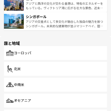
ひ現地で味わいたい。どの地域を訪れてもあたたかい人々
帯で自然と触れ合い、南部ではプーケットやクラビの美し
アジアと西洋の文化が交わる香港は、特有のエネルギーを
が旅行者を迎えてくれるので、きっと忘れられない旅にな
いビーチでリゾート気分を楽しむことができる。タイ料理
もっている。ヴィクトリア湾に広がる壮大な景色、近未来
るはずだ。 なお、新着のベトナム情報は
コンテンツ一覧
を
は世界的に有名で、屋台から高級レストランまで味覚を刺
的なアートスポット、そして歴史と現代が融合した町並
参照してほしい。
シンガポール
激する。気候は一年中温暖で、どの季節にも異なる楽しみ
み、どこを訪れても感動するはず。観光スポットが密集し
が待っている。親しみやすいタイの人々、仏教を中心とし
ており、効率よく見どころを回れるのも魅力。息をのむよ
アジアの交差点として多文化が融合した独自の魅力を放つ
た文化、そして多様な観光資源が、訪れる旅人を魅了し続
うな絶景から文化的な体験まで、香港を存分に楽しみ尽く
シンガポール。未来的な建築物が並ぶマリーナベイ、歴史
ける。 なお、新着のタイ情報は
コンテンツ一覧
を参照して
そう。 なお、新着の香港情報は
コンテンツ一覧
を参照して
と伝統を感じられるエスニックタウン、多数の緑豊かな公
ほしい。
ほしい。
園や自然保護区など、自然が調和した近代的な景観と文化
の多様性あふれるカラフルな町は、どこを歩いても新しい
国と地域
発見がある。さらに、治安のよさや充実した公共交通機関
も、旅行者にとっては魅力的なポイント。グルメも豊富
で、ホーカーズは地元の風情を楽しめる外せないスポット
ヨーロッパ
だ。訪れる人を飽きさせないシンガポールで、多様な魅力
を体感しよう。 なお、新着のシンガポール情報は
コンテン
ツ一覧
を参照してほしい。
北米
中南米
オセアニア