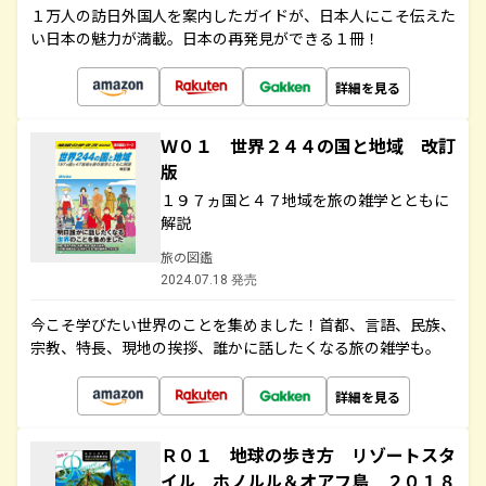
１万人の訪日外国人を案内したガイドが、日本人にこそ伝えた
い日本の魅力が満載。日本の再発見ができる１冊！
詳細を見る
Ｗ０１ 世界２４４の国と地域 改訂
版
１９７ヵ国と４７地域を旅の雑学とともに
解説
旅の図鑑
2024.07.18 発売
今こそ学びたい世界のことを集めました！首都、言語、民族、
宗教、特長、現地の挨拶、誰かに話したくなる旅の雑学も。
詳細を見る
Ｒ０１ 地球の歩き方 リゾートスタ
イル ホノルル＆オアフ島 ２０１８