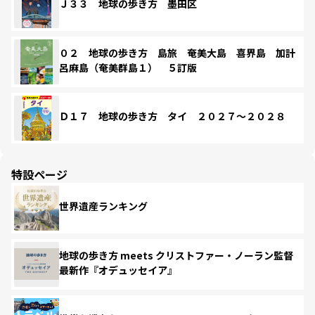
Ｊ３３ 地球の歩き方 墨田区
０２ 地球の歩き方 島旅 奄美大島 喜界島 加計
呂麻島（奄美群島１） ５訂版
Ｄ１７ 地球の歩き方 タイ ２０２７～２０２８
特設ページ
世界遺産ランキング
地球の歩き方 meets クリストファー・ノーラン監督
最新作『オデュッセイア』