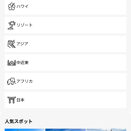
ハワイ
リゾート
アジア
中近東
アフリカ
日本
人気スポット