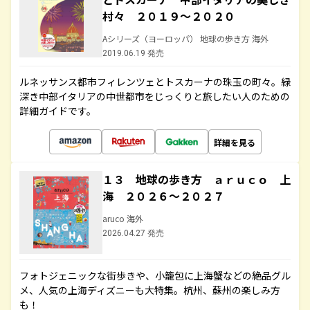
村々 ２０１９～２０２０
Aシリーズ（ヨーロッパ） 地球の歩き方 海外
2019.06.19 発売
ルネッサンス都市フィレンツェとトスカーナの珠玉の町々。緑
深き中部イタリアの中世都市をじっくりと旅したい人のための
詳細ガイドです。
詳細を見る
１３ 地球の歩き方 ａｒｕｃｏ 上
海 ２０２６～２０２７
aruco 海外
2026.04.27 発売
フォトジェニックな街歩きや、小籠包に上海蟹などの絶品グル
メ、人気の上海ディズニーも大特集。杭州、蘇州の楽しみ方
も！