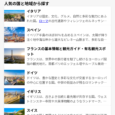
人気の国と地域から探す
イタリア
イタリアは歴史、文化、グルメ、自然と多彩な魅力にあふ
れた国。
ローマ
の古代遺跡やフィレンツェのルネッサンス
美術、ヴェネツィアの運河など、歴史あるスポットはもち
スペイン
ろん、トスカーナの美しい田園風景やアマルフィ海岸の絶
景など、自然景観も見逃せない。観光の合間には、本場の
イベリア半島のほぼ80％を占めるスペインは、太陽が降り
ピザやパスタなど、絶品のイタリア料理を堪能することも
注ぐ地中海沿岸から雄大なピレネー山脈まで、多彩な自然
できる。朝目覚めてから夜眠るまで、すべての瞬間を楽し
と文化が詰まったヨーロッパ屈指の旅行先だ。多様な地域
フランスの基本情報と観光ガイド・有名観光スポ
ませてくれるイタリアで、忘れられない旅をしてみよう！
文化が根付くこの国では、情熱的なフラメンコ、熱気あふ
なお、新着のイタリア情報は
コンテンツ一覧
を参照してほ
れる闘牛、そして美味しいタパスが生活の一部となってい
ット
しい。
る。首都マドリードの洗練された雰囲気や、バルセロナの
フランスは、世界中の旅行者を魅了し続けるヨーロッパ屈
アートに溢れた街角から、地方では古代ローマ遺跡や中世
指の観光地だ。首都パリのエッフェル塔やルーブル美術館
の城塞都市、穏やかなビーチリゾートまで多彩な表情を見
といった象徴的なスポットから、田舎町の古風な美しさま
せる。地方によって風土や気候が異なるスペインはその個
ドイツ
で、幅広い魅力が詰まっている。華麗な宮殿、歴史的な大
性で訪れる人を魅了する。 なお、新着のスペイン情報は
コ
聖堂、美しいビーチ、そして豊かな自然が、訪れる者を心
ドイツは、豊かな歴史と多彩な文化が交差するヨーロッパ
ンテンツ一覧
を参照してほしい。
から魅了する。また、フランスは美食の国としても知ら
の中心に位置する国。中世の街並みが残るロマンチック街
れ、フランス料理はユネスコ無形文化遺産にも登録されて
道から、未来を先取りするようなモダンな都市まで多様な
イギリス
いる。シャンパンの発祥地であるランス、プロヴァンスの
顔を持つこの国は、どこを歩いても飽きることがない。ベ
香り高いラベンダー畑など、多彩な楽しみ方が可能だ。さ
ルリンの文化的活気、バイエルン州のアルプスの絶景、そ
イギリスは、古きよき伝統と最先端が共存する国。ウェス
らに、パリ以外の地域にも魅力が溢れており、どの街角に
してライン川沿いのワイン畑といった風景は必見。ビール
トミンスター寺院や大英博物館のようなランドマーク、歴
も豊かな歴史と文化が息づいている。パリ以外の個性あふ
とソーセージを味わいながら地元の人と過ごす楽しい時間
史ある大学都市、美しい丘陵地帯や牧歌的な風景など、エ
れる地方に足を運ぶとそれぞれで全く異なる文化を体験で
スイス
は、お酒好きな人にはぜひ体験してほしい。 なお、新着の
リアごとに異なる魅力がある。また、優雅なアフタヌーン
きるだろう。 なお、新着のフランス情報は
コンテンツ一覧
ドイツ情報は
コンテンツ一覧
を参照してほしい。
ティー、ビール好きにはたまらない英国パブ、サッカー観