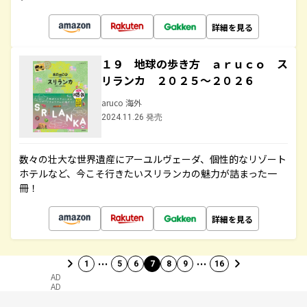
詳細を見る
１９ 地球の歩き方 ａｒｕｃｏ ス
リランカ ２０２５～２０２６
aruco 海外
2024.11.26 発売
数々の壮大な世界遺産にアーユルヴェーダ、個性的なリゾート
ホテルなど、今こそ行きたいスリランカの魅力が詰まった一
冊！
詳細を見る
…
…
1
5
6
7
8
9
16
AD
AD