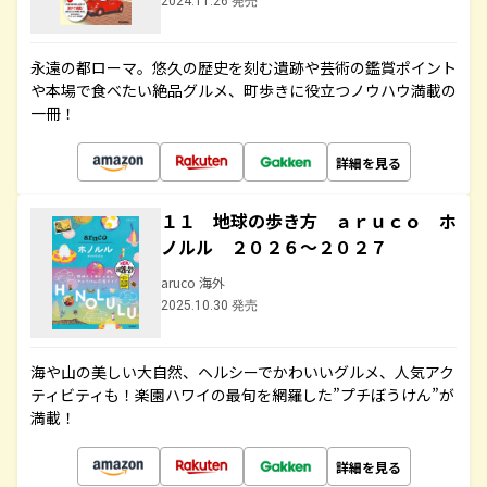
2024.11.26 発売
永遠の都ローマ。悠久の歴史を刻む遺跡や芸術の鑑賞ポイント
や本場で食べたい絶品グルメ、町歩きに役立つノウハウ満載の
一冊！
詳細を見る
１１ 地球の歩き方 ａｒｕｃｏ ホ
ノルル ２０２６～２０２７
aruco 海外
2025.10.30 発売
海や山の美しい大自然、ヘルシーでかわいいグルメ、人気アク
ティビティも！楽園ハワイの最旬を網羅した”プチぼうけん”が
満載！
詳細を見る