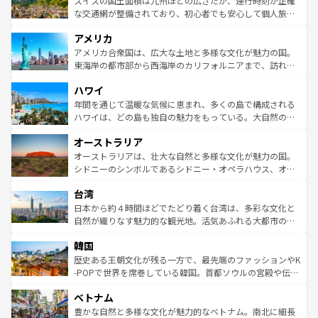
スイスの国土面積は九州ほどの広さだが、運行時刻が正確
を参照してほしい。
戦など、本場だからこそできる体験も豊富。イギリスを旅
な交通網が整備されており、初心者でも安心して個人旅行
して楽しみつくそう。 なお、新着のイギリス情報は
コンテ
を楽しめる。日本同様に時刻表どおりの旅が可能だ。中世
アメリカ
ンツ一覧
を参照してほしい。
の建物がそのまま残る町や、スイスならではのユニークな
博物館もあり、アルプス観光だけでなく町歩きも満喫する
アメリカ合衆国は、広大な土地と多様な文化が魅力の国。
ことができる。国民の所得が高いため物価も高いが、旅行
東海岸の都市部から西海岸のカリフォルニアまで、訪れる
者向けの交通パス提供のサービスもあり、うまく活用すれ
場所ごとに異なる風景と体験が待っている。ニューヨーク
ハワイ
ば市内交通費無料で観光を楽しむこともできる。 なお、新
のような巨大都市は、観光、ショッピング、エンターテイ
着のスイス情報は
コンテンツ一覧
を参照してほしい。
ンメントが詰まった刺激的なスポットだ。一方、アメリカ
年間を通じて温暖な気候に恵まれ、多くの島で構成される
西部には大自然が広がり、グランドキャニオンやイエロー
ハワイは、どの島も独自の魅力をもっている。大自然の神
ストーン国立公園といった絶景が堪能できる。さらに、南
秘を感じたいなら、火山が生み出した壮大な景観を誇るハ
オーストラリア
部のニューオーリンズでは、音楽と美食が融合した独特の
ワイ島は見逃せない。また、定番の観光地といえばオアフ
文化が魅力。旅行者はアメリカの各地域で異なる魅力を楽
島だが、静かな自然を求めるならマウイ島やカウアイ島が
オーストラリアは、壮大な自然と多様な文化が魅力の国。
しみながら、その多様性と豊かな歴史を感じることができ
おすすめ。エメラルドグリーンに輝く海をはじめ、豊かな
シドニーのシンボルであるシドニー・オペラハウス、オー
るだろう。車でのロードトリップや列車の旅も、アメリカ
文化や歴史が息づいている。「アロハスピリット」と呼ば
ストラリア東海岸北部に広がる大サンゴ礁地帯グレートバ
ならではの贅沢な旅のスタイルだ。 なお、新着のアメリカ
台湾
れるおもてなしの心で訪れる人々を迎えてくれるハワイの
リアリーフや大陸中央部にそびえるウルル（エアーズロッ
情報は
コンテンツ一覧
を参照してほしい。
人々、おいしいローカルフードやハワイアンミュージッ
ク）、タスマニアの美しい原生林やケアンズの熱帯雨林な
日本から約４時間ほどでたどり着く台湾は、多彩な文化と
ク、伝統的なフラダンスなど、すべてがハワイの魅力を彩
ど、見どころがたくさん。また、カフェやワイン、オージ
自然が織りなす魅力的な観光地。活気あふれる大都市の台
っている。訪れるたびに新しい発見と感動が待っているハ
ービーフなどの食文化も豊かで、美味しいものであふれて
北やノスタルジックな町並みが人気な九份（ジォウフェ
ワイを、存分に味わってほしい。 なお、新着のハワイ情報
韓国
いる。アクティビティも充実しており、サーフィンやダイ
ン）、静ひつな山岳地帯である台湾東部など、都市の喧騒
は
コンテンツ一覧
を参照してほしい。
ビング、ハイキングなど、アウトドア好きにはたまらな
と山間の静けさが共存しており、訪れる人に新しい発見と
歴史ある王朝文化が残る一方で、最先端のファッションやK
い。オーストラリアの多彩な魅力を存分に味わいつくそ
驚きをもたらしてくれる。また、奥深い台湾の食文化も魅
-POPで世界を席巻している韓国。首都ソウルの宮殿や伝統
う。 なお、新着のオーストラリア情報は
コンテンツ一覧
を
力で、夜市などの屋台グルメから高級料理、ヘルシーで美
家屋が並ぶエリアでは韓国の歴史と文化に浸ることがで
参照してほしい。
ベトナム
容にもいいと評判のスイーツなど、バラエティ豊かな料理
き、地方に足を延ばせば四季折々の自然美を楽しむことが
が味わえる。 なお、新着の台湾情報は
コンテンツ一覧
を参
できる。そして、キムチや焼肉、絶品のストリートフード
豊かな自然と多様な文化が魅力的なベトナム。南北に細長