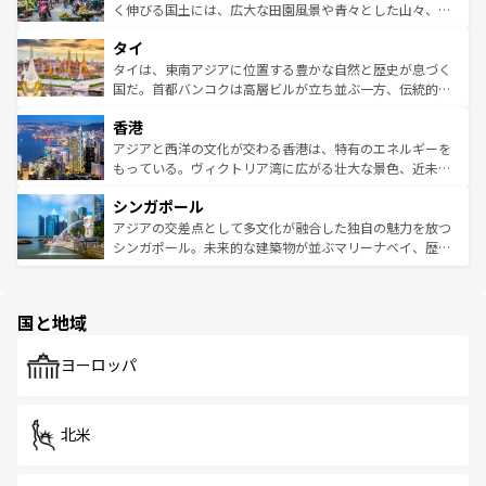
照してほしい。
まで、さまざまな韓国料理が待っている。夜には、韓国な
く伸びる国土には、広大な田園風景や青々とした山々、世
らではのナイトライフも堪能できる。あたたかいホスピタ
界遺産に登録された壮大な自然景観が点在し、都市部では
タイ
リティに包まれながら、韓国の多彩な魅力を心ゆくまで味
急速な発展と共に伝統が息づく。ハノイの古い町並みやホ
わってみてほしい。 なお、新着の韓国情報は
コンテンツ一
ーチミン市のフランス統治時代の建物も、独特の雰囲気を
タイは、東南アジアに位置する豊かな自然と歴史が息づく
覧
を参照してほしい。
醸し出している。また、バラエティの豊かさとおいしさで
国だ。首都バンコクは高層ビルが立ち並ぶ一方、伝統的な
世界中の食通を魅了してやまないベトナム料理も魅力のひ
寺院や市場がいたるところに点在し、古きよき文化と現代
香港
とつ。フォーやバインミー、ベトナムコーヒーなどは、ぜ
の活気が交差している。北部ではチェンマイなどの山岳地
ひ現地で味わいたい。どの地域を訪れてもあたたかい人々
帯で自然と触れ合い、南部ではプーケットやクラビの美し
アジアと西洋の文化が交わる香港は、特有のエネルギーを
が旅行者を迎えてくれるので、きっと忘れられない旅にな
いビーチでリゾート気分を楽しむことができる。タイ料理
もっている。ヴィクトリア湾に広がる壮大な景色、近未来
るはずだ。 なお、新着のベトナム情報は
コンテンツ一覧
を
は世界的に有名で、屋台から高級レストランまで味覚を刺
的なアートスポット、そして歴史と現代が融合した町並
参照してほしい。
シンガポール
激する。気候は一年中温暖で、どの季節にも異なる楽しみ
み、どこを訪れても感動するはず。観光スポットが密集し
が待っている。親しみやすいタイの人々、仏教を中心とし
ており、効率よく見どころを回れるのも魅力。息をのむよ
アジアの交差点として多文化が融合した独自の魅力を放つ
た文化、そして多様な観光資源が、訪れる旅人を魅了し続
うな絶景から文化的な体験まで、香港を存分に楽しみ尽く
シンガポール。未来的な建築物が並ぶマリーナベイ、歴史
ける。 なお、新着のタイ情報は
コンテンツ一覧
を参照して
そう。 なお、新着の香港情報は
コンテンツ一覧
を参照して
と伝統を感じられるエスニックタウン、多数の緑豊かな公
ほしい。
ほしい。
園や自然保護区など、自然が調和した近代的な景観と文化
の多様性あふれるカラフルな町は、どこを歩いても新しい
国と地域
発見がある。さらに、治安のよさや充実した公共交通機関
も、旅行者にとっては魅力的なポイント。グルメも豊富
で、ホーカーズは地元の風情を楽しめる外せないスポット
ヨーロッパ
だ。訪れる人を飽きさせないシンガポールで、多様な魅力
を体感しよう。 なお、新着のシンガポール情報は
コンテン
ツ一覧
を参照してほしい。
北米