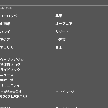
国と地域
ヨーロッパ
北米
中南米
オセアニア
ハワイ
リゾート
アジア
中近東
アフリカ
日本
ウェブマガジン
特派員ブログ
ガイドブック
ニュース
著者一覧
コミュニティ
新規会員登録
マイページ
GOOD LUCK TRIP
運営会社
プライバシーポリシー