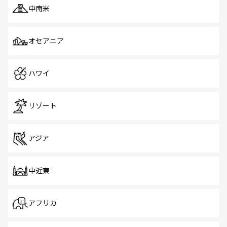
中南米
オセアニア
ハワイ
リゾート
アジア
中近東
アフリカ