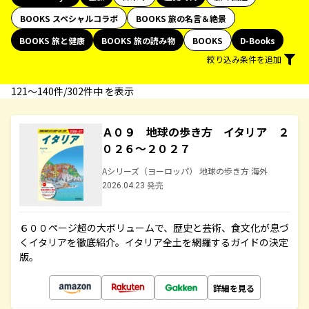
BOOKS スペシャルコラボ
BOOKS 旅の名言＆絶景
BOOKS 旅と健康
BOOKS 旅の読み物
BOOKS
D-Books
絞り込み条件を追加
121〜140件/302件中 を表示
Ａ０９ 地球の歩き方 イタリア ２
０２６～２０２７
Aシリーズ（ヨーロッパ） 地球の歩き方 海外
2026.04.23 発売
６００ページ超の大ボリュームで、歴史と芸術、食文化が息づ
くイタリアを徹底紹介。イタリア全土を網羅するガイドの決定
版。
詳細を見る