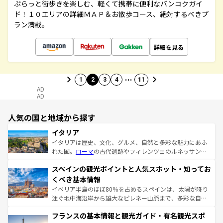
ぷらっと街歩きを楽しむ、軽くて携帯に便利なバンコクガイ
ド！１０エリアの詳細ＭＡＰ＆お散歩コース、絶対するべきプ
ラン満載。
詳細を見る
…
1
2
3
4
11
AD
AD
人気の国と地域から探す
イタリア
イタリアは歴史、文化、グルメ、自然と多彩な魅力にあふ
れた国。
ローマ
の古代遺跡やフィレンツェのルネッサンス
美術、ヴェネツィアの運河など、歴史あるスポットはもち
スペインの観光ポイントと人気スポット・知ってお
ろん、トスカーナの美しい田園風景やアマルフィ海岸の絶
景など、自然景観も見逃せない。観光の合間には、本場の
くべき基本情報
ピザやパスタなど、絶品のイタリア料理を堪能することも
イベリア半島のほぼ80％を占めるスペインは、太陽が降り
できる。朝目覚めてから夜眠るまで、すべての瞬間を楽し
注ぐ地中海沿岸から雄大なピレネー山脈まで、多彩な自然
ませてくれるイタリアで、忘れられない旅をしてみよう！
と文化が詰まったヨーロッパ屈指の旅行先だ。多様な地域
なお、新着のイタリア情報は
コンテンツ一覧
を参照してほ
フランスの基本情報と観光ガイド・有名観光スポ
文化が根付くこの国では、情熱的なフラメンコ、熱気あふ
しい。