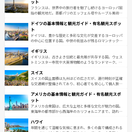
れる闘牛、そして美味しいタパスが生活の一部となってい
ット
る。首都マドリードの洗練された雰囲気や、バルセロナの
フランスは、世界中の旅行者を魅了し続けるヨーロッパ屈
アートに溢れた街角から、地方では古代ローマ遺跡や中世
指の観光地だ。首都パリのエッフェル塔やルーブル美術館
の城塞都市、穏やかなビーチリゾートまで多彩な表情を見
といった象徴的なスポットから、田舎町の古風な美しさま
せる。地方によって風土や気候が異なるスペインはその個
ドイツの基本情報と観光ガイド・有名観光スポッ
で、幅広い魅力が詰まっている。華麗な宮殿、歴史的な大
性で訪れる人を魅了する。 なお、新着のスペイン情報は
コ
聖堂、美しいビーチ、そして豊かな自然が、訪れる者を心
ト
ンテンツ一覧
を参照してほしい。
から魅了する。また、フランスは美食の国としても知ら
ドイツは、豊かな歴史と多彩な文化が交差するヨーロッパ
れ、フランス料理はユネスコ無形文化遺産にも登録されて
の中心に位置する国。中世の街並みが残るロマンチック街
いる。シャンパンの発祥地であるランス、プロヴァンスの
道から、未来を先取りするようなモダンな都市まで多様な
香り高いラベンダー畑など、多彩な楽しみ方が可能だ。さ
イギリス
顔を持つこの国は、どこを歩いても飽きることがない。ベ
らに、パリ以外の地域にも魅力が溢れており、どの街角に
ルリンの文化的活気、バイエルン州のアルプスの絶景、そ
イギリスは、古きよき伝統と最先端が共存する国。ウェス
も豊かな歴史と文化が息づいている。パリ以外の個性あふ
してライン川沿いのワイン畑といった風景は必見。ビール
トミンスター寺院や大英博物館のようなランドマーク、歴
れる地方に足を運ぶとそれぞれで全く異なる文化を体験で
とソーセージを味わいながら地元の人と過ごす楽しい時間
史ある大学都市、美しい丘陵地帯や牧歌的な風景など、エ
きるだろう。 なお、新着のフランス情報は
コンテンツ一覧
スイス
は、お酒好きな人にはぜひ体験してほしい。 なお、新着の
リアごとに異なる魅力がある。また、優雅なアフタヌーン
を参照してほしい。
ドイツ情報は
コンテンツ一覧
を参照してほしい。
ティー、ビール好きにはたまらない英国パブ、サッカー観
スイスの国土面積は九州ほどの広さだが、運行時刻が正確
戦など、本場だからこそできる体験も豊富。イギリスを旅
な交通網が整備されており、初心者でも安心して個人旅行
して楽しみつくそう。 なお、新着のイギリス情報は
コンテ
を楽しめる。日本同様に時刻表どおりの旅が可能だ。中世
アメリカの基本情報と観光ガイド・有名観光スポ
ンツ一覧
を参照してほしい。
の建物がそのまま残る町や、スイスならではのユニークな
博物館もあり、アルプス観光だけでなく町歩きも満喫する
ット
ことができる。国民の所得が高いため物価も高いが、旅行
アメリカ合衆国は、広大な土地と多様な文化が魅力の国。
者向けの交通パス提供のサービスもあり、うまく活用すれ
東海岸の都市部から西海岸のカリフォルニアまで、訪れる
ば市内交通費無料で観光を楽しむこともできる。 なお、新
場所ごとに異なる風景と体験が待っている。ニューヨーク
着のスイス情報は
コンテンツ一覧
を参照してほしい。
ハワイ
のような巨大都市は、観光、ショッピング、エンターテイ
ンメントが詰まった刺激的なスポットだ。一方、アメリカ
年間を通じて温暖な気候に恵まれ、多くの島で構成される