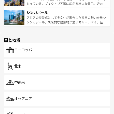
が旅行者を迎えてくれるので、きっと忘れられない旅にな
いビーチでリゾート気分を楽しむことができる。タイ料理
もっている。ヴィクトリア湾に広がる壮大な景色、近未来
るはずだ。 なお、新着のベトナム情報は
コンテンツ一覧
を
は世界的に有名で、屋台から高級レストランまで味覚を刺
的なアートスポット、そして歴史と現代が融合した町並
参照してほしい。
シンガポール
激する。気候は一年中温暖で、どの季節にも異なる楽しみ
み、どこを訪れても感動するはず。観光スポットが密集し
が待っている。親しみやすいタイの人々、仏教を中心とし
ており、効率よく見どころを回れるのも魅力。息をのむよ
アジアの交差点として多文化が融合した独自の魅力を放つ
た文化、そして多様な観光資源が、訪れる旅人を魅了し続
うな絶景から文化的な体験まで、香港を存分に楽しみ尽く
シンガポール。未来的な建築物が並ぶマリーナベイ、歴史
ける。 なお、新着のタイ情報は
コンテンツ一覧
を参照して
そう。 なお、新着の香港情報は
コンテンツ一覧
を参照して
と伝統を感じられるエスニックタウン、多数の緑豊かな公
ほしい。
ほしい。
園や自然保護区など、自然が調和した近代的な景観と文化
の多様性あふれるカラフルな町は、どこを歩いても新しい
国と地域
発見がある。さらに、治安のよさや充実した公共交通機関
も、旅行者にとっては魅力的なポイント。グルメも豊富
で、ホーカーズは地元の風情を楽しめる外せないスポット
ヨーロッパ
だ。訪れる人を飽きさせないシンガポールで、多様な魅力
を体感しよう。 なお、新着のシンガポール情報は
コンテン
ツ一覧
を参照してほしい。
北米
中南米
オセアニア