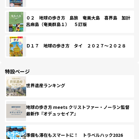
０２ 地球の歩き方 島旅 奄美大島 喜界島 加計
呂麻島（奄美群島１） ５訂版
Ｄ１７ 地球の歩き方 タイ ２０２７～２０２８
特設ページ
世界遺産ランキング
地球の歩き方 meets クリストファー・ノーラン監督
最新作『オデュッセイア』
準備も滞在もスマートに！ トラベルハック2026