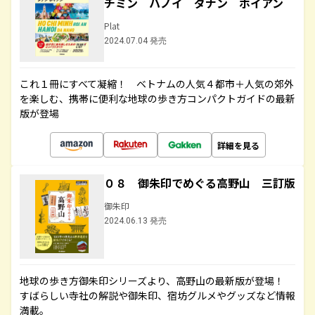
チミン ハノイ ダナン ホイアン
Plat
2024.07.04 発売
これ１冊にすべて凝縮！ ベトナムの人気４都市＋人気の郊外
を楽しむ、携帯に便利な地球の歩き方コンパクトガイドの最新
版が登場
詳細を見る
０８ 御朱印でめぐる高野山 三訂版
御朱印
2024.06.13 発売
地球の歩き方御朱印シリーズより、高野山の最新版が登場！
すばらしい寺社の解説や御朱印、宿坊グルメやグッズなど情報
満載。