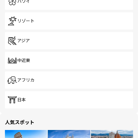
ハワイ
リゾート
アジア
中近東
アフリカ
日本
人気スポット