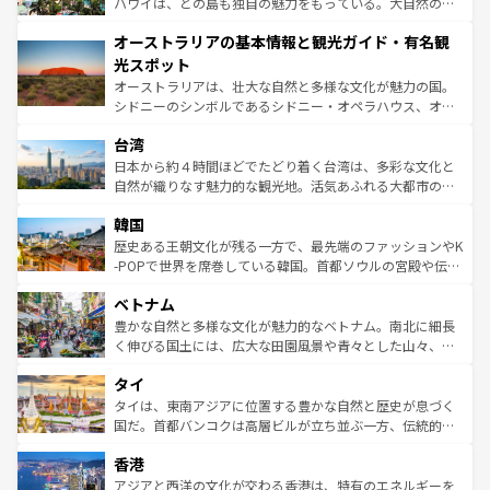
西部には大自然が広がり、グランドキャニオンやイエロー
ハワイは、どの島も独自の魅力をもっている。大自然の神
ストーン国立公園といった絶景が堪能できる。さらに、南
秘を感じたいなら、火山が生み出した壮大な景観を誇るハ
オーストラリアの基本情報と観光ガイド・有名観
部のニューオーリンズでは、音楽と美食が融合した独特の
ワイ島は見逃せない。また、定番の観光地といえばオアフ
文化が魅力。旅行者はアメリカの各地域で異なる魅力を楽
島だが、静かな自然を求めるならマウイ島やカウアイ島が
光スポット
しみながら、その多様性と豊かな歴史を感じることができ
おすすめ。エメラルドグリーンに輝く海をはじめ、豊かな
オーストラリアは、壮大な自然と多様な文化が魅力の国。
るだろう。車でのロードトリップや列車の旅も、アメリカ
文化や歴史が息づいている。「アロハスピリット」と呼ば
シドニーのシンボルであるシドニー・オペラハウス、オー
ならではの贅沢な旅のスタイルだ。 なお、新着のアメリカ
れるおもてなしの心で訪れる人々を迎えてくれるハワイの
ストラリア東海岸北部に広がる大サンゴ礁地帯グレートバ
情報は
コンテンツ一覧
を参照してほしい。
人々、おいしいローカルフードやハワイアンミュージッ
台湾
リアリーフや大陸中央部にそびえるウルル（エアーズロッ
ク、伝統的なフラダンスなど、すべてがハワイの魅力を彩
ク）、タスマニアの美しい原生林やケアンズの熱帯雨林な
日本から約４時間ほどでたどり着く台湾は、多彩な文化と
っている。訪れるたびに新しい発見と感動が待っているハ
ど、見どころがたくさん。また、カフェやワイン、オージ
自然が織りなす魅力的な観光地。活気あふれる大都市の台
ワイを、存分に味わってほしい。 なお、新着のハワイ情報
ービーフなどの食文化も豊かで、美味しいものであふれて
北やノスタルジックな町並みが人気な九份（ジォウフェ
は
コンテンツ一覧
を参照してほしい。
韓国
いる。アクティビティも充実しており、サーフィンやダイ
ン）、静ひつな山岳地帯である台湾東部など、都市の喧騒
ビング、ハイキングなど、アウトドア好きにはたまらな
と山間の静けさが共存しており、訪れる人に新しい発見と
歴史ある王朝文化が残る一方で、最先端のファッションやK
い。オーストラリアの多彩な魅力を存分に味わいつくそ
驚きをもたらしてくれる。また、奥深い台湾の食文化も魅
-POPで世界を席巻している韓国。首都ソウルの宮殿や伝統
う。 なお、新着のオーストラリア情報は
コンテンツ一覧
を
力で、夜市などの屋台グルメから高級料理、ヘルシーで美
家屋が並ぶエリアでは韓国の歴史と文化に浸ることがで
参照してほしい。
ベトナム
容にもいいと評判のスイーツなど、バラエティ豊かな料理
き、地方に足を延ばせば四季折々の自然美を楽しむことが
が味わえる。 なお、新着の台湾情報は
コンテンツ一覧
を参
できる。そして、キムチや焼肉、絶品のストリートフード
豊かな自然と多様な文化が魅力的なベトナム。南北に細長
照してほしい。
まで、さまざまな韓国料理が待っている。夜には、韓国な
く伸びる国土には、広大な田園風景や青々とした山々、世
らではのナイトライフも堪能できる。あたたかいホスピタ
界遺産に登録された壮大な自然景観が点在し、都市部では
タイ
リティに包まれながら、韓国の多彩な魅力を心ゆくまで味
急速な発展と共に伝統が息づく。ハノイの古い町並みやホ
わってみてほしい。 なお、新着の韓国情報は
コンテンツ一
ーチミン市のフランス統治時代の建物も、独特の雰囲気を
タイは、東南アジアに位置する豊かな自然と歴史が息づく
覧
を参照してほしい。
醸し出している。また、バラエティの豊かさとおいしさで
国だ。首都バンコクは高層ビルが立ち並ぶ一方、伝統的な
世界中の食通を魅了してやまないベトナム料理も魅力のひ
寺院や市場がいたるところに点在し、古きよき文化と現代
香港
とつ。フォーやバインミー、ベトナムコーヒーなどは、ぜ
の活気が交差している。北部ではチェンマイなどの山岳地
ひ現地で味わいたい。どの地域を訪れてもあたたかい人々
帯で自然と触れ合い、南部ではプーケットやクラビの美し
アジアと西洋の文化が交わる香港は、特有のエネルギーを