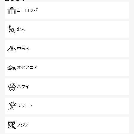
も、旅行者にとっては魅力的なポイント。グルメも豊富
で、ホーカーズは地元の風情を楽しめる外せないスポット
ヨーロッパ
だ。訪れる人を飽きさせないシンガポールで、多様な魅力
を体感しよう。 なお、新着のシンガポール情報は
コンテン
ツ一覧
を参照してほしい。
北米
中南米
オセアニア
ハワイ
リゾート
アジア