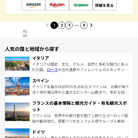
詳細を見る
…
1
2
3
9
AD
AD
人気の国と地域から探す
イタリア
イタリアは歴史、文化、グルメ、自然と多彩な魅力にあふ
れた国。
ローマ
の古代遺跡やフィレンツェのルネッサンス
美術、ヴェネツィアの運河など、歴史あるスポットはもち
スペイン
ろん、トスカーナの美しい田園風景やアマルフィ海岸の絶
景など、自然景観も見逃せない。観光の合間には、本場の
イベリア半島のほぼ80％を占めるスペインは、太陽が降り
ピザやパスタなど、絶品のイタリア料理を堪能することも
注ぐ地中海沿岸から雄大なピレネー山脈まで、多彩な自然
できる。朝目覚めてから夜眠るまで、すべての瞬間を楽し
と文化が詰まったヨーロッパ屈指の旅行先だ。多様な地域
フランスの基本情報と観光ガイド・有名観光スポ
ませてくれるイタリアで、忘れられない旅をしてみよう！
文化が根付くこの国では、情熱的なフラメンコ、熱気あふ
なお、新着のイタリア情報は
コンテンツ一覧
を参照してほ
れる闘牛、そして美味しいタパスが生活の一部となってい
ット
しい。
る。首都マドリードの洗練された雰囲気や、バルセロナの
フランスは、世界中の旅行者を魅了し続けるヨーロッパ屈
アートに溢れた街角から、地方では古代ローマ遺跡や中世
指の観光地だ。首都パリのエッフェル塔やルーブル美術館
の城塞都市、穏やかなビーチリゾートまで多彩な表情を見
といった象徴的なスポットから、田舎町の古風な美しさま
せる。地方によって風土や気候が異なるスペインはその個
ドイツ
で、幅広い魅力が詰まっている。華麗な宮殿、歴史的な大
性で訪れる人を魅了する。 なお、新着のスペイン情報は
コ
聖堂、美しいビーチ、そして豊かな自然が、訪れる者を心
ドイツは、豊かな歴史と多彩な文化が交差するヨーロッパ