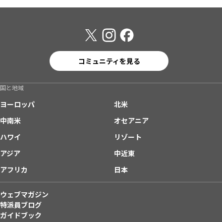
コミュニティを見る
国と地域
ヨーロッパ
北米
中南米
オセアニア
ハワイ
リゾート
アジア
中近東
アフリカ
日本
ウェブマガジン
特派員ブログ
ガイドブック