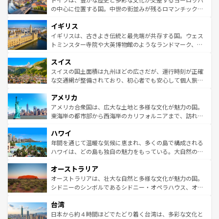
ンテンツ一覧
を参照してほしい。
から魅了する。また、フランスは美食の国としても知ら
の中心に位置する国。中世の街並みが残るロマンチック街
れ、フランス料理はユネスコ無形文化遺産にも登録されて
道から、未来を先取りするようなモダンな都市まで多様な
イギリス
いる。シャンパンの発祥地であるランス、プロヴァンスの
顔を持つこの国は、どこを歩いても飽きることがない。ベ
香り高いラベンダー畑など、多彩な楽しみ方が可能だ。さ
ルリンの文化的活気、バイエルン州のアルプスの絶景、そ
イギリスは、古きよき伝統と最先端が共存する国。ウェス
らに、パリ以外の地域にも魅力が溢れており、どの街角に
してライン川沿いのワイン畑といった風景は必見。ビール
トミンスター寺院や大英博物館のようなランドマーク、歴
も豊かな歴史と文化が息づいている。パリ以外の個性あふ
とソーセージを味わいながら地元の人と過ごす楽しい時間
史ある大学都市、美しい丘陵地帯や牧歌的な風景など、エ
れる地方に足を運ぶとそれぞれで全く異なる文化を体験で
スイス
は、お酒好きな人にはぜひ体験してほしい。 なお、新着の
リアごとに異なる魅力がある。また、優雅なアフタヌーン
きるだろう。 なお、新着のフランス情報は
コンテンツ一覧
ドイツ情報は
コンテンツ一覧
を参照してほしい。
ティー、ビール好きにはたまらない英国パブ、サッカー観
スイスの国土面積は九州ほどの広さだが、運行時刻が正確
を参照してほしい。
戦など、本場だからこそできる体験も豊富。イギリスを旅
な交通網が整備されており、初心者でも安心して個人旅行
して楽しみつくそう。 なお、新着のイギリス情報は
コンテ
を楽しめる。日本同様に時刻表どおりの旅が可能だ。中世
アメリカ
ンツ一覧
を参照してほしい。
の建物がそのまま残る町や、スイスならではのユニークな
博物館もあり、アルプス観光だけでなく町歩きも満喫する
アメリカ合衆国は、広大な土地と多様な文化が魅力の国。
ことができる。国民の所得が高いため物価も高いが、旅行
東海岸の都市部から西海岸のカリフォルニアまで、訪れる
者向けの交通パス提供のサービスもあり、うまく活用すれ
場所ごとに異なる風景と体験が待っている。ニューヨーク
ハワイ
ば市内交通費無料で観光を楽しむこともできる。 なお、新
のような巨大都市は、観光、ショッピング、エンターテイ
着のスイス情報は
コンテンツ一覧
を参照してほしい。
ンメントが詰まった刺激的なスポットだ。一方、アメリカ
年間を通じて温暖な気候に恵まれ、多くの島で構成される
西部には大自然が広がり、グランドキャニオンやイエロー
ハワイは、どの島も独自の魅力をもっている。大自然の神
ストーン国立公園といった絶景が堪能できる。さらに、南
秘を感じたいなら、火山が生み出した壮大な景観を誇るハ
オーストラリア
部のニューオーリンズでは、音楽と美食が融合した独特の
ワイ島は見逃せない。また、定番の観光地といえばオアフ
文化が魅力。旅行者はアメリカの各地域で異なる魅力を楽
島だが、静かな自然を求めるならマウイ島やカウアイ島が
オーストラリアは、壮大な自然と多様な文化が魅力の国。
しみながら、その多様性と豊かな歴史を感じることができ
おすすめ。エメラルドグリーンに輝く海をはじめ、豊かな
シドニーのシンボルであるシドニー・オペラハウス、オー
るだろう。車でのロードトリップや列車の旅も、アメリカ
文化や歴史が息づいている。「アロハスピリット」と呼ば
ストラリア東海岸北部に広がる大サンゴ礁地帯グレートバ
ならではの贅沢な旅のスタイルだ。 なお、新着のアメリカ
台湾
れるおもてなしの心で訪れる人々を迎えてくれるハワイの
リアリーフや大陸中央部にそびえるウルル（エアーズロッ
情報は
コンテンツ一覧
を参照してほしい。
人々、おいしいローカルフードやハワイアンミュージッ
ク）、タスマニアの美しい原生林やケアンズの熱帯雨林な
日本から約４時間ほどでたどり着く台湾は、多彩な文化と