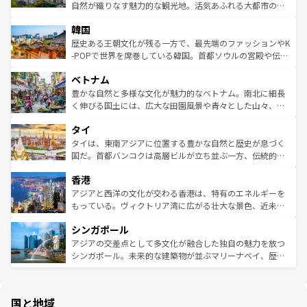
ク、伝統的なフラダンスなど、すべてがハワイの魅力を彩
ど、見どころがたくさん。また、カフェやワイン、オージ
自然が織りなす魅力的な観光地。活気あふれる大都市の台
っている。訪れるたびに新しい発見と感動が待っているハ
ービーフなどの食文化も豊かで、美味しいものであふれて
北やノスタルジックな町並みが人気な九份（ジォウフェ
ワイを、存分に味わってほしい。 なお、新着のハワイ情報
韓国
いる。アクティビティも充実しており、サーフィンやダイ
ン）、静ひつな山岳地帯である台湾東部など、都市の喧騒
は
コンテンツ一覧
を参照してほしい。
ビング、ハイキングなど、アウトドア好きにはたまらな
と山間の静けさが共存しており、訪れる人に新しい発見と
歴史ある王朝文化が残る一方で、最先端のファッションやK
い。オーストラリアの多彩な魅力を存分に味わいつくそ
驚きをもたらしてくれる。また、奥深い台湾の食文化も魅
-POPで世界を席巻している韓国。首都ソウルの宮殿や伝統
う。 なお、新着のオーストラリア情報は
コンテンツ一覧
を
力で、夜市などの屋台グルメから高級料理、ヘルシーで美
家屋が並ぶエリアでは韓国の歴史と文化に浸ることがで
参照してほしい。
ベトナム
容にもいいと評判のスイーツなど、バラエティ豊かな料理
き、地方に足を延ばせば四季折々の自然美を楽しむことが
が味わえる。 なお、新着の台湾情報は
コンテンツ一覧
を参
できる。そして、キムチや焼肉、絶品のストリートフード
豊かな自然と多様な文化が魅力的なベトナム。南北に細長
照してほしい。
まで、さまざまな韓国料理が待っている。夜には、韓国な
く伸びる国土には、広大な田園風景や青々とした山々、世
らではのナイトライフも堪能できる。あたたかいホスピタ
界遺産に登録された壮大な自然景観が点在し、都市部では
タイ
リティに包まれながら、韓国の多彩な魅力を心ゆくまで味
急速な発展と共に伝統が息づく。ハノイの古い町並みやホ
わってみてほしい。 なお、新着の韓国情報は
コンテンツ一
ーチミン市のフランス統治時代の建物も、独特の雰囲気を
タイは、東南アジアに位置する豊かな自然と歴史が息づく
覧
を参照してほしい。
醸し出している。また、バラエティの豊かさとおいしさで
国だ。首都バンコクは高層ビルが立ち並ぶ一方、伝統的な
世界中の食通を魅了してやまないベトナム料理も魅力のひ
寺院や市場がいたるところに点在し、古きよき文化と現代
香港
とつ。フォーやバインミー、ベトナムコーヒーなどは、ぜ
の活気が交差している。北部ではチェンマイなどの山岳地
ひ現地で味わいたい。どの地域を訪れてもあたたかい人々
帯で自然と触れ合い、南部ではプーケットやクラビの美し
アジアと西洋の文化が交わる香港は、特有のエネルギーを
が旅行者を迎えてくれるので、きっと忘れられない旅にな
いビーチでリゾート気分を楽しむことができる。タイ料理
もっている。ヴィクトリア湾に広がる壮大な景色、近未来
るはずだ。 なお、新着のベトナム情報は
コンテンツ一覧
を
は世界的に有名で、屋台から高級レストランまで味覚を刺
的なアートスポット、そして歴史と現代が融合した町並
参照してほしい。
シンガポール
激する。気候は一年中温暖で、どの季節にも異なる楽しみ
み、どこを訪れても感動するはず。観光スポットが密集し
が待っている。親しみやすいタイの人々、仏教を中心とし
ており、効率よく見どころを回れるのも魅力。息をのむよ
アジアの交差点として多文化が融合した独自の魅力を放つ
た文化、そして多様な観光資源が、訪れる旅人を魅了し続
うな絶景から文化的な体験まで、香港を存分に楽しみ尽く
シンガポール。未来的な建築物が並ぶマリーナベイ、歴史
ける。 なお、新着のタイ情報は
コンテンツ一覧
を参照して
そう。 なお、新着の香港情報は
コンテンツ一覧
を参照して
と伝統を感じられるエスニックタウン、多数の緑豊かな公
ほしい。
ほしい。
園や自然保護区など、自然が調和した近代的な景観と文化
の多様性あふれるカラフルな町は、どこを歩いても新しい
国と地域
発見がある。さらに、治安のよさや充実した公共交通機関