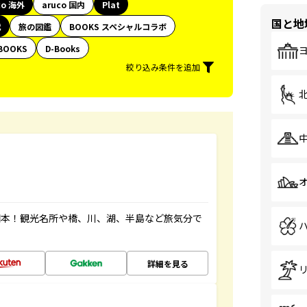
co 海外
aruco 国内
Plat
国と地
代
旅の図鑑
BOOKS スペシャルコラボ
BOOKS
D-Books
絞り込み条件を追加
図本！観光名所や橋、川、湖、半島など旅気分で
詳細を見る