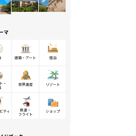
ーマ
食
建築・アート
宿泊
ト・
世界遺産
リゾート
戦
鉄道・
ビティ
ショップ
フライト