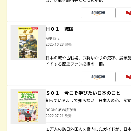
Ｈ０１ 戦国
歴史時代
2025.10.23 発売
日本の城や古戦場、武将ゆかりの史跡、展示
イドする歴史ファン必携の一冊。
Ｓ０１ 今こそ学びたい日本のこと
知っているようで知らない 日本人の心、食
BOOKS 旅の読み物
2022.07.21 発売
１万人の訪日外国人を案内したガイドが、日