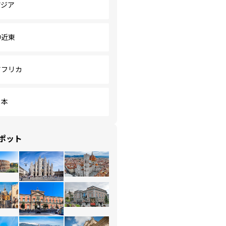
アジア
中近東
アフリカ
日本
ポット