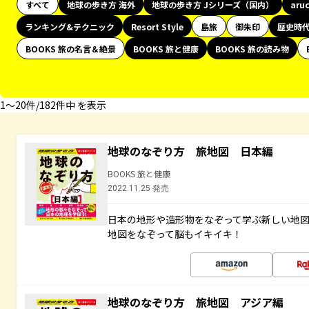
すべて
地球の歩き方 海外
地球の歩き方 Jシリーズ（国内）
aru
ランキング&テクニック
Resort Style
島旅
御朱印
歴史時
BOOKS 旅の名言＆絶景
BOOKS 旅と健康
BOOKS 旅の読み物
1〜20件/182件中 を表示
地球のなぞり方 旅地図 日本編
BOOKS 旅と健康
2022.11.25 発売
日本の地形や造形物をなぞって学ぶ新しい地
地図をなぞって脳もイキイキ！
地球のなぞり方 旅地図 アジア編