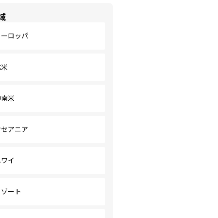
域
ヨーロッパ
北米
中南米
オセアニア
ハワイ
リゾート