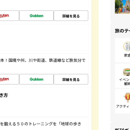
詳細を見る
旅のテ
飲
図本！国境や州、川や街道、鉄道線など旅気分で
詳細を見る
イベン
観
き方
アクティ
脳を鍛える５０のトレーニングを「地球の歩き