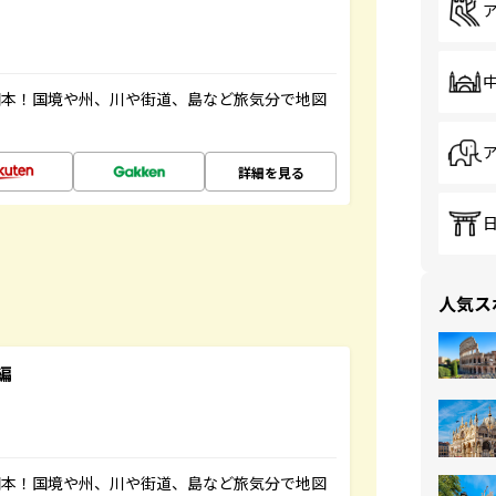
図本！国境や州、川や街道、島など旅気分で地図
詳細を見る
人気ス
編
図本！国境や州、川や街道、島など旅気分で地図