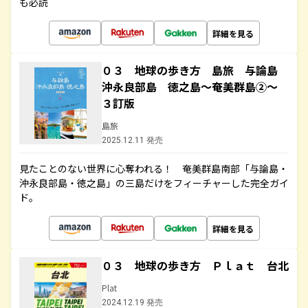
も必読
詳細を見る
０３ 地球の歩き方 島旅 与論島
沖永良部島 徳之島～奄美群島②～
３訂版
島旅
2025.12.11 発売
見たことのない世界に心奪われる！ 奄美群島南部「与論島・
沖永良部島・徳之島」の三島だけをフィーチャーした完全ガイ
ド。
詳細を見る
０３ 地球の歩き方 Ｐｌａｔ 台北
Plat
2024.12.19 発売