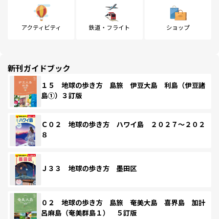
アクティビティ
鉄道・フライト
ショップ
新刊ガイドブック
１５ 地球の歩き方 島旅 伊豆大島 利島（伊豆諸
島①）３訂版
Ｃ０２ 地球の歩き方 ハワイ島 ２０２７～２０２
８
Ｊ３３ 地球の歩き方 墨田区
０２ 地球の歩き方 島旅 奄美大島 喜界島 加計
呂麻島（奄美群島１） ５訂版