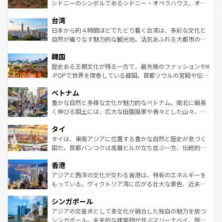
しみながら、その多様性と豊かな歴史を感じることができ
おすすめ。エメラルドグリーンに輝く海をはじめ、豊かな
シドニーのシンボルであるシドニー・オペラハウス、オー
るだろう。車でのロードトリップや列車の旅も、アメリカ
文化や歴史が息づいている。「アロハスピリット」と呼ば
ストラリア東海岸北部に広がる大サンゴ礁地帯グレートバ
ならではの贅沢な旅のスタイルだ。 なお、新着のアメリカ
台湾
れるおもてなしの心で訪れる人々を迎えてくれるハワイの
リアリーフや大陸中央部にそびえるウルル（エアーズロッ
情報は
コンテンツ一覧
を参照してほしい。
人々、おいしいローカルフードやハワイアンミュージッ
ク）、タスマニアの美しい原生林やケアンズの熱帯雨林な
日本から約４時間ほどでたどり着く台湾は、多彩な文化と
ク、伝統的なフラダンスなど、すべてがハワイの魅力を彩
ど、見どころがたくさん。また、カフェやワイン、オージ
自然が織りなす魅力的な観光地。活気あふれる大都市の台
っている。訪れるたびに新しい発見と感動が待っているハ
ービーフなどの食文化も豊かで、美味しいものであふれて
北やノスタルジックな町並みが人気な九份（ジォウフェ
ワイを、存分に味わってほしい。 なお、新着のハワイ情報
韓国
いる。アクティビティも充実しており、サーフィンやダイ
ン）、静ひつな山岳地帯である台湾東部など、都市の喧騒
は
コンテンツ一覧
を参照してほしい。
ビング、ハイキングなど、アウトドア好きにはたまらな
と山間の静けさが共存しており、訪れる人に新しい発見と
歴史ある王朝文化が残る一方で、最先端のファッションやK
い。オーストラリアの多彩な魅力を存分に味わいつくそ
驚きをもたらしてくれる。また、奥深い台湾の食文化も魅
-POPで世界を席巻している韓国。首都ソウルの宮殿や伝統
う。 なお、新着のオーストラリア情報は
コンテンツ一覧
を
力で、夜市などの屋台グルメから高級料理、ヘルシーで美
家屋が並ぶエリアでは韓国の歴史と文化に浸ることがで
参照してほしい。
ベトナム
容にもいいと評判のスイーツなど、バラエティ豊かな料理
き、地方に足を延ばせば四季折々の自然美を楽しむことが
が味わえる。 なお、新着の台湾情報は
コンテンツ一覧
を参
できる。そして、キムチや焼肉、絶品のストリートフード
豊かな自然と多様な文化が魅力的なベトナム。南北に細長
照してほしい。
まで、さまざまな韓国料理が待っている。夜には、韓国な
く伸びる国土には、広大な田園風景や青々とした山々、世
らではのナイトライフも堪能できる。あたたかいホスピタ
界遺産に登録された壮大な自然景観が点在し、都市部では
タイ
リティに包まれながら、韓国の多彩な魅力を心ゆくまで味
急速な発展と共に伝統が息づく。ハノイの古い町並みやホ
わってみてほしい。 なお、新着の韓国情報は
コンテンツ一
ーチミン市のフランス統治時代の建物も、独特の雰囲気を
タイは、東南アジアに位置する豊かな自然と歴史が息づく
覧
を参照してほしい。
醸し出している。また、バラエティの豊かさとおいしさで
国だ。首都バンコクは高層ビルが立ち並ぶ一方、伝統的な
世界中の食通を魅了してやまないベトナム料理も魅力のひ
寺院や市場がいたるところに点在し、古きよき文化と現代
香港
とつ。フォーやバインミー、ベトナムコーヒーなどは、ぜ
の活気が交差している。北部ではチェンマイなどの山岳地
ひ現地で味わいたい。どの地域を訪れてもあたたかい人々
帯で自然と触れ合い、南部ではプーケットやクラビの美し
アジアと西洋の文化が交わる香港は、特有のエネルギーを
が旅行者を迎えてくれるので、きっと忘れられない旅にな
いビーチでリゾート気分を楽しむことができる。タイ料理
もっている。ヴィクトリア湾に広がる壮大な景色、近未来
るはずだ。 なお、新着のベトナム情報は
コンテンツ一覧
を
は世界的に有名で、屋台から高級レストランまで味覚を刺
的なアートスポット、そして歴史と現代が融合した町並
参照してほしい。
シンガポール
激する。気候は一年中温暖で、どの季節にも異なる楽しみ
み、どこを訪れても感動するはず。観光スポットが密集し
が待っている。親しみやすいタイの人々、仏教を中心とし
ており、効率よく見どころを回れるのも魅力。息をのむよ
アジアの交差点として多文化が融合した独自の魅力を放つ
た文化、そして多様な観光資源が、訪れる旅人を魅了し続
うな絶景から文化的な体験まで、香港を存分に楽しみ尽く
シンガポール。未来的な建築物が並ぶマリーナベイ、歴史