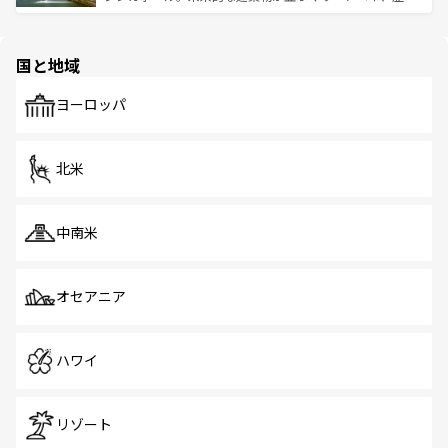
ける。 なお、新着のタイ情報は
コンテンツ一覧
を参照して
そう。 なお、新着の香港情報は
コンテンツ一覧
を参照して
と伝統を感じられるエスニックタウン、多数の緑豊かな公
ほしい。
ほしい。
園や自然保護区など、自然が調和した近代的な景観と文化
の多様性あふれるカラフルな町は、どこを歩いても新しい
国と地域
発見がある。さらに、治安のよさや充実した公共交通機関
も、旅行者にとっては魅力的なポイント。グルメも豊富
で、ホーカーズは地元の風情を楽しめる外せないスポット
ヨーロッパ
だ。訪れる人を飽きさせないシンガポールで、多様な魅力
を体感しよう。 なお、新着のシンガポール情報は
コンテン
ツ一覧
を参照してほしい。
北米
中南米
オセアニア
ハワイ
リゾート