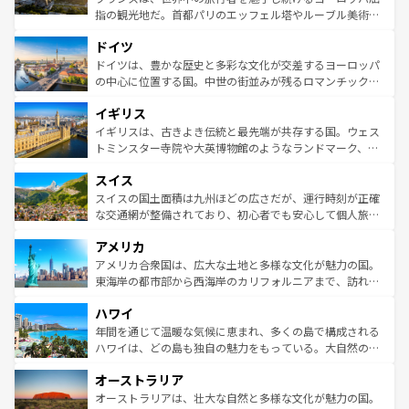
アートに溢れた街角から、地方では古代ローマ遺跡や中世
指の観光地だ。首都パリのエッフェル塔やルーブル美術館
の城塞都市、穏やかなビーチリゾートまで多彩な表情を見
といった象徴的なスポットから、田舎町の古風な美しさま
せる。地方によって風土や気候が異なるスペインはその個
ドイツ
で、幅広い魅力が詰まっている。華麗な宮殿、歴史的な大
性で訪れる人を魅了する。 なお、新着のスペイン情報は
コ
聖堂、美しいビーチ、そして豊かな自然が、訪れる者を心
ドイツは、豊かな歴史と多彩な文化が交差するヨーロッパ
ンテンツ一覧
を参照してほしい。
から魅了する。また、フランスは美食の国としても知ら
の中心に位置する国。中世の街並みが残るロマンチック街
れ、フランス料理はユネスコ無形文化遺産にも登録されて
道から、未来を先取りするようなモダンな都市まで多様な
イギリス
いる。シャンパンの発祥地であるランス、プロヴァンスの
顔を持つこの国は、どこを歩いても飽きることがない。ベ
香り高いラベンダー畑など、多彩な楽しみ方が可能だ。さ
ルリンの文化的活気、バイエルン州のアルプスの絶景、そ
イギリスは、古きよき伝統と最先端が共存する国。ウェス
らに、パリ以外の地域にも魅力が溢れており、どの街角に
してライン川沿いのワイン畑といった風景は必見。ビール
トミンスター寺院や大英博物館のようなランドマーク、歴
も豊かな歴史と文化が息づいている。パリ以外の個性あふ
とソーセージを味わいながら地元の人と過ごす楽しい時間
史ある大学都市、美しい丘陵地帯や牧歌的な風景など、エ
れる地方に足を運ぶとそれぞれで全く異なる文化を体験で
スイス
は、お酒好きな人にはぜひ体験してほしい。 なお、新着の
リアごとに異なる魅力がある。また、優雅なアフタヌーン
きるだろう。 なお、新着のフランス情報は
コンテンツ一覧
ドイツ情報は
コンテンツ一覧
を参照してほしい。
ティー、ビール好きにはたまらない英国パブ、サッカー観
スイスの国土面積は九州ほどの広さだが、運行時刻が正確
を参照してほしい。
戦など、本場だからこそできる体験も豊富。イギリスを旅
な交通網が整備されており、初心者でも安心して個人旅行
して楽しみつくそう。 なお、新着のイギリス情報は
コンテ
を楽しめる。日本同様に時刻表どおりの旅が可能だ。中世
アメリカ
ンツ一覧
を参照してほしい。
の建物がそのまま残る町や、スイスならではのユニークな
博物館もあり、アルプス観光だけでなく町歩きも満喫する
アメリカ合衆国は、広大な土地と多様な文化が魅力の国。
ことができる。国民の所得が高いため物価も高いが、旅行
東海岸の都市部から西海岸のカリフォルニアまで、訪れる
者向けの交通パス提供のサービスもあり、うまく活用すれ
場所ごとに異なる風景と体験が待っている。ニューヨーク
ハワイ
ば市内交通費無料で観光を楽しむこともできる。 なお、新
のような巨大都市は、観光、ショッピング、エンターテイ
着のスイス情報は
コンテンツ一覧
を参照してほしい。
ンメントが詰まった刺激的なスポットだ。一方、アメリカ
年間を通じて温暖な気候に恵まれ、多くの島で構成される
西部には大自然が広がり、グランドキャニオンやイエロー
ハワイは、どの島も独自の魅力をもっている。大自然の神
ストーン国立公園といった絶景が堪能できる。さらに、南
秘を感じたいなら、火山が生み出した壮大な景観を誇るハ
オーストラリア
部のニューオーリンズでは、音楽と美食が融合した独特の
ワイ島は見逃せない。また、定番の観光地といえばオアフ
文化が魅力。旅行者はアメリカの各地域で異なる魅力を楽
島だが、静かな自然を求めるならマウイ島やカウアイ島が
オーストラリアは、壮大な自然と多様な文化が魅力の国。