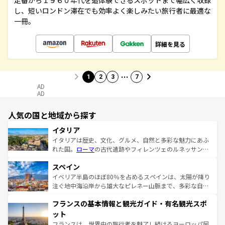
定番から１９６０年代を追体験できるスポットまで幅広く収録
し、短いロンドン滞在でも効率よく楽しみたい旅行者に最適な
一冊。
詳細を見る
…
1
2
3
7
AD
AD
人気の国と地域から探す
イタリア
イタリアは歴史、文化、グルメ、自然と多彩な魅力にあふ
れた国。
ローマ
の古代遺跡やフィレンツェのルネッサンス
美術、ヴェネツィアの運河など、歴史あるスポットはもち
スペイン
ろん、トスカーナの美しい田園風景やアマルフィ海岸の絶
景など、自然景観も見逃せない。観光の合間には、本場の
イベリア半島のほぼ80％を占めるスペインは、太陽が降り
ピザやパスタなど、絶品のイタリア料理を堪能することも
注ぐ地中海沿岸から雄大なピレネー山脈まで、多彩な自然
できる。朝目覚めてから夜眠るまで、すべての瞬間を楽し
と文化が詰まったヨーロッパ屈指の旅行先だ。多様な地域
フランスの基本情報と観光ガイド・有名観光スポ
ませてくれるイタリアで、忘れられない旅をしてみよう！
文化が根付くこの国では、情熱的なフラメンコ、熱気あふ
なお、新着のイタリア情報は
コンテンツ一覧
を参照してほ
れる闘牛、そして美味しいタパスが生活の一部となってい
ット
しい。
る。首都マドリードの洗練された雰囲気や、バルセロナの
フランスは、世界中の旅行者を魅了し続けるヨーロッパ屈