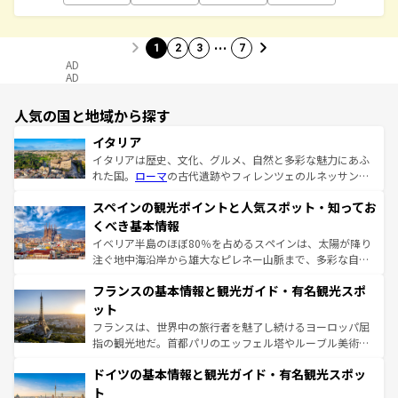
…
1
2
3
7
AD
AD
人気の国と地域から探す
イタリア
イタリアは歴史、文化、グルメ、自然と多彩な魅力にあふ
れた国。
ローマ
の古代遺跡やフィレンツェのルネッサンス
美術、ヴェネツィアの運河など、歴史あるスポットはもち
スペインの観光ポイントと人気スポット・知ってお
ろん、トスカーナの美しい田園風景やアマルフィ海岸の絶
景など、自然景観も見逃せない。観光の合間には、本場の
くべき基本情報
ピザやパスタなど、絶品のイタリア料理を堪能することも
イベリア半島のほぼ80％を占めるスペインは、太陽が降り
できる。朝目覚めてから夜眠るまで、すべての瞬間を楽し
注ぐ地中海沿岸から雄大なピレネー山脈まで、多彩な自然
ませてくれるイタリアで、忘れられない旅をしてみよう！
と文化が詰まったヨーロッパ屈指の旅行先だ。多様な地域
なお、新着のイタリア情報は
コンテンツ一覧
を参照してほ
フランスの基本情報と観光ガイド・有名観光スポ
文化が根付くこの国では、情熱的なフラメンコ、熱気あふ
しい。
れる闘牛、そして美味しいタパスが生活の一部となってい
ット
る。首都マドリードの洗練された雰囲気や、バルセロナの
フランスは、世界中の旅行者を魅了し続けるヨーロッパ屈
アートに溢れた街角から、地方では古代ローマ遺跡や中世
指の観光地だ。首都パリのエッフェル塔やルーブル美術館
の城塞都市、穏やかなビーチリゾートまで多彩な表情を見
といった象徴的なスポットから、田舎町の古風な美しさま
せる。地方によって風土や気候が異なるスペインはその個
ドイツの基本情報と観光ガイド・有名観光スポッ
で、幅広い魅力が詰まっている。華麗な宮殿、歴史的な大
性で訪れる人を魅了する。 なお、新着のスペイン情報は
コ
聖堂、美しいビーチ、そして豊かな自然が、訪れる者を心
ト