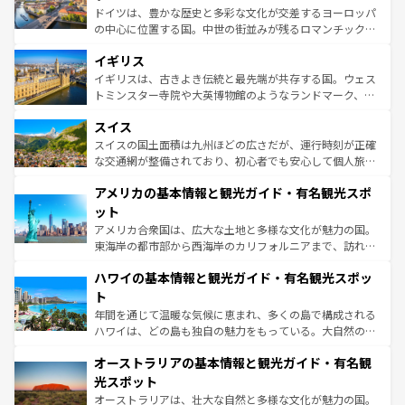
ンテンツ一覧
を参照してほしい。
から魅了する。また、フランスは美食の国としても知ら
ドイツは、豊かな歴史と多彩な文化が交差するヨーロッパ
れ、フランス料理はユネスコ無形文化遺産にも登録されて
の中心に位置する国。中世の街並みが残るロマンチック街
いる。シャンパンの発祥地であるランス、プロヴァンスの
道から、未来を先取りするようなモダンな都市まで多様な
香り高いラベンダー畑など、多彩な楽しみ方が可能だ。さ
イギリス
顔を持つこの国は、どこを歩いても飽きることがない。ベ
らに、パリ以外の地域にも魅力が溢れており、どの街角に
ルリンの文化的活気、バイエルン州のアルプスの絶景、そ
イギリスは、古きよき伝統と最先端が共存する国。ウェス
も豊かな歴史と文化が息づいている。パリ以外の個性あふ
してライン川沿いのワイン畑といった風景は必見。ビール
トミンスター寺院や大英博物館のようなランドマーク、歴
れる地方に足を運ぶとそれぞれで全く異なる文化を体験で
とソーセージを味わいながら地元の人と過ごす楽しい時間
史ある大学都市、美しい丘陵地帯や牧歌的な風景など、エ
きるだろう。 なお、新着のフランス情報は
コンテンツ一覧
スイス
は、お酒好きな人にはぜひ体験してほしい。 なお、新着の
リアごとに異なる魅力がある。また、優雅なアフタヌーン
を参照してほしい。
ドイツ情報は
コンテンツ一覧
を参照してほしい。
ティー、ビール好きにはたまらない英国パブ、サッカー観
スイスの国土面積は九州ほどの広さだが、運行時刻が正確
戦など、本場だからこそできる体験も豊富。イギリスを旅
な交通網が整備されており、初心者でも安心して個人旅行
して楽しみつくそう。 なお、新着のイギリス情報は
コンテ
を楽しめる。日本同様に時刻表どおりの旅が可能だ。中世
アメリカの基本情報と観光ガイド・有名観光スポ
ンツ一覧
を参照してほしい。
の建物がそのまま残る町や、スイスならではのユニークな
博物館もあり、アルプス観光だけでなく町歩きも満喫する
ット
ことができる。国民の所得が高いため物価も高いが、旅行
アメリカ合衆国は、広大な土地と多様な文化が魅力の国。
者向けの交通パス提供のサービスもあり、うまく活用すれ
東海岸の都市部から西海岸のカリフォルニアまで、訪れる
ば市内交通費無料で観光を楽しむこともできる。 なお、新
場所ごとに異なる風景と体験が待っている。ニューヨーク
着のスイス情報は
コンテンツ一覧
を参照してほしい。
ハワイの基本情報と観光ガイド・有名観光スポッ
のような巨大都市は、観光、ショッピング、エンターテイ
ンメントが詰まった刺激的なスポットだ。一方、アメリカ
ト
西部には大自然が広がり、グランドキャニオンやイエロー
年間を通じて温暖な気候に恵まれ、多くの島で構成される
ストーン国立公園といった絶景が堪能できる。さらに、南
ハワイは、どの島も独自の魅力をもっている。大自然の神
部のニューオーリンズでは、音楽と美食が融合した独特の
秘を感じたいなら、火山が生み出した壮大な景観を誇るハ
文化が魅力。旅行者はアメリカの各地域で異なる魅力を楽
オーストラリアの基本情報と観光ガイド・有名観
ワイ島は見逃せない。また、定番の観光地といえばオアフ
しみながら、その多様性と豊かな歴史を感じることができ
島だが、静かな自然を求めるならマウイ島やカウアイ島が
光スポット
るだろう。車でのロードトリップや列車の旅も、アメリカ
おすすめ。エメラルドグリーンに輝く海をはじめ、豊かな
オーストラリアは、壮大な自然と多様な文化が魅力の国。