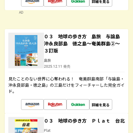
詳細を見る
AD
０３ 地球の歩き方 島旅 与論島
沖永良部島 徳之島～奄美群島②～
３訂版
島旅
2025.12.11 発売
見たことのない世界に心奪われる！ 奄美群島南部「与論島・
沖永良部島・徳之島」の三島だけをフィーチャーした完全ガイ
ド。
詳細を見る
０３ 地球の歩き方 Ｐｌａｔ 台北
Plat