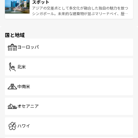
が待っている。親しみやすいタイの人々、仏教を中心とし
ており、効率よく見どころを回れるのも魅力。息をのむよ
スポット
た文化、そして多様な観光資源が、訪れる旅人を魅了し続
うな絶景から文化的な体験まで、香港を存分に楽しみ尽く
アジアの交差点として多文化が融合した独自の魅力を放つ
ける。 なお、新着のタイ情報は
コンテンツ一覧
を参照して
そう。 なお、新着の香港情報は
コンテンツ一覧
を参照して
シンガポール。未来的な建築物が並ぶマリーナベイ、歴史
ほしい。
ほしい。
と伝統を感じられるエスニックタウン、多数の緑豊かな公
園や自然保護区など、自然が調和した近代的な景観と文化
の多様性あふれるカラフルな町は、どこを歩いても新しい
国と地域
発見がある。さらに、治安のよさや充実した公共交通機関
も、旅行者にとっては魅力的なポイント。グルメも豊富
で、ホーカーズは地元の風情を楽しめる外せないスポット
ヨーロッパ
だ。訪れる人を飽きさせないシンガポールで、多様な魅力
を体感しよう。 なお、新着のシンガポール情報は
コンテン
ツ一覧
を参照してほしい。
北米
中南米
オセアニア
ハワイ