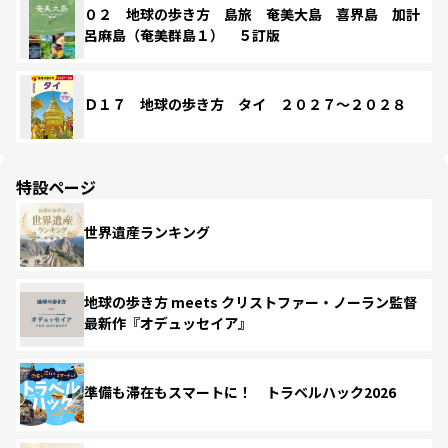
０２ 地球の歩き方 島旅 奄美大島 喜界島 加計
呂麻島（奄美群島１） ５訂版
Ｄ１７ 地球の歩き方 タイ ２０２７～２０２８
特設ページ
世界遺産ランキング
地球の歩き方 meets クリストファー・ノーラン監督
最新作『オデュッセイア』
準備も滞在もスマートに！ トラベルハック2026