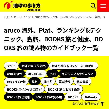
TOP
ガイドブック
aruco 海外、Plat、ランキング&テクニック、島旅、B
aruco 海外、Plat、ランキング&テク
ニック、島旅、BOOKS 旅と健康、BO
OKS 旅の読み物のガイドブック一覧
すべて
地球の歩き方 海外
地球の歩き方 Jシリーズ（国内）
aruco 海外
aruco 国内
Plat
ランキング&テクニック
Resort Style
島旅
御朱印
歴史時代
旅の図鑑
BOOKS スペシャルコラボ
BOOKS 旅の名言＆絶景
BOOKS 旅と健康
BOOKS 旅の読み物
BOOKS
D-Books
絞り込み条件を追加