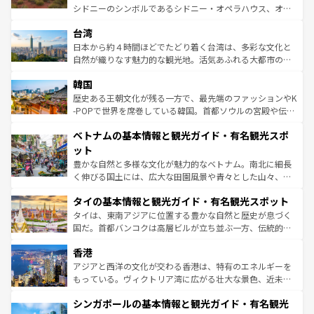
ならではの贅沢な旅のスタイルだ。 なお、新着のアメリカ
文化や歴史が息づいている。「アロハスピリット」と呼ば
シドニーのシンボルであるシドニー・オペラハウス、オー
情報は
コンテンツ一覧
を参照してほしい。
れるおもてなしの心で訪れる人々を迎えてくれるハワイの
ストラリア東海岸北部に広がる大サンゴ礁地帯グレートバ
人々、おいしいローカルフードやハワイアンミュージッ
台湾
リアリーフや大陸中央部にそびえるウルル（エアーズロッ
ク、伝統的なフラダンスなど、すべてがハワイの魅力を彩
ク）、タスマニアの美しい原生林やケアンズの熱帯雨林な
日本から約４時間ほどでたどり着く台湾は、多彩な文化と
っている。訪れるたびに新しい発見と感動が待っているハ
ど、見どころがたくさん。また、カフェやワイン、オージ
自然が織りなす魅力的な観光地。活気あふれる大都市の台
ワイを、存分に味わってほしい。 なお、新着のハワイ情報
ービーフなどの食文化も豊かで、美味しいものであふれて
北やノスタルジックな町並みが人気な九份（ジォウフェ
は
コンテンツ一覧
を参照してほしい。
韓国
いる。アクティビティも充実しており、サーフィンやダイ
ン）、静ひつな山岳地帯である台湾東部など、都市の喧騒
ビング、ハイキングなど、アウトドア好きにはたまらな
と山間の静けさが共存しており、訪れる人に新しい発見と
歴史ある王朝文化が残る一方で、最先端のファッションやK
い。オーストラリアの多彩な魅力を存分に味わいつくそ
驚きをもたらしてくれる。また、奥深い台湾の食文化も魅
-POPで世界を席巻している韓国。首都ソウルの宮殿や伝統
う。 なお、新着のオーストラリア情報は
コンテンツ一覧
を
力で、夜市などの屋台グルメから高級料理、ヘルシーで美
家屋が並ぶエリアでは韓国の歴史と文化に浸ることがで
参照してほしい。
ベトナムの基本情報と観光ガイド・有名観光スポ
容にもいいと評判のスイーツなど、バラエティ豊かな料理
き、地方に足を延ばせば四季折々の自然美を楽しむことが
が味わえる。 なお、新着の台湾情報は
コンテンツ一覧
を参
できる。そして、キムチや焼肉、絶品のストリートフード
ット
照してほしい。
まで、さまざまな韓国料理が待っている。夜には、韓国な
豊かな自然と多様な文化が魅力的なベトナム。南北に細長
らではのナイトライフも堪能できる。あたたかいホスピタ
く伸びる国土には、広大な田園風景や青々とした山々、世
リティに包まれながら、韓国の多彩な魅力を心ゆくまで味
界遺産に登録された壮大な自然景観が点在し、都市部では
わってみてほしい。 なお、新着の韓国情報は
コンテンツ一
タイの基本情報と観光ガイド・有名観光スポット
急速な発展と共に伝統が息づく。ハノイの古い町並みやホ
覧
を参照してほしい。
ーチミン市のフランス統治時代の建物も、独特の雰囲気を
タイは、東南アジアに位置する豊かな自然と歴史が息づく
醸し出している。また、バラエティの豊かさとおいしさで
国だ。首都バンコクは高層ビルが立ち並ぶ一方、伝統的な
世界中の食通を魅了してやまないベトナム料理も魅力のひ
寺院や市場がいたるところに点在し、古きよき文化と現代
香港
とつ。フォーやバインミー、ベトナムコーヒーなどは、ぜ
の活気が交差している。北部ではチェンマイなどの山岳地
ひ現地で味わいたい。どの地域を訪れてもあたたかい人々
帯で自然と触れ合い、南部ではプーケットやクラビの美し
アジアと西洋の文化が交わる香港は、特有のエネルギーを
が旅行者を迎えてくれるので、きっと忘れられない旅にな
いビーチでリゾート気分を楽しむことができる。タイ料理
もっている。ヴィクトリア湾に広がる壮大な景色、近未来
るはずだ。 なお、新着のベトナム情報は
コンテンツ一覧
を
は世界的に有名で、屋台から高級レストランまで味覚を刺
的なアートスポット、そして歴史と現代が融合した町並
参照してほしい。
シンガポールの基本情報と観光ガイド・有名観光
激する。気候は一年中温暖で、どの季節にも異なる楽しみ
み、どこを訪れても感動するはず。観光スポットが密集し