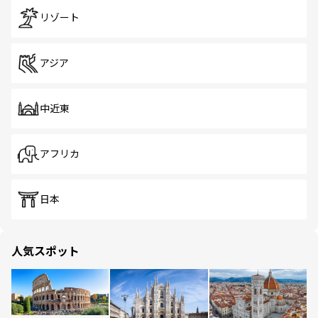
リゾート
アジア
中近東
アフリカ
日本
人気スポット