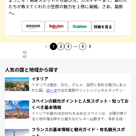
ようこそ！絶景スポットから遊び方、カルチャーまで、島の人
たちが教えてくれた小笠原の魅力を１冊に凝縮。さあ、島旅
へ。
詳細を見る
…
1
2
3
5
AD
AD
人気の国と地域から探す
イタリア
イタリアは歴史、文化、グルメ、自然と多彩な魅力にあふ
れた国。
ローマ
の古代遺跡やフィレンツェのルネッサンス
美術、ヴェネツィアの運河など、歴史あるスポットはもち
スペインの観光ポイントと人気スポット・知ってお
ろん、トスカーナの美しい田園風景やアマルフィ海岸の絶
景など、自然景観も見逃せない。観光の合間には、本場の
くべき基本情報
ピザやパスタなど、絶品のイタリア料理を堪能することも
イベリア半島のほぼ80％を占めるスペインは、太陽が降り
できる。朝目覚めてから夜眠るまで、すべての瞬間を楽し
注ぐ地中海沿岸から雄大なピレネー山脈まで、多彩な自然
ませてくれるイタリアで、忘れられない旅をしてみよう！
と文化が詰まったヨーロッパ屈指の旅行先だ。多様な地域
なお、新着のイタリア情報は
コンテンツ一覧
を参照してほ
フランスの基本情報と観光ガイド・有名観光スポ
文化が根付くこの国では、情熱的なフラメンコ、熱気あふ
しい。
れる闘牛、そして美味しいタパスが生活の一部となってい
ット