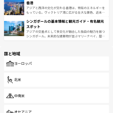
香港
とつ。フォーやバインミー、ベトナムコーヒーなどは、ぜ
の活気が交差している。北部ではチェンマイなどの山岳地
ひ現地で味わいたい。どの地域を訪れてもあたたかい人々
帯で自然と触れ合い、南部ではプーケットやクラビの美し
アジアと西洋の文化が交わる香港は、特有のエネルギーを
が旅行者を迎えてくれるので、きっと忘れられない旅にな
いビーチでリゾート気分を楽しむことができる。タイ料理
もっている。ヴィクトリア湾に広がる壮大な景色、近未来
るはずだ。 なお、新着のベトナム情報は
コンテンツ一覧
を
は世界的に有名で、屋台から高級レストランまで味覚を刺
的なアートスポット、そして歴史と現代が融合した町並
参照してほしい。
シンガポールの基本情報と観光ガイド・有名観光
激する。気候は一年中温暖で、どの季節にも異なる楽しみ
み、どこを訪れても感動するはず。観光スポットが密集し
が待っている。親しみやすいタイの人々、仏教を中心とし
ており、効率よく見どころを回れるのも魅力。息をのむよ
スポット
た文化、そして多様な観光資源が、訪れる旅人を魅了し続
うな絶景から文化的な体験まで、香港を存分に楽しみ尽く
アジアの交差点として多文化が融合した独自の魅力を放つ
ける。 なお、新着のタイ情報は
コンテンツ一覧
を参照して
そう。 なお、新着の香港情報は
コンテンツ一覧
を参照して
シンガポール。未来的な建築物が並ぶマリーナベイ、歴史
ほしい。
ほしい。
と伝統を感じられるエスニックタウン、多数の緑豊かな公
園や自然保護区など、自然が調和した近代的な景観と文化
の多様性あふれるカラフルな町は、どこを歩いても新しい
国と地域
発見がある。さらに、治安のよさや充実した公共交通機関
も、旅行者にとっては魅力的なポイント。グルメも豊富
で、ホーカーズは地元の風情を楽しめる外せないスポット
ヨーロッパ
だ。訪れる人を飽きさせないシンガポールで、多様な魅力
を体感しよう。 なお、新着のシンガポール情報は
コンテン
ツ一覧
を参照してほしい。
北米
中南米
オセアニア