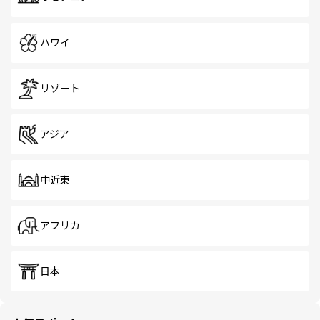
ハワイ
リゾート
アジア
中近東
アフリカ
日本