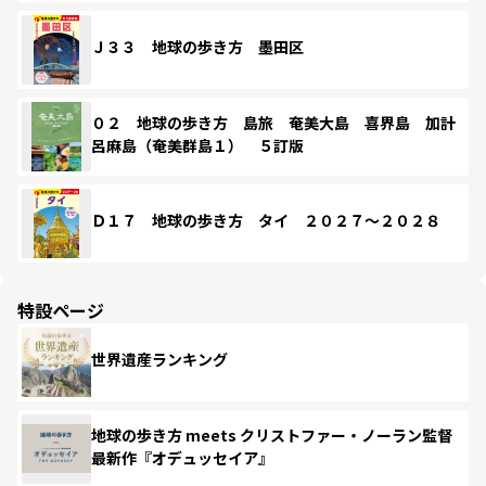
Ｊ３３ 地球の歩き方 墨田区
０２ 地球の歩き方 島旅 奄美大島 喜界島 加計
呂麻島（奄美群島１） ５訂版
Ｄ１７ 地球の歩き方 タイ ２０２７～２０２８
特設ページ
世界遺産ランキング
地球の歩き方 meets クリストファー・ノーラン監督
最新作『オデュッセイア』