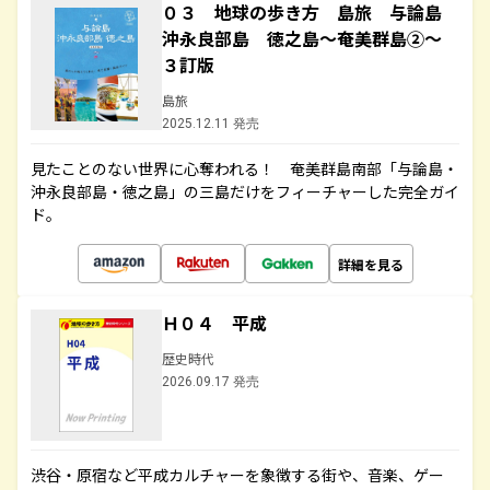
０３ 地球の歩き方 島旅 与論島
沖永良部島 徳之島～奄美群島②～
３訂版
島旅
2025.12.11 発売
見たことのない世界に心奪われる！ 奄美群島南部「与論島・
沖永良部島・徳之島」の三島だけをフィーチャーした完全ガイ
ド。
詳細を見る
Ｈ０４ 平成
歴史時代
2026.09.17 発売
渋谷・原宿など平成カルチャーを象徴する街や、音楽、ゲー