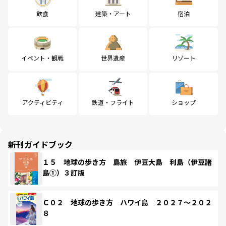
飲食
建築・アート
宿泊
イベント・観戦
世界遺産
リゾート
アクティビティ
鉄道・フライト
ショップ
新刊ガイドブック
１５ 地球の歩き方 島旅 伊豆大島 利島（伊豆諸
島①）３訂版
Ｃ０２ 地球の歩き方 ハワイ島 ２０２７～２０２
８