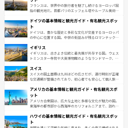
る。首都マドリードの洗練された雰囲気や、バルセロナの
フランスは、世界中の旅行者を魅了し続けるヨーロッパ屈
アートに溢れた街角から、地方では古代ローマ遺跡や中世
指の観光地だ。首都パリのエッフェル塔やルーブル美術館
の城塞都市、穏やかなビーチリゾートまで多彩な表情を見
といった象徴的なスポットから、田舎町の古風な美しさま
せる。地方によって風土や気候が異なるスペインはその個
ドイツの基本情報と観光ガイド・有名観光スポッ
で、幅広い魅力が詰まっている。華麗な宮殿、歴史的な大
性で訪れる人を魅了する。 なお、新着のスペイン情報は
コ
聖堂、美しいビーチ、そして豊かな自然が、訪れる者を心
ト
ンテンツ一覧
を参照してほしい。
から魅了する。また、フランスは美食の国としても知ら
ドイツは、豊かな歴史と多彩な文化が交差するヨーロッパ
れ、フランス料理はユネスコ無形文化遺産にも登録されて
の中心に位置する国。中世の街並みが残るロマンチック街
いる。シャンパンの発祥地であるランス、プロヴァンスの
道から、未来を先取りするようなモダンな都市まで多様な
香り高いラベンダー畑など、多彩な楽しみ方が可能だ。さ
イギリス
顔を持つこの国は、どこを歩いても飽きることがない。ベ
らに、パリ以外の地域にも魅力が溢れており、どの街角に
ルリンの文化的活気、バイエルン州のアルプスの絶景、そ
イギリスは、古きよき伝統と最先端が共存する国。ウェス
も豊かな歴史と文化が息づいている。パリ以外の個性あふ
してライン川沿いのワイン畑といった風景は必見。ビール
トミンスター寺院や大英博物館のようなランドマーク、歴
れる地方に足を運ぶとそれぞれで全く異なる文化を体験で
とソーセージを味わいながら地元の人と過ごす楽しい時間
史ある大学都市、美しい丘陵地帯や牧歌的な風景など、エ
きるだろう。 なお、新着のフランス情報は
コンテンツ一覧
スイス
は、お酒好きな人にはぜひ体験してほしい。 なお、新着の
リアごとに異なる魅力がある。また、優雅なアフタヌーン
を参照してほしい。
ドイツ情報は
コンテンツ一覧
を参照してほしい。
ティー、ビール好きにはたまらない英国パブ、サッカー観
スイスの国土面積は九州ほどの広さだが、運行時刻が正確
戦など、本場だからこそできる体験も豊富。イギリスを旅
な交通網が整備されており、初心者でも安心して個人旅行
して楽しみつくそう。 なお、新着のイギリス情報は
コンテ
を楽しめる。日本同様に時刻表どおりの旅が可能だ。中世
アメリカの基本情報と観光ガイド・有名観光スポ
ンツ一覧
を参照してほしい。
の建物がそのまま残る町や、スイスならではのユニークな
博物館もあり、アルプス観光だけでなく町歩きも満喫する
ット
ことができる。国民の所得が高いため物価も高いが、旅行
アメリカ合衆国は、広大な土地と多様な文化が魅力の国。
者向けの交通パス提供のサービスもあり、うまく活用すれ
東海岸の都市部から西海岸のカリフォルニアまで、訪れる
ば市内交通費無料で観光を楽しむこともできる。 なお、新
場所ごとに異なる風景と体験が待っている。ニューヨーク
着のスイス情報は
コンテンツ一覧
を参照してほしい。
ハワイの基本情報と観光ガイド・有名観光スポッ
のような巨大都市は、観光、ショッピング、エンターテイ
ンメントが詰まった刺激的なスポットだ。一方、アメリカ
ト
西部には大自然が広がり、グランドキャニオンやイエロー
年間を通じて温暖な気候に恵まれ、多くの島で構成される