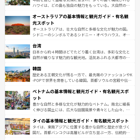
ストーン国立公園といった絶景が堪能できる。さらに、南
ハワイは、どの島も独自の魅力をもっている。大自然の神
部のニューオーリンズでは、音楽と美食が融合した独特の
秘を感じたいなら、火山が生み出した壮大な景観を誇るハ
文化が魅力。旅行者はアメリカの各地域で異なる魅力を楽
オーストラリアの基本情報と観光ガイド・有名観
ワイ島は見逃せない。また、定番の観光地といえばオアフ
しみながら、その多様性と豊かな歴史を感じることができ
島だが、静かな自然を求めるならマウイ島やカウアイ島が
光スポット
るだろう。車でのロードトリップや列車の旅も、アメリカ
おすすめ。エメラルドグリーンに輝く海をはじめ、豊かな
オーストラリアは、壮大な自然と多様な文化が魅力の国。
ならではの贅沢な旅のスタイルだ。 なお、新着のアメリカ
文化や歴史が息づいている。「アロハスピリット」と呼ば
シドニーのシンボルであるシドニー・オペラハウス、オー
情報は
コンテンツ一覧
を参照してほしい。
れるおもてなしの心で訪れる人々を迎えてくれるハワイの
ストラリア東海岸北部に広がる大サンゴ礁地帯グレートバ
人々、おいしいローカルフードやハワイアンミュージッ
台湾
リアリーフや大陸中央部にそびえるウルル（エアーズロッ
ク、伝統的なフラダンスなど、すべてがハワイの魅力を彩
ク）、タスマニアの美しい原生林やケアンズの熱帯雨林な
日本から約４時間ほどでたどり着く台湾は、多彩な文化と
っている。訪れるたびに新しい発見と感動が待っているハ
ど、見どころがたくさん。また、カフェやワイン、オージ
自然が織りなす魅力的な観光地。活気あふれる大都市の台
ワイを、存分に味わってほしい。 なお、新着のハワイ情報
ービーフなどの食文化も豊かで、美味しいものであふれて
北やノスタルジックな町並みが人気な九份（ジォウフェ
は
コンテンツ一覧
を参照してほしい。
韓国
いる。アクティビティも充実しており、サーフィンやダイ
ン）、静ひつな山岳地帯である台湾東部など、都市の喧騒
ビング、ハイキングなど、アウトドア好きにはたまらな
と山間の静けさが共存しており、訪れる人に新しい発見と
歴史ある王朝文化が残る一方で、最先端のファッションやK
い。オーストラリアの多彩な魅力を存分に味わいつくそ
驚きをもたらしてくれる。また、奥深い台湾の食文化も魅
-POPで世界を席巻している韓国。首都ソウルの宮殿や伝統
う。 なお、新着のオーストラリア情報は
コンテンツ一覧
を
力で、夜市などの屋台グルメから高級料理、ヘルシーで美
家屋が並ぶエリアでは韓国の歴史と文化に浸ることがで
参照してほしい。
ベトナムの基本情報と観光ガイド・有名観光スポ
容にもいいと評判のスイーツなど、バラエティ豊かな料理
き、地方に足を延ばせば四季折々の自然美を楽しむことが
が味わえる。 なお、新着の台湾情報は
コンテンツ一覧
を参
できる。そして、キムチや焼肉、絶品のストリートフード
ット
照してほしい。
まで、さまざまな韓国料理が待っている。夜には、韓国な
豊かな自然と多様な文化が魅力的なベトナム。南北に細長
らではのナイトライフも堪能できる。あたたかいホスピタ
く伸びる国土には、広大な田園風景や青々とした山々、世
リティに包まれながら、韓国の多彩な魅力を心ゆくまで味
界遺産に登録された壮大な自然景観が点在し、都市部では
わってみてほしい。 なお、新着の韓国情報は
コンテンツ一
タイの基本情報と観光ガイド・有名観光スポット
急速な発展と共に伝統が息づく。ハノイの古い町並みやホ
覧
を参照してほしい。
ーチミン市のフランス統治時代の建物も、独特の雰囲気を
タイは、東南アジアに位置する豊かな自然と歴史が息づく
醸し出している。また、バラエティの豊かさとおいしさで
国だ。首都バンコクは高層ビルが立ち並ぶ一方、伝統的な
世界中の食通を魅了してやまないベトナム料理も魅力のひ
寺院や市場がいたるところに点在し、古きよき文化と現代