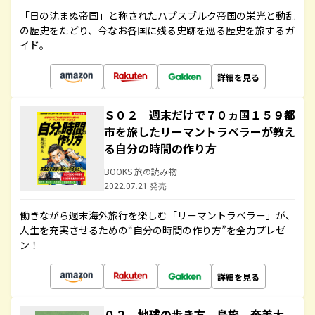
「日の沈まぬ帝国」と称されたハプスブルク帝国の栄光と動乱
の歴史をたどり、今なお各国に残る史跡を巡る歴史を旅するガ
イド。
詳細を見る
Ｓ０２ 週末だけで７０ヵ国１５９都
市を旅したリーマントラベラーが教え
る自分の時間の作り方
BOOKS 旅の読み物
2022.07.21 発売
働きながら週末海外旅行を楽しむ「リーマントラベラー」が、
人生を充実させるための“自分の時間の作り方”を全力プレゼ
ン！
詳細を見る
０２ 地球の歩き方 島旅 奄美大