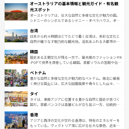
オーストラリアの基本情報と観光ガイド・有名観
部のニューオーリンズでは、音楽と美食が融合した独特の
ワイ島は見逃せない。また、定番の観光地といえばオアフ
文化が魅力。旅行者はアメリカの各地域で異なる魅力を楽
島だが、静かな自然を求めるならマウイ島やカウアイ島が
光スポット
しみながら、その多様性と豊かな歴史を感じることができ
おすすめ。エメラルドグリーンに輝く海をはじめ、豊かな
オーストラリアは、壮大な自然と多様な文化が魅力の国。
るだろう。車でのロードトリップや列車の旅も、アメリカ
文化や歴史が息づいている。「アロハスピリット」と呼ば
シドニーのシンボルであるシドニー・オペラハウス、オー
ならではの贅沢な旅のスタイルだ。 なお、新着のアメリカ
れるおもてなしの心で訪れる人々を迎えてくれるハワイの
ストラリア東海岸北部に広がる大サンゴ礁地帯グレートバ
情報は
コンテンツ一覧
を参照してほしい。
人々、おいしいローカルフードやハワイアンミュージッ
台湾
リアリーフや大陸中央部にそびえるウルル（エアーズロッ
ク、伝統的なフラダンスなど、すべてがハワイの魅力を彩
ク）、タスマニアの美しい原生林やケアンズの熱帯雨林な
日本から約４時間ほどでたどり着く台湾は、多彩な文化と
っている。訪れるたびに新しい発見と感動が待っているハ
ど、見どころがたくさん。また、カフェやワイン、オージ
自然が織りなす魅力的な観光地。活気あふれる大都市の台
ワイを、存分に味わってほしい。 なお、新着のハワイ情報
ービーフなどの食文化も豊かで、美味しいものであふれて
北やノスタルジックな町並みが人気な九份（ジォウフェ
は
コンテンツ一覧
を参照してほしい。
韓国
いる。アクティビティも充実しており、サーフィンやダイ
ン）、静ひつな山岳地帯である台湾東部など、都市の喧騒
ビング、ハイキングなど、アウトドア好きにはたまらな
と山間の静けさが共存しており、訪れる人に新しい発見と
歴史ある王朝文化が残る一方で、最先端のファッションやK
い。オーストラリアの多彩な魅力を存分に味わいつくそ
驚きをもたらしてくれる。また、奥深い台湾の食文化も魅
-POPで世界を席巻している韓国。首都ソウルの宮殿や伝統
う。 なお、新着のオーストラリア情報は
コンテンツ一覧
を
力で、夜市などの屋台グルメから高級料理、ヘルシーで美
家屋が並ぶエリアでは韓国の歴史と文化に浸ることがで
参照してほしい。
ベトナム
容にもいいと評判のスイーツなど、バラエティ豊かな料理
き、地方に足を延ばせば四季折々の自然美を楽しむことが
が味わえる。 なお、新着の台湾情報は
コンテンツ一覧
を参
できる。そして、キムチや焼肉、絶品のストリートフード
豊かな自然と多様な文化が魅力的なベトナム。南北に細長
照してほしい。
まで、さまざまな韓国料理が待っている。夜には、韓国な
く伸びる国土には、広大な田園風景や青々とした山々、世
らではのナイトライフも堪能できる。あたたかいホスピタ
界遺産に登録された壮大な自然景観が点在し、都市部では
タイ
リティに包まれながら、韓国の多彩な魅力を心ゆくまで味
急速な発展と共に伝統が息づく。ハノイの古い町並みやホ
わってみてほしい。 なお、新着の韓国情報は
コンテンツ一
ーチミン市のフランス統治時代の建物も、独特の雰囲気を
タイは、東南アジアに位置する豊かな自然と歴史が息づく
覧
を参照してほしい。
醸し出している。また、バラエティの豊かさとおいしさで
国だ。首都バンコクは高層ビルが立ち並ぶ一方、伝統的な
世界中の食通を魅了してやまないベトナム料理も魅力のひ
寺院や市場がいたるところに点在し、古きよき文化と現代
香港
とつ。フォーやバインミー、ベトナムコーヒーなどは、ぜ
の活気が交差している。北部ではチェンマイなどの山岳地
ひ現地で味わいたい。どの地域を訪れてもあたたかい人々
帯で自然と触れ合い、南部ではプーケットやクラビの美し
アジアと西洋の文化が交わる香港は、特有のエネルギーを
が旅行者を迎えてくれるので、きっと忘れられない旅にな
いビーチでリゾート気分を楽しむことができる。タイ料理
もっている。ヴィクトリア湾に広がる壮大な景色、近未来