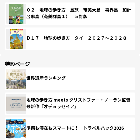
０２ 地球の歩き方 島旅 奄美大島 喜界島 加計
呂麻島（奄美群島１） ５訂版
Ｄ１７ 地球の歩き方 タイ ２０２７～２０２８
特設ページ
世界遺産ランキング
地球の歩き方 meets クリストファー・ノーラン監督
最新作『オデュッセイア』
準備も滞在もスマートに！ トラベルハック2026