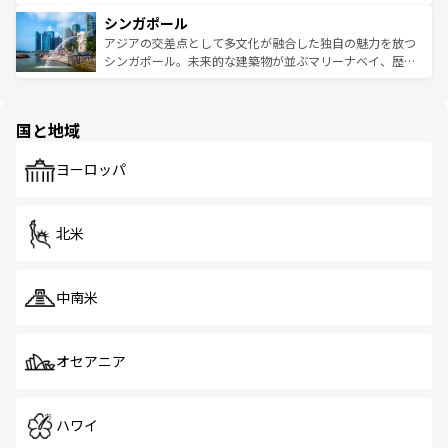
るはずだ。 なお、新着のベトナム情報は
コンテンツ一覧
を
は世界的に有名で、屋台から高級レストランまで味覚を刺
的なアートスポット、そして歴史と現代が融合した町並
参照してほしい。
シンガポール
激する。気候は一年中温暖で、どの季節にも異なる楽しみ
み、どこを訪れても感動するはず。観光スポットが密集し
が待っている。親しみやすいタイの人々、仏教を中心とし
ており、効率よく見どころを回れるのも魅力。息をのむよ
アジアの交差点として多文化が融合した独自の魅力を放つ
た文化、そして多様な観光資源が、訪れる旅人を魅了し続
うな絶景から文化的な体験まで、香港を存分に楽しみ尽く
シンガポール。未来的な建築物が並ぶマリーナベイ、歴史
ける。 なお、新着のタイ情報は
コンテンツ一覧
を参照して
そう。 なお、新着の香港情報は
コンテンツ一覧
を参照して
と伝統を感じられるエスニックタウン、多数の緑豊かな公
ほしい。
ほしい。
園や自然保護区など、自然が調和した近代的な景観と文化
の多様性あふれるカラフルな町は、どこを歩いても新しい
国と地域
発見がある。さらに、治安のよさや充実した公共交通機関
も、旅行者にとっては魅力的なポイント。グルメも豊富
で、ホーカーズは地元の風情を楽しめる外せないスポット
ヨーロッパ
だ。訪れる人を飽きさせないシンガポールで、多様な魅力
を体感しよう。 なお、新着のシンガポール情報は
コンテン
ツ一覧
を参照してほしい。
北米
中南米
オセアニア
ハワイ