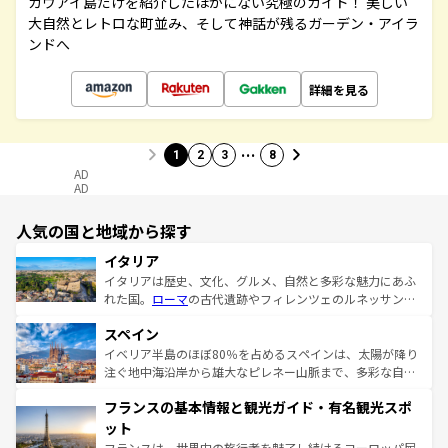
カウアイ島だけを紹介したほかにない究極のガイド！ 美しい
大自然とレトロな町並み、そして神話が残るガーデン・アイラ
ンドへ
詳細を見る
…
1
2
3
8
AD
AD
人気の国と地域から探す
イタリア
イタリアは歴史、文化、グルメ、自然と多彩な魅力にあふ
れた国。
ローマ
の古代遺跡やフィレンツェのルネッサンス
美術、ヴェネツィアの運河など、歴史あるスポットはもち
スペイン
ろん、トスカーナの美しい田園風景やアマルフィ海岸の絶
景など、自然景観も見逃せない。観光の合間には、本場の
イベリア半島のほぼ80％を占めるスペインは、太陽が降り
ピザやパスタなど、絶品のイタリア料理を堪能することも
注ぐ地中海沿岸から雄大なピレネー山脈まで、多彩な自然
できる。朝目覚めてから夜眠るまで、すべての瞬間を楽し
と文化が詰まったヨーロッパ屈指の旅行先だ。多様な地域
フランスの基本情報と観光ガイド・有名観光スポ
ませてくれるイタリアで、忘れられない旅をしてみよう！
文化が根付くこの国では、情熱的なフラメンコ、熱気あふ
なお、新着のイタリア情報は
コンテンツ一覧
を参照してほ
れる闘牛、そして美味しいタパスが生活の一部となってい
ット
しい。
る。首都マドリードの洗練された雰囲気や、バルセロナの
フランスは、世界中の旅行者を魅了し続けるヨーロッパ屈