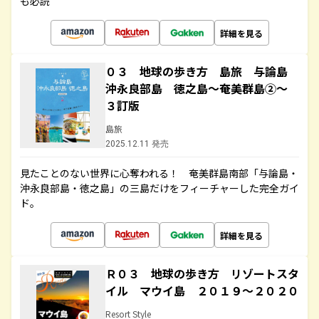
も必読
詳細を見る
０３ 地球の歩き方 島旅 与論島
沖永良部島 徳之島～奄美群島②～
３訂版
島旅
2025.12.11 発売
見たことのない世界に心奪われる！ 奄美群島南部「与論島・
沖永良部島・徳之島」の三島だけをフィーチャーした完全ガイ
ド。
詳細を見る
Ｒ０３ 地球の歩き方 リゾートスタ
イル マウイ島 ２０１９～２０２０
Resort Style