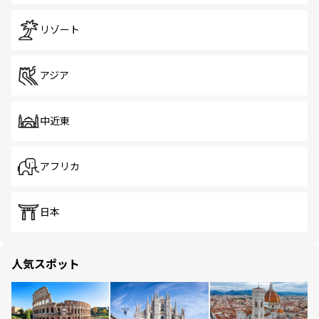
リゾート
アジア
中近東
アフリカ
日本
人気スポット