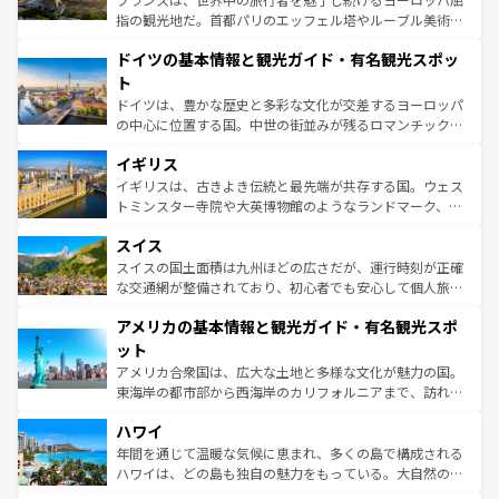
アートに溢れた街角から、地方では古代ローマ遺跡や中世
指の観光地だ。首都パリのエッフェル塔やルーブル美術館
の城塞都市、穏やかなビーチリゾートまで多彩な表情を見
といった象徴的なスポットから、田舎町の古風な美しさま
せる。地方によって風土や気候が異なるスペインはその個
ドイツの基本情報と観光ガイド・有名観光スポッ
で、幅広い魅力が詰まっている。華麗な宮殿、歴史的な大
性で訪れる人を魅了する。 なお、新着のスペイン情報は
コ
聖堂、美しいビーチ、そして豊かな自然が、訪れる者を心
ト
ンテンツ一覧
を参照してほしい。
から魅了する。また、フランスは美食の国としても知ら
ドイツは、豊かな歴史と多彩な文化が交差するヨーロッパ
れ、フランス料理はユネスコ無形文化遺産にも登録されて
の中心に位置する国。中世の街並みが残るロマンチック街
いる。シャンパンの発祥地であるランス、プロヴァンスの
道から、未来を先取りするようなモダンな都市まで多様な
香り高いラベンダー畑など、多彩な楽しみ方が可能だ。さ
イギリス
顔を持つこの国は、どこを歩いても飽きることがない。ベ
らに、パリ以外の地域にも魅力が溢れており、どの街角に
ルリンの文化的活気、バイエルン州のアルプスの絶景、そ
イギリスは、古きよき伝統と最先端が共存する国。ウェス
も豊かな歴史と文化が息づいている。パリ以外の個性あふ
してライン川沿いのワイン畑といった風景は必見。ビール
トミンスター寺院や大英博物館のようなランドマーク、歴
れる地方に足を運ぶとそれぞれで全く異なる文化を体験で
とソーセージを味わいながら地元の人と過ごす楽しい時間
史ある大学都市、美しい丘陵地帯や牧歌的な風景など、エ
きるだろう。 なお、新着のフランス情報は
コンテンツ一覧
スイス
は、お酒好きな人にはぜひ体験してほしい。 なお、新着の
リアごとに異なる魅力がある。また、優雅なアフタヌーン
を参照してほしい。
ドイツ情報は
コンテンツ一覧
を参照してほしい。
ティー、ビール好きにはたまらない英国パブ、サッカー観
スイスの国土面積は九州ほどの広さだが、運行時刻が正確
戦など、本場だからこそできる体験も豊富。イギリスを旅
な交通網が整備されており、初心者でも安心して個人旅行
して楽しみつくそう。 なお、新着のイギリス情報は
コンテ
を楽しめる。日本同様に時刻表どおりの旅が可能だ。中世
アメリカの基本情報と観光ガイド・有名観光スポ
ンツ一覧
を参照してほしい。
の建物がそのまま残る町や、スイスならではのユニークな
博物館もあり、アルプス観光だけでなく町歩きも満喫する
ット
ことができる。国民の所得が高いため物価も高いが、旅行
アメリカ合衆国は、広大な土地と多様な文化が魅力の国。
者向けの交通パス提供のサービスもあり、うまく活用すれ
東海岸の都市部から西海岸のカリフォルニアまで、訪れる
ば市内交通費無料で観光を楽しむこともできる。 なお、新
場所ごとに異なる風景と体験が待っている。ニューヨーク
着のスイス情報は
コンテンツ一覧
を参照してほしい。
ハワイ
のような巨大都市は、観光、ショッピング、エンターテイ
ンメントが詰まった刺激的なスポットだ。一方、アメリカ
年間を通じて温暖な気候に恵まれ、多くの島で構成される
西部には大自然が広がり、グランドキャニオンやイエロー
ハワイは、どの島も独自の魅力をもっている。大自然の神
ストーン国立公園といった絶景が堪能できる。さらに、南
秘を感じたいなら、火山が生み出した壮大な景観を誇るハ