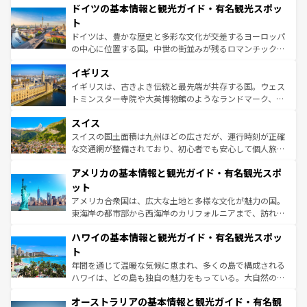
せる。地方によって風土や気候が異なるスペインはその個
ドイツの基本情報と観光ガイド・有名観光スポッ
で、幅広い魅力が詰まっている。華麗な宮殿、歴史的な大
性で訪れる人を魅了する。 なお、新着のスペイン情報は
コ
聖堂、美しいビーチ、そして豊かな自然が、訪れる者を心
ト
ンテンツ一覧
を参照してほしい。
から魅了する。また、フランスは美食の国としても知ら
ドイツは、豊かな歴史と多彩な文化が交差するヨーロッパ
れ、フランス料理はユネスコ無形文化遺産にも登録されて
の中心に位置する国。中世の街並みが残るロマンチック街
いる。シャンパンの発祥地であるランス、プロヴァンスの
道から、未来を先取りするようなモダンな都市まで多様な
香り高いラベンダー畑など、多彩な楽しみ方が可能だ。さ
イギリス
顔を持つこの国は、どこを歩いても飽きることがない。ベ
らに、パリ以外の地域にも魅力が溢れており、どの街角に
ルリンの文化的活気、バイエルン州のアルプスの絶景、そ
イギリスは、古きよき伝統と最先端が共存する国。ウェス
も豊かな歴史と文化が息づいている。パリ以外の個性あふ
してライン川沿いのワイン畑といった風景は必見。ビール
トミンスター寺院や大英博物館のようなランドマーク、歴
れる地方に足を運ぶとそれぞれで全く異なる文化を体験で
とソーセージを味わいながら地元の人と過ごす楽しい時間
史ある大学都市、美しい丘陵地帯や牧歌的な風景など、エ
きるだろう。 なお、新着のフランス情報は
コンテンツ一覧
スイス
は、お酒好きな人にはぜひ体験してほしい。 なお、新着の
リアごとに異なる魅力がある。また、優雅なアフタヌーン
を参照してほしい。
ドイツ情報は
コンテンツ一覧
を参照してほしい。
ティー、ビール好きにはたまらない英国パブ、サッカー観
スイスの国土面積は九州ほどの広さだが、運行時刻が正確
戦など、本場だからこそできる体験も豊富。イギリスを旅
な交通網が整備されており、初心者でも安心して個人旅行
して楽しみつくそう。 なお、新着のイギリス情報は
コンテ
を楽しめる。日本同様に時刻表どおりの旅が可能だ。中世
アメリカの基本情報と観光ガイド・有名観光スポ
ンツ一覧
を参照してほしい。
の建物がそのまま残る町や、スイスならではのユニークな
博物館もあり、アルプス観光だけでなく町歩きも満喫する
ット
ことができる。国民の所得が高いため物価も高いが、旅行
アメリカ合衆国は、広大な土地と多様な文化が魅力の国。
者向けの交通パス提供のサービスもあり、うまく活用すれ
東海岸の都市部から西海岸のカリフォルニアまで、訪れる
ば市内交通費無料で観光を楽しむこともできる。 なお、新
場所ごとに異なる風景と体験が待っている。ニューヨーク
着のスイス情報は
コンテンツ一覧
を参照してほしい。
ハワイの基本情報と観光ガイド・有名観光スポッ
のような巨大都市は、観光、ショッピング、エンターテイ
ンメントが詰まった刺激的なスポットだ。一方、アメリカ
ト
西部には大自然が広がり、グランドキャニオンやイエロー
年間を通じて温暖な気候に恵まれ、多くの島で構成される
ストーン国立公園といった絶景が堪能できる。さらに、南
ハワイは、どの島も独自の魅力をもっている。大自然の神
部のニューオーリンズでは、音楽と美食が融合した独特の
秘を感じたいなら、火山が生み出した壮大な景観を誇るハ
文化が魅力。旅行者はアメリカの各地域で異なる魅力を楽
オーストラリアの基本情報と観光ガイド・有名観
ワイ島は見逃せない。また、定番の観光地といえばオアフ