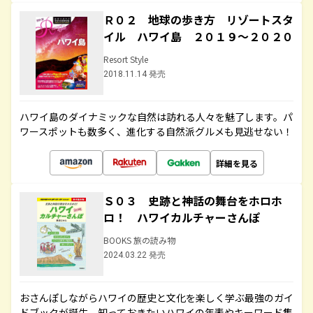
Ｒ０２ 地球の歩き方 リゾートスタ
イル ハワイ島 ２０１９～２０２０
Resort Style
2018.11.14 発売
ハワイ島のダイナミックな自然は訪れる人々を魅了します。パ
ワースポットも数多く、進化する自然派グルメも見逃せない！
詳細を見る
Ｓ０３ 史跡と神話の舞台をホロホ
ロ！ ハワイカルチャーさんぽ
BOOKS 旅の読み物
2024.03.22 発売
おさんぽしながらハワイの歴史と文化を楽しく学ぶ最強のガイ
ドブックが誕生。知っておきたいハワイの年表やキーワード集