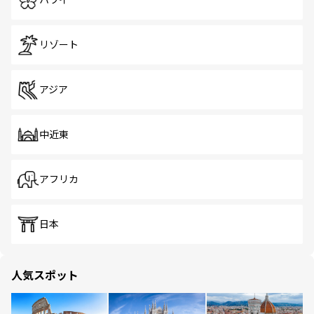
ハワイ
リゾート
アジア
中近東
アフリカ
日本
人気スポット