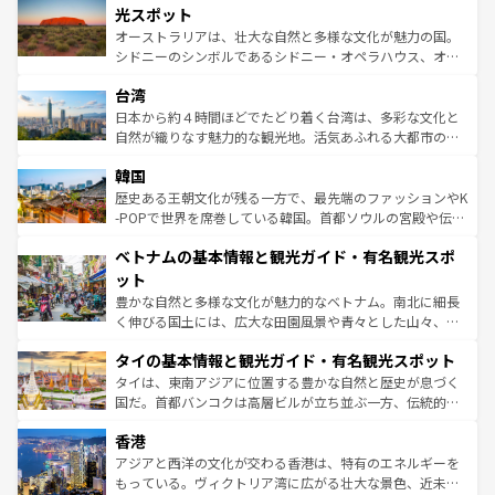
しみながら、その多様性と豊かな歴史を感じることができ
島だが、静かな自然を求めるならマウイ島やカウアイ島が
光スポット
るだろう。車でのロードトリップや列車の旅も、アメリカ
おすすめ。エメラルドグリーンに輝く海をはじめ、豊かな
オーストラリアは、壮大な自然と多様な文化が魅力の国。
ならではの贅沢な旅のスタイルだ。 なお、新着のアメリカ
文化や歴史が息づいている。「アロハスピリット」と呼ば
シドニーのシンボルであるシドニー・オペラハウス、オー
情報は
コンテンツ一覧
を参照してほしい。
れるおもてなしの心で訪れる人々を迎えてくれるハワイの
ストラリア東海岸北部に広がる大サンゴ礁地帯グレートバ
人々、おいしいローカルフードやハワイアンミュージッ
台湾
リアリーフや大陸中央部にそびえるウルル（エアーズロッ
ク、伝統的なフラダンスなど、すべてがハワイの魅力を彩
ク）、タスマニアの美しい原生林やケアンズの熱帯雨林な
日本から約４時間ほどでたどり着く台湾は、多彩な文化と
っている。訪れるたびに新しい発見と感動が待っているハ
ど、見どころがたくさん。また、カフェやワイン、オージ
自然が織りなす魅力的な観光地。活気あふれる大都市の台
ワイを、存分に味わってほしい。 なお、新着のハワイ情報
ービーフなどの食文化も豊かで、美味しいものであふれて
北やノスタルジックな町並みが人気な九份（ジォウフェ
は
コンテンツ一覧
を参照してほしい。
韓国
いる。アクティビティも充実しており、サーフィンやダイ
ン）、静ひつな山岳地帯である台湾東部など、都市の喧騒
ビング、ハイキングなど、アウトドア好きにはたまらな
と山間の静けさが共存しており、訪れる人に新しい発見と
歴史ある王朝文化が残る一方で、最先端のファッションやK
い。オーストラリアの多彩な魅力を存分に味わいつくそ
驚きをもたらしてくれる。また、奥深い台湾の食文化も魅
-POPで世界を席巻している韓国。首都ソウルの宮殿や伝統
う。 なお、新着のオーストラリア情報は
コンテンツ一覧
を
力で、夜市などの屋台グルメから高級料理、ヘルシーで美
家屋が並ぶエリアでは韓国の歴史と文化に浸ることがで
参照してほしい。
ベトナムの基本情報と観光ガイド・有名観光スポ
容にもいいと評判のスイーツなど、バラエティ豊かな料理
き、地方に足を延ばせば四季折々の自然美を楽しむことが
が味わえる。 なお、新着の台湾情報は
コンテンツ一覧
を参
できる。そして、キムチや焼肉、絶品のストリートフード
ット
照してほしい。
まで、さまざまな韓国料理が待っている。夜には、韓国な
豊かな自然と多様な文化が魅力的なベトナム。南北に細長
らではのナイトライフも堪能できる。あたたかいホスピタ
く伸びる国土には、広大な田園風景や青々とした山々、世
リティに包まれながら、韓国の多彩な魅力を心ゆくまで味
界遺産に登録された壮大な自然景観が点在し、都市部では
わってみてほしい。 なお、新着の韓国情報は
コンテンツ一
タイの基本情報と観光ガイド・有名観光スポット
急速な発展と共に伝統が息づく。ハノイの古い町並みやホ
覧
を参照してほしい。
ーチミン市のフランス統治時代の建物も、独特の雰囲気を
タイは、東南アジアに位置する豊かな自然と歴史が息づく
醸し出している。また、バラエティの豊かさとおいしさで
国だ。首都バンコクは高層ビルが立ち並ぶ一方、伝統的な
世界中の食通を魅了してやまないベトナム料理も魅力のひ
寺院や市場がいたるところに点在し、古きよき文化と現代
香港
とつ。フォーやバインミー、ベトナムコーヒーなどは、ぜ
の活気が交差している。北部ではチェンマイなどの山岳地
ひ現地で味わいたい。どの地域を訪れてもあたたかい人々
帯で自然と触れ合い、南部ではプーケットやクラビの美し
アジアと西洋の文化が交わる香港は、特有のエネルギーを
が旅行者を迎えてくれるので、きっと忘れられない旅にな
いビーチでリゾート気分を楽しむことができる。タイ料理
もっている。ヴィクトリア湾に広がる壮大な景色、近未来