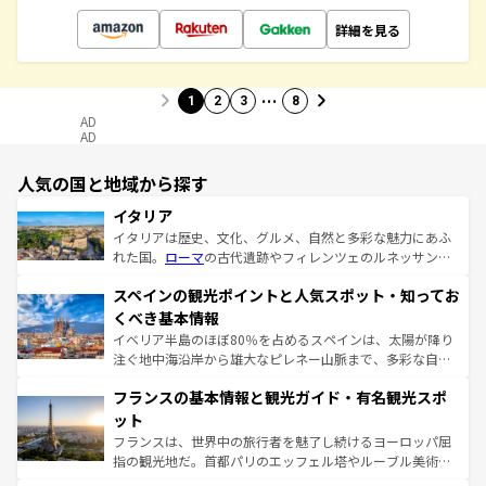
詳細を見る
…
1
2
3
8
AD
AD
人気の国と地域から探す
イタリア
イタリアは歴史、文化、グルメ、自然と多彩な魅力にあふ
れた国。
ローマ
の古代遺跡やフィレンツェのルネッサンス
美術、ヴェネツィアの運河など、歴史あるスポットはもち
スペインの観光ポイントと人気スポット・知ってお
ろん、トスカーナの美しい田園風景やアマルフィ海岸の絶
景など、自然景観も見逃せない。観光の合間には、本場の
くべき基本情報
ピザやパスタなど、絶品のイタリア料理を堪能することも
イベリア半島のほぼ80％を占めるスペインは、太陽が降り
できる。朝目覚めてから夜眠るまで、すべての瞬間を楽し
注ぐ地中海沿岸から雄大なピレネー山脈まで、多彩な自然
ませてくれるイタリアで、忘れられない旅をしてみよう！
と文化が詰まったヨーロッパ屈指の旅行先だ。多様な地域
なお、新着のイタリア情報は
コンテンツ一覧
を参照してほ
フランスの基本情報と観光ガイド・有名観光スポ
文化が根付くこの国では、情熱的なフラメンコ、熱気あふ
しい。
れる闘牛、そして美味しいタパスが生活の一部となってい
ット
る。首都マドリードの洗練された雰囲気や、バルセロナの
フランスは、世界中の旅行者を魅了し続けるヨーロッパ屈
アートに溢れた街角から、地方では古代ローマ遺跡や中世
指の観光地だ。首都パリのエッフェル塔やルーブル美術館
の城塞都市、穏やかなビーチリゾートまで多彩な表情を見
といった象徴的なスポットから、田舎町の古風な美しさま