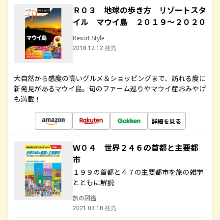
Ｒ０３ 地球の歩き方 リゾートスタ
イル マウイ島 ２０１９～２０２０
Resort Style
2018.12.12 発売
大自然から感度の高いグルメ＆ショッピングまで、訪れる度に
新発見があるマウイ島。旬のファーム巡りやマウイ産おみやげ
も満載！
詳細を見る
Ｗ０４ 世界２４６の首都と主要都
市
１９９の首都と４７の主要都市を旅の雑学
とともに解説
旅の図鑑
2021.03.18 発売