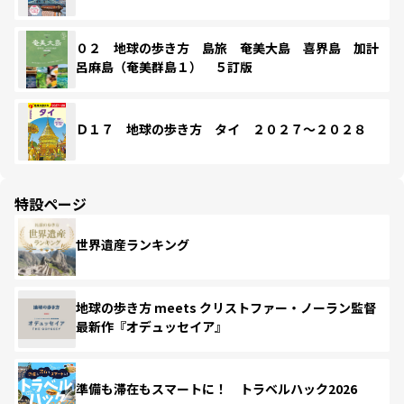
０２ 地球の歩き方 島旅 奄美大島 喜界島 加計
呂麻島（奄美群島１） ５訂版
Ｄ１７ 地球の歩き方 タイ ２０２７～２０２８
特設ページ
世界遺産ランキング
地球の歩き方 meets クリストファー・ノーラン監督
最新作『オデュッセイア』
準備も滞在もスマートに！ トラベルハック2026