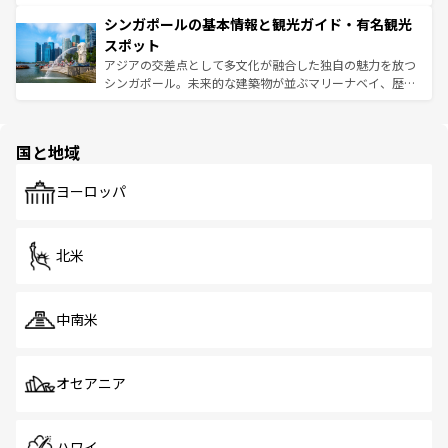
るはずだ。 なお、新着のベトナム情報は
コンテンツ一覧
を
は世界的に有名で、屋台から高級レストランまで味覚を刺
的なアートスポット、そして歴史と現代が融合した町並
参照してほしい。
シンガポールの基本情報と観光ガイド・有名観光
激する。気候は一年中温暖で、どの季節にも異なる楽しみ
み、どこを訪れても感動するはず。観光スポットが密集し
が待っている。親しみやすいタイの人々、仏教を中心とし
ており、効率よく見どころを回れるのも魅力。息をのむよ
スポット
た文化、そして多様な観光資源が、訪れる旅人を魅了し続
うな絶景から文化的な体験まで、香港を存分に楽しみ尽く
アジアの交差点として多文化が融合した独自の魅力を放つ
ける。 なお、新着のタイ情報は
コンテンツ一覧
を参照して
そう。 なお、新着の香港情報は
コンテンツ一覧
を参照して
シンガポール。未来的な建築物が並ぶマリーナベイ、歴史
ほしい。
ほしい。
と伝統を感じられるエスニックタウン、多数の緑豊かな公
園や自然保護区など、自然が調和した近代的な景観と文化
の多様性あふれるカラフルな町は、どこを歩いても新しい
国と地域
発見がある。さらに、治安のよさや充実した公共交通機関
も、旅行者にとっては魅力的なポイント。グルメも豊富
で、ホーカーズは地元の風情を楽しめる外せないスポット
ヨーロッパ
だ。訪れる人を飽きさせないシンガポールで、多様な魅力
を体感しよう。 なお、新着のシンガポール情報は
コンテン
ツ一覧
を参照してほしい。
北米
中南米
オセアニア