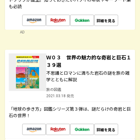
も必読
詳細を見る
AD
Ｗ０３ 世界の魅力的な奇岩と巨石１
３９選
不思議とロマンに満ちた岩石の謎を旅の雑
学とともに解説
旅の図鑑
2021.03.18 発売
「地球の歩き方」図鑑シリーズ第３弾は、謎だらけの奇岩と巨
石の世界！
詳細を見る