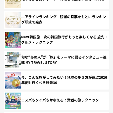
エアラインランキング 読者の投票をもとにランキン
グ形式で発表
Next韓国旅 次の韓国旅行がもっと楽しくなる 旅先・
グルメ・テクニック
旬な“あの人”が「旅」をテーマに語るインタビュー連
載 MY TRAVEL STORY
今、こんな旅がしてみたい！地球の歩き方が選ぶ2026
年絶対行くべき旅先30
コスパもタイパもかなえる！賢者の旅テクニック