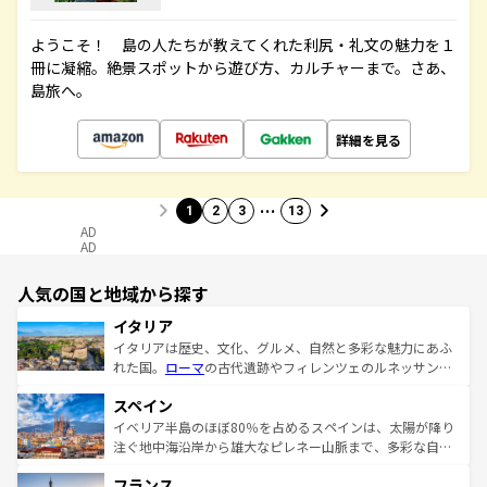
ようこそ！ 島の人たちが教えてくれた利尻・礼文の魅力を１
冊に凝縮。絶景スポットから遊び方、カルチャーまで。さあ、
島旅へ。
詳細を見る
…
1
2
3
13
AD
AD
人気の国と地域から探す
イタリア
イタリアは歴史、文化、グルメ、自然と多彩な魅力にあふ
れた国。
ローマ
の古代遺跡やフィレンツェのルネッサンス
美術、ヴェネツィアの運河など、歴史あるスポットはもち
スペイン
ろん、トスカーナの美しい田園風景やアマルフィ海岸の絶
景など、自然景観も見逃せない。観光の合間には、本場の
イベリア半島のほぼ80％を占めるスペインは、太陽が降り
ピザやパスタなど、絶品のイタリア料理を堪能することも
注ぐ地中海沿岸から雄大なピレネー山脈まで、多彩な自然
できる。朝目覚めてから夜眠るまで、すべての瞬間を楽し
と文化が詰まったヨーロッパ屈指の旅行先だ。多様な地域
フランス
ませてくれるイタリアで、忘れられない旅をしてみよう！
文化が根付くこの国では、情熱的なフラメンコ、熱気あふ