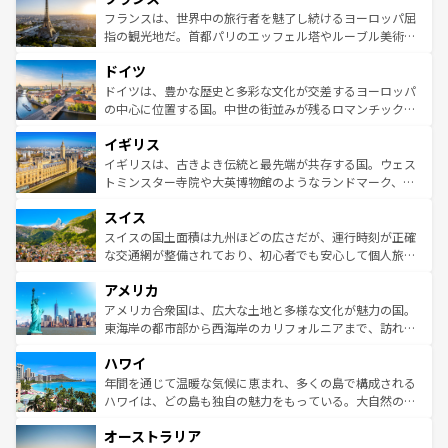
なお、新着のイタリア情報は
コンテンツ一覧
を参照してほ
れる闘牛、そして美味しいタパスが生活の一部となってい
フランスは、世界中の旅行者を魅了し続けるヨーロッパ屈
しい。
る。首都マドリードの洗練された雰囲気や、バルセロナの
指の観光地だ。首都パリのエッフェル塔やルーブル美術館
アートに溢れた街角から、地方では古代ローマ遺跡や中世
といった象徴的なスポットから、田舎町の古風な美しさま
ドイツ
の城塞都市、穏やかなビーチリゾートまで多彩な表情を見
で、幅広い魅力が詰まっている。華麗な宮殿、歴史的な大
せる。地方によって風土や気候が異なるスペインはその個
聖堂、美しいビーチ、そして豊かな自然が、訪れる者を心
ドイツは、豊かな歴史と多彩な文化が交差するヨーロッパ
性で訪れる人を魅了する。 なお、新着のスペイン情報は
コ
から魅了する。また、フランスは美食の国としても知ら
の中心に位置する国。中世の街並みが残るロマンチック街
ンテンツ一覧
を参照してほしい。
れ、フランス料理はユネスコ無形文化遺産にも登録されて
道から、未来を先取りするようなモダンな都市まで多様な
イギリス
いる。シャンパンの発祥地であるランス、プロヴァンスの
顔を持つこの国は、どこを歩いても飽きることがない。ベ
香り高いラベンダー畑など、多彩な楽しみ方が可能だ。さ
ルリンの文化的活気、バイエルン州のアルプスの絶景、そ
イギリスは、古きよき伝統と最先端が共存する国。ウェス
らに、パリ以外の地域にも魅力が溢れており、どの街角に
してライン川沿いのワイン畑といった風景は必見。ビール
トミンスター寺院や大英博物館のようなランドマーク、歴
も豊かな歴史と文化が息づいている。パリ以外の個性あふ
とソーセージを味わいながら地元の人と過ごす楽しい時間
史ある大学都市、美しい丘陵地帯や牧歌的な風景など、エ
れる地方に足を運ぶとそれぞれで全く異なる文化を体験で
スイス
は、お酒好きな人にはぜひ体験してほしい。 なお、新着の
リアごとに異なる魅力がある。また、優雅なアフタヌーン
きるだろう。 なお、新着のフランス情報は
コンテンツ一覧
ドイツ情報は
コンテンツ一覧
を参照してほしい。
ティー、ビール好きにはたまらない英国パブ、サッカー観
スイスの国土面積は九州ほどの広さだが、運行時刻が正確
を参照してほしい。
戦など、本場だからこそできる体験も豊富。イギリスを旅
な交通網が整備されており、初心者でも安心して個人旅行
して楽しみつくそう。 なお、新着のイギリス情報は
コンテ
を楽しめる。日本同様に時刻表どおりの旅が可能だ。中世
アメリカ
ンツ一覧
を参照してほしい。
の建物がそのまま残る町や、スイスならではのユニークな
博物館もあり、アルプス観光だけでなく町歩きも満喫する
アメリカ合衆国は、広大な土地と多様な文化が魅力の国。
ことができる。国民の所得が高いため物価も高いが、旅行
東海岸の都市部から西海岸のカリフォルニアまで、訪れる
者向けの交通パス提供のサービスもあり、うまく活用すれ
場所ごとに異なる風景と体験が待っている。ニューヨーク
ハワイ
ば市内交通費無料で観光を楽しむこともできる。 なお、新
のような巨大都市は、観光、ショッピング、エンターテイ
着のスイス情報は
コンテンツ一覧
を参照してほしい。
ンメントが詰まった刺激的なスポットだ。一方、アメリカ
年間を通じて温暖な気候に恵まれ、多くの島で構成される
西部には大自然が広がり、グランドキャニオンやイエロー
ハワイは、どの島も独自の魅力をもっている。大自然の神
ストーン国立公園といった絶景が堪能できる。さらに、南
秘を感じたいなら、火山が生み出した壮大な景観を誇るハ
オーストラリア
部のニューオーリンズでは、音楽と美食が融合した独特の
ワイ島は見逃せない。また、定番の観光地といえばオアフ