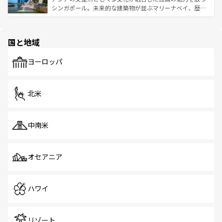
た文化、そして多様な観光資源が、訪れる旅人を魅了し続
うな絶景から文化的な体験まで、香港を存分に楽しみ尽く
シンガポール。未来的な建築物が並ぶマリーナベイ、歴史
ける。 なお、新着のタイ情報は
コンテンツ一覧
を参照して
そう。 なお、新着の香港情報は
コンテンツ一覧
を参照して
と伝統を感じられるエスニックタウン、多数の緑豊かな公
ほしい。
ほしい。
園や自然保護区など、自然が調和した近代的な景観と文化
の多様性あふれるカラフルな町は、どこを歩いても新しい
国と地域
発見がある。さらに、治安のよさや充実した公共交通機関
も、旅行者にとっては魅力的なポイント。グルメも豊富
で、ホーカーズは地元の風情を楽しめる外せないスポット
ヨーロッパ
だ。訪れる人を飽きさせないシンガポールで、多様な魅力
を体感しよう。 なお、新着のシンガポール情報は
コンテン
ツ一覧
を参照してほしい。
北米
中南米
オセアニア
ハワイ
リゾート