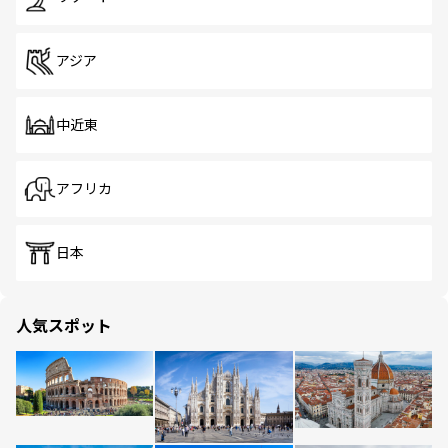
アジア
中近東
アフリカ
日本
人気スポット