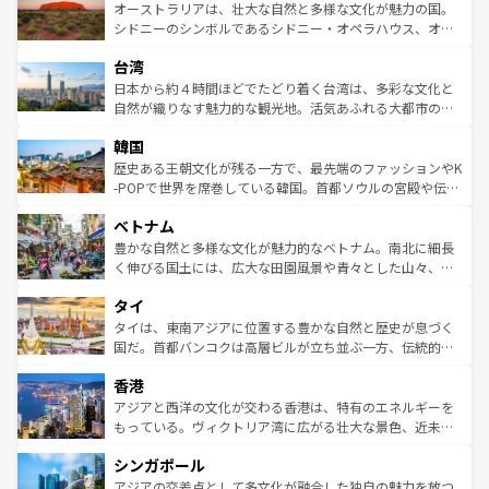
文化が魅力。旅行者はアメリカの各地域で異なる魅力を楽
島だが、静かな自然を求めるならマウイ島やカウアイ島が
オーストラリアは、壮大な自然と多様な文化が魅力の国。
しみながら、その多様性と豊かな歴史を感じることができ
おすすめ。エメラルドグリーンに輝く海をはじめ、豊かな
シドニーのシンボルであるシドニー・オペラハウス、オー
るだろう。車でのロードトリップや列車の旅も、アメリカ
文化や歴史が息づいている。「アロハスピリット」と呼ば
ストラリア東海岸北部に広がる大サンゴ礁地帯グレートバ
ならではの贅沢な旅のスタイルだ。 なお、新着のアメリカ
台湾
れるおもてなしの心で訪れる人々を迎えてくれるハワイの
リアリーフや大陸中央部にそびえるウルル（エアーズロッ
情報は
コンテンツ一覧
を参照してほしい。
人々、おいしいローカルフードやハワイアンミュージッ
ク）、タスマニアの美しい原生林やケアンズの熱帯雨林な
日本から約４時間ほどでたどり着く台湾は、多彩な文化と
ク、伝統的なフラダンスなど、すべてがハワイの魅力を彩
ど、見どころがたくさん。また、カフェやワイン、オージ
自然が織りなす魅力的な観光地。活気あふれる大都市の台
っている。訪れるたびに新しい発見と感動が待っているハ
ービーフなどの食文化も豊かで、美味しいものであふれて
北やノスタルジックな町並みが人気な九份（ジォウフェ
ワイを、存分に味わってほしい。 なお、新着のハワイ情報
韓国
いる。アクティビティも充実しており、サーフィンやダイ
ン）、静ひつな山岳地帯である台湾東部など、都市の喧騒
は
コンテンツ一覧
を参照してほしい。
ビング、ハイキングなど、アウトドア好きにはたまらな
と山間の静けさが共存しており、訪れる人に新しい発見と
歴史ある王朝文化が残る一方で、最先端のファッションやK
い。オーストラリアの多彩な魅力を存分に味わいつくそ
驚きをもたらしてくれる。また、奥深い台湾の食文化も魅
-POPで世界を席巻している韓国。首都ソウルの宮殿や伝統
う。 なお、新着のオーストラリア情報は
コンテンツ一覧
を
力で、夜市などの屋台グルメから高級料理、ヘルシーで美
家屋が並ぶエリアでは韓国の歴史と文化に浸ることがで
参照してほしい。
ベトナム
容にもいいと評判のスイーツなど、バラエティ豊かな料理
き、地方に足を延ばせば四季折々の自然美を楽しむことが
が味わえる。 なお、新着の台湾情報は
コンテンツ一覧
を参
できる。そして、キムチや焼肉、絶品のストリートフード
豊かな自然と多様な文化が魅力的なベトナム。南北に細長
照してほしい。
まで、さまざまな韓国料理が待っている。夜には、韓国な
く伸びる国土には、広大な田園風景や青々とした山々、世
らではのナイトライフも堪能できる。あたたかいホスピタ
界遺産に登録された壮大な自然景観が点在し、都市部では
タイ
リティに包まれながら、韓国の多彩な魅力を心ゆくまで味
急速な発展と共に伝統が息づく。ハノイの古い町並みやホ
わってみてほしい。 なお、新着の韓国情報は
コンテンツ一
ーチミン市のフランス統治時代の建物も、独特の雰囲気を
タイは、東南アジアに位置する豊かな自然と歴史が息づく
覧
を参照してほしい。
醸し出している。また、バラエティの豊かさとおいしさで
国だ。首都バンコクは高層ビルが立ち並ぶ一方、伝統的な
世界中の食通を魅了してやまないベトナム料理も魅力のひ
寺院や市場がいたるところに点在し、古きよき文化と現代
香港
とつ。フォーやバインミー、ベトナムコーヒーなどは、ぜ
の活気が交差している。北部ではチェンマイなどの山岳地
ひ現地で味わいたい。どの地域を訪れてもあたたかい人々
帯で自然と触れ合い、南部ではプーケットやクラビの美し
アジアと西洋の文化が交わる香港は、特有のエネルギーを
が旅行者を迎えてくれるので、きっと忘れられない旅にな
いビーチでリゾート気分を楽しむことができる。タイ料理
もっている。ヴィクトリア湾に広がる壮大な景色、近未来
るはずだ。 なお、新着のベトナム情報は
コンテンツ一覧
を
は世界的に有名で、屋台から高級レストランまで味覚を刺
的なアートスポット、そして歴史と現代が融合した町並
参照してほしい。
シンガポール
激する。気候は一年中温暖で、どの季節にも異なる楽しみ
み、どこを訪れても感動するはず。観光スポットが密集し
が待っている。親しみやすいタイの人々、仏教を中心とし
ており、効率よく見どころを回れるのも魅力。息をのむよ
アジアの交差点として多文化が融合した独自の魅力を放つ