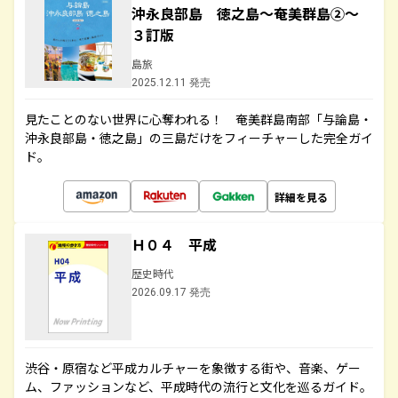
沖永良部島 徳之島～奄美群島②～
３訂版
島旅
2025.12.11 発売
見たことのない世界に心奪われる！ 奄美群島南部「与論島・
沖永良部島・徳之島」の三島だけをフィーチャーした完全ガイ
ド。
詳細を見る
Ｈ０４ 平成
歴史時代
2026.09.17 発売
渋谷・原宿など平成カルチャーを象徴する街や、音楽、ゲー
ム、ファッションなど、平成時代の流行と文化を巡るガイド。