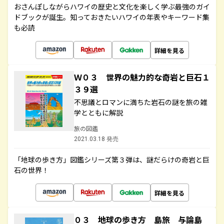
おさんぽしながらハワイの歴史と文化を楽しく学ぶ最強のガイ
ドブックが誕生。知っておきたいハワイの年表やキーワード集
も必読
詳細を見る
Ｗ０３ 世界の魅力的な奇岩と巨石１
３９選
不思議とロマンに満ちた岩石の謎を旅の雑
学とともに解説
旅の図鑑
2021.03.18 発売
「地球の歩き方」図鑑シリーズ第３弾は、謎だらけの奇岩と巨
石の世界！
詳細を見る
０３ 地球の歩き方 島旅 与論島