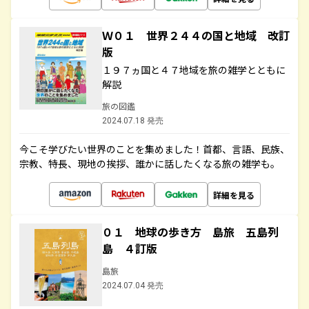
Ｗ０１ 世界２４４の国と地域 改訂
版
１９７ヵ国と４７地域を旅の雑学とともに
解説
旅の図鑑
2024.07.18 発売
今こそ学びたい世界のことを集めました！首都、言語、民族、
宗教、特長、現地の挨拶、誰かに話したくなる旅の雑学も。
詳細を見る
０１ 地球の歩き方 島旅 五島列
島 ４訂版
島旅
2024.07.04 発売