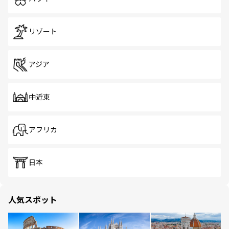
リゾート
アジア
中近東
アフリカ
日本
人気スポット