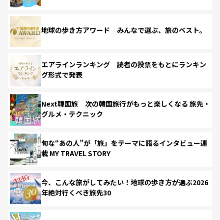
地球の歩き方アワード みんなで選ぶ、旅のベスト。
エアラインランキング 読者の投票をもとにランキン
グ形式で発表
Next韓国旅 次の韓国旅行がもっと楽しくなる 旅先・
グルメ・テクニック
旬な“あの人”が「旅」をテーマに語るインタビュー連
載 MY TRAVEL STORY
今、こんな旅がしてみたい！地球の歩き方が選ぶ2026
年絶対行くべき旅先30