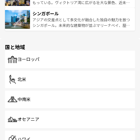
が旅行者を迎えてくれるので、きっと忘れられない旅にな
いビーチでリゾート気分を楽しむことができる。タイ料理
もっている。ヴィクトリア湾に広がる壮大な景色、近未来
るはずだ。 なお、新着のベトナム情報は
コンテンツ一覧
を
は世界的に有名で、屋台から高級レストランまで味覚を刺
的なアートスポット、そして歴史と現代が融合した町並
参照してほしい。
シンガポール
激する。気候は一年中温暖で、どの季節にも異なる楽しみ
み、どこを訪れても感動するはず。観光スポットが密集し
が待っている。親しみやすいタイの人々、仏教を中心とし
ており、効率よく見どころを回れるのも魅力。息をのむよ
アジアの交差点として多文化が融合した独自の魅力を放つ
た文化、そして多様な観光資源が、訪れる旅人を魅了し続
うな絶景から文化的な体験まで、香港を存分に楽しみ尽く
シンガポール。未来的な建築物が並ぶマリーナベイ、歴史
ける。 なお、新着のタイ情報は
コンテンツ一覧
を参照して
そう。 なお、新着の香港情報は
コンテンツ一覧
を参照して
と伝統を感じられるエスニックタウン、多数の緑豊かな公
ほしい。
ほしい。
園や自然保護区など、自然が調和した近代的な景観と文化
の多様性あふれるカラフルな町は、どこを歩いても新しい
国と地域
発見がある。さらに、治安のよさや充実した公共交通機関
も、旅行者にとっては魅力的なポイント。グルメも豊富
で、ホーカーズは地元の風情を楽しめる外せないスポット
ヨーロッパ
だ。訪れる人を飽きさせないシンガポールで、多様な魅力
を体感しよう。 なお、新着のシンガポール情報は
コンテン
ツ一覧
を参照してほしい。
北米
中南米
オセアニア
ハワイ