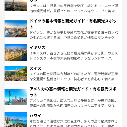
ット
しい。
る。首都マドリードの洗練された雰囲気や、バルセロナの
フランスは、世界中の旅行者を魅了し続けるヨーロッパ屈
アートに溢れた街角から、地方では古代ローマ遺跡や中世
指の観光地だ。首都パリのエッフェル塔やルーブル美術館
の城塞都市、穏やかなビーチリゾートまで多彩な表情を見
といった象徴的なスポットから、田舎町の古風な美しさま
せる。地方によって風土や気候が異なるスペインはその個
ドイツの基本情報と観光ガイド・有名観光スポッ
で、幅広い魅力が詰まっている。華麗な宮殿、歴史的な大
性で訪れる人を魅了する。 なお、新着のスペイン情報は
コ
聖堂、美しいビーチ、そして豊かな自然が、訪れる者を心
ト
ンテンツ一覧
を参照してほしい。
から魅了する。また、フランスは美食の国としても知ら
ドイツは、豊かな歴史と多彩な文化が交差するヨーロッパ
れ、フランス料理はユネスコ無形文化遺産にも登録されて
の中心に位置する国。中世の街並みが残るロマンチック街
いる。シャンパンの発祥地であるランス、プロヴァンスの
道から、未来を先取りするようなモダンな都市まで多様な
香り高いラベンダー畑など、多彩な楽しみ方が可能だ。さ
イギリス
顔を持つこの国は、どこを歩いても飽きることがない。ベ
らに、パリ以外の地域にも魅力が溢れており、どの街角に
ルリンの文化的活気、バイエルン州のアルプスの絶景、そ
イギリスは、古きよき伝統と最先端が共存する国。ウェス
も豊かな歴史と文化が息づいている。パリ以外の個性あふ
してライン川沿いのワイン畑といった風景は必見。ビール
トミンスター寺院や大英博物館のようなランドマーク、歴
れる地方に足を運ぶとそれぞれで全く異なる文化を体験で
とソーセージを味わいながら地元の人と過ごす楽しい時間
史ある大学都市、美しい丘陵地帯や牧歌的な風景など、エ
きるだろう。 なお、新着のフランス情報は
コンテンツ一覧
スイス
は、お酒好きな人にはぜひ体験してほしい。 なお、新着の
リアごとに異なる魅力がある。また、優雅なアフタヌーン
を参照してほしい。
ドイツ情報は
コンテンツ一覧
を参照してほしい。
ティー、ビール好きにはたまらない英国パブ、サッカー観
スイスの国土面積は九州ほどの広さだが、運行時刻が正確
戦など、本場だからこそできる体験も豊富。イギリスを旅
な交通網が整備されており、初心者でも安心して個人旅行
して楽しみつくそう。 なお、新着のイギリス情報は
コンテ
を楽しめる。日本同様に時刻表どおりの旅が可能だ。中世
アメリカの基本情報と観光ガイド・有名観光スポ
ンツ一覧
を参照してほしい。
の建物がそのまま残る町や、スイスならではのユニークな
博物館もあり、アルプス観光だけでなく町歩きも満喫する
ット
ことができる。国民の所得が高いため物価も高いが、旅行
アメリカ合衆国は、広大な土地と多様な文化が魅力の国。
者向けの交通パス提供のサービスもあり、うまく活用すれ
東海岸の都市部から西海岸のカリフォルニアまで、訪れる
ば市内交通費無料で観光を楽しむこともできる。 なお、新
場所ごとに異なる風景と体験が待っている。ニューヨーク
着のスイス情報は
コンテンツ一覧
を参照してほしい。
ハワイ
のような巨大都市は、観光、ショッピング、エンターテイ
ンメントが詰まった刺激的なスポットだ。一方、アメリカ
年間を通じて温暖な気候に恵まれ、多くの島で構成される
西部には大自然が広がり、グランドキャニオンやイエロー
ハワイは、どの島も独自の魅力をもっている。大自然の神