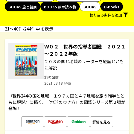
BOOKS 旅と健康
BOOKS 旅の読み物
BOOKS
D-Books
絞り込み条件を追加
21〜40件/244件中 を表示
Ｗ０２ 世界の指導者図鑑 ２０２１
～２０２２年版
２０８の国と地域のリーダーを経歴ととも
に解説
旅の図鑑
2021.03.18 発売
『世界244の国と地域 １９７ヵ国と４７地域を旅の雑学とと
もに解説』に続く、「地球の歩き方」の図鑑シリーズ第２弾が
登場！
詳細を見る