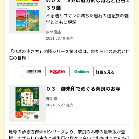
Ｗ０３ 世界の魅力的な奇岩と巨石１
３９選
不思議とロマンに満ちた岩石の謎を旅の雑
学とともに解説
旅の図鑑
2021.03.18 発売
「地球の歩き方」図鑑シリーズ第３弾は、謎だらけの奇岩と巨
石の世界！
詳細を見る
０３ 御朱印でめぐる奈良のお寺
御朱印
2024.06.27 発売
地球の歩き方御朱印シリーズより、奈良のお寺の最新版が登
場！すばらしい古寺と御朱印の数々に合いに出かけませんか？