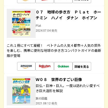
０７ 地球の歩き方 Ｐｌａｔ ホー
チミン ハノイ ダナン ホイアン
Plat
2024.07.04 発売
これ１冊にすべて凝縮！ ベトナムの人気４都市＋人気の郊外
を楽しむ、携帯に便利な地球の歩き方コンパクトガイドの最新
版が登場
詳細を見る
Ｗ０８ 世界のすごい巨像
巨仏・巨神・巨人。一度は訪れたい愛すべ
き巨大造形を解説
旅の図鑑
2021.08.12 発売