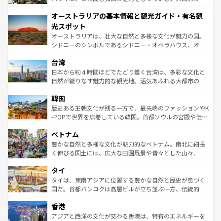
ストーン国立公園といった絶景が堪能できる。さらに、南
秘を感じたいなら、火山が生み出した壮大な景観を誇るハ
オーストラリアの基本情報と観光ガイド・有名観
部のニューオーリンズでは、音楽と美食が融合した独特の
ワイ島は見逃せない。また、定番の観光地といえばオアフ
文化が魅力。旅行者はアメリカの各地域で異なる魅力を楽
島だが、静かな自然を求めるならマウイ島やカウアイ島が
光スポット
しみながら、その多様性と豊かな歴史を感じることができ
おすすめ。エメラルドグリーンに輝く海をはじめ、豊かな
オーストラリアは、壮大な自然と多様な文化が魅力の国。
るだろう。車でのロードトリップや列車の旅も、アメリカ
文化や歴史が息づいている。「アロハスピリット」と呼ば
シドニーのシンボルであるシドニー・オペラハウス、オー
ならではの贅沢な旅のスタイルだ。 なお、新着のアメリカ
れるおもてなしの心で訪れる人々を迎えてくれるハワイの
ストラリア東海岸北部に広がる大サンゴ礁地帯グレートバ
情報は
コンテンツ一覧
を参照してほしい。
人々、おいしいローカルフードやハワイアンミュージッ
台湾
リアリーフや大陸中央部にそびえるウルル（エアーズロッ
ク、伝統的なフラダンスなど、すべてがハワイの魅力を彩
ク）、タスマニアの美しい原生林やケアンズの熱帯雨林な
日本から約４時間ほどでたどり着く台湾は、多彩な文化と
っている。訪れるたびに新しい発見と感動が待っているハ
ど、見どころがたくさん。また、カフェやワイン、オージ
自然が織りなす魅力的な観光地。活気あふれる大都市の台
ワイを、存分に味わってほしい。 なお、新着のハワイ情報
ービーフなどの食文化も豊かで、美味しいものであふれて
北やノスタルジックな町並みが人気な九份（ジォウフェ
は
コンテンツ一覧
を参照してほしい。
韓国
いる。アクティビティも充実しており、サーフィンやダイ
ン）、静ひつな山岳地帯である台湾東部など、都市の喧騒
ビング、ハイキングなど、アウトドア好きにはたまらな
と山間の静けさが共存しており、訪れる人に新しい発見と
歴史ある王朝文化が残る一方で、最先端のファッションやK
い。オーストラリアの多彩な魅力を存分に味わいつくそ
驚きをもたらしてくれる。また、奥深い台湾の食文化も魅
-POPで世界を席巻している韓国。首都ソウルの宮殿や伝統
う。 なお、新着のオーストラリア情報は
コンテンツ一覧
を
力で、夜市などの屋台グルメから高級料理、ヘルシーで美
家屋が並ぶエリアでは韓国の歴史と文化に浸ることがで
参照してほしい。
ベトナム
容にもいいと評判のスイーツなど、バラエティ豊かな料理
き、地方に足を延ばせば四季折々の自然美を楽しむことが
が味わえる。 なお、新着の台湾情報は
コンテンツ一覧
を参
できる。そして、キムチや焼肉、絶品のストリートフード
豊かな自然と多様な文化が魅力的なベトナム。南北に細長
照してほしい。
まで、さまざまな韓国料理が待っている。夜には、韓国な
く伸びる国土には、広大な田園風景や青々とした山々、世
らではのナイトライフも堪能できる。あたたかいホスピタ
界遺産に登録された壮大な自然景観が点在し、都市部では
タイ
リティに包まれながら、韓国の多彩な魅力を心ゆくまで味
急速な発展と共に伝統が息づく。ハノイの古い町並みやホ
わってみてほしい。 なお、新着の韓国情報は
コンテンツ一
ーチミン市のフランス統治時代の建物も、独特の雰囲気を
タイは、東南アジアに位置する豊かな自然と歴史が息づく
覧
を参照してほしい。
醸し出している。また、バラエティの豊かさとおいしさで
国だ。首都バンコクは高層ビルが立ち並ぶ一方、伝統的な
世界中の食通を魅了してやまないベトナム料理も魅力のひ
寺院や市場がいたるところに点在し、古きよき文化と現代
香港
とつ。フォーやバインミー、ベトナムコーヒーなどは、ぜ
の活気が交差している。北部ではチェンマイなどの山岳地
ひ現地で味わいたい。どの地域を訪れてもあたたかい人々
帯で自然と触れ合い、南部ではプーケットやクラビの美し
アジアと西洋の文化が交わる香港は、特有のエネルギーを