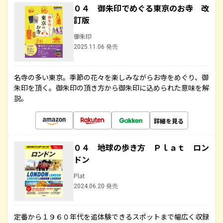
０４ 御朱印でめぐる東京のお寺 改
訂版
御朱印
2025.11.06 発売
名寺の多い東京。季節の花々を楽しみながらお寺をめぐり、御
朱印を頂く。御朱印の頂き方から御朱印に込められた意味を解
説。
詳細を見る
０４ 地球の歩き方 Ｐｌａｔ ロン
ドン
Plat
2024.06.20 発売
定番から１９６０年代を追体験できるスポットまで幅広く収録