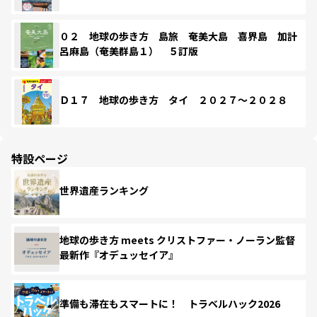
０２ 地球の歩き方 島旅 奄美大島 喜界島 加計
呂麻島（奄美群島１） ５訂版
Ｄ１７ 地球の歩き方 タイ ２０２７～２０２８
特設ページ
世界遺産ランキング
地球の歩き方 meets クリストファー・ノーラン監督
最新作『オデュッセイア』
準備も滞在もスマートに！ トラベルハック2026