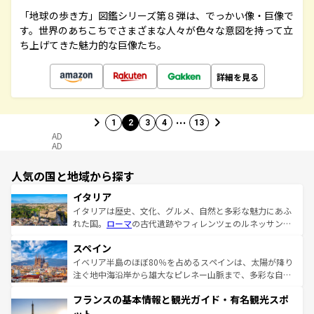
「地球の歩き方」図鑑シリーズ第８弾は、でっかい像・巨像で
す。世界のあちこちでさまざまな人々が色々な意図を持って立
ち上げてきた魅力的な巨像たち。
詳細を見る
…
1
2
3
4
13
AD
AD
人気の国と地域から探す
イタリア
イタリアは歴史、文化、グルメ、自然と多彩な魅力にあふ
れた国。
ローマ
の古代遺跡やフィレンツェのルネッサンス
美術、ヴェネツィアの運河など、歴史あるスポットはもち
スペイン
ろん、トスカーナの美しい田園風景やアマルフィ海岸の絶
景など、自然景観も見逃せない。観光の合間には、本場の
イベリア半島のほぼ80％を占めるスペインは、太陽が降り
ピザやパスタなど、絶品のイタリア料理を堪能することも
注ぐ地中海沿岸から雄大なピレネー山脈まで、多彩な自然
できる。朝目覚めてから夜眠るまで、すべての瞬間を楽し
と文化が詰まったヨーロッパ屈指の旅行先だ。多様な地域
フランスの基本情報と観光ガイド・有名観光スポ
ませてくれるイタリアで、忘れられない旅をしてみよう！
文化が根付くこの国では、情熱的なフラメンコ、熱気あふ
なお、新着のイタリア情報は
コンテンツ一覧
を参照してほ
れる闘牛、そして美味しいタパスが生活の一部となってい