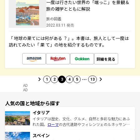
一度は行きたい世界の「端っこ」を景観＆
旅の雑学とともに解説
旅の図鑑
2022.03.11 発売
「 地球の果てには何がある ？」。本書は、旅人として一度は
訪れてみたい「 果 て」の地を紹介するものです。
詳細を見る
…
1
2
3
4
5
13
AD
AD
人気の国と地域から探す
イタリア
イタリアは歴史、文化、グルメ、自然と多彩な魅力にあふ
れた国。
ローマ
の古代遺跡やフィレンツェのルネッサンス
美術、ヴェネツィアの運河など、歴史あるスポットはもち
スペイン
ろん、トスカーナの美しい田園風景やアマルフィ海岸の絶