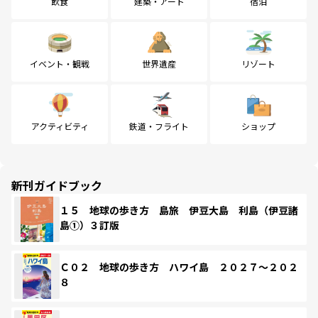
飲食
建築・アート
宿泊
イベント・観戦
世界遺産
リゾート
アクティビティ
鉄道・フライト
ショップ
新刊ガイドブック
１５ 地球の歩き方 島旅 伊豆大島 利島（伊豆諸
島①）３訂版
Ｃ０２ 地球の歩き方 ハワイ島 ２０２７～２０２
８