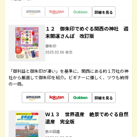
詳細を見る
１２ 御朱印でめぐる関西の神社 週
末開運さんぽ 改訂版
御朱印
2025.02.06 発売
「御利益と御朱印が凄い」を基準に、関西にある約１万社の神
社から厳選して御朱印を紹介。ビギナーに優しく、ツウも納得
の一冊。
詳細を見る
Ｗ１３ 世界遺産 絶景でめぐる自然
遺産 完全版
旅の図鑑