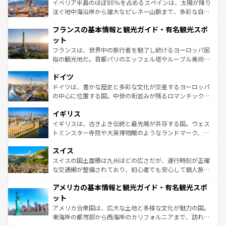
景など、自然景観も見逃せない。観光の合間には、本場の
イベリア半島のほぼ80％を占めるスペインは、太陽が降り
ピザやパスタなど、絶品のイタリア料理を堪能することも
注ぐ地中海沿岸から雄大なピレネー山脈まで、多彩な自然
できる。朝目覚めてから夜眠るまで、すべての瞬間を楽し
と文化が詰まったヨーロッパ屈指の旅行先だ。多様な地域
フランスの基本情報と観光ガイド・有名観光スポ
ませてくれるイタリアで、忘れられない旅をしてみよう！
文化が根付くこの国では、情熱的なフラメンコ、熱気あふ
なお、新着のイタリア情報は
コンテンツ一覧
を参照してほ
れる闘牛、そして美味しいタパスが生活の一部となってい
ット
しい。
る。首都マドリードの洗練された雰囲気や、バルセロナの
フランスは、世界中の旅行者を魅了し続けるヨーロッパ屈
アートに溢れた街角から、地方では古代ローマ遺跡や中世
指の観光地だ。首都パリのエッフェル塔やルーブル美術館
の城塞都市、穏やかなビーチリゾートまで多彩な表情を見
といった象徴的なスポットから、田舎町の古風な美しさま
せる。地方によって風土や気候が異なるスペインはその個
ドイツ
で、幅広い魅力が詰まっている。華麗な宮殿、歴史的な大
性で訪れる人を魅了する。 なお、新着のスペイン情報は
コ
聖堂、美しいビーチ、そして豊かな自然が、訪れる者を心
ドイツは、豊かな歴史と多彩な文化が交差するヨーロッパ
ンテンツ一覧
を参照してほしい。
から魅了する。また、フランスは美食の国としても知ら
の中心に位置する国。中世の街並みが残るロマンチック街
れ、フランス料理はユネスコ無形文化遺産にも登録されて
道から、未来を先取りするようなモダンな都市まで多様な
イギリス
いる。シャンパンの発祥地であるランス、プロヴァンスの
顔を持つこの国は、どこを歩いても飽きることがない。ベ
香り高いラベンダー畑など、多彩な楽しみ方が可能だ。さ
ルリンの文化的活気、バイエルン州のアルプスの絶景、そ
イギリスは、古きよき伝統と最先端が共存する国。ウェス
らに、パリ以外の地域にも魅力が溢れており、どの街角に
してライン川沿いのワイン畑といった風景は必見。ビール
トミンスター寺院や大英博物館のようなランドマーク、歴
も豊かな歴史と文化が息づいている。パリ以外の個性あふ
とソーセージを味わいながら地元の人と過ごす楽しい時間
史ある大学都市、美しい丘陵地帯や牧歌的な風景など、エ
れる地方に足を運ぶとそれぞれで全く異なる文化を体験で
スイス
は、お酒好きな人にはぜひ体験してほしい。 なお、新着の
リアごとに異なる魅力がある。また、優雅なアフタヌーン
きるだろう。 なお、新着のフランス情報は
コンテンツ一覧
ドイツ情報は
コンテンツ一覧
を参照してほしい。
ティー、ビール好きにはたまらない英国パブ、サッカー観
スイスの国土面積は九州ほどの広さだが、運行時刻が正確
を参照してほしい。
戦など、本場だからこそできる体験も豊富。イギリスを旅
な交通網が整備されており、初心者でも安心して個人旅行
して楽しみつくそう。 なお、新着のイギリス情報は
コンテ
を楽しめる。日本同様に時刻表どおりの旅が可能だ。中世
アメリカの基本情報と観光ガイド・有名観光スポ
ンツ一覧
を参照してほしい。
の建物がそのまま残る町や、スイスならではのユニークな
博物館もあり、アルプス観光だけでなく町歩きも満喫する
ット
ことができる。国民の所得が高いため物価も高いが、旅行
アメリカ合衆国は、広大な土地と多様な文化が魅力の国。
者向けの交通パス提供のサービスもあり、うまく活用すれ
東海岸の都市部から西海岸のカリフォルニアまで、訪れる
ば市内交通費無料で観光を楽しむこともできる。 なお、新
場所ごとに異なる風景と体験が待っている。ニューヨーク