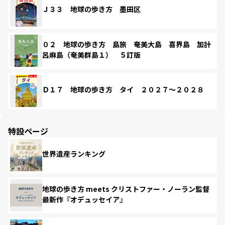
Ｊ３３ 地球の歩き方 墨田区
０２ 地球の歩き方 島旅 奄美大島 喜界島 加計
呂麻島（奄美群島１） ５訂版
Ｄ１７ 地球の歩き方 タイ ２０２７～２０２８
特設ページ
世界遺産ランキング
地球の歩き方 meets クリストファー・ノーラン監督
最新作『オデュッセイア』