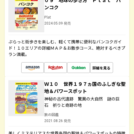
０９ 地球の歩き方 Ｐｌａｔ バ
ンコク
Plat
2024.05.09 発売
ぷらっと街歩きを楽しむ、軽くて携帯に便利なバンコクガイ
ド！１０エリアの詳細ＭＡＰ＆お散歩コース、絶対するべきプ
ラン満載。
詳細を見る
Ｗ１０ 世界１９７ヵ国のふしぎな聖
地＆パワースポット
神秘の古代遺跡 驚異の大自然 謎の巨
石 祈りと奇跡の地
旅の図鑑
2021.08.26 発売
美しくミステリアスな世界各国の聖地＆パワースポットの特徴