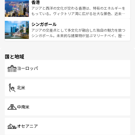
香港
とつ。フォーやバインミー、ベトナムコーヒーなどは、ぜ
の活気が交差している。北部ではチェンマイなどの山岳地
ひ現地で味わいたい。どの地域を訪れてもあたたかい人々
帯で自然と触れ合い、南部ではプーケットやクラビの美し
アジアと西洋の文化が交わる香港は、特有のエネルギーを
が旅行者を迎えてくれるので、きっと忘れられない旅にな
いビーチでリゾート気分を楽しむことができる。タイ料理
もっている。ヴィクトリア湾に広がる壮大な景色、近未来
るはずだ。 なお、新着のベトナム情報は
コンテンツ一覧
を
は世界的に有名で、屋台から高級レストランまで味覚を刺
的なアートスポット、そして歴史と現代が融合した町並
参照してほしい。
シンガポール
激する。気候は一年中温暖で、どの季節にも異なる楽しみ
み、どこを訪れても感動するはず。観光スポットが密集し
が待っている。親しみやすいタイの人々、仏教を中心とし
ており、効率よく見どころを回れるのも魅力。息をのむよ
アジアの交差点として多文化が融合した独自の魅力を放つ
た文化、そして多様な観光資源が、訪れる旅人を魅了し続
うな絶景から文化的な体験まで、香港を存分に楽しみ尽く
シンガポール。未来的な建築物が並ぶマリーナベイ、歴史
ける。 なお、新着のタイ情報は
コンテンツ一覧
を参照して
そう。 なお、新着の香港情報は
コンテンツ一覧
を参照して
と伝統を感じられるエスニックタウン、多数の緑豊かな公
ほしい。
ほしい。
園や自然保護区など、自然が調和した近代的な景観と文化
の多様性あふれるカラフルな町は、どこを歩いても新しい
国と地域
発見がある。さらに、治安のよさや充実した公共交通機関
も、旅行者にとっては魅力的なポイント。グルメも豊富
で、ホーカーズは地元の風情を楽しめる外せないスポット
ヨーロッパ
だ。訪れる人を飽きさせないシンガポールで、多様な魅力
を体感しよう。 なお、新着のシンガポール情報は
コンテン
ツ一覧
を参照してほしい。
北米
中南米
オセアニア