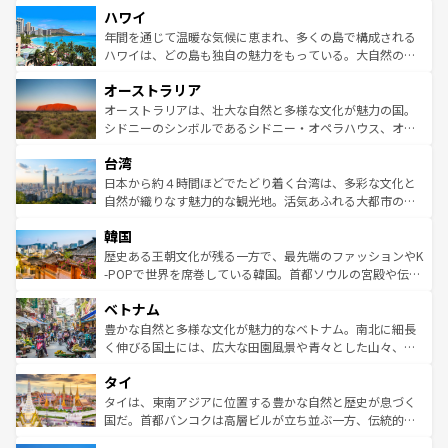
着のスイス情報は
コンテンツ一覧
を参照してほしい。
ハワイ
のような巨大都市は、観光、ショッピング、エンターテイ
ンメントが詰まった刺激的なスポットだ。一方、アメリカ
年間を通じて温暖な気候に恵まれ、多くの島で構成される
西部には大自然が広がり、グランドキャニオンやイエロー
ハワイは、どの島も独自の魅力をもっている。大自然の神
ストーン国立公園といった絶景が堪能できる。さらに、南
秘を感じたいなら、火山が生み出した壮大な景観を誇るハ
オーストラリア
部のニューオーリンズでは、音楽と美食が融合した独特の
ワイ島は見逃せない。また、定番の観光地といえばオアフ
文化が魅力。旅行者はアメリカの各地域で異なる魅力を楽
島だが、静かな自然を求めるならマウイ島やカウアイ島が
オーストラリアは、壮大な自然と多様な文化が魅力の国。
しみながら、その多様性と豊かな歴史を感じることができ
おすすめ。エメラルドグリーンに輝く海をはじめ、豊かな
シドニーのシンボルであるシドニー・オペラハウス、オー
るだろう。車でのロードトリップや列車の旅も、アメリカ
文化や歴史が息づいている。「アロハスピリット」と呼ば
ストラリア東海岸北部に広がる大サンゴ礁地帯グレートバ
ならではの贅沢な旅のスタイルだ。 なお、新着のアメリカ
台湾
れるおもてなしの心で訪れる人々を迎えてくれるハワイの
リアリーフや大陸中央部にそびえるウルル（エアーズロッ
情報は
コンテンツ一覧
を参照してほしい。
人々、おいしいローカルフードやハワイアンミュージッ
ク）、タスマニアの美しい原生林やケアンズの熱帯雨林な
日本から約４時間ほどでたどり着く台湾は、多彩な文化と
ク、伝統的なフラダンスなど、すべてがハワイの魅力を彩
ど、見どころがたくさん。また、カフェやワイン、オージ
自然が織りなす魅力的な観光地。活気あふれる大都市の台
っている。訪れるたびに新しい発見と感動が待っているハ
ービーフなどの食文化も豊かで、美味しいものであふれて
北やノスタルジックな町並みが人気な九份（ジォウフェ
ワイを、存分に味わってほしい。 なお、新着のハワイ情報
韓国
いる。アクティビティも充実しており、サーフィンやダイ
ン）、静ひつな山岳地帯である台湾東部など、都市の喧騒
は
コンテンツ一覧
を参照してほしい。
ビング、ハイキングなど、アウトドア好きにはたまらな
と山間の静けさが共存しており、訪れる人に新しい発見と
歴史ある王朝文化が残る一方で、最先端のファッションやK
い。オーストラリアの多彩な魅力を存分に味わいつくそ
驚きをもたらしてくれる。また、奥深い台湾の食文化も魅
-POPで世界を席巻している韓国。首都ソウルの宮殿や伝統
う。 なお、新着のオーストラリア情報は
コンテンツ一覧
を
力で、夜市などの屋台グルメから高級料理、ヘルシーで美
家屋が並ぶエリアでは韓国の歴史と文化に浸ることがで
参照してほしい。
ベトナム
容にもいいと評判のスイーツなど、バラエティ豊かな料理
き、地方に足を延ばせば四季折々の自然美を楽しむことが
が味わえる。 なお、新着の台湾情報は
コンテンツ一覧
を参
できる。そして、キムチや焼肉、絶品のストリートフード
豊かな自然と多様な文化が魅力的なベトナム。南北に細長
照してほしい。
まで、さまざまな韓国料理が待っている。夜には、韓国な
く伸びる国土には、広大な田園風景や青々とした山々、世
らではのナイトライフも堪能できる。あたたかいホスピタ
界遺産に登録された壮大な自然景観が点在し、都市部では
タイ
リティに包まれながら、韓国の多彩な魅力を心ゆくまで味
急速な発展と共に伝統が息づく。ハノイの古い町並みやホ
わってみてほしい。 なお、新着の韓国情報は
コンテンツ一
ーチミン市のフランス統治時代の建物も、独特の雰囲気を
タイは、東南アジアに位置する豊かな自然と歴史が息づく
覧
を参照してほしい。
醸し出している。また、バラエティの豊かさとおいしさで
国だ。首都バンコクは高層ビルが立ち並ぶ一方、伝統的な
世界中の食通を魅了してやまないベトナム料理も魅力のひ
寺院や市場がいたるところに点在し、古きよき文化と現代