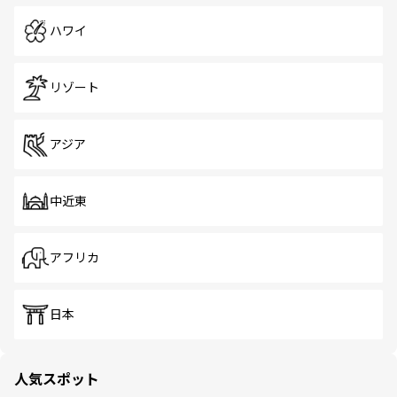
ハワイ
リゾート
アジア
中近東
アフリカ
日本
人気スポット