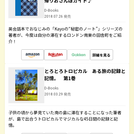
帰りおさんぽガイド♪
D-Books
2018.07.26 発売
英会話本でおなじみの「Kayoの“秘密のノート”」シリーズの
著者が、今度は自分の滞在するロンドン南東の田舎町をご紹
介！
詳細を見る
とろとろトロピカル ある旅の記録と
記憶。 第1巻
D-Books
2018.03.29 発売
子供の頃から夢見ていた南の島に滞在することになった筆者
が、島で出合うトロピカルでマジカルな45日間の記録と記
憶。