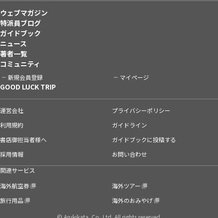
ウェブマガジン
特派員ブログ
ガイドブック
ニュース
著者一覧
コミュニティ
新規会員登録
マイページ
GOOD LUCK TRIP
運営会社
プライバシーポリシー
利用規約
ガイドライン
書店御担当者様へ
ガイドブックに投稿する
採用情報
お問い合わせ
関連サービス
海外航空券
海外ツアー
旅行用品
海外のおみやげ
© Arukikata. Co.,Ltd. All rights reserved.