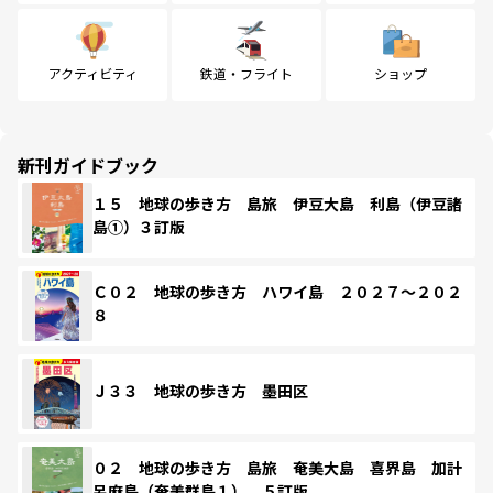
アクティビティ
鉄道・フライト
ショップ
新刊ガイドブック
１５ 地球の歩き方 島旅 伊豆大島 利島（伊豆諸
島①）３訂版
Ｃ０２ 地球の歩き方 ハワイ島 ２０２７～２０２
８
Ｊ３３ 地球の歩き方 墨田区
０２ 地球の歩き方 島旅 奄美大島 喜界島 加計
呂麻島（奄美群島１） ５訂版