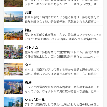
しみながら、その多様性と豊かな歴史を感じることができ
おすすめ。エメラルドグリーンに輝く海をはじめ、豊かな
シドニーのシンボルであるシドニー・オペラハウス、オー
るだろう。車でのロードトリップや列車の旅も、アメリカ
文化や歴史が息づいている。「アロハスピリット」と呼ば
ストラリア東海岸北部に広がる大サンゴ礁地帯グレートバ
ならではの贅沢な旅のスタイルだ。 なお、新着のアメリカ
台湾
れるおもてなしの心で訪れる人々を迎えてくれるハワイの
リアリーフや大陸中央部にそびえるウルル（エアーズロッ
情報は
コンテンツ一覧
を参照してほしい。
人々、おいしいローカルフードやハワイアンミュージッ
ク）、タスマニアの美しい原生林やケアンズの熱帯雨林な
日本から約４時間ほどでたどり着く台湾は、多彩な文化と
ク、伝統的なフラダンスなど、すべてがハワイの魅力を彩
ど、見どころがたくさん。また、カフェやワイン、オージ
自然が織りなす魅力的な観光地。活気あふれる大都市の台
っている。訪れるたびに新しい発見と感動が待っているハ
ービーフなどの食文化も豊かで、美味しいものであふれて
北やノスタルジックな町並みが人気な九份（ジォウフェ
ワイを、存分に味わってほしい。 なお、新着のハワイ情報
韓国
いる。アクティビティも充実しており、サーフィンやダイ
ン）、静ひつな山岳地帯である台湾東部など、都市の喧騒
は
コンテンツ一覧
を参照してほしい。
ビング、ハイキングなど、アウトドア好きにはたまらな
と山間の静けさが共存しており、訪れる人に新しい発見と
歴史ある王朝文化が残る一方で、最先端のファッションやK
い。オーストラリアの多彩な魅力を存分に味わいつくそ
驚きをもたらしてくれる。また、奥深い台湾の食文化も魅
-POPで世界を席巻している韓国。首都ソウルの宮殿や伝統
う。 なお、新着のオーストラリア情報は
コンテンツ一覧
を
力で、夜市などの屋台グルメから高級料理、ヘルシーで美
家屋が並ぶエリアでは韓国の歴史と文化に浸ることがで
参照してほしい。
ベトナム
容にもいいと評判のスイーツなど、バラエティ豊かな料理
き、地方に足を延ばせば四季折々の自然美を楽しむことが
が味わえる。 なお、新着の台湾情報は
コンテンツ一覧
を参
できる。そして、キムチや焼肉、絶品のストリートフード
豊かな自然と多様な文化が魅力的なベトナム。南北に細長
照してほしい。
まで、さまざまな韓国料理が待っている。夜には、韓国な
く伸びる国土には、広大な田園風景や青々とした山々、世
らではのナイトライフも堪能できる。あたたかいホスピタ
界遺産に登録された壮大な自然景観が点在し、都市部では
タイ
リティに包まれながら、韓国の多彩な魅力を心ゆくまで味
急速な発展と共に伝統が息づく。ハノイの古い町並みやホ
わってみてほしい。 なお、新着の韓国情報は
コンテンツ一
ーチミン市のフランス統治時代の建物も、独特の雰囲気を
タイは、東南アジアに位置する豊かな自然と歴史が息づく
覧
を参照してほしい。
醸し出している。また、バラエティの豊かさとおいしさで
国だ。首都バンコクは高層ビルが立ち並ぶ一方、伝統的な
世界中の食通を魅了してやまないベトナム料理も魅力のひ
寺院や市場がいたるところに点在し、古きよき文化と現代
香港
とつ。フォーやバインミー、ベトナムコーヒーなどは、ぜ
の活気が交差している。北部ではチェンマイなどの山岳地
ひ現地で味わいたい。どの地域を訪れてもあたたかい人々
帯で自然と触れ合い、南部ではプーケットやクラビの美し
アジアと西洋の文化が交わる香港は、特有のエネルギーを
が旅行者を迎えてくれるので、きっと忘れられない旅にな
いビーチでリゾート気分を楽しむことができる。タイ料理
もっている。ヴィクトリア湾に広がる壮大な景色、近未来
るはずだ。 なお、新着のベトナム情報は
コンテンツ一覧
を
は世界的に有名で、屋台から高級レストランまで味覚を刺
的なアートスポット、そして歴史と現代が融合した町並
参照してほしい。
シンガポール
激する。気候は一年中温暖で、どの季節にも異なる楽しみ
み、どこを訪れても感動するはず。観光スポットが密集し
が待っている。親しみやすいタイの人々、仏教を中心とし
ており、効率よく見どころを回れるのも魅力。息をのむよ
アジアの交差点として多文化が融合した独自の魅力を放つ