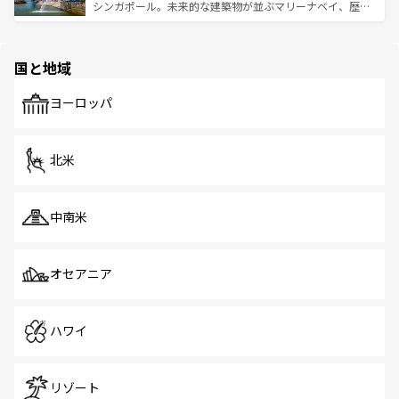
た文化、そして多様な観光資源が、訪れる旅人を魅了し続
うな絶景から文化的な体験まで、香港を存分に楽しみ尽く
シンガポール。未来的な建築物が並ぶマリーナベイ、歴史
ける。 なお、新着のタイ情報は
コンテンツ一覧
を参照して
そう。 なお、新着の香港情報は
コンテンツ一覧
を参照して
と伝統を感じられるエスニックタウン、多数の緑豊かな公
ほしい。
ほしい。
園や自然保護区など、自然が調和した近代的な景観と文化
の多様性あふれるカラフルな町は、どこを歩いても新しい
国と地域
発見がある。さらに、治安のよさや充実した公共交通機関
も、旅行者にとっては魅力的なポイント。グルメも豊富
で、ホーカーズは地元の風情を楽しめる外せないスポット
ヨーロッパ
だ。訪れる人を飽きさせないシンガポールで、多様な魅力
を体感しよう。 なお、新着のシンガポール情報は
コンテン
ツ一覧
を参照してほしい。
北米
中南米
オセアニア
ハワイ
リゾート