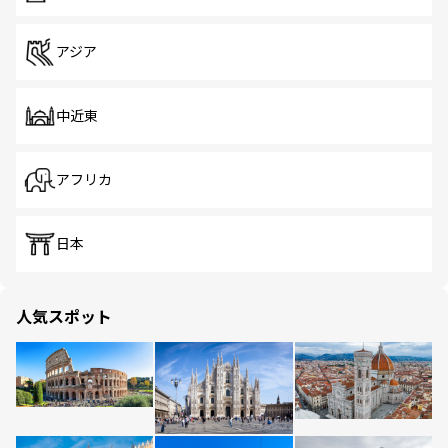
アジア
中近東
アフリカ
日本
人気スポット