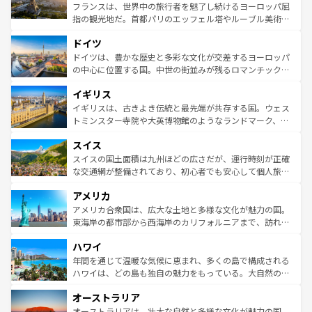
しい。
る。首都マドリードの洗練された雰囲気や、バルセロナの
フランスは、世界中の旅行者を魅了し続けるヨーロッパ屈
アートに溢れた街角から、地方では古代ローマ遺跡や中世
指の観光地だ。首都パリのエッフェル塔やルーブル美術館
の城塞都市、穏やかなビーチリゾートまで多彩な表情を見
といった象徴的なスポットから、田舎町の古風な美しさま
せる。地方によって風土や気候が異なるスペインはその個
ドイツ
で、幅広い魅力が詰まっている。華麗な宮殿、歴史的な大
性で訪れる人を魅了する。 なお、新着のスペイン情報は
コ
聖堂、美しいビーチ、そして豊かな自然が、訪れる者を心
ドイツは、豊かな歴史と多彩な文化が交差するヨーロッパ
ンテンツ一覧
を参照してほしい。
から魅了する。また、フランスは美食の国としても知ら
の中心に位置する国。中世の街並みが残るロマンチック街
れ、フランス料理はユネスコ無形文化遺産にも登録されて
道から、未来を先取りするようなモダンな都市まで多様な
イギリス
いる。シャンパンの発祥地であるランス、プロヴァンスの
顔を持つこの国は、どこを歩いても飽きることがない。ベ
香り高いラベンダー畑など、多彩な楽しみ方が可能だ。さ
ルリンの文化的活気、バイエルン州のアルプスの絶景、そ
イギリスは、古きよき伝統と最先端が共存する国。ウェス
らに、パリ以外の地域にも魅力が溢れており、どの街角に
してライン川沿いのワイン畑といった風景は必見。ビール
トミンスター寺院や大英博物館のようなランドマーク、歴
も豊かな歴史と文化が息づいている。パリ以外の個性あふ
とソーセージを味わいながら地元の人と過ごす楽しい時間
史ある大学都市、美しい丘陵地帯や牧歌的な風景など、エ
れる地方に足を運ぶとそれぞれで全く異なる文化を体験で
スイス
は、お酒好きな人にはぜひ体験してほしい。 なお、新着の
リアごとに異なる魅力がある。また、優雅なアフタヌーン
きるだろう。 なお、新着のフランス情報は
コンテンツ一覧
ドイツ情報は
コンテンツ一覧
を参照してほしい。
ティー、ビール好きにはたまらない英国パブ、サッカー観
スイスの国土面積は九州ほどの広さだが、運行時刻が正確
を参照してほしい。
戦など、本場だからこそできる体験も豊富。イギリスを旅
な交通網が整備されており、初心者でも安心して個人旅行
して楽しみつくそう。 なお、新着のイギリス情報は
コンテ
を楽しめる。日本同様に時刻表どおりの旅が可能だ。中世
アメリカ
ンツ一覧
を参照してほしい。
の建物がそのまま残る町や、スイスならではのユニークな
博物館もあり、アルプス観光だけでなく町歩きも満喫する
アメリカ合衆国は、広大な土地と多様な文化が魅力の国。
ことができる。国民の所得が高いため物価も高いが、旅行
東海岸の都市部から西海岸のカリフォルニアまで、訪れる
者向けの交通パス提供のサービスもあり、うまく活用すれ
場所ごとに異なる風景と体験が待っている。ニューヨーク
ハワイ
ば市内交通費無料で観光を楽しむこともできる。 なお、新
のような巨大都市は、観光、ショッピング、エンターテイ
着のスイス情報は
コンテンツ一覧
を参照してほしい。
ンメントが詰まった刺激的なスポットだ。一方、アメリカ
年間を通じて温暖な気候に恵まれ、多くの島で構成される
西部には大自然が広がり、グランドキャニオンやイエロー
ハワイは、どの島も独自の魅力をもっている。大自然の神
ストーン国立公園といった絶景が堪能できる。さらに、南
秘を感じたいなら、火山が生み出した壮大な景観を誇るハ
オーストラリア
部のニューオーリンズでは、音楽と美食が融合した独特の
ワイ島は見逃せない。また、定番の観光地といえばオアフ
文化が魅力。旅行者はアメリカの各地域で異なる魅力を楽
島だが、静かな自然を求めるならマウイ島やカウアイ島が
オーストラリアは、壮大な自然と多様な文化が魅力の国。