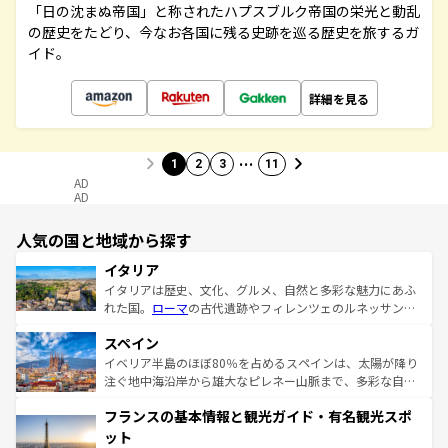
「日の沈まぬ帝国」と称されたハプスブルク帝国の栄光と動乱
の歴史をたどり、今なお各国に残る史跡を巡る歴史を旅するガ
イド。
詳細を見る
…
1
2
3
11
AD
AD
人気の国と地域から探す
イタリア
イタリアは歴史、文化、グルメ、自然と多彩な魅力にあふ
れた国。
ローマ
の古代遺跡やフィレンツェのルネッサンス
美術、ヴェネツィアの運河など、歴史あるスポットはもち
スペイン
ろん、トスカーナの美しい田園風景やアマルフィ海岸の絶
景など、自然景観も見逃せない。観光の合間には、本場の
イベリア半島のほぼ80％を占めるスペインは、太陽が降り
ピザやパスタなど、絶品のイタリア料理を堪能することも
注ぐ地中海沿岸から雄大なピレネー山脈まで、多彩な自然
できる。朝目覚めてから夜眠るまで、すべての瞬間を楽し
と文化が詰まったヨーロッパ屈指の旅行先だ。多様な地域
フランスの基本情報と観光ガイド・有名観光スポ
ませてくれるイタリアで、忘れられない旅をしてみよう！
文化が根付くこの国では、情熱的なフラメンコ、熱気あふ
なお、新着のイタリア情報は
コンテンツ一覧
を参照してほ
れる闘牛、そして美味しいタパスが生活の一部となってい
ット