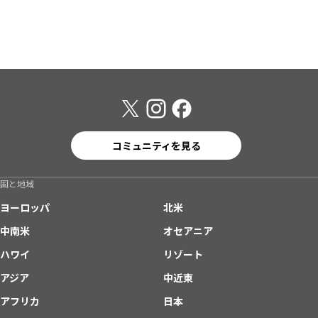
コミュニティを見る
国と地域
ヨーロッパ
北米
中南米
オセアニア
ハワイ
リゾート
アジア
中近東
アフリカ
日本