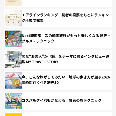
エアラインランキング 読者の投票をもとにランキン
グ形式で発表
Next韓国旅 次の韓国旅行がもっと楽しくなる 旅先・
グルメ・テクニック
旬な“あの人”が「旅」をテーマに語るインタビュー連
載 MY TRAVEL STORY
今、こんな旅がしてみたい！地球の歩き方が選ぶ2026
年絶対行くべき旅先30
コスパもタイパもかなえる！賢者の旅テクニック