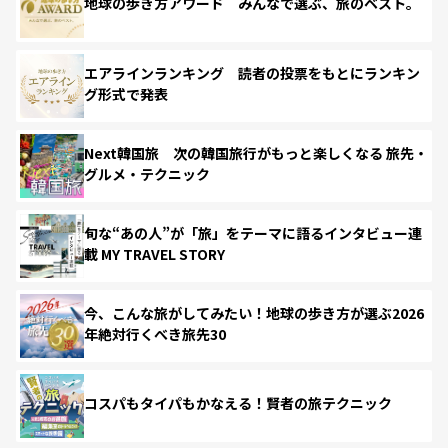
地球の歩き方アワード みんなで選ぶ、旅のベスト。
エアラインランキング 読者の投票をもとにランキン
グ形式で発表
Next韓国旅 次の韓国旅行がもっと楽しくなる 旅先・
グルメ・テクニック
旬な“あの人”が「旅」をテーマに語るインタビュー連
載 MY TRAVEL STORY
今、こんな旅がしてみたい！地球の歩き方が選ぶ2026
年絶対行くべき旅先30
コスパもタイパもかなえる！賢者の旅テクニック