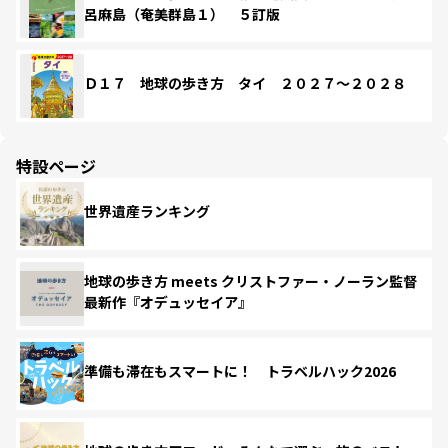
呂麻島（奄美群島１） ５訂版
Ｄ１７ 地球の歩き方 タイ ２０２７～２０２８
特設ページ
世界遺産ランキング
地球の歩き方 meets クリストファー・ノーラン監督
最新作『オデュッセイア』
準備も滞在もスマートに！ トラベルハック2026