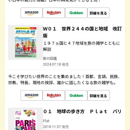
詳細を見る
Ｗ０１ 世界２４４の国と地域 改訂
版
１９７ヵ国と４７地域を旅の雑学とともに
解説
旅の図鑑
2024.07.18 発売
今こそ学びたい世界のことを集めました！首都、言語、民族、
宗教、特長、現地の挨拶、誰かに話したくなる旅の雑学も。
詳細を見る
０１ 地球の歩き方 Ｐｌａｔ パリ
Plat
2018.11.07 発売