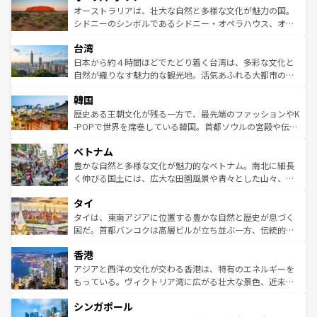
文化が魅力。旅行者はアメリカの各地域で異なる魅力を楽
島だが、静かな自然を求めるならマウイ島やカウアイ島が
オーストラリアは、壮大な自然と多様な文化が魅力の国。
しみながら、その多様性と豊かな歴史を感じることができ
おすすめ。エメラルドグリーンに輝く海をはじめ、豊かな
シドニーのシンボルであるシドニー・オペラハウス、オー
るだろう。車でのロードトリップや列車の旅も、アメリカ
文化や歴史が息づいている。「アロハスピリット」と呼ば
ストラリア東海岸北部に広がる大サンゴ礁地帯グレートバ
ならではの贅沢な旅のスタイルだ。 なお、新着のアメリカ
台湾
れるおもてなしの心で訪れる人々を迎えてくれるハワイの
リアリーフや大陸中央部にそびえるウルル（エアーズロッ
情報は
コンテンツ一覧
を参照してほしい。
人々、おいしいローカルフードやハワイアンミュージッ
ク）、タスマニアの美しい原生林やケアンズの熱帯雨林な
日本から約４時間ほどでたどり着く台湾は、多彩な文化と
ク、伝統的なフラダンスなど、すべてがハワイの魅力を彩
ど、見どころがたくさん。また、カフェやワイン、オージ
自然が織りなす魅力的な観光地。活気あふれる大都市の台
っている。訪れるたびに新しい発見と感動が待っているハ
ービーフなどの食文化も豊かで、美味しいものであふれて
北やノスタルジックな町並みが人気な九份（ジォウフェ
ワイを、存分に味わってほしい。 なお、新着のハワイ情報
韓国
いる。アクティビティも充実しており、サーフィンやダイ
ン）、静ひつな山岳地帯である台湾東部など、都市の喧騒
は
コンテンツ一覧
を参照してほしい。
ビング、ハイキングなど、アウトドア好きにはたまらな
と山間の静けさが共存しており、訪れる人に新しい発見と
歴史ある王朝文化が残る一方で、最先端のファッションやK
い。オーストラリアの多彩な魅力を存分に味わいつくそ
驚きをもたらしてくれる。また、奥深い台湾の食文化も魅
-POPで世界を席巻している韓国。首都ソウルの宮殿や伝統
う。 なお、新着のオーストラリア情報は
コンテンツ一覧
を
力で、夜市などの屋台グルメから高級料理、ヘルシーで美
家屋が並ぶエリアでは韓国の歴史と文化に浸ることがで
参照してほしい。
ベトナム
容にもいいと評判のスイーツなど、バラエティ豊かな料理
き、地方に足を延ばせば四季折々の自然美を楽しむことが
が味わえる。 なお、新着の台湾情報は
コンテンツ一覧
を参
できる。そして、キムチや焼肉、絶品のストリートフード
豊かな自然と多様な文化が魅力的なベトナム。南北に細長
照してほしい。
まで、さまざまな韓国料理が待っている。夜には、韓国な
く伸びる国土には、広大な田園風景や青々とした山々、世
らではのナイトライフも堪能できる。あたたかいホスピタ
界遺産に登録された壮大な自然景観が点在し、都市部では
タイ
リティに包まれながら、韓国の多彩な魅力を心ゆくまで味
急速な発展と共に伝統が息づく。ハノイの古い町並みやホ
わってみてほしい。 なお、新着の韓国情報は
コンテンツ一
ーチミン市のフランス統治時代の建物も、独特の雰囲気を
タイは、東南アジアに位置する豊かな自然と歴史が息づく
覧
を参照してほしい。
醸し出している。また、バラエティの豊かさとおいしさで
国だ。首都バンコクは高層ビルが立ち並ぶ一方、伝統的な
世界中の食通を魅了してやまないベトナム料理も魅力のひ
寺院や市場がいたるところに点在し、古きよき文化と現代
香港
とつ。フォーやバインミー、ベトナムコーヒーなどは、ぜ
の活気が交差している。北部ではチェンマイなどの山岳地
ひ現地で味わいたい。どの地域を訪れてもあたたかい人々
帯で自然と触れ合い、南部ではプーケットやクラビの美し
アジアと西洋の文化が交わる香港は、特有のエネルギーを
が旅行者を迎えてくれるので、きっと忘れられない旅にな
いビーチでリゾート気分を楽しむことができる。タイ料理
もっている。ヴィクトリア湾に広がる壮大な景色、近未来
るはずだ。 なお、新着のベトナム情報は
コンテンツ一覧
を
は世界的に有名で、屋台から高級レストランまで味覚を刺
的なアートスポット、そして歴史と現代が融合した町並
参照してほしい。
シンガポール
激する。気候は一年中温暖で、どの季節にも異なる楽しみ
み、どこを訪れても感動するはず。観光スポットが密集し