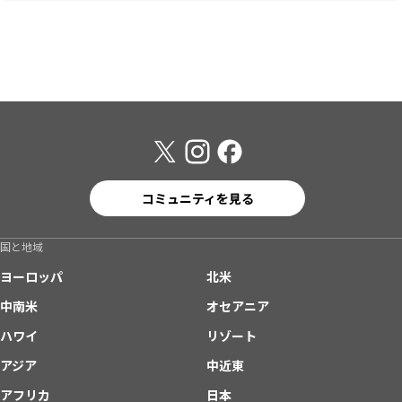
コミュニティを見る
国と地域
ヨーロッパ
北米
中南米
オセアニア
ハワイ
リゾート
アジア
中近東
アフリカ
日本