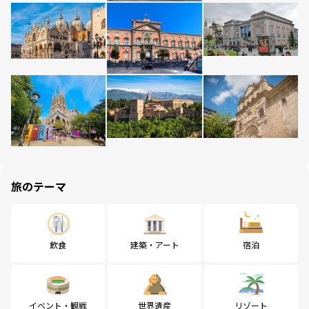
旅のテーマ
飲食
建築・アート
宿泊
イベント・観戦
世界遺産
リゾート