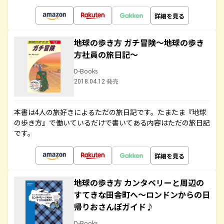
詳細を見る
地球の歩き方 ガチ冒険～地球の歩き
方社員の旅日記～
D-Books
2018.04.12 発売
本書は4人の旅好きによるただの旅日記です。たまたま『地球
の歩き方』で働いているだけで書いてある内容はただの旅日記
です。
詳細を見る
地球の歩き方 カンタベリーと周辺の
すてきな田舎町へ～ロンドンからの日
帰りおさんぽガイド♪
D-Books