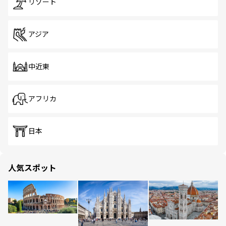
リゾート
アジア
中近東
アフリカ
日本
人気スポット