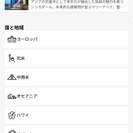
が待っている。親しみやすいタイの人々、仏教を中心とし
ており、効率よく見どころを回れるのも魅力。息をのむよ
アジアの交差点として多文化が融合した独自の魅力を放つ
た文化、そして多様な観光資源が、訪れる旅人を魅了し続
うな絶景から文化的な体験まで、香港を存分に楽しみ尽く
シンガポール。未来的な建築物が並ぶマリーナベイ、歴史
ける。 なお、新着のタイ情報は
コンテンツ一覧
を参照して
そう。 なお、新着の香港情報は
コンテンツ一覧
を参照して
と伝統を感じられるエスニックタウン、多数の緑豊かな公
ほしい。
ほしい。
園や自然保護区など、自然が調和した近代的な景観と文化
の多様性あふれるカラフルな町は、どこを歩いても新しい
国と地域
発見がある。さらに、治安のよさや充実した公共交通機関
も、旅行者にとっては魅力的なポイント。グルメも豊富
で、ホーカーズは地元の風情を楽しめる外せないスポット
ヨーロッパ
だ。訪れる人を飽きさせないシンガポールで、多様な魅力
を体感しよう。 なお、新着のシンガポール情報は
コンテン
ツ一覧
を参照してほしい。
北米
中南米
オセアニア
ハワイ