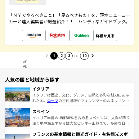
「ＮＹでやるべきこと」「見るべきもの」を、現地ニューヨー
カーと達人編集者が厳選紹介！！ ハンディなガイドブック。
詳細を見る
…
1
2
3
10
AD
AD
人気の国と地域から探す
イタリア
イタリアは歴史、文化、グルメ、自然と多彩な魅力にあふ
れた国。
ローマ
の古代遺跡やフィレンツェのルネッサンス
美術、ヴェネツィアの運河など、歴史あるスポットはもち
スペイン
ろん、トスカーナの美しい田園風景やアマルフィ海岸の絶
景など、自然景観も見逃せない。観光の合間には、本場の
イベリア半島のほぼ80％を占めるスペインは、太陽が降り
ピザやパスタなど、絶品のイタリア料理を堪能することも
注ぐ地中海沿岸から雄大なピレネー山脈まで、多彩な自然
できる。朝目覚めてから夜眠るまで、すべての瞬間を楽し
と文化が詰まったヨーロッパ屈指の旅行先だ。多様な地域
フランスの基本情報と観光ガイド・有名観光スポ
ませてくれるイタリアで、忘れられない旅をしてみよう！
文化が根付くこの国では、情熱的なフラメンコ、熱気あふ