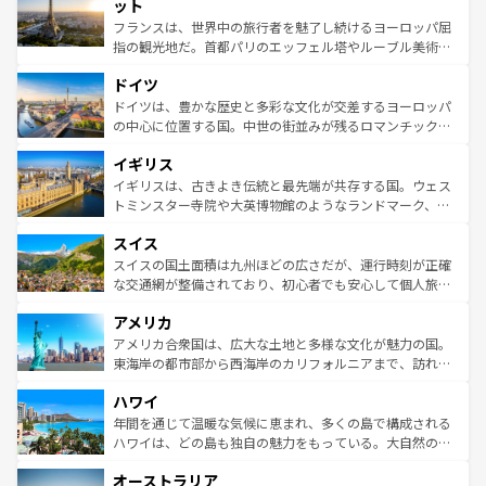
なお、新着のイタリア情報は
コンテンツ一覧
を参照してほ
れる闘牛、そして美味しいタパスが生活の一部となってい
ット
しい。
る。首都マドリードの洗練された雰囲気や、バルセロナの
フランスは、世界中の旅行者を魅了し続けるヨーロッパ屈
アートに溢れた街角から、地方では古代ローマ遺跡や中世
指の観光地だ。首都パリのエッフェル塔やルーブル美術館
の城塞都市、穏やかなビーチリゾートまで多彩な表情を見
といった象徴的なスポットから、田舎町の古風な美しさま
せる。地方によって風土や気候が異なるスペインはその個
ドイツ
で、幅広い魅力が詰まっている。華麗な宮殿、歴史的な大
性で訪れる人を魅了する。 なお、新着のスペイン情報は
コ
聖堂、美しいビーチ、そして豊かな自然が、訪れる者を心
ドイツは、豊かな歴史と多彩な文化が交差するヨーロッパ
ンテンツ一覧
を参照してほしい。
から魅了する。また、フランスは美食の国としても知ら
の中心に位置する国。中世の街並みが残るロマンチック街
れ、フランス料理はユネスコ無形文化遺産にも登録されて
道から、未来を先取りするようなモダンな都市まで多様な
イギリス
いる。シャンパンの発祥地であるランス、プロヴァンスの
顔を持つこの国は、どこを歩いても飽きることがない。ベ
香り高いラベンダー畑など、多彩な楽しみ方が可能だ。さ
ルリンの文化的活気、バイエルン州のアルプスの絶景、そ
イギリスは、古きよき伝統と最先端が共存する国。ウェス
らに、パリ以外の地域にも魅力が溢れており、どの街角に
してライン川沿いのワイン畑といった風景は必見。ビール
トミンスター寺院や大英博物館のようなランドマーク、歴
も豊かな歴史と文化が息づいている。パリ以外の個性あふ
とソーセージを味わいながら地元の人と過ごす楽しい時間
史ある大学都市、美しい丘陵地帯や牧歌的な風景など、エ
れる地方に足を運ぶとそれぞれで全く異なる文化を体験で
スイス
は、お酒好きな人にはぜひ体験してほしい。 なお、新着の
リアごとに異なる魅力がある。また、優雅なアフタヌーン
きるだろう。 なお、新着のフランス情報は
コンテンツ一覧
ドイツ情報は
コンテンツ一覧
を参照してほしい。
ティー、ビール好きにはたまらない英国パブ、サッカー観
スイスの国土面積は九州ほどの広さだが、運行時刻が正確
を参照してほしい。
戦など、本場だからこそできる体験も豊富。イギリスを旅
な交通網が整備されており、初心者でも安心して個人旅行
して楽しみつくそう。 なお、新着のイギリス情報は
コンテ
を楽しめる。日本同様に時刻表どおりの旅が可能だ。中世
アメリカ
ンツ一覧
を参照してほしい。
の建物がそのまま残る町や、スイスならではのユニークな
博物館もあり、アルプス観光だけでなく町歩きも満喫する
アメリカ合衆国は、広大な土地と多様な文化が魅力の国。
ことができる。国民の所得が高いため物価も高いが、旅行
東海岸の都市部から西海岸のカリフォルニアまで、訪れる
者向けの交通パス提供のサービスもあり、うまく活用すれ
場所ごとに異なる風景と体験が待っている。ニューヨーク
ハワイ
ば市内交通費無料で観光を楽しむこともできる。 なお、新
のような巨大都市は、観光、ショッピング、エンターテイ
着のスイス情報は
コンテンツ一覧
を参照してほしい。
ンメントが詰まった刺激的なスポットだ。一方、アメリカ
年間を通じて温暖な気候に恵まれ、多くの島で構成される
西部には大自然が広がり、グランドキャニオンやイエロー
ハワイは、どの島も独自の魅力をもっている。大自然の神
ストーン国立公園といった絶景が堪能できる。さらに、南
秘を感じたいなら、火山が生み出した壮大な景観を誇るハ
オーストラリア
部のニューオーリンズでは、音楽と美食が融合した独特の
ワイ島は見逃せない。また、定番の観光地といえばオアフ