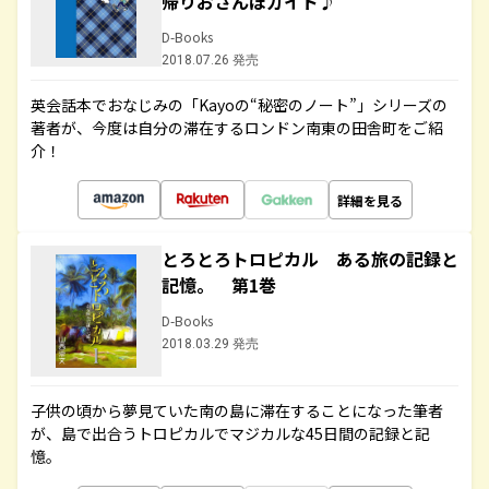
帰りおさんぽガイド♪
D-Books
2018.07.26 発売
英会話本でおなじみの「Kayoの“秘密のノート”」シリーズの
著者が、今度は自分の滞在するロンドン南東の田舎町をご紹
介！
詳細を見る
とろとろトロピカル ある旅の記録と
記憶。 第1巻
D-Books
2018.03.29 発売
子供の頃から夢見ていた南の島に滞在することになった筆者
が、島で出合うトロピカルでマジカルな45日間の記録と記
憶。