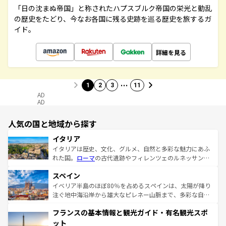
「日の沈まぬ帝国」と称されたハプスブルク帝国の栄光と動乱
の歴史をたどり、今なお各国に残る史跡を巡る歴史を旅するガ
イド。
詳細を見る
…
1
2
3
11
AD
AD
人気の国と地域から探す
イタリア
イタリアは歴史、文化、グルメ、自然と多彩な魅力にあふ
れた国。
ローマ
の古代遺跡やフィレンツェのルネッサンス
美術、ヴェネツィアの運河など、歴史あるスポットはもち
スペイン
ろん、トスカーナの美しい田園風景やアマルフィ海岸の絶
景など、自然景観も見逃せない。観光の合間には、本場の
イベリア半島のほぼ80％を占めるスペインは、太陽が降り
ピザやパスタなど、絶品のイタリア料理を堪能することも
注ぐ地中海沿岸から雄大なピレネー山脈まで、多彩な自然
できる。朝目覚めてから夜眠るまで、すべての瞬間を楽し
と文化が詰まったヨーロッパ屈指の旅行先だ。多様な地域
フランスの基本情報と観光ガイド・有名観光スポ
ませてくれるイタリアで、忘れられない旅をしてみよう！
文化が根付くこの国では、情熱的なフラメンコ、熱気あふ
なお、新着のイタリア情報は
コンテンツ一覧
を参照してほ
れる闘牛、そして美味しいタパスが生活の一部となってい
ット