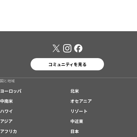
コミュニティを見る
国と地域
ヨーロッパ
北米
中南米
オセアニア
ハワイ
リゾート
アジア
中近東
アフリカ
日本