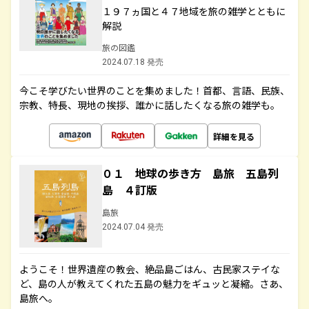
１９７ヵ国と４７地域を旅の雑学とともに
解説
旅の図鑑
2024.07.18 発売
今こそ学びたい世界のことを集めました！首都、言語、民族、
宗教、特長、現地の挨拶、誰かに話したくなる旅の雑学も。
詳細を見る
０１ 地球の歩き方 島旅 五島列
島 ４訂版
島旅
2024.07.04 発売
ようこそ！世界遺産の教会、絶品島ごはん、古民家ステイな
ど、島の人が教えてくれた五島の魅力をギュッと凝縮。さあ、
島旅へ。