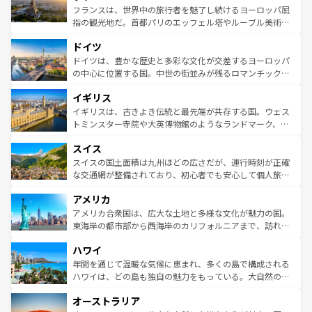
しい。
る。首都マドリードの洗練された雰囲気や、バルセロナの
フランスは、世界中の旅行者を魅了し続けるヨーロッパ屈
アートに溢れた街角から、地方では古代ローマ遺跡や中世
指の観光地だ。首都パリのエッフェル塔やルーブル美術館
の城塞都市、穏やかなビーチリゾートまで多彩な表情を見
といった象徴的なスポットから、田舎町の古風な美しさま
せる。地方によって風土や気候が異なるスペインはその個
ドイツ
で、幅広い魅力が詰まっている。華麗な宮殿、歴史的な大
性で訪れる人を魅了する。 なお、新着のスペイン情報は
コ
聖堂、美しいビーチ、そして豊かな自然が、訪れる者を心
ドイツは、豊かな歴史と多彩な文化が交差するヨーロッパ
ンテンツ一覧
を参照してほしい。
から魅了する。また、フランスは美食の国としても知ら
の中心に位置する国。中世の街並みが残るロマンチック街
れ、フランス料理はユネスコ無形文化遺産にも登録されて
道から、未来を先取りするようなモダンな都市まで多様な
イギリス
いる。シャンパンの発祥地であるランス、プロヴァンスの
顔を持つこの国は、どこを歩いても飽きることがない。ベ
香り高いラベンダー畑など、多彩な楽しみ方が可能だ。さ
ルリンの文化的活気、バイエルン州のアルプスの絶景、そ
イギリスは、古きよき伝統と最先端が共存する国。ウェス
らに、パリ以外の地域にも魅力が溢れており、どの街角に
してライン川沿いのワイン畑といった風景は必見。ビール
トミンスター寺院や大英博物館のようなランドマーク、歴
も豊かな歴史と文化が息づいている。パリ以外の個性あふ
とソーセージを味わいながら地元の人と過ごす楽しい時間
史ある大学都市、美しい丘陵地帯や牧歌的な風景など、エ
れる地方に足を運ぶとそれぞれで全く異なる文化を体験で
スイス
は、お酒好きな人にはぜひ体験してほしい。 なお、新着の
リアごとに異なる魅力がある。また、優雅なアフタヌーン
きるだろう。 なお、新着のフランス情報は
コンテンツ一覧
ドイツ情報は
コンテンツ一覧
を参照してほしい。
ティー、ビール好きにはたまらない英国パブ、サッカー観
スイスの国土面積は九州ほどの広さだが、運行時刻が正確
を参照してほしい。
戦など、本場だからこそできる体験も豊富。イギリスを旅
な交通網が整備されており、初心者でも安心して個人旅行
して楽しみつくそう。 なお、新着のイギリス情報は
コンテ
を楽しめる。日本同様に時刻表どおりの旅が可能だ。中世
アメリカ
ンツ一覧
を参照してほしい。
の建物がそのまま残る町や、スイスならではのユニークな
博物館もあり、アルプス観光だけでなく町歩きも満喫する
アメリカ合衆国は、広大な土地と多様な文化が魅力の国。
ことができる。国民の所得が高いため物価も高いが、旅行
東海岸の都市部から西海岸のカリフォルニアまで、訪れる
者向けの交通パス提供のサービスもあり、うまく活用すれ
場所ごとに異なる風景と体験が待っている。ニューヨーク
ハワイ
ば市内交通費無料で観光を楽しむこともできる。 なお、新
のような巨大都市は、観光、ショッピング、エンターテイ
着のスイス情報は
コンテンツ一覧
を参照してほしい。
ンメントが詰まった刺激的なスポットだ。一方、アメリカ
年間を通じて温暖な気候に恵まれ、多くの島で構成される
西部には大自然が広がり、グランドキャニオンやイエロー
ハワイは、どの島も独自の魅力をもっている。大自然の神
ストーン国立公園といった絶景が堪能できる。さらに、南
秘を感じたいなら、火山が生み出した壮大な景観を誇るハ
オーストラリア
部のニューオーリンズでは、音楽と美食が融合した独特の
ワイ島は見逃せない。また、定番の観光地といえばオアフ