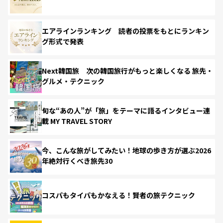
エアラインランキング 読者の投票をもとにランキン
グ形式で発表
Next韓国旅 次の韓国旅行がもっと楽しくなる 旅先・
グルメ・テクニック
旬な“あの人”が「旅」をテーマに語るインタビュー連
載 MY TRAVEL STORY
今、こんな旅がしてみたい！地球の歩き方が選ぶ2026
年絶対行くべき旅先30
コスパもタイパもかなえる！賢者の旅テクニック