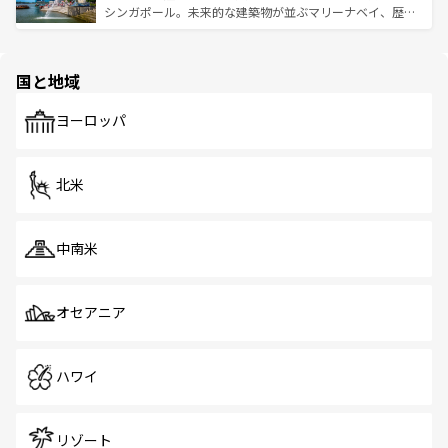
た文化、そして多様な観光資源が、訪れる旅人を魅了し続
うな絶景から文化的な体験まで、香港を存分に楽しみ尽く
シンガポール。未来的な建築物が並ぶマリーナベイ、歴史
ける。 なお、新着のタイ情報は
コンテンツ一覧
を参照して
そう。 なお、新着の香港情報は
コンテンツ一覧
を参照して
と伝統を感じられるエスニックタウン、多数の緑豊かな公
ほしい。
ほしい。
園や自然保護区など、自然が調和した近代的な景観と文化
の多様性あふれるカラフルな町は、どこを歩いても新しい
国と地域
発見がある。さらに、治安のよさや充実した公共交通機関
も、旅行者にとっては魅力的なポイント。グルメも豊富
で、ホーカーズは地元の風情を楽しめる外せないスポット
ヨーロッパ
だ。訪れる人を飽きさせないシンガポールで、多様な魅力
を体感しよう。 なお、新着のシンガポール情報は
コンテン
ツ一覧
を参照してほしい。
北米
中南米
オセアニア
ハワイ
リゾート