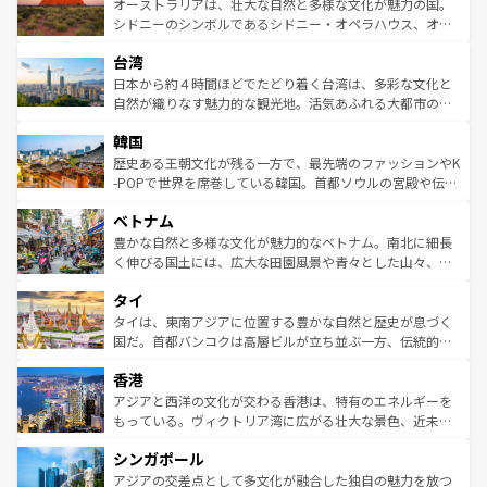
文化が魅力。旅行者はアメリカの各地域で異なる魅力を楽
島だが、静かな自然を求めるならマウイ島やカウアイ島が
オーストラリアは、壮大な自然と多様な文化が魅力の国。
しみながら、その多様性と豊かな歴史を感じることができ
おすすめ。エメラルドグリーンに輝く海をはじめ、豊かな
シドニーのシンボルであるシドニー・オペラハウス、オー
るだろう。車でのロードトリップや列車の旅も、アメリカ
文化や歴史が息づいている。「アロハスピリット」と呼ば
ストラリア東海岸北部に広がる大サンゴ礁地帯グレートバ
ならではの贅沢な旅のスタイルだ。 なお、新着のアメリカ
台湾
れるおもてなしの心で訪れる人々を迎えてくれるハワイの
リアリーフや大陸中央部にそびえるウルル（エアーズロッ
情報は
コンテンツ一覧
を参照してほしい。
人々、おいしいローカルフードやハワイアンミュージッ
ク）、タスマニアの美しい原生林やケアンズの熱帯雨林な
日本から約４時間ほどでたどり着く台湾は、多彩な文化と
ク、伝統的なフラダンスなど、すべてがハワイの魅力を彩
ど、見どころがたくさん。また、カフェやワイン、オージ
自然が織りなす魅力的な観光地。活気あふれる大都市の台
っている。訪れるたびに新しい発見と感動が待っているハ
ービーフなどの食文化も豊かで、美味しいものであふれて
北やノスタルジックな町並みが人気な九份（ジォウフェ
ワイを、存分に味わってほしい。 なお、新着のハワイ情報
韓国
いる。アクティビティも充実しており、サーフィンやダイ
ン）、静ひつな山岳地帯である台湾東部など、都市の喧騒
は
コンテンツ一覧
を参照してほしい。
ビング、ハイキングなど、アウトドア好きにはたまらな
と山間の静けさが共存しており、訪れる人に新しい発見と
歴史ある王朝文化が残る一方で、最先端のファッションやK
い。オーストラリアの多彩な魅力を存分に味わいつくそ
驚きをもたらしてくれる。また、奥深い台湾の食文化も魅
-POPで世界を席巻している韓国。首都ソウルの宮殿や伝統
う。 なお、新着のオーストラリア情報は
コンテンツ一覧
を
力で、夜市などの屋台グルメから高級料理、ヘルシーで美
家屋が並ぶエリアでは韓国の歴史と文化に浸ることがで
参照してほしい。
ベトナム
容にもいいと評判のスイーツなど、バラエティ豊かな料理
き、地方に足を延ばせば四季折々の自然美を楽しむことが
が味わえる。 なお、新着の台湾情報は
コンテンツ一覧
を参
できる。そして、キムチや焼肉、絶品のストリートフード
豊かな自然と多様な文化が魅力的なベトナム。南北に細長
照してほしい。
まで、さまざまな韓国料理が待っている。夜には、韓国な
く伸びる国土には、広大な田園風景や青々とした山々、世
らではのナイトライフも堪能できる。あたたかいホスピタ
界遺産に登録された壮大な自然景観が点在し、都市部では
タイ
リティに包まれながら、韓国の多彩な魅力を心ゆくまで味
急速な発展と共に伝統が息づく。ハノイの古い町並みやホ
わってみてほしい。 なお、新着の韓国情報は
コンテンツ一
ーチミン市のフランス統治時代の建物も、独特の雰囲気を
タイは、東南アジアに位置する豊かな自然と歴史が息づく
覧
を参照してほしい。
醸し出している。また、バラエティの豊かさとおいしさで
国だ。首都バンコクは高層ビルが立ち並ぶ一方、伝統的な
世界中の食通を魅了してやまないベトナム料理も魅力のひ
寺院や市場がいたるところに点在し、古きよき文化と現代
香港
とつ。フォーやバインミー、ベトナムコーヒーなどは、ぜ
の活気が交差している。北部ではチェンマイなどの山岳地
ひ現地で味わいたい。どの地域を訪れてもあたたかい人々
帯で自然と触れ合い、南部ではプーケットやクラビの美し
アジアと西洋の文化が交わる香港は、特有のエネルギーを
が旅行者を迎えてくれるので、きっと忘れられない旅にな
いビーチでリゾート気分を楽しむことができる。タイ料理
もっている。ヴィクトリア湾に広がる壮大な景色、近未来
るはずだ。 なお、新着のベトナム情報は
コンテンツ一覧
を
は世界的に有名で、屋台から高級レストランまで味覚を刺
的なアートスポット、そして歴史と現代が融合した町並
参照してほしい。
シンガポール
激する。気候は一年中温暖で、どの季節にも異なる楽しみ
み、どこを訪れても感動するはず。観光スポットが密集し
が待っている。親しみやすいタイの人々、仏教を中心とし
ており、効率よく見どころを回れるのも魅力。息をのむよ
アジアの交差点として多文化が融合した独自の魅力を放つ