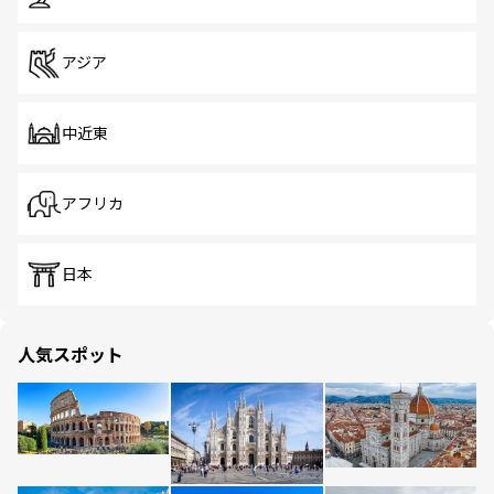
アジア
中近東
アフリカ
日本
人気スポット