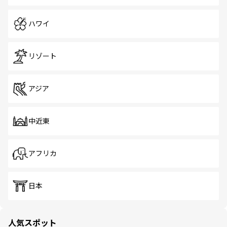
ハワイ
リゾート
アジア
中近東
アフリカ
日本
人気スポット