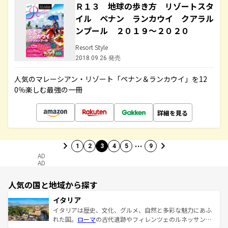
Ｒ１３ 地球の歩き方 リゾートスタ
イル ペナン ランカウイ クアラル
ンプール ２０１９～２０２０
Resort Style
2018.09.26 発売
人気のマレーシアン・リゾート「ペナン＆ランカウイ」を12
0％楽しむ最強の一冊
詳細を見る
…
1
2
3
4
5
9
AD
AD
人気の国と地域から探す
イタリア
イタリアは歴史、文化、グルメ、自然と多彩な魅力にあふ
れた国。
ローマ
の古代遺跡やフィレンツェのルネッサンス