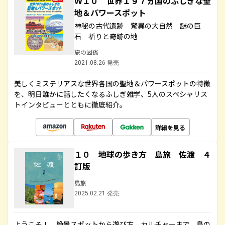
Ｗ１０ 世界１９７ヵ国のふしぎな聖
地＆パワースポット
神秘の古代遺跡 驚異の大自然 謎の巨
石 祈りと奇跡の地
旅の図鑑
2021.08.26 発売
美しくミステリアスな世界各国の聖地＆パワースポットの特徴
を、明日誰かに話したくなるふしぎ雑学、5人のスペシャリス
トインタビューとともに徹底紹介。
詳細を見る
１０ 地球の歩き方 島旅 佐渡 ４
訂版
島旅
2025.02.21 発売
ようこそ！ 絶景スポットから遊び方、カルチャーまで、島の