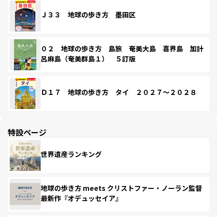
Ｊ３３ 地球の歩き方 墨田区
０２ 地球の歩き方 島旅 奄美大島 喜界島 加計
呂麻島（奄美群島１） ５訂版
Ｄ１７ 地球の歩き方 タイ ２０２７～２０２８
特設ページ
世界遺産ランキング
地球の歩き方 meets クリストファー・ノーラン監督
最新作『オデュッセイア』