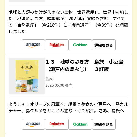
地球と人類のかけがえのない宝物「世界遺産」。世界中を旅し
た「地球の歩き方」編集部が、2021年新登録も含む、すべて
の「自然遺産」（全218件）と「複合遺産」（全39件）を網羅
しました
詳細を見る
１３ 地球の歩き方 島旅 小豆島
（瀬戸内の島々①） ３訂版
島旅
2025.06.30 発売
ようこそ！オリーブの風薫る、絶景と美食の小豆島へ！島カル
チャー、島グルメをとことん掘り下げて紹介。さあ、島旅へ
詳細を見る