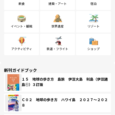
飲食
建築・アート
宿泊
イベント・観戦
世界遺産
リゾート
アクティビティ
鉄道・フライト
ショップ
新刊ガイドブック
１５ 地球の歩き方 島旅 伊豆大島 利島（伊豆諸
島①）３訂版
Ｃ０２ 地球の歩き方 ハワイ島 ２０２７～２０２
８