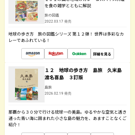
を食の雑学とともに解説
旅の図鑑
2022.03.17 発売
地球の歩き方 旅の図鑑シリーズ 第１２弾！ 世界は多彩なカ
レーであふれている！
詳細を見る
１２ 地球の歩き方 島旅 久米島
渡名喜島 ３訂版
島旅
2026.02.19 発売
那覇から３０分で行ける琉球一の美島。ゆるやかな空気と透き
通った青い海に囲まれた小さな島の魅力を、あますことなくご
紹介！