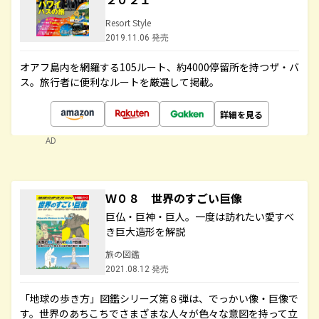
Resort Style
2019.11.06 発売
オアフ島内を網羅する105ルート、約4000停留所を持つザ・バ
ス。旅行者に便利なルートを厳選して掲載。
詳細を見る
AD
Ｗ０８ 世界のすごい巨像
巨仏・巨神・巨人。一度は訪れたい愛すべ
き巨大造形を解説
旅の図鑑
2021.08.12 発売
「地球の歩き方」図鑑シリーズ第８弾は、でっかい像・巨像で
す。世界のあちこちでさまざまな人々が色々な意図を持って立