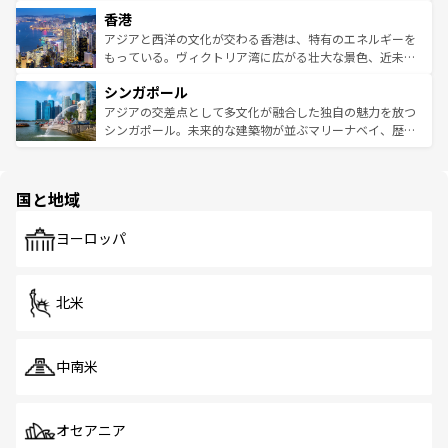
世界中の食通を魅了してやまないベトナム料理も魅力のひ
寺院や市場がいたるところに点在し、古きよき文化と現代
香港
とつ。フォーやバインミー、ベトナムコーヒーなどは、ぜ
の活気が交差している。北部ではチェンマイなどの山岳地
ひ現地で味わいたい。どの地域を訪れてもあたたかい人々
帯で自然と触れ合い、南部ではプーケットやクラビの美し
アジアと西洋の文化が交わる香港は、特有のエネルギーを
が旅行者を迎えてくれるので、きっと忘れられない旅にな
いビーチでリゾート気分を楽しむことができる。タイ料理
もっている。ヴィクトリア湾に広がる壮大な景色、近未来
るはずだ。 なお、新着のベトナム情報は
コンテンツ一覧
を
は世界的に有名で、屋台から高級レストランまで味覚を刺
的なアートスポット、そして歴史と現代が融合した町並
参照してほしい。
シンガポール
激する。気候は一年中温暖で、どの季節にも異なる楽しみ
み、どこを訪れても感動するはず。観光スポットが密集し
が待っている。親しみやすいタイの人々、仏教を中心とし
ており、効率よく見どころを回れるのも魅力。息をのむよ
アジアの交差点として多文化が融合した独自の魅力を放つ
た文化、そして多様な観光資源が、訪れる旅人を魅了し続
うな絶景から文化的な体験まで、香港を存分に楽しみ尽く
シンガポール。未来的な建築物が並ぶマリーナベイ、歴史
ける。 なお、新着のタイ情報は
コンテンツ一覧
を参照して
そう。 なお、新着の香港情報は
コンテンツ一覧
を参照して
と伝統を感じられるエスニックタウン、多数の緑豊かな公
ほしい。
ほしい。
園や自然保護区など、自然が調和した近代的な景観と文化
の多様性あふれるカラフルな町は、どこを歩いても新しい
国と地域
発見がある。さらに、治安のよさや充実した公共交通機関
も、旅行者にとっては魅力的なポイント。グルメも豊富
で、ホーカーズは地元の風情を楽しめる外せないスポット
ヨーロッパ
だ。訪れる人を飽きさせないシンガポールで、多様な魅力
を体感しよう。 なお、新着のシンガポール情報は
コンテン
ツ一覧
を参照してほしい。
北米
中南米
オセアニア