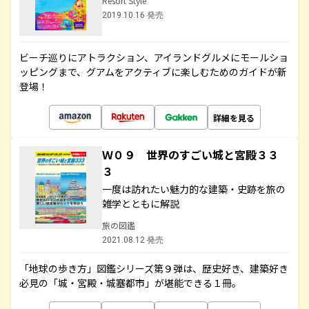
Resort Style
2019.10.16 発売
ビーチ巡りにアトラクション、アイランドグルメにモールショ
ッピングまで、グアムをアクティブに楽しむためのガイドが新
登場！
詳細を見る
Ｗ０９ 世界のすごい城と宮殿３３
３
一度は訪れたい魅力的な建築・史跡を旅の
雑学とともに解説
旅の図鑑
2021.08.12 発売
「地球の歩き方」図鑑シリーズ第９弾は、歴史好き、建築好き
必見の「城・宮殿・城塞都市」が堪能できる１冊。