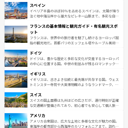
美術、ヴェネツィアの運河など、歴史あるスポットはもち
スペイン
ろん、トスカーナの美しい田園風景やアマルフィ海岸の絶
景など、自然景観も見逃せない。観光の合間には、本場の
イベリア半島のほぼ80％を占めるスペインは、太陽が降り
ピザやパスタなど、絶品のイタリア料理を堪能することも
注ぐ地中海沿岸から雄大なピレネー山脈まで、多彩な自然
できる。朝目覚めてから夜眠るまで、すべての瞬間を楽し
と文化が詰まったヨーロッパ屈指の旅行先だ。多様な地域
フランスの基本情報と観光ガイド・有名観光スポ
ませてくれるイタリアで、忘れられない旅をしてみよう！
文化が根付くこの国では、情熱的なフラメンコ、熱気あふ
なお、新着のイタリア情報は
コンテンツ一覧
を参照してほ
れる闘牛、そして美味しいタパスが生活の一部となってい
ット
しい。
る。首都マドリードの洗練された雰囲気や、バルセロナの
フランスは、世界中の旅行者を魅了し続けるヨーロッパ屈
アートに溢れた街角から、地方では古代ローマ遺跡や中世
指の観光地だ。首都パリのエッフェル塔やルーブル美術館
の城塞都市、穏やかなビーチリゾートまで多彩な表情を見
といった象徴的なスポットから、田舎町の古風な美しさま
せる。地方によって風土や気候が異なるスペインはその個
ドイツ
で、幅広い魅力が詰まっている。華麗な宮殿、歴史的な大
性で訪れる人を魅了する。 なお、新着のスペイン情報は
コ
聖堂、美しいビーチ、そして豊かな自然が、訪れる者を心
ドイツは、豊かな歴史と多彩な文化が交差するヨーロッパ
ンテンツ一覧
を参照してほしい。
から魅了する。また、フランスは美食の国としても知ら
の中心に位置する国。中世の街並みが残るロマンチック街
れ、フランス料理はユネスコ無形文化遺産にも登録されて
道から、未来を先取りするようなモダンな都市まで多様な
イギリス
いる。シャンパンの発祥地であるランス、プロヴァンスの
顔を持つこの国は、どこを歩いても飽きることがない。ベ
香り高いラベンダー畑など、多彩な楽しみ方が可能だ。さ
ルリンの文化的活気、バイエルン州のアルプスの絶景、そ
イギリスは、古きよき伝統と最先端が共存する国。ウェス
らに、パリ以外の地域にも魅力が溢れており、どの街角に
してライン川沿いのワイン畑といった風景は必見。ビール
トミンスター寺院や大英博物館のようなランドマーク、歴
も豊かな歴史と文化が息づいている。パリ以外の個性あふ
とソーセージを味わいながら地元の人と過ごす楽しい時間
史ある大学都市、美しい丘陵地帯や牧歌的な風景など、エ
れる地方に足を運ぶとそれぞれで全く異なる文化を体験で
スイス
は、お酒好きな人にはぜひ体験してほしい。 なお、新着の
リアごとに異なる魅力がある。また、優雅なアフタヌーン
きるだろう。 なお、新着のフランス情報は
コンテンツ一覧
ドイツ情報は
コンテンツ一覧
を参照してほしい。
ティー、ビール好きにはたまらない英国パブ、サッカー観
スイスの国土面積は九州ほどの広さだが、運行時刻が正確
を参照してほしい。
戦など、本場だからこそできる体験も豊富。イギリスを旅
な交通網が整備されており、初心者でも安心して個人旅行
して楽しみつくそう。 なお、新着のイギリス情報は
コンテ
を楽しめる。日本同様に時刻表どおりの旅が可能だ。中世
アメリカ
ンツ一覧
を参照してほしい。
の建物がそのまま残る町や、スイスならではのユニークな
博物館もあり、アルプス観光だけでなく町歩きも満喫する
アメリカ合衆国は、広大な土地と多様な文化が魅力の国。
ことができる。国民の所得が高いため物価も高いが、旅行
東海岸の都市部から西海岸のカリフォルニアまで、訪れる