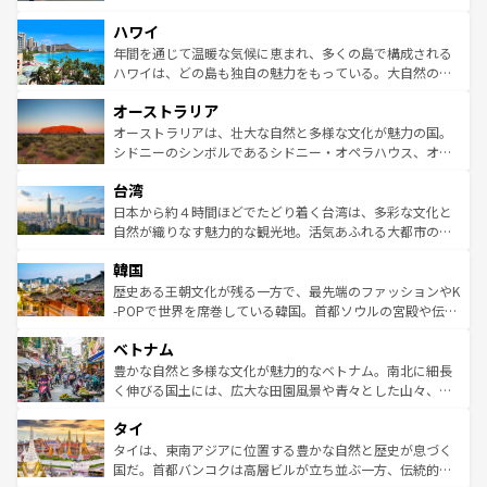
者向けの交通パス提供のサービスもあり、うまく活用すれ
場所ごとに異なる風景と体験が待っている。ニューヨーク
ハワイ
ば市内交通費無料で観光を楽しむこともできる。 なお、新
のような巨大都市は、観光、ショッピング、エンターテイ
着のスイス情報は
コンテンツ一覧
を参照してほしい。
ンメントが詰まった刺激的なスポットだ。一方、アメリカ
年間を通じて温暖な気候に恵まれ、多くの島で構成される
西部には大自然が広がり、グランドキャニオンやイエロー
ハワイは、どの島も独自の魅力をもっている。大自然の神
ストーン国立公園といった絶景が堪能できる。さらに、南
秘を感じたいなら、火山が生み出した壮大な景観を誇るハ
オーストラリア
部のニューオーリンズでは、音楽と美食が融合した独特の
ワイ島は見逃せない。また、定番の観光地といえばオアフ
文化が魅力。旅行者はアメリカの各地域で異なる魅力を楽
島だが、静かな自然を求めるならマウイ島やカウアイ島が
オーストラリアは、壮大な自然と多様な文化が魅力の国。
しみながら、その多様性と豊かな歴史を感じることができ
おすすめ。エメラルドグリーンに輝く海をはじめ、豊かな
シドニーのシンボルであるシドニー・オペラハウス、オー
るだろう。車でのロードトリップや列車の旅も、アメリカ
文化や歴史が息づいている。「アロハスピリット」と呼ば
ストラリア東海岸北部に広がる大サンゴ礁地帯グレートバ
ならではの贅沢な旅のスタイルだ。 なお、新着のアメリカ
台湾
れるおもてなしの心で訪れる人々を迎えてくれるハワイの
リアリーフや大陸中央部にそびえるウルル（エアーズロッ
情報は
コンテンツ一覧
を参照してほしい。
人々、おいしいローカルフードやハワイアンミュージッ
ク）、タスマニアの美しい原生林やケアンズの熱帯雨林な
日本から約４時間ほどでたどり着く台湾は、多彩な文化と
ク、伝統的なフラダンスなど、すべてがハワイの魅力を彩
ど、見どころがたくさん。また、カフェやワイン、オージ
自然が織りなす魅力的な観光地。活気あふれる大都市の台
っている。訪れるたびに新しい発見と感動が待っているハ
ービーフなどの食文化も豊かで、美味しいものであふれて
北やノスタルジックな町並みが人気な九份（ジォウフェ
ワイを、存分に味わってほしい。 なお、新着のハワイ情報
韓国
いる。アクティビティも充実しており、サーフィンやダイ
ン）、静ひつな山岳地帯である台湾東部など、都市の喧騒
は
コンテンツ一覧
を参照してほしい。
ビング、ハイキングなど、アウトドア好きにはたまらな
と山間の静けさが共存しており、訪れる人に新しい発見と
歴史ある王朝文化が残る一方で、最先端のファッションやK
い。オーストラリアの多彩な魅力を存分に味わいつくそ
驚きをもたらしてくれる。また、奥深い台湾の食文化も魅
-POPで世界を席巻している韓国。首都ソウルの宮殿や伝統
う。 なお、新着のオーストラリア情報は
コンテンツ一覧
を
力で、夜市などの屋台グルメから高級料理、ヘルシーで美
家屋が並ぶエリアでは韓国の歴史と文化に浸ることがで
参照してほしい。
ベトナム
容にもいいと評判のスイーツなど、バラエティ豊かな料理
き、地方に足を延ばせば四季折々の自然美を楽しむことが
が味わえる。 なお、新着の台湾情報は
コンテンツ一覧
を参
できる。そして、キムチや焼肉、絶品のストリートフード
豊かな自然と多様な文化が魅力的なベトナム。南北に細長
照してほしい。
まで、さまざまな韓国料理が待っている。夜には、韓国な
く伸びる国土には、広大な田園風景や青々とした山々、世
らではのナイトライフも堪能できる。あたたかいホスピタ
界遺産に登録された壮大な自然景観が点在し、都市部では
タイ
リティに包まれながら、韓国の多彩な魅力を心ゆくまで味
急速な発展と共に伝統が息づく。ハノイの古い町並みやホ
わってみてほしい。 なお、新着の韓国情報は
コンテンツ一
ーチミン市のフランス統治時代の建物も、独特の雰囲気を
タイは、東南アジアに位置する豊かな自然と歴史が息づく
覧
を参照してほしい。
醸し出している。また、バラエティの豊かさとおいしさで
国だ。首都バンコクは高層ビルが立ち並ぶ一方、伝統的な