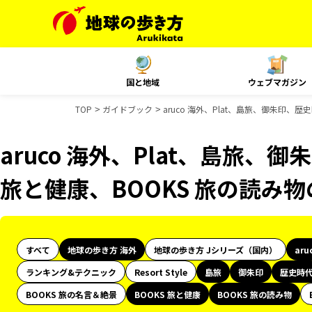
国と地域
ウェブマガジン
TOP
ガイドブック
aruco 海外、Plat、島旅、御朱印、
aruco 海外、Plat、島旅、
旅と健康、BOOKS 旅の読み
すべて
地球の歩き方 海外
地球の歩き方 Jシリーズ（国内）
aru
ランキング&テクニック
Resort Style
島旅
御朱印
歴史時
BOOKS 旅の名言＆絶景
BOOKS 旅と健康
BOOKS 旅の読み物