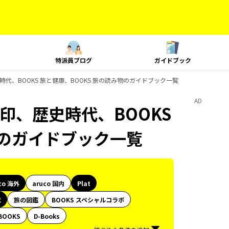
特派員ブログ
ガイドブック
歴史時代、BOOKS 旅と健康、BOOKS 旅の読み物のガイドブック一覧
AD
御朱印、歴史時代、BOOKS
物のガイドブック一覧
co 海外
aruco 国内
Plat
代
旅の図鑑
BOOKS スペシャルコラボ
BOOKS
D-Books