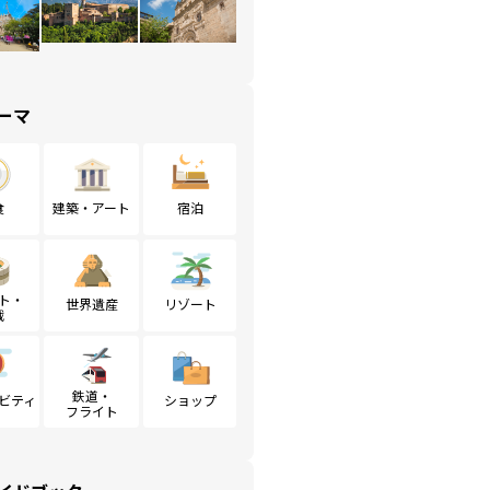
ーマ
食
建築・アート
宿泊
ト・
世界遺産
リゾート
戦
鉄道・
ビティ
ショップ
フライト