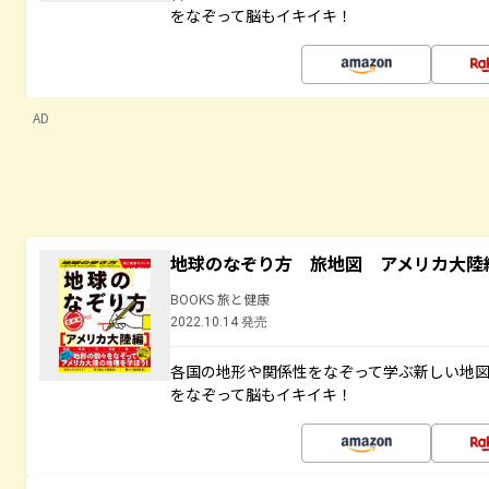
をなぞって脳もイキイキ！
AD
地球のなぞり方 旅地図 アメリカ大陸
BOOKS 旅と健康
2022.10.14 発売
各国の地形や関係性をなぞって学ぶ新しい地
をなぞって脳もイキイキ！