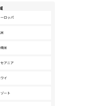
域
ヨーロッパ
北米
中南米
オセアニア
ハワイ
リゾート