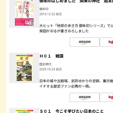
御朱印はじめました 関東の神社 週末
御朱印
2016.12.22 発売
大ヒット「地球の歩き方 御朱印シリーズ」で
柴田かおるが書きおろしました
Ｈ０１ 戦国
歴史時代
2025.10.23 発売
日本の城や古戦場、武将ゆかりの史跡、展示
イドする歴史ファン必携の一冊。
Ｓ０１ 今こそ学びたい日本のこと