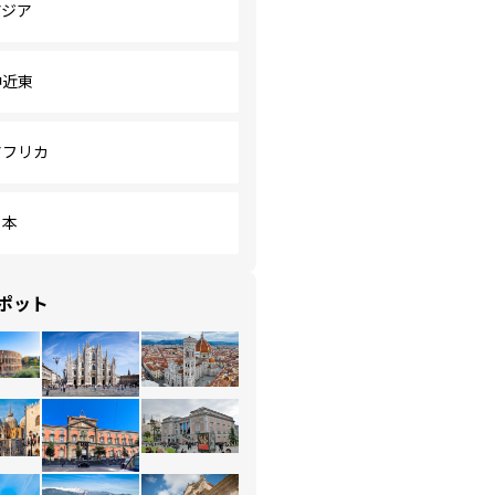
アジア
中近東
アフリカ
日本
ポット