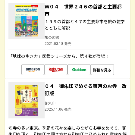
Ｗ０４ 世界２４６の首都と主要都
市
１９９の首都と４７の主要都市を旅の雑学
とともに解説
旅の図鑑
2021.03.18 発売
「地球の歩き方」図鑑シリーズから、第４弾が登場！
詳細を見る
０４ 御朱印でめぐる東京のお寺 改
訂版
御朱印
2025.11.06 発売
名寺の多い東京。季節の花々を楽しみながらお寺をめぐり、御
朱印を頂く。御朱印の頂き方から御朱印に込められた意味を解