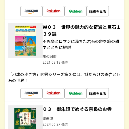
詳細を見る
Ｗ０３ 世界の魅力的な奇岩と巨石１
３９選
不思議とロマンに満ちた岩石の謎を旅の雑
学とともに解説
旅の図鑑
2021.03.18 発売
「地球の歩き方」図鑑シリーズ第３弾は、謎だらけの奇岩と巨
石の世界！
詳細を見る
０３ 御朱印でめぐる奈良のお寺
御朱印
2024.06.27 発売