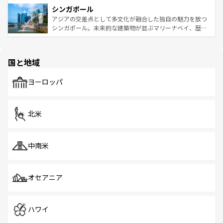
的なアートスポット、そして歴史と現代が融合した町並
参照してほしい。
シンガポール
激する。気候は一年中温暖で、どの季節にも異なる楽しみ
み、どこを訪れても感動するはず。観光スポットが密集し
が待っている。親しみやすいタイの人々、仏教を中心とし
ており、効率よく見どころを回れるのも魅力。息をのむよ
アジアの交差点として多文化が融合した独自の魅力を放つ
た文化、そして多様な観光資源が、訪れる旅人を魅了し続
うな絶景から文化的な体験まで、香港を存分に楽しみ尽く
シンガポール。未来的な建築物が並ぶマリーナベイ、歴史
ける。 なお、新着のタイ情報は
コンテンツ一覧
を参照して
そう。 なお、新着の香港情報は
コンテンツ一覧
を参照して
と伝統を感じられるエスニックタウン、多数の緑豊かな公
ほしい。
ほしい。
園や自然保護区など、自然が調和した近代的な景観と文化
の多様性あふれるカラフルな町は、どこを歩いても新しい
国と地域
発見がある。さらに、治安のよさや充実した公共交通機関
も、旅行者にとっては魅力的なポイント。グルメも豊富
で、ホーカーズは地元の風情を楽しめる外せないスポット
ヨーロッパ
だ。訪れる人を飽きさせないシンガポールで、多様な魅力
を体感しよう。 なお、新着のシンガポール情報は
コンテン
ツ一覧
を参照してほしい。
北米
中南米
オセアニア
ハワイ