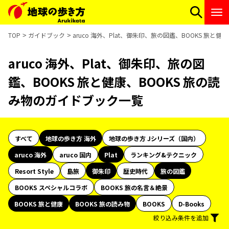
TOP
ガイドブック
aruco 海外、Plat、御朱印、旅の図鑑、BOOKS 旅と
aruco 海外、Plat、御朱印、旅の図
鑑、BOOKS 旅と健康、BOOKS 旅の読
み物のガイドブック一覧
すべて
地球の歩き方 海外
地球の歩き方 Jシリーズ（国内）
aruco 海外
aruco 国内
Plat
ランキング&テクニック
Resort Style
島旅
御朱印
歴史時代
旅の図鑑
BOOKS スペシャルコラボ
BOOKS 旅の名言＆絶景
BOOKS 旅と健康
BOOKS 旅の読み物
BOOKS
D-Books
絞り込み条件を追加