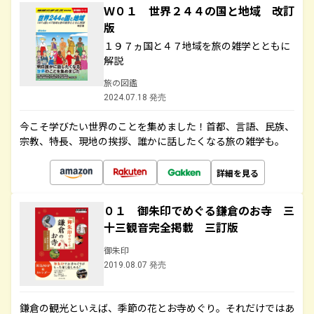
Ｗ０１ 世界２４４の国と地域 改訂
版
１９７ヵ国と４７地域を旅の雑学とともに
解説
旅の図鑑
2024.07.18 発売
今こそ学びたい世界のことを集めました！首都、言語、民族、
宗教、特長、現地の挨拶、誰かに話したくなる旅の雑学も。
詳細を見る
０１ 御朱印でめぐる鎌倉のお寺 三
十三観音完全掲載 三訂版
御朱印
2019.08.07 発売
鎌倉の観光といえば、季節の花とお寺めぐり。それだけではあ