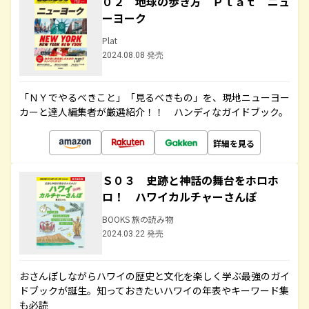
０２ 地球の歩き方 Ｐｌａｔ ニュ
ーヨーク
Plat
2024.08.08 発売
「ＮＹでやるべきこと」「見るべきもの」を、現地ニューヨー
カーと達人編集者が厳選紹介！！ ハンディなガイドブック。
詳細を見る
Ｓ０３ 史跡と神話の舞台をホロホ
ロ！ ハワイカルチャーさんぽ
BOOKS 旅の読み物
2024.03.22 発売
おさんぽしながらハワイの歴史と文化を楽しく学ぶ最強のガイ
ドブックが誕生。知っておきたいハワイの年表やキーワード集
も必読