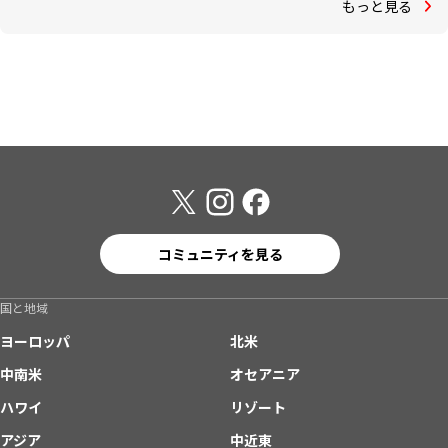
もっと見る
コミュニティを見る
国と地域
ヨーロッパ
北米
中南米
オセアニア
ハワイ
リゾート
アジア
中近東