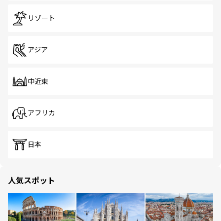
リゾート
アジア
中近東
アフリカ
日本
人気スポット