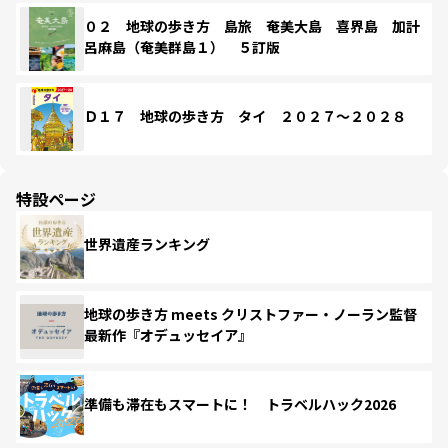
０２ 地球の歩き方 島旅 奄美大島 喜界島 加計
呂麻島（奄美群島１） ５訂版
Ｄ１７ 地球の歩き方 タイ ２０２７～２０２８
特設ページ
世界遺産ランキング
地球の歩き方 meets クリストファー・ノーラン監督
最新作『オデュッセイア』
準備も滞在もスマートに！ トラベルハック2026