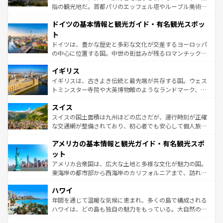
アートに溢れた街角から、地方では古代ローマ遺跡や中世
指の観光地だ。首都パリのエッフェル塔やルーブル美術館
の城塞都市、穏やかなビーチリゾートまで多彩な表情を見
といった象徴的なスポットから、田舎町の古風な美しさま
せる。地方によって風土や気候が異なるスペインはその個
ドイツの基本情報と観光ガイド・有名観光スポッ
で、幅広い魅力が詰まっている。華麗な宮殿、歴史的な大
性で訪れる人を魅了する。 なお、新着のスペイン情報は
コ
聖堂、美しいビーチ、そして豊かな自然が、訪れる者を心
ト
ンテンツ一覧
を参照してほしい。
から魅了する。また、フランスは美食の国としても知ら
ドイツは、豊かな歴史と多彩な文化が交差するヨーロッパ
れ、フランス料理はユネスコ無形文化遺産にも登録されて
の中心に位置する国。中世の街並みが残るロマンチック街
いる。シャンパンの発祥地であるランス、プロヴァンスの
道から、未来を先取りするようなモダンな都市まで多様な
香り高いラベンダー畑など、多彩な楽しみ方が可能だ。さ
イギリス
顔を持つこの国は、どこを歩いても飽きることがない。ベ
らに、パリ以外の地域にも魅力が溢れており、どの街角に
ルリンの文化的活気、バイエルン州のアルプスの絶景、そ
イギリスは、古きよき伝統と最先端が共存する国。ウェス
も豊かな歴史と文化が息づいている。パリ以外の個性あふ
してライン川沿いのワイン畑といった風景は必見。ビール
トミンスター寺院や大英博物館のようなランドマーク、歴
れる地方に足を運ぶとそれぞれで全く異なる文化を体験で
とソーセージを味わいながら地元の人と過ごす楽しい時間
史ある大学都市、美しい丘陵地帯や牧歌的な風景など、エ
きるだろう。 なお、新着のフランス情報は
コンテンツ一覧
スイス
は、お酒好きな人にはぜひ体験してほしい。 なお、新着の
リアごとに異なる魅力がある。また、優雅なアフタヌーン
を参照してほしい。
ドイツ情報は
コンテンツ一覧
を参照してほしい。
ティー、ビール好きにはたまらない英国パブ、サッカー観
スイスの国土面積は九州ほどの広さだが、運行時刻が正確
戦など、本場だからこそできる体験も豊富。イギリスを旅
な交通網が整備されており、初心者でも安心して個人旅行
して楽しみつくそう。 なお、新着のイギリス情報は
コンテ
を楽しめる。日本同様に時刻表どおりの旅が可能だ。中世
アメリカの基本情報と観光ガイド・有名観光スポ
ンツ一覧
を参照してほしい。
の建物がそのまま残る町や、スイスならではのユニークな
博物館もあり、アルプス観光だけでなく町歩きも満喫する
ット
ことができる。国民の所得が高いため物価も高いが、旅行
アメリカ合衆国は、広大な土地と多様な文化が魅力の国。
者向けの交通パス提供のサービスもあり、うまく活用すれ
東海岸の都市部から西海岸のカリフォルニアまで、訪れる
ば市内交通費無料で観光を楽しむこともできる。 なお、新
場所ごとに異なる風景と体験が待っている。ニューヨーク
着のスイス情報は
コンテンツ一覧
を参照してほしい。
ハワイ
のような巨大都市は、観光、ショッピング、エンターテイ
ンメントが詰まった刺激的なスポットだ。一方、アメリカ
年間を通じて温暖な気候に恵まれ、多くの島で構成される
西部には大自然が広がり、グランドキャニオンやイエロー
ハワイは、どの島も独自の魅力をもっている。大自然の神
ストーン国立公園といった絶景が堪能できる。さらに、南
秘を感じたいなら、火山が生み出した壮大な景観を誇るハ