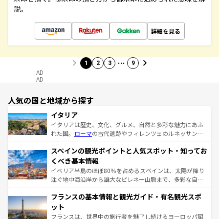
説。
詳細を見る
…
1
2
3
9
AD
AD
人気の国と地域から探す
イタリア
イタリアは歴史、文化、グルメ、自然と多彩な魅力にあふ
れた国。
ローマ
の古代遺跡やフィレンツェのルネッサンス
美術、ヴェネツィアの運河など、歴史あるスポットはもち
スペインの観光ポイントと人気スポット・知ってお
ろん、トスカーナの美しい田園風景やアマルフィ海岸の絶
景など、自然景観も見逃せない。観光の合間には、本場の
くべき基本情報
ピザやパスタなど、絶品のイタリア料理を堪能することも
イベリア半島のほぼ80％を占めるスペインは、太陽が降り
できる。朝目覚めてから夜眠るまで、すべての瞬間を楽し
注ぐ地中海沿岸から雄大なピレネー山脈まで、多彩な自然
ませてくれるイタリアで、忘れられない旅をしてみよう！
と文化が詰まったヨーロッパ屈指の旅行先だ。多様な地域
なお、新着のイタリア情報は
コンテンツ一覧
を参照してほ
フランスの基本情報と観光ガイド・有名観光スポ
文化が根付くこの国では、情熱的なフラメンコ、熱気あふ
しい。
れる闘牛、そして美味しいタパスが生活の一部となってい
ット
る。首都マドリードの洗練された雰囲気や、バルセロナの
フランスは、世界中の旅行者を魅了し続けるヨーロッパ屈