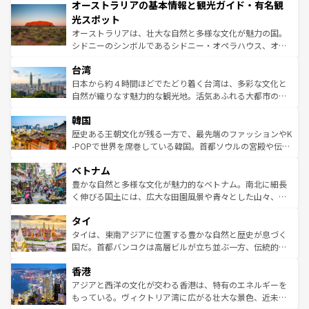
オーストラリアの基本情報と観光ガイド・有名観
部のニューオーリンズでは、音楽と美食が融合した独特の
ワイ島は見逃せない。また、定番の観光地といえばオアフ
文化が魅力。旅行者はアメリカの各地域で異なる魅力を楽
島だが、静かな自然を求めるならマウイ島やカウアイ島が
光スポット
しみながら、その多様性と豊かな歴史を感じることができ
おすすめ。エメラルドグリーンに輝く海をはじめ、豊かな
オーストラリアは、壮大な自然と多様な文化が魅力の国。
るだろう。車でのロードトリップや列車の旅も、アメリカ
文化や歴史が息づいている。「アロハスピリット」と呼ば
シドニーのシンボルであるシドニー・オペラハウス、オー
ならではの贅沢な旅のスタイルだ。 なお、新着のアメリカ
れるおもてなしの心で訪れる人々を迎えてくれるハワイの
ストラリア東海岸北部に広がる大サンゴ礁地帯グレートバ
情報は
コンテンツ一覧
を参照してほしい。
人々、おいしいローカルフードやハワイアンミュージッ
台湾
リアリーフや大陸中央部にそびえるウルル（エアーズロッ
ク、伝統的なフラダンスなど、すべてがハワイの魅力を彩
ク）、タスマニアの美しい原生林やケアンズの熱帯雨林な
日本から約４時間ほどでたどり着く台湾は、多彩な文化と
っている。訪れるたびに新しい発見と感動が待っているハ
ど、見どころがたくさん。また、カフェやワイン、オージ
自然が織りなす魅力的な観光地。活気あふれる大都市の台
ワイを、存分に味わってほしい。 なお、新着のハワイ情報
ービーフなどの食文化も豊かで、美味しいものであふれて
北やノスタルジックな町並みが人気な九份（ジォウフェ
は
コンテンツ一覧
を参照してほしい。
韓国
いる。アクティビティも充実しており、サーフィンやダイ
ン）、静ひつな山岳地帯である台湾東部など、都市の喧騒
ビング、ハイキングなど、アウトドア好きにはたまらな
と山間の静けさが共存しており、訪れる人に新しい発見と
歴史ある王朝文化が残る一方で、最先端のファッションやK
い。オーストラリアの多彩な魅力を存分に味わいつくそ
驚きをもたらしてくれる。また、奥深い台湾の食文化も魅
-POPで世界を席巻している韓国。首都ソウルの宮殿や伝統
う。 なお、新着のオーストラリア情報は
コンテンツ一覧
を
力で、夜市などの屋台グルメから高級料理、ヘルシーで美
家屋が並ぶエリアでは韓国の歴史と文化に浸ることがで
参照してほしい。
ベトナム
容にもいいと評判のスイーツなど、バラエティ豊かな料理
き、地方に足を延ばせば四季折々の自然美を楽しむことが
が味わえる。 なお、新着の台湾情報は
コンテンツ一覧
を参
できる。そして、キムチや焼肉、絶品のストリートフード
豊かな自然と多様な文化が魅力的なベトナム。南北に細長
照してほしい。
まで、さまざまな韓国料理が待っている。夜には、韓国な
く伸びる国土には、広大な田園風景や青々とした山々、世
らではのナイトライフも堪能できる。あたたかいホスピタ
界遺産に登録された壮大な自然景観が点在し、都市部では
タイ
リティに包まれながら、韓国の多彩な魅力を心ゆくまで味
急速な発展と共に伝統が息づく。ハノイの古い町並みやホ
わってみてほしい。 なお、新着の韓国情報は
コンテンツ一
ーチミン市のフランス統治時代の建物も、独特の雰囲気を
タイは、東南アジアに位置する豊かな自然と歴史が息づく
覧
を参照してほしい。
醸し出している。また、バラエティの豊かさとおいしさで
国だ。首都バンコクは高層ビルが立ち並ぶ一方、伝統的な
世界中の食通を魅了してやまないベトナム料理も魅力のひ
寺院や市場がいたるところに点在し、古きよき文化と現代
香港
とつ。フォーやバインミー、ベトナムコーヒーなどは、ぜ
の活気が交差している。北部ではチェンマイなどの山岳地
ひ現地で味わいたい。どの地域を訪れてもあたたかい人々
帯で自然と触れ合い、南部ではプーケットやクラビの美し
アジアと西洋の文化が交わる香港は、特有のエネルギーを
が旅行者を迎えてくれるので、きっと忘れられない旅にな
いビーチでリゾート気分を楽しむことができる。タイ料理
もっている。ヴィクトリア湾に広がる壮大な景色、近未来
るはずだ。 なお、新着のベトナム情報は
コンテンツ一覧
を
は世界的に有名で、屋台から高級レストランまで味覚を刺