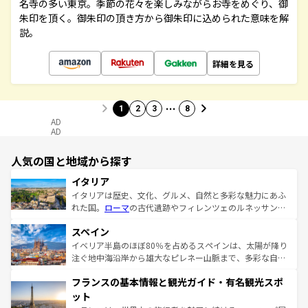
名寺の多い東京。季節の花々を楽しみながらお寺をめぐり、御
朱印を頂く。御朱印の頂き方から御朱印に込められた意味を解
説。
詳細を見る
…
1
2
3
8
AD
AD
人気の国と地域から探す
イタリア
イタリアは歴史、文化、グルメ、自然と多彩な魅力にあふ
れた国。
ローマ
の古代遺跡やフィレンツェのルネッサンス
美術、ヴェネツィアの運河など、歴史あるスポットはもち
スペイン
ろん、トスカーナの美しい田園風景やアマルフィ海岸の絶
景など、自然景観も見逃せない。観光の合間には、本場の
イベリア半島のほぼ80％を占めるスペインは、太陽が降り
ピザやパスタなど、絶品のイタリア料理を堪能することも
注ぐ地中海沿岸から雄大なピレネー山脈まで、多彩な自然
できる。朝目覚めてから夜眠るまで、すべての瞬間を楽し
と文化が詰まったヨーロッパ屈指の旅行先だ。多様な地域
フランスの基本情報と観光ガイド・有名観光スポ
ませてくれるイタリアで、忘れられない旅をしてみよう！
文化が根付くこの国では、情熱的なフラメンコ、熱気あふ
なお、新着のイタリア情報は
コンテンツ一覧
を参照してほ
れる闘牛、そして美味しいタパスが生活の一部となってい
ット
しい。
る。首都マドリードの洗練された雰囲気や、バルセロナの