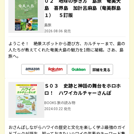
０２ 地球の歩き方 島旅 奄美大
島 喜界島 加計呂麻島（奄美群島
１） ５訂版
島旅
2026.08.06 発売
ようこそ！ 絶景スポットから遊び方、カルチャーまで、島の
人たちが教えてくれた奄美大島の魅力を1冊に凝縮。さあ、島
旅へ。
詳細を見る
Ｓ０３ 史跡と神話の舞台をホロホ
ロ！ ハワイカルチャーさんぽ
BOOKS 旅の読み物
2024.03.22 発売
おさんぽしながらハワイの歴史と文化を楽しく学ぶ最強のガイ
ドブックが誕生。知っておきたいハワイの年表やキーワード集