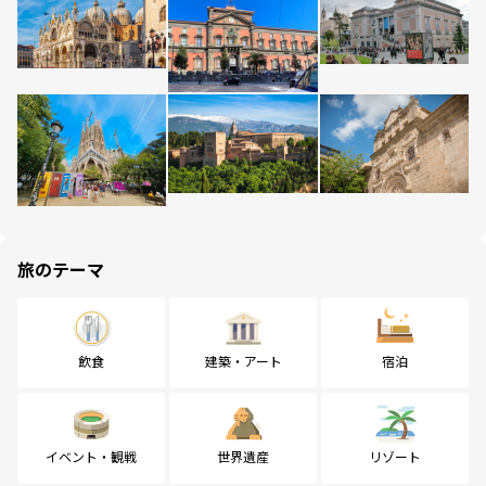
旅のテーマ
飲食
建築・アート
宿泊
イベント・観戦
世界遺産
リゾート