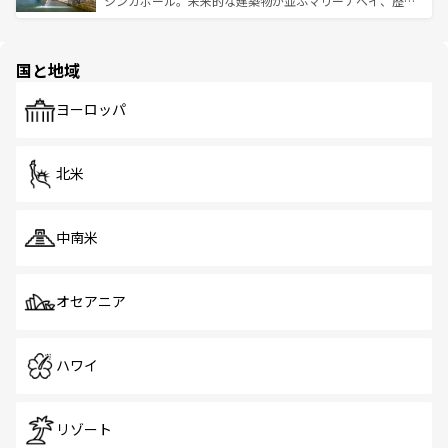
シンガポール。未来的な建築物が並ぶマリーナベイ、歴史
ける。 なお、新着のタイ情報は
コンテンツ一覧
を参照して
そう。 なお、新着の香港情報は
コンテンツ一覧
を参照して
と伝統を感じられるエスニックタウン、多数の緑豊かな公
ほしい。
ほしい。
園や自然保護区など、自然が調和した近代的な景観と文化
の多様性あふれるカラフルな町は、どこを歩いても新しい
国と地域
発見がある。さらに、治安のよさや充実した公共交通機関
も、旅行者にとっては魅力的なポイント。グルメも豊富
で、ホーカーズは地元の風情を楽しめる外せないスポット
ヨーロッパ
だ。訪れる人を飽きさせないシンガポールで、多様な魅力
を体感しよう。 なお、新着のシンガポール情報は
コンテン
ツ一覧
を参照してほしい。
北米
中南米
オセアニア
ハワイ
リゾート