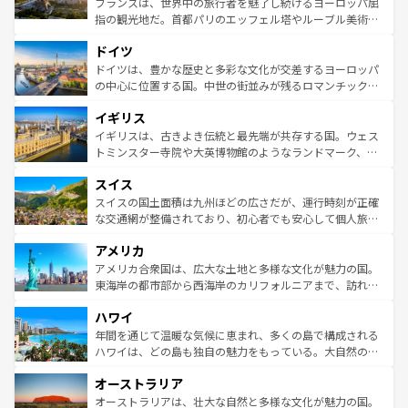
フランスは、世界中の旅行者を魅了し続けるヨーロッパ屈
アートに溢れた街角から、地方では古代ローマ遺跡や中世
指の観光地だ。首都パリのエッフェル塔やルーブル美術館
の城塞都市、穏やかなビーチリゾートまで多彩な表情を見
といった象徴的なスポットから、田舎町の古風な美しさま
せる。地方によって風土や気候が異なるスペインはその個
ドイツ
で、幅広い魅力が詰まっている。華麗な宮殿、歴史的な大
性で訪れる人を魅了する。 なお、新着のスペイン情報は
コ
聖堂、美しいビーチ、そして豊かな自然が、訪れる者を心
ドイツは、豊かな歴史と多彩な文化が交差するヨーロッパ
ンテンツ一覧
を参照してほしい。
から魅了する。また、フランスは美食の国としても知ら
の中心に位置する国。中世の街並みが残るロマンチック街
れ、フランス料理はユネスコ無形文化遺産にも登録されて
道から、未来を先取りするようなモダンな都市まで多様な
イギリス
いる。シャンパンの発祥地であるランス、プロヴァンスの
顔を持つこの国は、どこを歩いても飽きることがない。ベ
香り高いラベンダー畑など、多彩な楽しみ方が可能だ。さ
ルリンの文化的活気、バイエルン州のアルプスの絶景、そ
イギリスは、古きよき伝統と最先端が共存する国。ウェス
らに、パリ以外の地域にも魅力が溢れており、どの街角に
してライン川沿いのワイン畑といった風景は必見。ビール
トミンスター寺院や大英博物館のようなランドマーク、歴
も豊かな歴史と文化が息づいている。パリ以外の個性あふ
とソーセージを味わいながら地元の人と過ごす楽しい時間
史ある大学都市、美しい丘陵地帯や牧歌的な風景など、エ
れる地方に足を運ぶとそれぞれで全く異なる文化を体験で
スイス
は、お酒好きな人にはぜひ体験してほしい。 なお、新着の
リアごとに異なる魅力がある。また、優雅なアフタヌーン
きるだろう。 なお、新着のフランス情報は
コンテンツ一覧
ドイツ情報は
コンテンツ一覧
を参照してほしい。
ティー、ビール好きにはたまらない英国パブ、サッカー観
スイスの国土面積は九州ほどの広さだが、運行時刻が正確
を参照してほしい。
戦など、本場だからこそできる体験も豊富。イギリスを旅
な交通網が整備されており、初心者でも安心して個人旅行
して楽しみつくそう。 なお、新着のイギリス情報は
コンテ
を楽しめる。日本同様に時刻表どおりの旅が可能だ。中世
アメリカ
ンツ一覧
を参照してほしい。
の建物がそのまま残る町や、スイスならではのユニークな
博物館もあり、アルプス観光だけでなく町歩きも満喫する
アメリカ合衆国は、広大な土地と多様な文化が魅力の国。
ことができる。国民の所得が高いため物価も高いが、旅行
東海岸の都市部から西海岸のカリフォルニアまで、訪れる
者向けの交通パス提供のサービスもあり、うまく活用すれ
場所ごとに異なる風景と体験が待っている。ニューヨーク
ハワイ
ば市内交通費無料で観光を楽しむこともできる。 なお、新
のような巨大都市は、観光、ショッピング、エンターテイ
着のスイス情報は
コンテンツ一覧
を参照してほしい。
ンメントが詰まった刺激的なスポットだ。一方、アメリカ
年間を通じて温暖な気候に恵まれ、多くの島で構成される
西部には大自然が広がり、グランドキャニオンやイエロー
ハワイは、どの島も独自の魅力をもっている。大自然の神
ストーン国立公園といった絶景が堪能できる。さらに、南
秘を感じたいなら、火山が生み出した壮大な景観を誇るハ
オーストラリア
部のニューオーリンズでは、音楽と美食が融合した独特の
ワイ島は見逃せない。また、定番の観光地といえばオアフ
文化が魅力。旅行者はアメリカの各地域で異なる魅力を楽
島だが、静かな自然を求めるならマウイ島やカウアイ島が
オーストラリアは、壮大な自然と多様な文化が魅力の国。