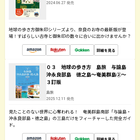
2024.06.27 発売
地球の歩き方御朱印シリーズより、奈良のお寺の最新版が登
場！すばらしい古寺と御朱印の数々に合いに出かけませんか？
詳細を見る
０３ 地球の歩き方 島旅 与論島
沖永良部島 徳之島～奄美群島②～
３訂版
島旅
2025.12.11 発売
見たことのない世界に心奪われる！ 奄美群島南部「与論島・
沖永良部島・徳之島」の三島だけをフィーチャーした完全ガイ
ド。
詳細を見る