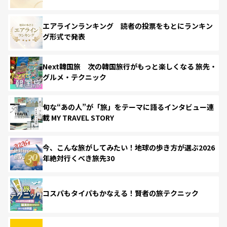
エアラインランキング 読者の投票をもとにランキン
グ形式で発表
Next韓国旅 次の韓国旅行がもっと楽しくなる 旅先・
グルメ・テクニック
旬な“あの人”が「旅」をテーマに語るインタビュー連
載 MY TRAVEL STORY
今、こんな旅がしてみたい！地球の歩き方が選ぶ2026
年絶対行くべき旅先30
コスパもタイパもかなえる！賢者の旅テクニック