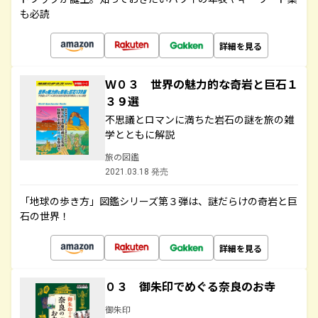
も必読
詳細を見る
Ｗ０３ 世界の魅力的な奇岩と巨石１
３９選
不思議とロマンに満ちた岩石の謎を旅の雑
学とともに解説
旅の図鑑
2021.03.18 発売
「地球の歩き方」図鑑シリーズ第３弾は、謎だらけの奇岩と巨
石の世界！
詳細を見る
０３ 御朱印でめぐる奈良のお寺
御朱印