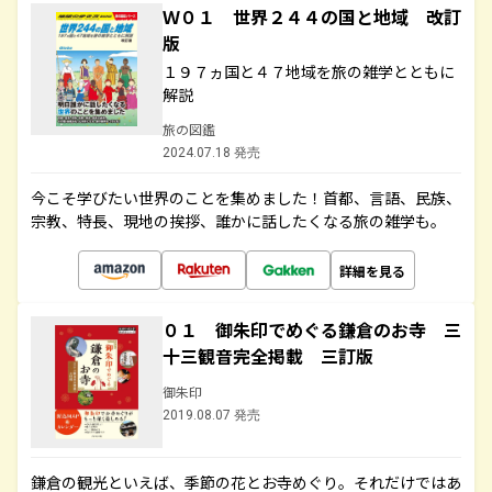
Ｗ０１ 世界２４４の国と地域 改訂
版
１９７ヵ国と４７地域を旅の雑学とともに
解説
旅の図鑑
2024.07.18 発売
今こそ学びたい世界のことを集めました！首都、言語、民族、
宗教、特長、現地の挨拶、誰かに話したくなる旅の雑学も。
詳細を見る
０１ 御朱印でめぐる鎌倉のお寺 三
十三観音完全掲載 三訂版
御朱印
2019.08.07 発売
鎌倉の観光といえば、季節の花とお寺めぐり。それだけではあ