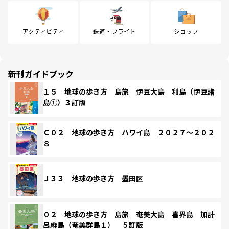
アクティビティ
鉄道・フライト
ショップ
新刊ガイドブック
１５ 地球の歩き方 島旅 伊豆大島 利島（伊豆諸
島①）３訂版
Ｃ０２ 地球の歩き方 ハワイ島 ２０２７～２０２
８
Ｊ３３ 地球の歩き方 墨田区
０２ 地球の歩き方 島旅 奄美大島 喜界島 加計
呂麻島（奄美群島１） ５訂版