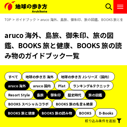
TOP
ガイドブック
aruco 海外、島旅、御朱印、旅の図鑑、BOOKS 旅と健
aruco 海外、島旅、御朱印、旅の図
鑑、BOOKS 旅と健康、BOOKS 旅の読
み物のガイドブック一覧
すべて
地球の歩き方 海外
地球の歩き方 Jシリーズ（国内）
aruco 海外
aruco 国内
Plat
ランキング&テクニック
Resort Style
島旅
御朱印
歴史時代
旅の図鑑
BOOKS スペシャルコラボ
BOOKS 旅の名言＆絶景
BOOKS 旅と健康
BOOKS 旅の読み物
BOOKS
D-Books
絞り込み条件を追加