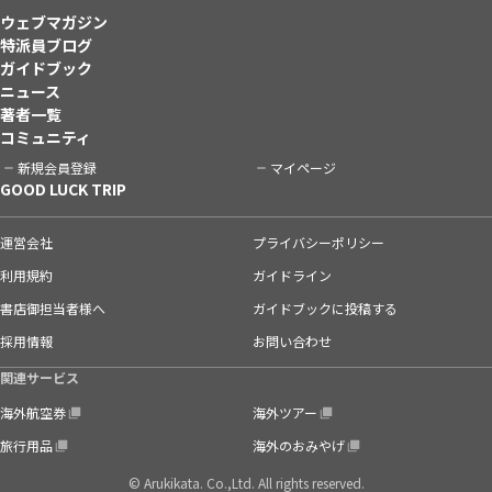
ウェブマガジン
特派員ブログ
ガイドブック
ニュース
著者一覧
コミュニティ
新規会員登録
マイページ
GOOD LUCK TRIP
運営会社
プライバシーポリシー
利用規約
ガイドライン
書店御担当者様へ
ガイドブックに投稿する
採用情報
お問い合わせ
関連サービス
海外航空券
海外ツアー
旅行用品
海外のおみやげ
© Arukikata. Co.,Ltd. All rights reserved.