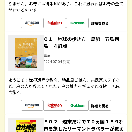
りません。お寺には御朱印があり、これに触れればお寺の全て
がわかるのです！
詳細を見る
０１ 地球の歩き方 島旅 五島列
島 ４訂版
島旅
2024.07.04 発売
ようこそ！世界遺産の教会、絶品島ごはん、古民家ステイな
ど、島の人が教えてくれた五島の魅力をギュッと凝縮。さあ、
島旅へ。
詳細を見る
Ｓ０２ 週末だけで７０ヵ国１５９都
市を旅したリーマントラベラーが教え