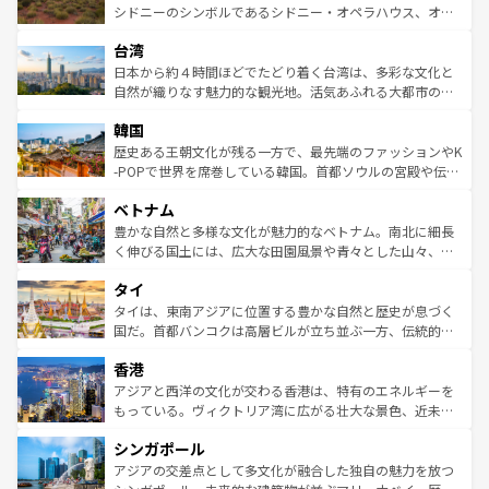
しみながら、その多様性と豊かな歴史を感じることができ
おすすめ。エメラルドグリーンに輝く海をはじめ、豊かな
シドニーのシンボルであるシドニー・オペラハウス、オー
るだろう。車でのロードトリップや列車の旅も、アメリカ
文化や歴史が息づいている。「アロハスピリット」と呼ば
ストラリア東海岸北部に広がる大サンゴ礁地帯グレートバ
ならではの贅沢な旅のスタイルだ。 なお、新着のアメリカ
台湾
れるおもてなしの心で訪れる人々を迎えてくれるハワイの
リアリーフや大陸中央部にそびえるウルル（エアーズロッ
情報は
コンテンツ一覧
を参照してほしい。
人々、おいしいローカルフードやハワイアンミュージッ
ク）、タスマニアの美しい原生林やケアンズの熱帯雨林な
日本から約４時間ほどでたどり着く台湾は、多彩な文化と
ク、伝統的なフラダンスなど、すべてがハワイの魅力を彩
ど、見どころがたくさん。また、カフェやワイン、オージ
自然が織りなす魅力的な観光地。活気あふれる大都市の台
っている。訪れるたびに新しい発見と感動が待っているハ
ービーフなどの食文化も豊かで、美味しいものであふれて
北やノスタルジックな町並みが人気な九份（ジォウフェ
ワイを、存分に味わってほしい。 なお、新着のハワイ情報
韓国
いる。アクティビティも充実しており、サーフィンやダイ
ン）、静ひつな山岳地帯である台湾東部など、都市の喧騒
は
コンテンツ一覧
を参照してほしい。
ビング、ハイキングなど、アウトドア好きにはたまらな
と山間の静けさが共存しており、訪れる人に新しい発見と
歴史ある王朝文化が残る一方で、最先端のファッションやK
い。オーストラリアの多彩な魅力を存分に味わいつくそ
驚きをもたらしてくれる。また、奥深い台湾の食文化も魅
-POPで世界を席巻している韓国。首都ソウルの宮殿や伝統
う。 なお、新着のオーストラリア情報は
コンテンツ一覧
を
力で、夜市などの屋台グルメから高級料理、ヘルシーで美
家屋が並ぶエリアでは韓国の歴史と文化に浸ることがで
参照してほしい。
ベトナム
容にもいいと評判のスイーツなど、バラエティ豊かな料理
き、地方に足を延ばせば四季折々の自然美を楽しむことが
が味わえる。 なお、新着の台湾情報は
コンテンツ一覧
を参
できる。そして、キムチや焼肉、絶品のストリートフード
豊かな自然と多様な文化が魅力的なベトナム。南北に細長
照してほしい。
まで、さまざまな韓国料理が待っている。夜には、韓国な
く伸びる国土には、広大な田園風景や青々とした山々、世
らではのナイトライフも堪能できる。あたたかいホスピタ
界遺産に登録された壮大な自然景観が点在し、都市部では
タイ
リティに包まれながら、韓国の多彩な魅力を心ゆくまで味
急速な発展と共に伝統が息づく。ハノイの古い町並みやホ
わってみてほしい。 なお、新着の韓国情報は
コンテンツ一
ーチミン市のフランス統治時代の建物も、独特の雰囲気を
タイは、東南アジアに位置する豊かな自然と歴史が息づく
覧
を参照してほしい。
醸し出している。また、バラエティの豊かさとおいしさで
国だ。首都バンコクは高層ビルが立ち並ぶ一方、伝統的な
世界中の食通を魅了してやまないベトナム料理も魅力のひ
寺院や市場がいたるところに点在し、古きよき文化と現代
香港
とつ。フォーやバインミー、ベトナムコーヒーなどは、ぜ
の活気が交差している。北部ではチェンマイなどの山岳地
ひ現地で味わいたい。どの地域を訪れてもあたたかい人々
帯で自然と触れ合い、南部ではプーケットやクラビの美し
アジアと西洋の文化が交わる香港は、特有のエネルギーを
が旅行者を迎えてくれるので、きっと忘れられない旅にな
いビーチでリゾート気分を楽しむことができる。タイ料理
もっている。ヴィクトリア湾に広がる壮大な景色、近未来
るはずだ。 なお、新着のベトナム情報は
コンテンツ一覧
を
は世界的に有名で、屋台から高級レストランまで味覚を刺
的なアートスポット、そして歴史と現代が融合した町並
参照してほしい。
シンガポール
激する。気候は一年中温暖で、どの季節にも異なる楽しみ
み、どこを訪れても感動するはず。観光スポットが密集し
が待っている。親しみやすいタイの人々、仏教を中心とし
ており、効率よく見どころを回れるのも魅力。息をのむよ
アジアの交差点として多文化が融合した独自の魅力を放つ
た文化、そして多様な観光資源が、訪れる旅人を魅了し続
うな絶景から文化的な体験まで、香港を存分に楽しみ尽く