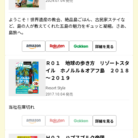
2024.07.04 発売
ようこそ！世界遺産の教会、絶品島ごはん、古民家ステイな
ど、島の人が教えてくれた五島の魅力をギュッと凝縮。さあ、
島旅へ。
詳細を見る
Ｒ０１ 地球の歩き方 リゾートスタ
イル ホノルル＆オアフ島 ２０１８
～２０１９
Resort Style
2017.10.04 発売
当社在庫切れ
詳細を見る
Ｈ０２ ハプスブルク帝国