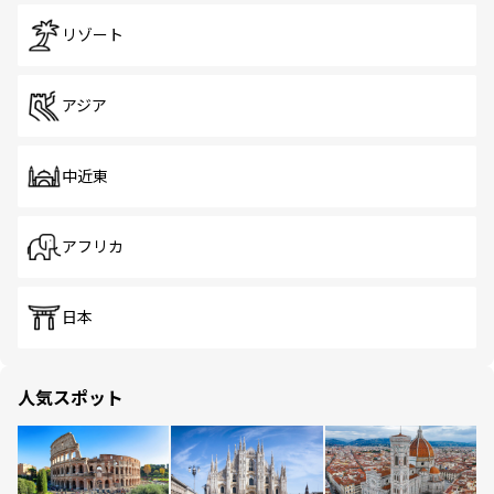
リゾート
アジア
中近東
アフリカ
日本
人気スポット