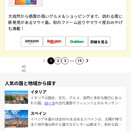
大自然から感度の高いグルメ＆ショッピングまで、訪れる度に
新発見があるマウイ島。旬のファーム巡りやマウイ産おみやげ
も満載！
詳細を見る
…
1
2
3
15
AD
AD
人気の国と地域から探す
イタリア
イタリアは歴史、文化、グルメ、自然と多彩な魅力にあふ
れた国。
ローマ
の古代遺跡やフィレンツェのルネッサンス
美術、ヴェネツィアの運河など、歴史あるスポットはもち
スペイン
ろん、トスカーナの美しい田園風景やアマルフィ海岸の絶
景など、自然景観も見逃せない。観光の合間には、本場の
イベリア半島のほぼ80％を占めるスペインは、太陽が降り
ピザやパスタなど、絶品のイタリア料理を堪能することも
注ぐ地中海沿岸から雄大なピレネー山脈まで、多彩な自然
できる。朝目覚めてから夜眠るまで、すべての瞬間を楽し
と文化が詰まったヨーロッパ屈指の旅行先だ。多様な地域