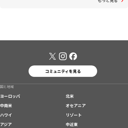
もっと見る
コミュニティを見る
国と地域
ヨーロッパ
北米
中南米
オセアニア
ハワイ
リゾート
アジア
中近東