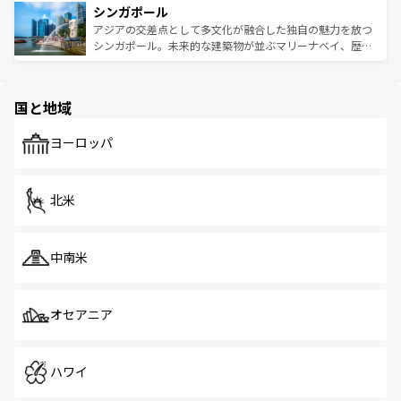
参照してほしい。
シンガポール
激する。気候は一年中温暖で、どの季節にも異なる楽しみ
み、どこを訪れても感動するはず。観光スポットが密集し
が待っている。親しみやすいタイの人々、仏教を中心とし
ており、効率よく見どころを回れるのも魅力。息をのむよ
アジアの交差点として多文化が融合した独自の魅力を放つ
た文化、そして多様な観光資源が、訪れる旅人を魅了し続
うな絶景から文化的な体験まで、香港を存分に楽しみ尽く
シンガポール。未来的な建築物が並ぶマリーナベイ、歴史
ける。 なお、新着のタイ情報は
コンテンツ一覧
を参照して
そう。 なお、新着の香港情報は
コンテンツ一覧
を参照して
と伝統を感じられるエスニックタウン、多数の緑豊かな公
ほしい。
ほしい。
園や自然保護区など、自然が調和した近代的な景観と文化
の多様性あふれるカラフルな町は、どこを歩いても新しい
国と地域
発見がある。さらに、治安のよさや充実した公共交通機関
も、旅行者にとっては魅力的なポイント。グルメも豊富
で、ホーカーズは地元の風情を楽しめる外せないスポット
ヨーロッパ
だ。訪れる人を飽きさせないシンガポールで、多様な魅力
を体感しよう。 なお、新着のシンガポール情報は
コンテン
ツ一覧
を参照してほしい。
北米
中南米
オセアニア
ハワイ