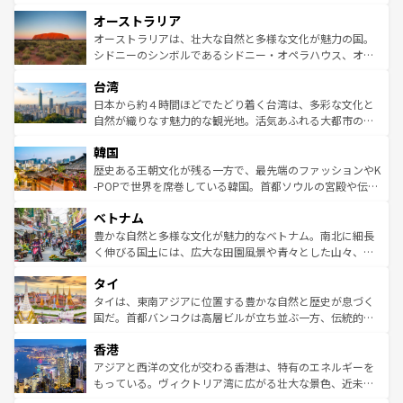
ストーン国立公園といった絶景が堪能できる。さらに、南
秘を感じたいなら、火山が生み出した壮大な景観を誇るハ
オーストラリア
部のニューオーリンズでは、音楽と美食が融合した独特の
ワイ島は見逃せない。また、定番の観光地といえばオアフ
文化が魅力。旅行者はアメリカの各地域で異なる魅力を楽
島だが、静かな自然を求めるならマウイ島やカウアイ島が
オーストラリアは、壮大な自然と多様な文化が魅力の国。
しみながら、その多様性と豊かな歴史を感じることができ
おすすめ。エメラルドグリーンに輝く海をはじめ、豊かな
シドニーのシンボルであるシドニー・オペラハウス、オー
るだろう。車でのロードトリップや列車の旅も、アメリカ
文化や歴史が息づいている。「アロハスピリット」と呼ば
ストラリア東海岸北部に広がる大サンゴ礁地帯グレートバ
ならではの贅沢な旅のスタイルだ。 なお、新着のアメリカ
台湾
れるおもてなしの心で訪れる人々を迎えてくれるハワイの
リアリーフや大陸中央部にそびえるウルル（エアーズロッ
情報は
コンテンツ一覧
を参照してほしい。
人々、おいしいローカルフードやハワイアンミュージッ
ク）、タスマニアの美しい原生林やケアンズの熱帯雨林な
日本から約４時間ほどでたどり着く台湾は、多彩な文化と
ク、伝統的なフラダンスなど、すべてがハワイの魅力を彩
ど、見どころがたくさん。また、カフェやワイン、オージ
自然が織りなす魅力的な観光地。活気あふれる大都市の台
っている。訪れるたびに新しい発見と感動が待っているハ
ービーフなどの食文化も豊かで、美味しいものであふれて
北やノスタルジックな町並みが人気な九份（ジォウフェ
ワイを、存分に味わってほしい。 なお、新着のハワイ情報
韓国
いる。アクティビティも充実しており、サーフィンやダイ
ン）、静ひつな山岳地帯である台湾東部など、都市の喧騒
は
コンテンツ一覧
を参照してほしい。
ビング、ハイキングなど、アウトドア好きにはたまらな
と山間の静けさが共存しており、訪れる人に新しい発見と
歴史ある王朝文化が残る一方で、最先端のファッションやK
い。オーストラリアの多彩な魅力を存分に味わいつくそ
驚きをもたらしてくれる。また、奥深い台湾の食文化も魅
-POPで世界を席巻している韓国。首都ソウルの宮殿や伝統
う。 なお、新着のオーストラリア情報は
コンテンツ一覧
を
力で、夜市などの屋台グルメから高級料理、ヘルシーで美
家屋が並ぶエリアでは韓国の歴史と文化に浸ることがで
参照してほしい。
ベトナム
容にもいいと評判のスイーツなど、バラエティ豊かな料理
き、地方に足を延ばせば四季折々の自然美を楽しむことが
が味わえる。 なお、新着の台湾情報は
コンテンツ一覧
を参
できる。そして、キムチや焼肉、絶品のストリートフード
豊かな自然と多様な文化が魅力的なベトナム。南北に細長
照してほしい。
まで、さまざまな韓国料理が待っている。夜には、韓国な
く伸びる国土には、広大な田園風景や青々とした山々、世
らではのナイトライフも堪能できる。あたたかいホスピタ
界遺産に登録された壮大な自然景観が点在し、都市部では
タイ
リティに包まれながら、韓国の多彩な魅力を心ゆくまで味
急速な発展と共に伝統が息づく。ハノイの古い町並みやホ
わってみてほしい。 なお、新着の韓国情報は
コンテンツ一
ーチミン市のフランス統治時代の建物も、独特の雰囲気を
タイは、東南アジアに位置する豊かな自然と歴史が息づく
覧
を参照してほしい。
醸し出している。また、バラエティの豊かさとおいしさで
国だ。首都バンコクは高層ビルが立ち並ぶ一方、伝統的な
世界中の食通を魅了してやまないベトナム料理も魅力のひ
寺院や市場がいたるところに点在し、古きよき文化と現代
香港
とつ。フォーやバインミー、ベトナムコーヒーなどは、ぜ
の活気が交差している。北部ではチェンマイなどの山岳地
ひ現地で味わいたい。どの地域を訪れてもあたたかい人々
帯で自然と触れ合い、南部ではプーケットやクラビの美し
アジアと西洋の文化が交わる香港は、特有のエネルギーを
が旅行者を迎えてくれるので、きっと忘れられない旅にな
いビーチでリゾート気分を楽しむことができる。タイ料理
もっている。ヴィクトリア湾に広がる壮大な景色、近未来
るはずだ。 なお、新着のベトナム情報は
コンテンツ一覧
を
は世界的に有名で、屋台から高級レストランまで味覚を刺
的なアートスポット、そして歴史と現代が融合した町並