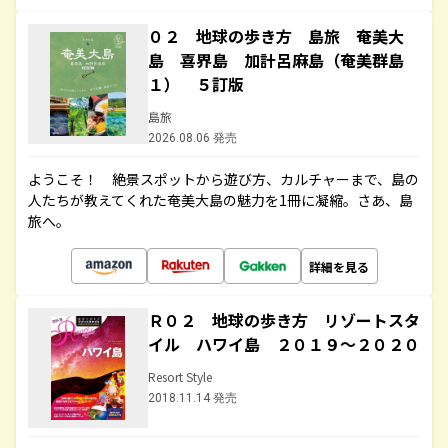
０２ 地球の歩き方 島旅 奄美大
島 喜界島 加計呂麻島（奄美群島
１） ５訂版
島旅
2026.08.06 発売
ようこそ！ 絶景スポットから遊び方、カルチャーまで、島の
人たちが教えてくれた奄美大島の魅力を1冊に凝縮。さあ、島
旅へ。
詳細を見る
Ｒ０２ 地球の歩き方 リゾートスタ
イル ハワイ島 ２０１９～２０２０
Resort Style
2018.11.14 発売