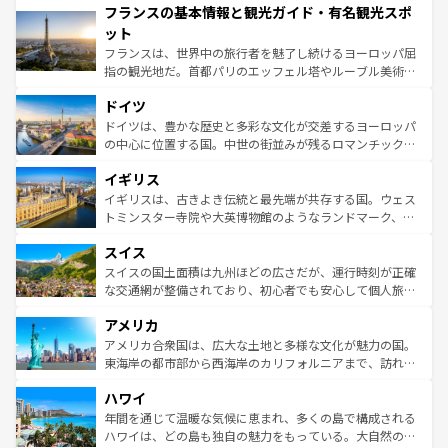
フランスの基本情報と観光ガイド・有名観光スポ
ませてくれるイタリアで、忘れられない旅をしてみよう！
文化が根付くこの国では、情熱的なフラメンコ、熱気あふ
なお、新着のイタリア情報は
コンテンツ一覧
を参照してほ
れる闘牛、そして美味しいタパスが生活の一部となってい
ット
しい。
る。首都マドリードの洗練された雰囲気や、バルセロナの
フランスは、世界中の旅行者を魅了し続けるヨーロッパ屈
アートに溢れた街角から、地方では古代ローマ遺跡や中世
指の観光地だ。首都パリのエッフェル塔やルーブル美術館
の城塞都市、穏やかなビーチリゾートまで多彩な表情を見
といった象徴的なスポットから、田舎町の古風な美しさま
せる。地方によって風土や気候が異なるスペインはその個
ドイツ
で、幅広い魅力が詰まっている。華麗な宮殿、歴史的な大
性で訪れる人を魅了する。 なお、新着のスペイン情報は
コ
聖堂、美しいビーチ、そして豊かな自然が、訪れる者を心
ドイツは、豊かな歴史と多彩な文化が交差するヨーロッパ
ンテンツ一覧
を参照してほしい。
から魅了する。また、フランスは美食の国としても知ら
の中心に位置する国。中世の街並みが残るロマンチック街
れ、フランス料理はユネスコ無形文化遺産にも登録されて
道から、未来を先取りするようなモダンな都市まで多様な
イギリス
いる。シャンパンの発祥地であるランス、プロヴァンスの
顔を持つこの国は、どこを歩いても飽きることがない。ベ
香り高いラベンダー畑など、多彩な楽しみ方が可能だ。さ
ルリンの文化的活気、バイエルン州のアルプスの絶景、そ
イギリスは、古きよき伝統と最先端が共存する国。ウェス
らに、パリ以外の地域にも魅力が溢れており、どの街角に
してライン川沿いのワイン畑といった風景は必見。ビール
トミンスター寺院や大英博物館のようなランドマーク、歴
も豊かな歴史と文化が息づいている。パリ以外の個性あふ
とソーセージを味わいながら地元の人と過ごす楽しい時間
史ある大学都市、美しい丘陵地帯や牧歌的な風景など、エ
れる地方に足を運ぶとそれぞれで全く異なる文化を体験で
スイス
は、お酒好きな人にはぜひ体験してほしい。 なお、新着の
リアごとに異なる魅力がある。また、優雅なアフタヌーン
きるだろう。 なお、新着のフランス情報は
コンテンツ一覧
ドイツ情報は
コンテンツ一覧
を参照してほしい。
ティー、ビール好きにはたまらない英国パブ、サッカー観
スイスの国土面積は九州ほどの広さだが、運行時刻が正確
を参照してほしい。
戦など、本場だからこそできる体験も豊富。イギリスを旅
な交通網が整備されており、初心者でも安心して個人旅行
して楽しみつくそう。 なお、新着のイギリス情報は
コンテ
を楽しめる。日本同様に時刻表どおりの旅が可能だ。中世
アメリカ
ンツ一覧
を参照してほしい。
の建物がそのまま残る町や、スイスならではのユニークな
博物館もあり、アルプス観光だけでなく町歩きも満喫する
アメリカ合衆国は、広大な土地と多様な文化が魅力の国。
ことができる。国民の所得が高いため物価も高いが、旅行
東海岸の都市部から西海岸のカリフォルニアまで、訪れる
者向けの交通パス提供のサービスもあり、うまく活用すれ
場所ごとに異なる風景と体験が待っている。ニューヨーク
ハワイ
ば市内交通費無料で観光を楽しむこともできる。 なお、新
のような巨大都市は、観光、ショッピング、エンターテイ
着のスイス情報は
コンテンツ一覧
を参照してほしい。
ンメントが詰まった刺激的なスポットだ。一方、アメリカ
年間を通じて温暖な気候に恵まれ、多くの島で構成される
西部には大自然が広がり、グランドキャニオンやイエロー
ハワイは、どの島も独自の魅力をもっている。大自然の神