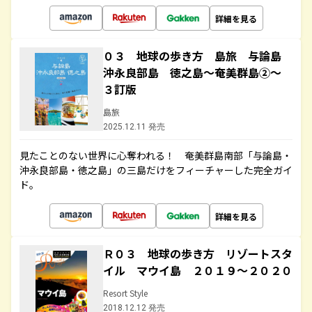
詳細を見る
０３ 地球の歩き方 島旅 与論島
沖永良部島 徳之島～奄美群島②～
３訂版
島旅
2025.12.11 発売
見たことのない世界に心奪われる！ 奄美群島南部「与論島・
沖永良部島・徳之島」の三島だけをフィーチャーした完全ガイ
ド。
詳細を見る
Ｒ０３ 地球の歩き方 リゾートスタ
イル マウイ島 ２０１９～２０２０
Resort Style
2018.12.12 発売