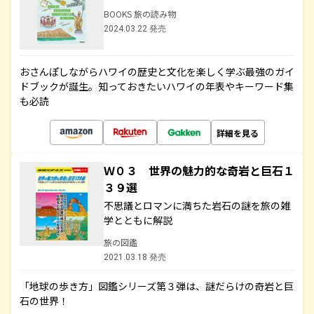
BOOKS 旅の読み物
2024.03.22 発売
おさんぽしながらハワイの歴史と文化を楽しく学ぶ最強のガイ
ドブックが誕生。知っておきたいハワイの年表やキーワード集
も必読
詳細を見る
Ｗ０３ 世界の魅力的な奇岩と巨石１
３９選
不思議とロマンに満ちた岩石の謎を旅の雑
学とともに解説
旅の図鑑
2021.03.18 発売
「地球の歩き方」図鑑シリーズ第３弾は、謎だらけの奇岩と巨
石の世界！