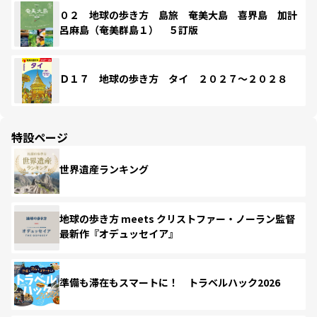
０２ 地球の歩き方 島旅 奄美大島 喜界島 加計
呂麻島（奄美群島１） ５訂版
Ｄ１７ 地球の歩き方 タイ ２０２７～２０２８
特設ページ
世界遺産ランキング
地球の歩き方 meets クリストファー・ノーラン監督
最新作『オデュッセイア』
準備も滞在もスマートに！ トラベルハック2026