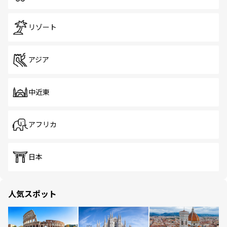
リゾート
アジア
中近東
アフリカ
日本
人気スポット