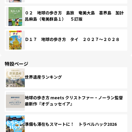
０２ 地球の歩き方 島旅 奄美大島 喜界島 加計
呂麻島（奄美群島１） ５訂版
Ｄ１７ 地球の歩き方 タイ ２０２７～２０２８
特設ページ
世界遺産ランキング
地球の歩き方 meets クリストファー・ノーラン監督
最新作『オデュッセイア』
準備も滞在もスマートに！ トラベルハック2026