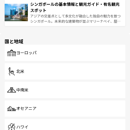
参照してほしい。
シンガポールの基本情報と観光ガイド・有名観光
激する。気候は一年中温暖で、どの季節にも異なる楽しみ
み、どこを訪れても感動するはず。観光スポットが密集し
が待っている。親しみやすいタイの人々、仏教を中心とし
ており、効率よく見どころを回れるのも魅力。息をのむよ
スポット
た文化、そして多様な観光資源が、訪れる旅人を魅了し続
うな絶景から文化的な体験まで、香港を存分に楽しみ尽く
アジアの交差点として多文化が融合した独自の魅力を放つ
ける。 なお、新着のタイ情報は
コンテンツ一覧
を参照して
そう。 なお、新着の香港情報は
コンテンツ一覧
を参照して
シンガポール。未来的な建築物が並ぶマリーナベイ、歴史
ほしい。
ほしい。
と伝統を感じられるエスニックタウン、多数の緑豊かな公
園や自然保護区など、自然が調和した近代的な景観と文化
の多様性あふれるカラフルな町は、どこを歩いても新しい
国と地域
発見がある。さらに、治安のよさや充実した公共交通機関
も、旅行者にとっては魅力的なポイント。グルメも豊富
で、ホーカーズは地元の風情を楽しめる外せないスポット
ヨーロッパ
だ。訪れる人を飽きさせないシンガポールで、多様な魅力
を体感しよう。 なお、新着のシンガポール情報は
コンテン
ツ一覧
を参照してほしい。
北米
中南米
オセアニア
ハワイ