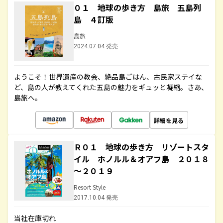
０１ 地球の歩き方 島旅 五島列
島 ４訂版
島旅
2024.07.04 発売
ようこそ！世界遺産の教会、絶品島ごはん、古民家ステイな
ど、島の人が教えてくれた五島の魅力をギュッと凝縮。さあ、
島旅へ。
詳細を見る
Ｒ０１ 地球の歩き方 リゾートスタ
イル ホノルル＆オアフ島 ２０１８
～２０１９
Resort Style
2017.10.04 発売
当社在庫切れ