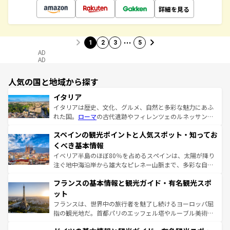
詳細を見る
…
1
2
3
5
AD
AD
人気の国と地域から探す
イタリア
イタリアは歴史、文化、グルメ、自然と多彩な魅力にあふ
れた国。
ローマ
の古代遺跡やフィレンツェのルネッサンス
美術、ヴェネツィアの運河など、歴史あるスポットはもち
スペインの観光ポイントと人気スポット・知ってお
ろん、トスカーナの美しい田園風景やアマルフィ海岸の絶
景など、自然景観も見逃せない。観光の合間には、本場の
くべき基本情報
ピザやパスタなど、絶品のイタリア料理を堪能することも
イベリア半島のほぼ80％を占めるスペインは、太陽が降り
できる。朝目覚めてから夜眠るまで、すべての瞬間を楽し
注ぐ地中海沿岸から雄大なピレネー山脈まで、多彩な自然
ませてくれるイタリアで、忘れられない旅をしてみよう！
と文化が詰まったヨーロッパ屈指の旅行先だ。多様な地域
なお、新着のイタリア情報は
コンテンツ一覧
を参照してほ
フランスの基本情報と観光ガイド・有名観光スポ
文化が根付くこの国では、情熱的なフラメンコ、熱気あふ
しい。
れる闘牛、そして美味しいタパスが生活の一部となってい
ット
る。首都マドリードの洗練された雰囲気や、バルセロナの
フランスは、世界中の旅行者を魅了し続けるヨーロッパ屈
アートに溢れた街角から、地方では古代ローマ遺跡や中世
指の観光地だ。首都パリのエッフェル塔やルーブル美術館
の城塞都市、穏やかなビーチリゾートまで多彩な表情を見
といった象徴的なスポットから、田舎町の古風な美しさま
せる。地方によって風土や気候が異なるスペインはその個