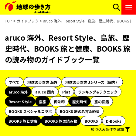
TOP
ガイドブック
aruco 海外、Resort Style、島旅、歴史時代、BOO
aruco 海外、Resort Style、島旅、歴
史時代、BOOKS 旅と健康、BOOKS 旅
の読み物のガイドブック一覧
すべて
地球の歩き方 海外
地球の歩き方 Jシリーズ（国内）
aruco 海外
aruco 国内
Plat
ランキング&テクニック
Resort Style
島旅
御朱印
歴史時代
旅の図鑑
BOOKS スペシャルコラボ
BOOKS 旅の名言＆絶景
BOOKS 旅と健康
BOOKS 旅の読み物
BOOKS
D-Books
絞り込み条件を追加