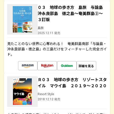
０３ 地球の歩き方 島旅 与論島
沖永良部島 徳之島～奄美群島②～
３訂版
島旅
2025.12.11 発売
見たことのない世界に心奪われる！ 奄美群島南部「与論島・
沖永良部島・徳之島」の三島だけをフィーチャーした完全ガイ
ド。
詳細を見る
Ｒ０３ 地球の歩き方 リゾートスタ
イル マウイ島 ２０１９～２０２０
Resort Style
2018.12.12 発売