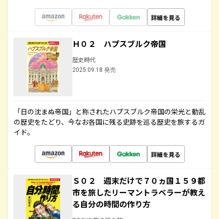
詳細を見る
Ｈ０２ ハプスブルク帝国
歴史時代
2025.09.18 発売
「日の沈まぬ帝国」と称されたハプスブルク帝国の栄光と動乱
の歴史をたどり、今なお各国に残る史跡を巡る歴史を旅するガ
イド。
詳細を見る
Ｓ０２ 週末だけで７０ヵ国１５９都
市を旅したリーマントラベラーが教え
る自分の時間の作り方