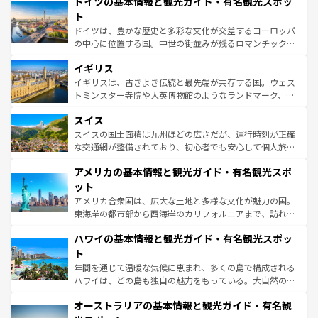
ドイツの基本情報と観光ガイド・有名観光スポッ
で、幅広い魅力が詰まっている。華麗な宮殿、歴史的な大
性で訪れる人を魅了する。 なお、新着のスペイン情報は
コ
聖堂、美しいビーチ、そして豊かな自然が、訪れる者を心
ト
ンテンツ一覧
を参照してほしい。
から魅了する。また、フランスは美食の国としても知ら
ドイツは、豊かな歴史と多彩な文化が交差するヨーロッパ
れ、フランス料理はユネスコ無形文化遺産にも登録されて
の中心に位置する国。中世の街並みが残るロマンチック街
いる。シャンパンの発祥地であるランス、プロヴァンスの
道から、未来を先取りするようなモダンな都市まで多様な
香り高いラベンダー畑など、多彩な楽しみ方が可能だ。さ
イギリス
顔を持つこの国は、どこを歩いても飽きることがない。ベ
らに、パリ以外の地域にも魅力が溢れており、どの街角に
ルリンの文化的活気、バイエルン州のアルプスの絶景、そ
イギリスは、古きよき伝統と最先端が共存する国。ウェス
も豊かな歴史と文化が息づいている。パリ以外の個性あふ
してライン川沿いのワイン畑といった風景は必見。ビール
トミンスター寺院や大英博物館のようなランドマーク、歴
れる地方に足を運ぶとそれぞれで全く異なる文化を体験で
とソーセージを味わいながら地元の人と過ごす楽しい時間
史ある大学都市、美しい丘陵地帯や牧歌的な風景など、エ
きるだろう。 なお、新着のフランス情報は
コンテンツ一覧
スイス
は、お酒好きな人にはぜひ体験してほしい。 なお、新着の
リアごとに異なる魅力がある。また、優雅なアフタヌーン
を参照してほしい。
ドイツ情報は
コンテンツ一覧
を参照してほしい。
ティー、ビール好きにはたまらない英国パブ、サッカー観
スイスの国土面積は九州ほどの広さだが、運行時刻が正確
戦など、本場だからこそできる体験も豊富。イギリスを旅
な交通網が整備されており、初心者でも安心して個人旅行
して楽しみつくそう。 なお、新着のイギリス情報は
コンテ
を楽しめる。日本同様に時刻表どおりの旅が可能だ。中世
アメリカの基本情報と観光ガイド・有名観光スポ
ンツ一覧
を参照してほしい。
の建物がそのまま残る町や、スイスならではのユニークな
博物館もあり、アルプス観光だけでなく町歩きも満喫する
ット
ことができる。国民の所得が高いため物価も高いが、旅行
アメリカ合衆国は、広大な土地と多様な文化が魅力の国。
者向けの交通パス提供のサービスもあり、うまく活用すれ
東海岸の都市部から西海岸のカリフォルニアまで、訪れる
ば市内交通費無料で観光を楽しむこともできる。 なお、新
場所ごとに異なる風景と体験が待っている。ニューヨーク
着のスイス情報は
コンテンツ一覧
を参照してほしい。
ハワイの基本情報と観光ガイド・有名観光スポッ
のような巨大都市は、観光、ショッピング、エンターテイ
ンメントが詰まった刺激的なスポットだ。一方、アメリカ
ト
西部には大自然が広がり、グランドキャニオンやイエロー
年間を通じて温暖な気候に恵まれ、多くの島で構成される
ストーン国立公園といった絶景が堪能できる。さらに、南
ハワイは、どの島も独自の魅力をもっている。大自然の神
部のニューオーリンズでは、音楽と美食が融合した独特の
秘を感じたいなら、火山が生み出した壮大な景観を誇るハ
文化が魅力。旅行者はアメリカの各地域で異なる魅力を楽
オーストラリアの基本情報と観光ガイド・有名観
ワイ島は見逃せない。また、定番の観光地といえばオアフ
しみながら、その多様性と豊かな歴史を感じることができ