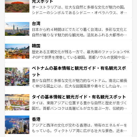
島だが、静かな自然を求めるならマウイ島やカウアイ島が
光スポット
るだろう。車でのロードトリップや列車の旅も、アメリカ
おすすめ。エメラルドグリーンに輝く海をはじめ、豊かな
オーストラリアは、壮大な自然と多様な文化が魅力の国。
ならではの贅沢な旅のスタイルだ。 なお、新着のアメリカ
文化や歴史が息づいている。「アロハスピリット」と呼ば
シドニーのシンボルであるシドニー・オペラハウス、オー
情報は
コンテンツ一覧
を参照してほしい。
れるおもてなしの心で訪れる人々を迎えてくれるハワイの
ストラリア東海岸北部に広がる大サンゴ礁地帯グレートバ
人々、おいしいローカルフードやハワイアンミュージッ
台湾
リアリーフや大陸中央部にそびえるウルル（エアーズロッ
ク、伝統的なフラダンスなど、すべてがハワイの魅力を彩
ク）、タスマニアの美しい原生林やケアンズの熱帯雨林な
日本から約４時間ほどでたどり着く台湾は、多彩な文化と
っている。訪れるたびに新しい発見と感動が待っているハ
ど、見どころがたくさん。また、カフェやワイン、オージ
自然が織りなす魅力的な観光地。活気あふれる大都市の台
ワイを、存分に味わってほしい。 なお、新着のハワイ情報
ービーフなどの食文化も豊かで、美味しいものであふれて
北やノスタルジックな町並みが人気な九份（ジォウフェ
は
コンテンツ一覧
を参照してほしい。
韓国
いる。アクティビティも充実しており、サーフィンやダイ
ン）、静ひつな山岳地帯である台湾東部など、都市の喧騒
ビング、ハイキングなど、アウトドア好きにはたまらな
と山間の静けさが共存しており、訪れる人に新しい発見と
歴史ある王朝文化が残る一方で、最先端のファッションやK
い。オーストラリアの多彩な魅力を存分に味わいつくそ
驚きをもたらしてくれる。また、奥深い台湾の食文化も魅
-POPで世界を席巻している韓国。首都ソウルの宮殿や伝統
う。 なお、新着のオーストラリア情報は
コンテンツ一覧
を
力で、夜市などの屋台グルメから高級料理、ヘルシーで美
家屋が並ぶエリアでは韓国の歴史と文化に浸ることがで
参照してほしい。
ベトナムの基本情報と観光ガイド・有名観光スポ
容にもいいと評判のスイーツなど、バラエティ豊かな料理
き、地方に足を延ばせば四季折々の自然美を楽しむことが
が味わえる。 なお、新着の台湾情報は
コンテンツ一覧
を参
できる。そして、キムチや焼肉、絶品のストリートフード
ット
照してほしい。
まで、さまざまな韓国料理が待っている。夜には、韓国な
豊かな自然と多様な文化が魅力的なベトナム。南北に細長
らではのナイトライフも堪能できる。あたたかいホスピタ
く伸びる国土には、広大な田園風景や青々とした山々、世
リティに包まれながら、韓国の多彩な魅力を心ゆくまで味
界遺産に登録された壮大な自然景観が点在し、都市部では
わってみてほしい。 なお、新着の韓国情報は
コンテンツ一
タイの基本情報と観光ガイド・有名観光スポット
急速な発展と共に伝統が息づく。ハノイの古い町並みやホ
覧
を参照してほしい。
ーチミン市のフランス統治時代の建物も、独特の雰囲気を
タイは、東南アジアに位置する豊かな自然と歴史が息づく
醸し出している。また、バラエティの豊かさとおいしさで
国だ。首都バンコクは高層ビルが立ち並ぶ一方、伝統的な
世界中の食通を魅了してやまないベトナム料理も魅力のひ
寺院や市場がいたるところに点在し、古きよき文化と現代
香港
とつ。フォーやバインミー、ベトナムコーヒーなどは、ぜ
の活気が交差している。北部ではチェンマイなどの山岳地
ひ現地で味わいたい。どの地域を訪れてもあたたかい人々
帯で自然と触れ合い、南部ではプーケットやクラビの美し
アジアと西洋の文化が交わる香港は、特有のエネルギーを
が旅行者を迎えてくれるので、きっと忘れられない旅にな
いビーチでリゾート気分を楽しむことができる。タイ料理
もっている。ヴィクトリア湾に広がる壮大な景色、近未来
るはずだ。 なお、新着のベトナム情報は
コンテンツ一覧
を
は世界的に有名で、屋台から高級レストランまで味覚を刺
的なアートスポット、そして歴史と現代が融合した町並