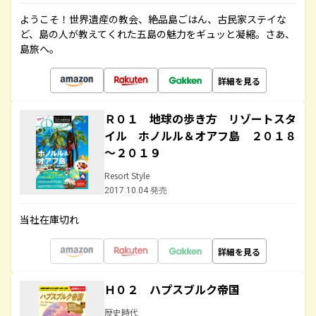
ようこそ！世界遺産の教会、絶品島ごはん、古民家ステイな
ど、島の人が教えてくれた五島の魅力をギュッと凝縮。さあ、
島旅へ。
詳細を見る
Ｒ０１ 地球の歩き方 リゾートスタ
イル ホノルル＆オアフ島 ２０１８
～２０１９
Resort Style
2017.10.04 発売
当社在庫切れ
詳細を見る
Ｈ０２ ハプスブルク帝国
歴史時代