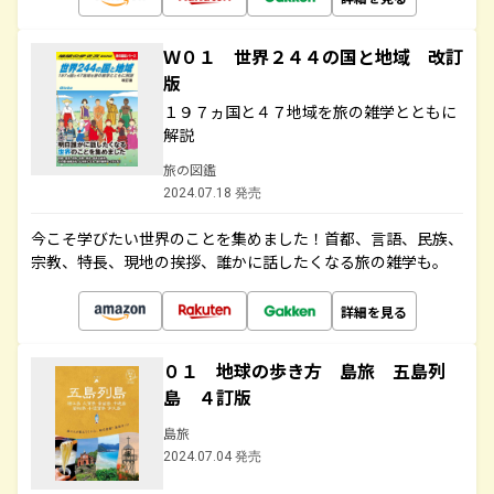
Ｗ０１ 世界２４４の国と地域 改訂
版
１９７ヵ国と４７地域を旅の雑学とともに
解説
旅の図鑑
2024.07.18 発売
今こそ学びたい世界のことを集めました！首都、言語、民族、
宗教、特長、現地の挨拶、誰かに話したくなる旅の雑学も。
詳細を見る
０１ 地球の歩き方 島旅 五島列
島 ４訂版
島旅
2024.07.04 発売