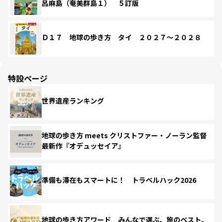
呂麻島（奄美群島１） ５訂版
Ｄ１７ 地球の歩き方 タイ ２０２７～２０２８
特設ページ
世界遺産ランキング
地球の歩き方 meets クリストファー・ノーラン監督
最新作『オデュッセイア』
準備も滞在もスマートに！ トラベルハック2026
地球の歩き方アワード みんなで選ぶ、旅のベスト。