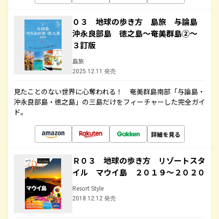
０３ 地球の歩き方 島旅 与論島
沖永良部島 徳之島～奄美群島②～
３訂版
島旅
2025.12.11 発売
見たことのない世界に心奪われる！ 奄美群島南部「与論島・
沖永良部島・徳之島」の三島だけをフィーチャーした完全ガイ
ド。
詳細を見る
Ｒ０３ 地球の歩き方 リゾートスタ
イル マウイ島 ２０１９～２０２０
Resort Style
2018.12.12 発売