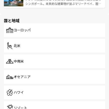
た文化、そして多様な観光資源が、訪れる旅人を魅了し続
うな絶景から文化的な体験まで、香港を存分に楽しみ尽く
シンガポール。未来的な建築物が並ぶマリーナベイ、歴史
ける。 なお、新着のタイ情報は
コンテンツ一覧
を参照して
そう。 なお、新着の香港情報は
コンテンツ一覧
を参照して
と伝統を感じられるエスニックタウン、多数の緑豊かな公
ほしい。
ほしい。
園や自然保護区など、自然が調和した近代的な景観と文化
の多様性あふれるカラフルな町は、どこを歩いても新しい
国と地域
発見がある。さらに、治安のよさや充実した公共交通機関
も、旅行者にとっては魅力的なポイント。グルメも豊富
で、ホーカーズは地元の風情を楽しめる外せないスポット
ヨーロッパ
だ。訪れる人を飽きさせないシンガポールで、多様な魅力
を体感しよう。 なお、新着のシンガポール情報は
コンテン
ツ一覧
を参照してほしい。
北米
中南米
オセアニア
ハワイ
リゾート