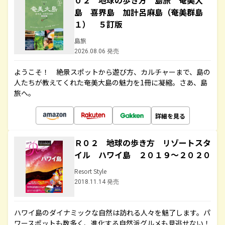
０２ 地球の歩き方 島旅 奄美大
島 喜界島 加計呂麻島（奄美群島
１） ５訂版
島旅
2026.08.06 発売
ようこそ！ 絶景スポットから遊び方、カルチャーまで、島の
人たちが教えてくれた奄美大島の魅力を1冊に凝縮。さあ、島
旅へ。
詳細を見る
Ｒ０２ 地球の歩き方 リゾートスタ
イル ハワイ島 ２０１９～２０２０
Resort Style
2018.11.14 発売
ハワイ島のダイナミックな自然は訪れる人々を魅了します。パ
ワースポットも数多く、進化する自然派グルメも見逃せない！