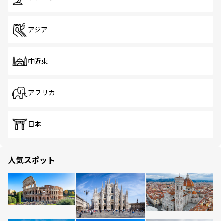
アジア
中近東
アフリカ
日本
人気スポット