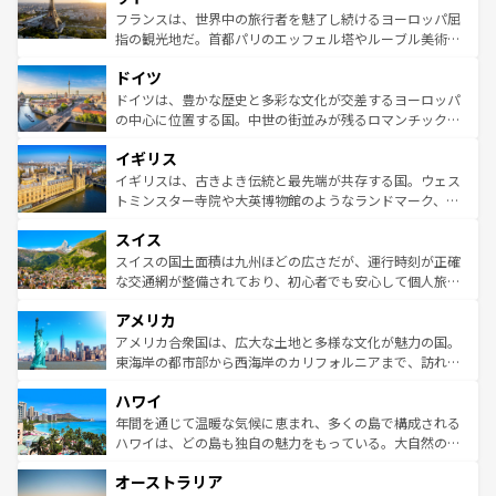
しい。
る。首都マドリードの洗練された雰囲気や、バルセロナの
フランスは、世界中の旅行者を魅了し続けるヨーロッパ屈
アートに溢れた街角から、地方では古代ローマ遺跡や中世
指の観光地だ。首都パリのエッフェル塔やルーブル美術館
の城塞都市、穏やかなビーチリゾートまで多彩な表情を見
といった象徴的なスポットから、田舎町の古風な美しさま
せる。地方によって風土や気候が異なるスペインはその個
ドイツ
で、幅広い魅力が詰まっている。華麗な宮殿、歴史的な大
性で訪れる人を魅了する。 なお、新着のスペイン情報は
コ
聖堂、美しいビーチ、そして豊かな自然が、訪れる者を心
ドイツは、豊かな歴史と多彩な文化が交差するヨーロッパ
ンテンツ一覧
を参照してほしい。
から魅了する。また、フランスは美食の国としても知ら
の中心に位置する国。中世の街並みが残るロマンチック街
れ、フランス料理はユネスコ無形文化遺産にも登録されて
道から、未来を先取りするようなモダンな都市まで多様な
イギリス
いる。シャンパンの発祥地であるランス、プロヴァンスの
顔を持つこの国は、どこを歩いても飽きることがない。ベ
香り高いラベンダー畑など、多彩な楽しみ方が可能だ。さ
ルリンの文化的活気、バイエルン州のアルプスの絶景、そ
イギリスは、古きよき伝統と最先端が共存する国。ウェス
らに、パリ以外の地域にも魅力が溢れており、どの街角に
してライン川沿いのワイン畑といった風景は必見。ビール
トミンスター寺院や大英博物館のようなランドマーク、歴
も豊かな歴史と文化が息づいている。パリ以外の個性あふ
とソーセージを味わいながら地元の人と過ごす楽しい時間
史ある大学都市、美しい丘陵地帯や牧歌的な風景など、エ
れる地方に足を運ぶとそれぞれで全く異なる文化を体験で
スイス
は、お酒好きな人にはぜひ体験してほしい。 なお、新着の
リアごとに異なる魅力がある。また、優雅なアフタヌーン
きるだろう。 なお、新着のフランス情報は
コンテンツ一覧
ドイツ情報は
コンテンツ一覧
を参照してほしい。
ティー、ビール好きにはたまらない英国パブ、サッカー観
スイスの国土面積は九州ほどの広さだが、運行時刻が正確
を参照してほしい。
戦など、本場だからこそできる体験も豊富。イギリスを旅
な交通網が整備されており、初心者でも安心して個人旅行
して楽しみつくそう。 なお、新着のイギリス情報は
コンテ
を楽しめる。日本同様に時刻表どおりの旅が可能だ。中世
アメリカ
ンツ一覧
を参照してほしい。
の建物がそのまま残る町や、スイスならではのユニークな
博物館もあり、アルプス観光だけでなく町歩きも満喫する
アメリカ合衆国は、広大な土地と多様な文化が魅力の国。
ことができる。国民の所得が高いため物価も高いが、旅行
東海岸の都市部から西海岸のカリフォルニアまで、訪れる
者向けの交通パス提供のサービスもあり、うまく活用すれ
場所ごとに異なる風景と体験が待っている。ニューヨーク
ハワイ
ば市内交通費無料で観光を楽しむこともできる。 なお、新
のような巨大都市は、観光、ショッピング、エンターテイ
着のスイス情報は
コンテンツ一覧
を参照してほしい。
ンメントが詰まった刺激的なスポットだ。一方、アメリカ
年間を通じて温暖な気候に恵まれ、多くの島で構成される
西部には大自然が広がり、グランドキャニオンやイエロー
ハワイは、どの島も独自の魅力をもっている。大自然の神
ストーン国立公園といった絶景が堪能できる。さらに、南
秘を感じたいなら、火山が生み出した壮大な景観を誇るハ
オーストラリア
部のニューオーリンズでは、音楽と美食が融合した独特の
ワイ島は見逃せない。また、定番の観光地といえばオアフ