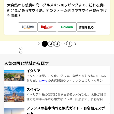
大自然から感度の高いグルメ＆ショッピングまで、訪れる度に
新発見があるマウイ島。旬のファーム巡りやマウイ産おみやげ
も満載！
詳細を見る
…
1
2
3
7
AD
AD
人気の国と地域から探す
イタリア
イタリアは歴史、文化、グルメ、自然と多彩な魅力にあふ
れた国。
ローマ
の古代遺跡やフィレンツェのルネッサンス
美術、ヴェネツィアの運河など、歴史あるスポットはもち
スペイン
ろん、トスカーナの美しい田園風景やアマルフィ海岸の絶
景など、自然景観も見逃せない。観光の合間には、本場の
イベリア半島のほぼ80％を占めるスペインは、太陽が降り
ピザやパスタなど、絶品のイタリア料理を堪能することも
注ぐ地中海沿岸から雄大なピレネー山脈まで、多彩な自然
できる。朝目覚めてから夜眠るまで、すべての瞬間を楽し
と文化が詰まったヨーロッパ屈指の旅行先だ。多様な地域
フランスの基本情報と観光ガイド・有名観光スポ
ませてくれるイタリアで、忘れられない旅をしてみよう！
文化が根付くこの国では、情熱的なフラメンコ、熱気あふ
なお、新着のイタリア情報は
コンテンツ一覧
を参照してほ
れる闘牛、そして美味しいタパスが生活の一部となってい
ット