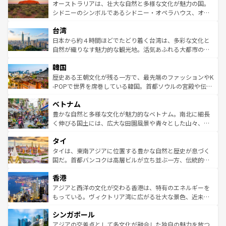
文化が魅力。旅行者はアメリカの各地域で異なる魅力を楽
島だが、静かな自然を求めるならマウイ島やカウアイ島が
オーストラリアは、壮大な自然と多様な文化が魅力の国。
しみながら、その多様性と豊かな歴史を感じることができ
おすすめ。エメラルドグリーンに輝く海をはじめ、豊かな
シドニーのシンボルであるシドニー・オペラハウス、オー
るだろう。車でのロードトリップや列車の旅も、アメリカ
文化や歴史が息づいている。「アロハスピリット」と呼ば
ストラリア東海岸北部に広がる大サンゴ礁地帯グレートバ
ならではの贅沢な旅のスタイルだ。 なお、新着のアメリカ
台湾
れるおもてなしの心で訪れる人々を迎えてくれるハワイの
リアリーフや大陸中央部にそびえるウルル（エアーズロッ
情報は
コンテンツ一覧
を参照してほしい。
人々、おいしいローカルフードやハワイアンミュージッ
ク）、タスマニアの美しい原生林やケアンズの熱帯雨林な
日本から約４時間ほどでたどり着く台湾は、多彩な文化と
ク、伝統的なフラダンスなど、すべてがハワイの魅力を彩
ど、見どころがたくさん。また、カフェやワイン、オージ
自然が織りなす魅力的な観光地。活気あふれる大都市の台
っている。訪れるたびに新しい発見と感動が待っているハ
ービーフなどの食文化も豊かで、美味しいものであふれて
北やノスタルジックな町並みが人気な九份（ジォウフェ
ワイを、存分に味わってほしい。 なお、新着のハワイ情報
韓国
いる。アクティビティも充実しており、サーフィンやダイ
ン）、静ひつな山岳地帯である台湾東部など、都市の喧騒
は
コンテンツ一覧
を参照してほしい。
ビング、ハイキングなど、アウトドア好きにはたまらな
と山間の静けさが共存しており、訪れる人に新しい発見と
歴史ある王朝文化が残る一方で、最先端のファッションやK
い。オーストラリアの多彩な魅力を存分に味わいつくそ
驚きをもたらしてくれる。また、奥深い台湾の食文化も魅
-POPで世界を席巻している韓国。首都ソウルの宮殿や伝統
う。 なお、新着のオーストラリア情報は
コンテンツ一覧
を
力で、夜市などの屋台グルメから高級料理、ヘルシーで美
家屋が並ぶエリアでは韓国の歴史と文化に浸ることがで
参照してほしい。
ベトナム
容にもいいと評判のスイーツなど、バラエティ豊かな料理
き、地方に足を延ばせば四季折々の自然美を楽しむことが
が味わえる。 なお、新着の台湾情報は
コンテンツ一覧
を参
できる。そして、キムチや焼肉、絶品のストリートフード
豊かな自然と多様な文化が魅力的なベトナム。南北に細長
照してほしい。
まで、さまざまな韓国料理が待っている。夜には、韓国な
く伸びる国土には、広大な田園風景や青々とした山々、世
らではのナイトライフも堪能できる。あたたかいホスピタ
界遺産に登録された壮大な自然景観が点在し、都市部では
タイ
リティに包まれながら、韓国の多彩な魅力を心ゆくまで味
急速な発展と共に伝統が息づく。ハノイの古い町並みやホ
わってみてほしい。 なお、新着の韓国情報は
コンテンツ一
ーチミン市のフランス統治時代の建物も、独特の雰囲気を
タイは、東南アジアに位置する豊かな自然と歴史が息づく
覧
を参照してほしい。
醸し出している。また、バラエティの豊かさとおいしさで
国だ。首都バンコクは高層ビルが立ち並ぶ一方、伝統的な
世界中の食通を魅了してやまないベトナム料理も魅力のひ
寺院や市場がいたるところに点在し、古きよき文化と現代
香港
とつ。フォーやバインミー、ベトナムコーヒーなどは、ぜ
の活気が交差している。北部ではチェンマイなどの山岳地
ひ現地で味わいたい。どの地域を訪れてもあたたかい人々
帯で自然と触れ合い、南部ではプーケットやクラビの美し
アジアと西洋の文化が交わる香港は、特有のエネルギーを
が旅行者を迎えてくれるので、きっと忘れられない旅にな
いビーチでリゾート気分を楽しむことができる。タイ料理
もっている。ヴィクトリア湾に広がる壮大な景色、近未来
るはずだ。 なお、新着のベトナム情報は
コンテンツ一覧
を
は世界的に有名で、屋台から高級レストランまで味覚を刺
的なアートスポット、そして歴史と現代が融合した町並
参照してほしい。
シンガポール
激する。気候は一年中温暖で、どの季節にも異なる楽しみ
み、どこを訪れても感動するはず。観光スポットが密集し
が待っている。親しみやすいタイの人々、仏教を中心とし
ており、効率よく見どころを回れるのも魅力。息をのむよ
アジアの交差点として多文化が融合した独自の魅力を放つ