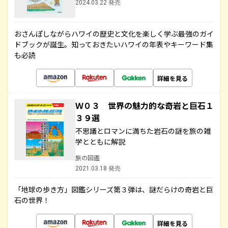
2024.03.22 発売
おさんぽしながらハワイの歴史と文化を楽しく学ぶ最強のガイ
ドブックが誕生。知っておきたいハワイの年表やキーワード集
も必読
詳細を見る
Ｗ０３ 世界の魅力的な奇岩と巨石１
３９選
不思議とロマンに満ちた岩石の謎を旅の雑
学とともに解説
旅の図鑑
2021.03.18 発売
「地球の歩き方」図鑑シリーズ第３弾は、謎だらけの奇岩と巨
石の世界！
詳細を見る