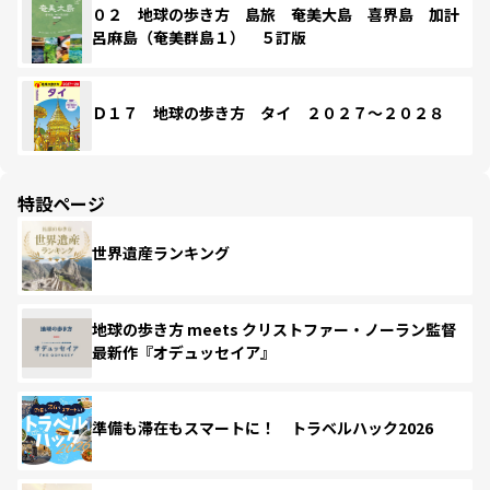
０２ 地球の歩き方 島旅 奄美大島 喜界島 加計
呂麻島（奄美群島１） ５訂版
Ｄ１７ 地球の歩き方 タイ ２０２７～２０２８
特設ページ
世界遺産ランキング
地球の歩き方 meets クリストファー・ノーラン監督
最新作『オデュッセイア』
準備も滞在もスマートに！ トラベルハック2026