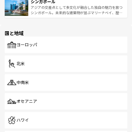
参照してほしい。
シンガポール
激する。気候は一年中温暖で、どの季節にも異なる楽しみ
み、どこを訪れても感動するはず。観光スポットが密集し
が待っている。親しみやすいタイの人々、仏教を中心とし
ており、効率よく見どころを回れるのも魅力。息をのむよ
アジアの交差点として多文化が融合した独自の魅力を放つ
た文化、そして多様な観光資源が、訪れる旅人を魅了し続
うな絶景から文化的な体験まで、香港を存分に楽しみ尽く
シンガポール。未来的な建築物が並ぶマリーナベイ、歴史
ける。 なお、新着のタイ情報は
コンテンツ一覧
を参照して
そう。 なお、新着の香港情報は
コンテンツ一覧
を参照して
と伝統を感じられるエスニックタウン、多数の緑豊かな公
ほしい。
ほしい。
園や自然保護区など、自然が調和した近代的な景観と文化
の多様性あふれるカラフルな町は、どこを歩いても新しい
国と地域
発見がある。さらに、治安のよさや充実した公共交通機関
も、旅行者にとっては魅力的なポイント。グルメも豊富
で、ホーカーズは地元の風情を楽しめる外せないスポット
ヨーロッパ
だ。訪れる人を飽きさせないシンガポールで、多様な魅力
を体感しよう。 なお、新着のシンガポール情報は
コンテン
ツ一覧
を参照してほしい。
北米
中南米
オセアニア
ハワイ