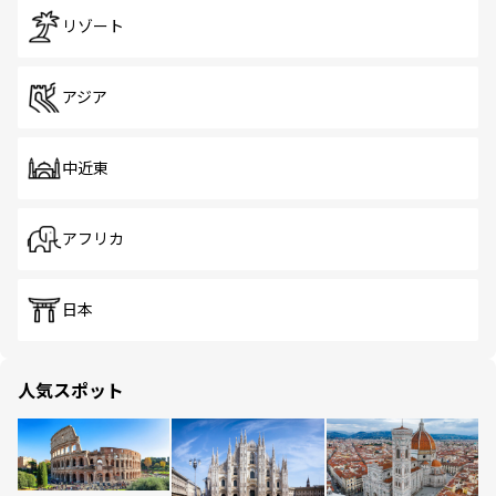
リゾート
アジア
中近東
アフリカ
日本
人気スポット