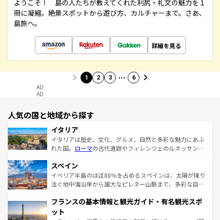
ようこそ！ 島の人たちが教えてくれた利尻・礼文の魅力を１
冊に凝縮。絶景スポットから遊び方、カルチャーまで。さあ、
島旅へ。
詳細を見る
…
1
2
3
6
AD
AD
人気の国と地域から探す
イタリア
イタリアは歴史、文化、グルメ、自然と多彩な魅力にあふ
れた国。
ローマ
の古代遺跡やフィレンツェのルネッサンス
美術、ヴェネツィアの運河など、歴史あるスポットはもち
スペイン
ろん、トスカーナの美しい田園風景やアマルフィ海岸の絶
景など、自然景観も見逃せない。観光の合間には、本場の
イベリア半島のほぼ80％を占めるスペインは、太陽が降り
ピザやパスタなど、絶品のイタリア料理を堪能することも
注ぐ地中海沿岸から雄大なピレネー山脈まで、多彩な自然
できる。朝目覚めてから夜眠るまで、すべての瞬間を楽し
と文化が詰まったヨーロッパ屈指の旅行先だ。多様な地域
フランスの基本情報と観光ガイド・有名観光スポ
ませてくれるイタリアで、忘れられない旅をしてみよう！
文化が根付くこの国では、情熱的なフラメンコ、熱気あふ
なお、新着のイタリア情報は
コンテンツ一覧
を参照してほ
れる闘牛、そして美味しいタパスが生活の一部となってい
ット
しい。
る。首都マドリードの洗練された雰囲気や、バルセロナの