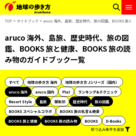
TOP
ガイドブック
aruco 海外、島旅、歴史時代、旅の図鑑、BOOKS 旅
aruco 海外、島旅、歴史時代、旅の図
鑑、BOOKS 旅と健康、BOOKS 旅の読
み物のガイドブック一覧
すべて
地球の歩き方 海外
地球の歩き方 Jシリーズ（国内）
aruco 海外
aruco 国内
Plat
ランキング&テクニック
Resort Style
島旅
御朱印
歴史時代
旅の図鑑
BOOKS スペシャルコラボ
BOOKS 旅の名言＆絶景
BOOKS 旅と健康
BOOKS 旅の読み物
BOOKS
D-Books
絞り込み条件を追加