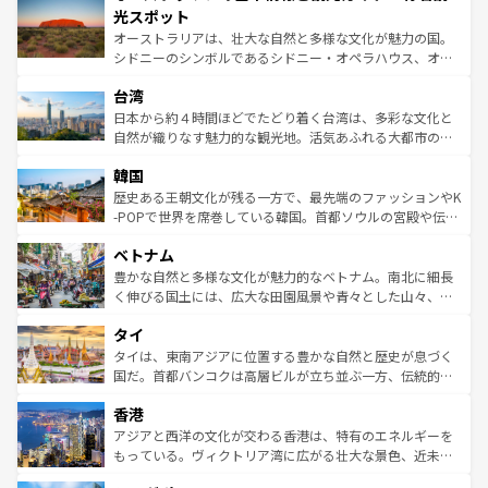
文化が魅力。旅行者はアメリカの各地域で異なる魅力を楽
島だが、静かな自然を求めるならマウイ島やカウアイ島が
光スポット
しみながら、その多様性と豊かな歴史を感じることができ
おすすめ。エメラルドグリーンに輝く海をはじめ、豊かな
オーストラリアは、壮大な自然と多様な文化が魅力の国。
るだろう。車でのロードトリップや列車の旅も、アメリカ
文化や歴史が息づいている。「アロハスピリット」と呼ば
シドニーのシンボルであるシドニー・オペラハウス、オー
ならではの贅沢な旅のスタイルだ。 なお、新着のアメリカ
れるおもてなしの心で訪れる人々を迎えてくれるハワイの
ストラリア東海岸北部に広がる大サンゴ礁地帯グレートバ
情報は
コンテンツ一覧
を参照してほしい。
人々、おいしいローカルフードやハワイアンミュージッ
台湾
リアリーフや大陸中央部にそびえるウルル（エアーズロッ
ク、伝統的なフラダンスなど、すべてがハワイの魅力を彩
ク）、タスマニアの美しい原生林やケアンズの熱帯雨林な
日本から約４時間ほどでたどり着く台湾は、多彩な文化と
っている。訪れるたびに新しい発見と感動が待っているハ
ど、見どころがたくさん。また、カフェやワイン、オージ
自然が織りなす魅力的な観光地。活気あふれる大都市の台
ワイを、存分に味わってほしい。 なお、新着のハワイ情報
ービーフなどの食文化も豊かで、美味しいものであふれて
北やノスタルジックな町並みが人気な九份（ジォウフェ
は
コンテンツ一覧
を参照してほしい。
韓国
いる。アクティビティも充実しており、サーフィンやダイ
ン）、静ひつな山岳地帯である台湾東部など、都市の喧騒
ビング、ハイキングなど、アウトドア好きにはたまらな
と山間の静けさが共存しており、訪れる人に新しい発見と
歴史ある王朝文化が残る一方で、最先端のファッションやK
い。オーストラリアの多彩な魅力を存分に味わいつくそ
驚きをもたらしてくれる。また、奥深い台湾の食文化も魅
-POPで世界を席巻している韓国。首都ソウルの宮殿や伝統
う。 なお、新着のオーストラリア情報は
コンテンツ一覧
を
力で、夜市などの屋台グルメから高級料理、ヘルシーで美
家屋が並ぶエリアでは韓国の歴史と文化に浸ることがで
参照してほしい。
ベトナム
容にもいいと評判のスイーツなど、バラエティ豊かな料理
き、地方に足を延ばせば四季折々の自然美を楽しむことが
が味わえる。 なお、新着の台湾情報は
コンテンツ一覧
を参
できる。そして、キムチや焼肉、絶品のストリートフード
豊かな自然と多様な文化が魅力的なベトナム。南北に細長
照してほしい。
まで、さまざまな韓国料理が待っている。夜には、韓国な
く伸びる国土には、広大な田園風景や青々とした山々、世
らではのナイトライフも堪能できる。あたたかいホスピタ
界遺産に登録された壮大な自然景観が点在し、都市部では
タイ
リティに包まれながら、韓国の多彩な魅力を心ゆくまで味
急速な発展と共に伝統が息づく。ハノイの古い町並みやホ
わってみてほしい。 なお、新着の韓国情報は
コンテンツ一
ーチミン市のフランス統治時代の建物も、独特の雰囲気を
タイは、東南アジアに位置する豊かな自然と歴史が息づく
覧
を参照してほしい。
醸し出している。また、バラエティの豊かさとおいしさで
国だ。首都バンコクは高層ビルが立ち並ぶ一方、伝統的な
世界中の食通を魅了してやまないベトナム料理も魅力のひ
寺院や市場がいたるところに点在し、古きよき文化と現代
香港
とつ。フォーやバインミー、ベトナムコーヒーなどは、ぜ
の活気が交差している。北部ではチェンマイなどの山岳地
ひ現地で味わいたい。どの地域を訪れてもあたたかい人々
帯で自然と触れ合い、南部ではプーケットやクラビの美し
アジアと西洋の文化が交わる香港は、特有のエネルギーを
が旅行者を迎えてくれるので、きっと忘れられない旅にな
いビーチでリゾート気分を楽しむことができる。タイ料理
もっている。ヴィクトリア湾に広がる壮大な景色、近未来
るはずだ。 なお、新着のベトナム情報は
コンテンツ一覧
を
は世界的に有名で、屋台から高級レストランまで味覚を刺
的なアートスポット、そして歴史と現代が融合した町並