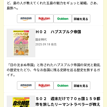
ど、島の人が教えてくれた五島の魅力をギュッと凝縮。さあ、
島旅へ。
詳細を見る
Ｈ０２ ハプスブルク帝国
歴史時代
2025.09.18 発売
「日の沈まぬ帝国」と称されたハプスブルク帝国の栄光と動乱
の歴史をたどり、今なお各国に残る史跡を巡る歴史を旅するガ
イド。
詳細を見る
Ｓ０２ 週末だけで７０ヵ国１５９都
市を旅したリーマントラベラーが教え