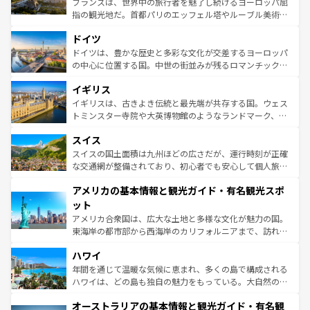
フランスは、世界中の旅行者を魅了し続けるヨーロッパ屈
アートに溢れた街角から、地方では古代ローマ遺跡や中世
指の観光地だ。首都パリのエッフェル塔やルーブル美術館
の城塞都市、穏やかなビーチリゾートまで多彩な表情を見
といった象徴的なスポットから、田舎町の古風な美しさま
せる。地方によって風土や気候が異なるスペインはその個
ドイツ
で、幅広い魅力が詰まっている。華麗な宮殿、歴史的な大
性で訪れる人を魅了する。 なお、新着のスペイン情報は
コ
聖堂、美しいビーチ、そして豊かな自然が、訪れる者を心
ドイツは、豊かな歴史と多彩な文化が交差するヨーロッパ
ンテンツ一覧
を参照してほしい。
から魅了する。また、フランスは美食の国としても知ら
の中心に位置する国。中世の街並みが残るロマンチック街
れ、フランス料理はユネスコ無形文化遺産にも登録されて
道から、未来を先取りするようなモダンな都市まで多様な
イギリス
いる。シャンパンの発祥地であるランス、プロヴァンスの
顔を持つこの国は、どこを歩いても飽きることがない。ベ
香り高いラベンダー畑など、多彩な楽しみ方が可能だ。さ
ルリンの文化的活気、バイエルン州のアルプスの絶景、そ
イギリスは、古きよき伝統と最先端が共存する国。ウェス
らに、パリ以外の地域にも魅力が溢れており、どの街角に
してライン川沿いのワイン畑といった風景は必見。ビール
トミンスター寺院や大英博物館のようなランドマーク、歴
も豊かな歴史と文化が息づいている。パリ以外の個性あふ
とソーセージを味わいながら地元の人と過ごす楽しい時間
史ある大学都市、美しい丘陵地帯や牧歌的な風景など、エ
れる地方に足を運ぶとそれぞれで全く異なる文化を体験で
スイス
は、お酒好きな人にはぜひ体験してほしい。 なお、新着の
リアごとに異なる魅力がある。また、優雅なアフタヌーン
きるだろう。 なお、新着のフランス情報は
コンテンツ一覧
ドイツ情報は
コンテンツ一覧
を参照してほしい。
ティー、ビール好きにはたまらない英国パブ、サッカー観
スイスの国土面積は九州ほどの広さだが、運行時刻が正確
を参照してほしい。
戦など、本場だからこそできる体験も豊富。イギリスを旅
な交通網が整備されており、初心者でも安心して個人旅行
して楽しみつくそう。 なお、新着のイギリス情報は
コンテ
を楽しめる。日本同様に時刻表どおりの旅が可能だ。中世
アメリカの基本情報と観光ガイド・有名観光スポ
ンツ一覧
を参照してほしい。
の建物がそのまま残る町や、スイスならではのユニークな
博物館もあり、アルプス観光だけでなく町歩きも満喫する
ット
ことができる。国民の所得が高いため物価も高いが、旅行
アメリカ合衆国は、広大な土地と多様な文化が魅力の国。
者向けの交通パス提供のサービスもあり、うまく活用すれ
東海岸の都市部から西海岸のカリフォルニアまで、訪れる
ば市内交通費無料で観光を楽しむこともできる。 なお、新
場所ごとに異なる風景と体験が待っている。ニューヨーク
着のスイス情報は
コンテンツ一覧
を参照してほしい。
ハワイ
のような巨大都市は、観光、ショッピング、エンターテイ
ンメントが詰まった刺激的なスポットだ。一方、アメリカ
年間を通じて温暖な気候に恵まれ、多くの島で構成される
西部には大自然が広がり、グランドキャニオンやイエロー
ハワイは、どの島も独自の魅力をもっている。大自然の神
ストーン国立公園といった絶景が堪能できる。さらに、南
秘を感じたいなら、火山が生み出した壮大な景観を誇るハ
オーストラリアの基本情報と観光ガイド・有名観
部のニューオーリンズでは、音楽と美食が融合した独特の
ワイ島は見逃せない。また、定番の観光地といえばオアフ