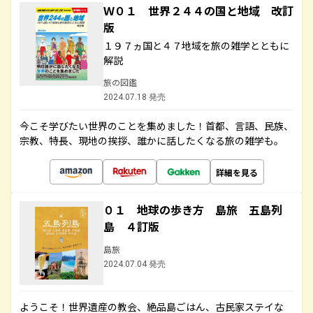
Ｗ０１ 世界２４４の国と地域 改訂
版
１９７ヵ国と４７地域を旅の雑学とともに
解説
旅の図鑑
2024.07.18 発売
今こそ学びたい世界のことを集めました！首都、言語、民族、
宗教、特長、現地の挨拶、誰かに話したくなる旅の雑学も。
詳細を見る
０１ 地球の歩き方 島旅 五島列
島 ４訂版
島旅
2024.07.04 発売
ようこそ！世界遺産の教会、絶品島ごはん、古民家ステイな