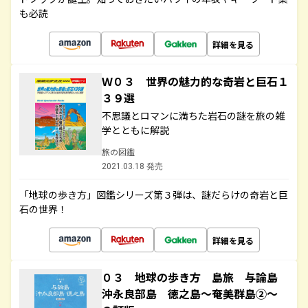
も必読
詳細を見る
Ｗ０３ 世界の魅力的な奇岩と巨石１
３９選
不思議とロマンに満ちた岩石の謎を旅の雑
学とともに解説
旅の図鑑
2021.03.18 発売
「地球の歩き方」図鑑シリーズ第３弾は、謎だらけの奇岩と巨
石の世界！
詳細を見る
０３ 地球の歩き方 島旅 与論島
沖永良部島 徳之島～奄美群島②～