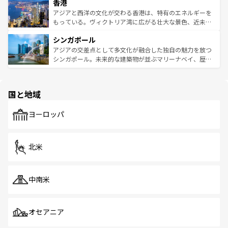
香港
とつ。フォーやバインミー、ベトナムコーヒーなどは、ぜ
の活気が交差している。北部ではチェンマイなどの山岳地
ひ現地で味わいたい。どの地域を訪れてもあたたかい人々
帯で自然と触れ合い、南部ではプーケットやクラビの美し
アジアと西洋の文化が交わる香港は、特有のエネルギーを
が旅行者を迎えてくれるので、きっと忘れられない旅にな
いビーチでリゾート気分を楽しむことができる。タイ料理
もっている。ヴィクトリア湾に広がる壮大な景色、近未来
るはずだ。 なお、新着のベトナム情報は
コンテンツ一覧
を
は世界的に有名で、屋台から高級レストランまで味覚を刺
的なアートスポット、そして歴史と現代が融合した町並
参照してほしい。
シンガポール
激する。気候は一年中温暖で、どの季節にも異なる楽しみ
み、どこを訪れても感動するはず。観光スポットが密集し
が待っている。親しみやすいタイの人々、仏教を中心とし
ており、効率よく見どころを回れるのも魅力。息をのむよ
アジアの交差点として多文化が融合した独自の魅力を放つ
た文化、そして多様な観光資源が、訪れる旅人を魅了し続
うな絶景から文化的な体験まで、香港を存分に楽しみ尽く
シンガポール。未来的な建築物が並ぶマリーナベイ、歴史
ける。 なお、新着のタイ情報は
コンテンツ一覧
を参照して
そう。 なお、新着の香港情報は
コンテンツ一覧
を参照して
と伝統を感じられるエスニックタウン、多数の緑豊かな公
ほしい。
ほしい。
園や自然保護区など、自然が調和した近代的な景観と文化
の多様性あふれるカラフルな町は、どこを歩いても新しい
国と地域
発見がある。さらに、治安のよさや充実した公共交通機関
も、旅行者にとっては魅力的なポイント。グルメも豊富
で、ホーカーズは地元の風情を楽しめる外せないスポット
ヨーロッパ
だ。訪れる人を飽きさせないシンガポールで、多様な魅力
を体感しよう。 なお、新着のシンガポール情報は
コンテン
ツ一覧
を参照してほしい。
北米
中南米
オセアニア