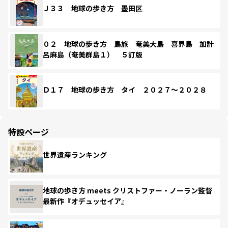
Ｊ３３ 地球の歩き方 墨田区
０２ 地球の歩き方 島旅 奄美大島 喜界島 加計
呂麻島（奄美群島１） ５訂版
Ｄ１７ 地球の歩き方 タイ ２０２７～２０２８
特設ページ
世界遺産ランキング
地球の歩き方 meets クリストファー・ノーラン監督
最新作『オデュッセイア』