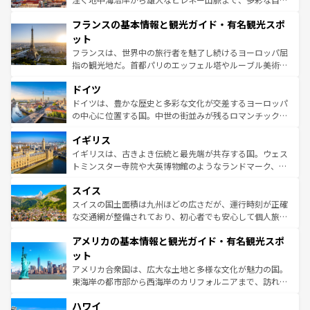
できる。朝目覚めてから夜眠るまで、すべての瞬間を楽し
と文化が詰まったヨーロッパ屈指の旅行先だ。多様な地域
フランスの基本情報と観光ガイド・有名観光スポ
ませてくれるイタリアで、忘れられない旅をしてみよう！
文化が根付くこの国では、情熱的なフラメンコ、熱気あふ
なお、新着のイタリア情報は
コンテンツ一覧
を参照してほ
れる闘牛、そして美味しいタパスが生活の一部となってい
ット
しい。
る。首都マドリードの洗練された雰囲気や、バルセロナの
フランスは、世界中の旅行者を魅了し続けるヨーロッパ屈
アートに溢れた街角から、地方では古代ローマ遺跡や中世
指の観光地だ。首都パリのエッフェル塔やルーブル美術館
の城塞都市、穏やかなビーチリゾートまで多彩な表情を見
といった象徴的なスポットから、田舎町の古風な美しさま
せる。地方によって風土や気候が異なるスペインはその個
ドイツ
で、幅広い魅力が詰まっている。華麗な宮殿、歴史的な大
性で訪れる人を魅了する。 なお、新着のスペイン情報は
コ
聖堂、美しいビーチ、そして豊かな自然が、訪れる者を心
ドイツは、豊かな歴史と多彩な文化が交差するヨーロッパ
ンテンツ一覧
を参照してほしい。
から魅了する。また、フランスは美食の国としても知ら
の中心に位置する国。中世の街並みが残るロマンチック街
れ、フランス料理はユネスコ無形文化遺産にも登録されて
道から、未来を先取りするようなモダンな都市まで多様な
イギリス
いる。シャンパンの発祥地であるランス、プロヴァンスの
顔を持つこの国は、どこを歩いても飽きることがない。ベ
香り高いラベンダー畑など、多彩な楽しみ方が可能だ。さ
ルリンの文化的活気、バイエルン州のアルプスの絶景、そ
イギリスは、古きよき伝統と最先端が共存する国。ウェス
らに、パリ以外の地域にも魅力が溢れており、どの街角に
してライン川沿いのワイン畑といった風景は必見。ビール
トミンスター寺院や大英博物館のようなランドマーク、歴
も豊かな歴史と文化が息づいている。パリ以外の個性あふ
とソーセージを味わいながら地元の人と過ごす楽しい時間
史ある大学都市、美しい丘陵地帯や牧歌的な風景など、エ
れる地方に足を運ぶとそれぞれで全く異なる文化を体験で
スイス
は、お酒好きな人にはぜひ体験してほしい。 なお、新着の
リアごとに異なる魅力がある。また、優雅なアフタヌーン
きるだろう。 なお、新着のフランス情報は
コンテンツ一覧
ドイツ情報は
コンテンツ一覧
を参照してほしい。
ティー、ビール好きにはたまらない英国パブ、サッカー観
スイスの国土面積は九州ほどの広さだが、運行時刻が正確
を参照してほしい。
戦など、本場だからこそできる体験も豊富。イギリスを旅
な交通網が整備されており、初心者でも安心して個人旅行
して楽しみつくそう。 なお、新着のイギリス情報は
コンテ
を楽しめる。日本同様に時刻表どおりの旅が可能だ。中世
アメリカの基本情報と観光ガイド・有名観光スポ
ンツ一覧
を参照してほしい。
の建物がそのまま残る町や、スイスならではのユニークな
博物館もあり、アルプス観光だけでなく町歩きも満喫する
ット
ことができる。国民の所得が高いため物価も高いが、旅行
アメリカ合衆国は、広大な土地と多様な文化が魅力の国。
者向けの交通パス提供のサービスもあり、うまく活用すれ
東海岸の都市部から西海岸のカリフォルニアまで、訪れる
ば市内交通費無料で観光を楽しむこともできる。 なお、新
場所ごとに異なる風景と体験が待っている。ニューヨーク
着のスイス情報は
コンテンツ一覧
を参照してほしい。
ハワイ
のような巨大都市は、観光、ショッピング、エンターテイ