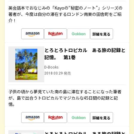
英会話本でおなじみの「Kayoの“秘密のノート”」シリーズの
著者が、今度は自分の滞在するロンドン南東の田舎町をご紹
介！
詳細を見る
とろとろトロピカル ある旅の記録と
記憶。 第1巻
D-Books
2018.03.29 発売
子供の頃から夢見ていた南の島に滞在することになった筆者
が、島で出合うトロピカルでマジカルな45日間の記録と記
憶。
詳細を見る
とろとろトロピカル ある旅の記録と