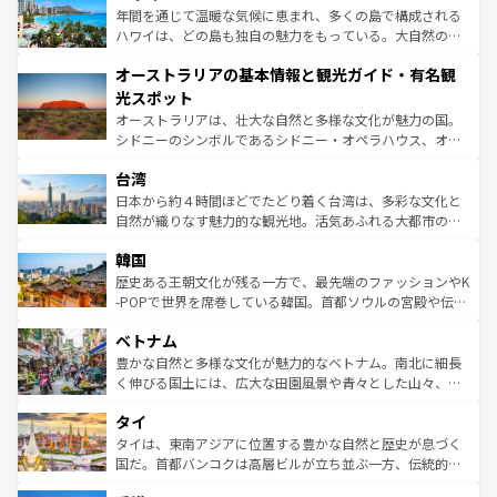
ンメントが詰まった刺激的なスポットだ。一方、アメリカ
年間を通じて温暖な気候に恵まれ、多くの島で構成される
西部には大自然が広がり、グランドキャニオンやイエロー
ハワイは、どの島も独自の魅力をもっている。大自然の神
ストーン国立公園といった絶景が堪能できる。さらに、南
秘を感じたいなら、火山が生み出した壮大な景観を誇るハ
オーストラリアの基本情報と観光ガイド・有名観
部のニューオーリンズでは、音楽と美食が融合した独特の
ワイ島は見逃せない。また、定番の観光地といえばオアフ
文化が魅力。旅行者はアメリカの各地域で異なる魅力を楽
島だが、静かな自然を求めるならマウイ島やカウアイ島が
光スポット
しみながら、その多様性と豊かな歴史を感じることができ
おすすめ。エメラルドグリーンに輝く海をはじめ、豊かな
オーストラリアは、壮大な自然と多様な文化が魅力の国。
るだろう。車でのロードトリップや列車の旅も、アメリカ
文化や歴史が息づいている。「アロハスピリット」と呼ば
シドニーのシンボルであるシドニー・オペラハウス、オー
ならではの贅沢な旅のスタイルだ。 なお、新着のアメリカ
れるおもてなしの心で訪れる人々を迎えてくれるハワイの
ストラリア東海岸北部に広がる大サンゴ礁地帯グレートバ
情報は
コンテンツ一覧
を参照してほしい。
人々、おいしいローカルフードやハワイアンミュージッ
台湾
リアリーフや大陸中央部にそびえるウルル（エアーズロッ
ク、伝統的なフラダンスなど、すべてがハワイの魅力を彩
ク）、タスマニアの美しい原生林やケアンズの熱帯雨林な
日本から約４時間ほどでたどり着く台湾は、多彩な文化と
っている。訪れるたびに新しい発見と感動が待っているハ
ど、見どころがたくさん。また、カフェやワイン、オージ
自然が織りなす魅力的な観光地。活気あふれる大都市の台
ワイを、存分に味わってほしい。 なお、新着のハワイ情報
ービーフなどの食文化も豊かで、美味しいものであふれて
北やノスタルジックな町並みが人気な九份（ジォウフェ
は
コンテンツ一覧
を参照してほしい。
韓国
いる。アクティビティも充実しており、サーフィンやダイ
ン）、静ひつな山岳地帯である台湾東部など、都市の喧騒
ビング、ハイキングなど、アウトドア好きにはたまらな
と山間の静けさが共存しており、訪れる人に新しい発見と
歴史ある王朝文化が残る一方で、最先端のファッションやK
い。オーストラリアの多彩な魅力を存分に味わいつくそ
驚きをもたらしてくれる。また、奥深い台湾の食文化も魅
-POPで世界を席巻している韓国。首都ソウルの宮殿や伝統
う。 なお、新着のオーストラリア情報は
コンテンツ一覧
を
力で、夜市などの屋台グルメから高級料理、ヘルシーで美
家屋が並ぶエリアでは韓国の歴史と文化に浸ることがで
参照してほしい。
ベトナム
容にもいいと評判のスイーツなど、バラエティ豊かな料理
き、地方に足を延ばせば四季折々の自然美を楽しむことが
が味わえる。 なお、新着の台湾情報は
コンテンツ一覧
を参
できる。そして、キムチや焼肉、絶品のストリートフード
豊かな自然と多様な文化が魅力的なベトナム。南北に細長
照してほしい。
まで、さまざまな韓国料理が待っている。夜には、韓国な
く伸びる国土には、広大な田園風景や青々とした山々、世
らではのナイトライフも堪能できる。あたたかいホスピタ
界遺産に登録された壮大な自然景観が点在し、都市部では
タイ
リティに包まれながら、韓国の多彩な魅力を心ゆくまで味
急速な発展と共に伝統が息づく。ハノイの古い町並みやホ
わってみてほしい。 なお、新着の韓国情報は
コンテンツ一
ーチミン市のフランス統治時代の建物も、独特の雰囲気を
タイは、東南アジアに位置する豊かな自然と歴史が息づく
覧
を参照してほしい。
醸し出している。また、バラエティの豊かさとおいしさで
国だ。首都バンコクは高層ビルが立ち並ぶ一方、伝統的な
世界中の食通を魅了してやまないベトナム料理も魅力のひ
寺院や市場がいたるところに点在し、古きよき文化と現代