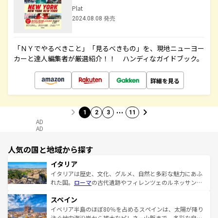
Plat
2024.08.08 発売
「ＮＹでやるべきこと」「見るべきもの」を、現地ニューヨー
カーと達人編集者が厳選紹介！！ ハンディなガイドブック。
詳細を見る
…
1
2
3
11
AD
AD
人気の国と地域から探す
イタリア
イタリアは歴史、文化、グルメ、自然と多彩な魅力にあふ
れた国。
ローマ
の古代遺跡やフィレンツェのルネッサンス
美術、ヴェネツィアの運河など、歴史あるスポットはもち
スペイン
ろん、トスカーナの美しい田園風景やアマルフィ海岸の絶
景など、自然景観も見逃せない。観光の合間には、本場の
イベリア半島のほぼ80％を占めるスペインは、太陽が降り
ピザやパスタなど、絶品のイタリア料理を堪能することも
注ぐ地中海沿岸から雄大なピレネー山脈まで、多彩な自然