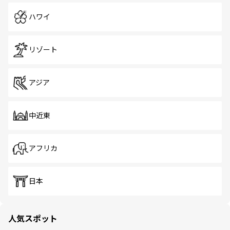
ハワイ
リゾート
アジア
中近東
アフリカ
日本
人気スポット